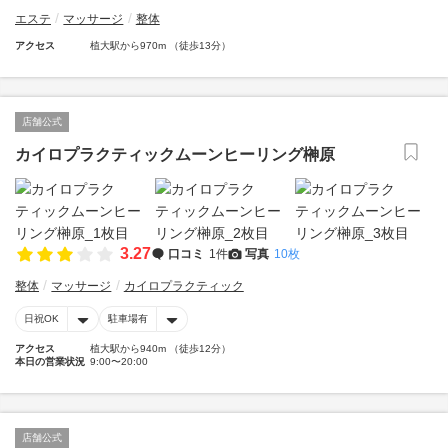
エステ
マッサージ
整体
アクセス
植大駅から970m （徒歩13分）
店舗公式
カイロプラクティックムーンヒーリング榊原
3.27
口コミ
1件
写真
10枚
整体
マッサージ
カイロプラクティック
日祝OK
駐車場有
アクセス
植大駅から940m （徒歩12分）
本日の営業状況
9:00〜20:00
店舗公式