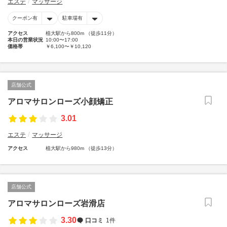
エステ
マッサージ
クーポン有
駐車場有
アクセス
植大駅から800m （徒歩11分）
本日の営業状況
10:00〜17:00
価格帯
￥6,100〜￥10,120
店舗公式
アロマサロンローズ小顔矯正
3.01
エステ
マッサージ
アクセス
植大駅から980m （徒歩13分）
店舗公式
アロマサロンローズ岩滑店
3.30
口コミ
1件