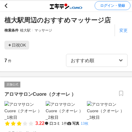
ログイン・登録
植大駅周辺のおすすめマッサージ店
変更
検索条件
植大駅
マッサージ
日祝OK
7
件
店舗公式
アロマサロンCuore（クオーレ ）
3.22
口コミ
1件
写真
13枚