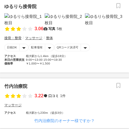
ゆるりら接骨院
3.06
写真
5枚
接骨・整骨
マッサージ
整体
日祝OK
駐車場有
QRコード決済可
アクセス
植大駅から1.4km （徒歩18分）
本日の営業状況
9:00〜13:00 15:00〜19:30
価格帯
￥1,000〜￥1,500
竹内治療院
3.22
口コミ
1件
マッサージ
アクセス
植大駅から230m （徒歩3分）
竹内治療院のオーナー様ですか？