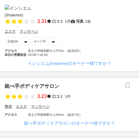
3.31
口コミ
1件
写真
1枚
エステ
マッサージ
日祝OK
カード可
アクセス
赤土小学校前駅から570m （徒歩8分）
本日の営業状況
10:00〜19:00
インシエム(Insieme)のオーナー様ですか？
統べ手ボディケアサロン
3.23
口コミ
1件
整体
エステ
マッサージ
アクセス
赤土小学校前駅から500m （徒歩7分）
統べ手ボディケアサロンのオーナー様ですか？