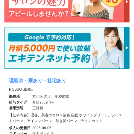
理容師・寮あり・社宅あり
ROSSO 田端店
勤務地
荒川区 赤土小学校前駅
給与タイプ
月給25万円～
雇用形態
正社員
【仕事内容】理容、美容のサロン業務 店販 ホワイトブリーチ、ツイス
トパーマ、アイロンパーマ、巻き髪パーマ、ラインカット…
求人の更新日
2026-08-06
スポンサー
求人ボックス