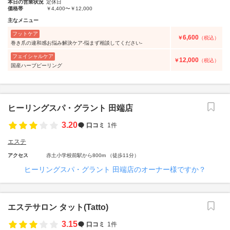
本日の営業状況
定休日
価格帯
￥4,400〜￥12,000
主なメニュー
フットケア
6,600
￥
（税込）
巻き爪の違和感お悩み解決ケア-悩まず相談してください-
フェイシャルケア
12,000
￥
（税込）
国産ハーブピーリング
ヒーリングスパ・グラント 田端店
3.20
口コミ
1件
エステ
アクセス
赤土小学校前駅から800m （徒歩11分）
ヒーリングスパ・グラント 田端店のオーナー様ですか？
エステサロン タット(Tatto)
3.15
口コミ
1件