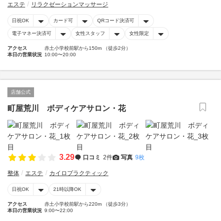
エステ
リラクゼーションマッサージ
日祝OK
カード可
QRコード決済可
電子マネー決済可
女性スタッフ
女性限定
アクセス
赤土小学校前駅から150m （徒歩2分）
本日の営業状況
10:00〜20:00
店舗公式
町屋荒川 ボディケアサロン・花
3.29
口コミ
2件
写真
9枚
整体
エステ
カイロプラクティック
日祝OK
21時以降OK
アクセス
赤土小学校前駅から220m （徒歩3分）
本日の営業状況
9:00〜22:00