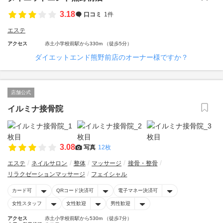
3.18
口コミ
1件
エステ
アクセス
赤土小学校前駅から330m （徒歩5分）
ダイエットエンド熊野前店のオーナー様ですか？
店舗公式
イルミナ接骨院
3.08
写真
12枚
エステ
ネイルサロン
整体
マッサージ
接骨・整骨
リラクゼーションマッサージ
フェイシャル
カード可
QRコード決済可
電子マネー決済可
女性スタッフ
女性歓迎
男性歓迎
アクセス
赤土小学校前駅から530m （徒歩7分）