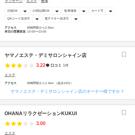
マッサージ
エステ
整体
日祝OK
21時以降OK
駐車場有
カード可
QRコード決済可
電子マネー決済可
アクセス
村崎野駅から2.6km
本日の営業状況
10:00〜23:00
ヤマノエステ・デミサロンシャイン店
3.22
口コミ
1件
エステ
アクセス
村崎野駅から1.4km （徒歩18分）
ヤマノエステ・デミサロンシャイン店のオーナー様ですか？
OHANAリラクゼーションKUKUI
3.00
エステ