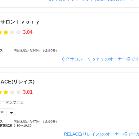
Ｐサロンｉｖｏｒｙ
3.04
テ
ス
南日永駅から340m （徒歩5分）
ＣＰサロンｉｖｏｒｙのオーナー様で
LACE(リレイス)
3.01
テ
マッサージ
OK
ス
南日永駅から470m （徒歩6分）
営業状況
9:30〜19:30
RELACE(リレイス)のオーナー様です