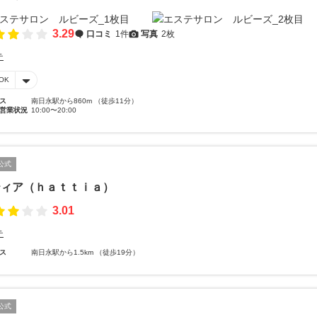
3.29
口コミ
1件
写真
2枚
テ
OK
ス
南日永駅から860m （徒歩11分）
営業状況
10:00〜20:00
公式
ティア（ｈａｔｔｉａ）
3.01
テ
ス
南日永駅から1.5km （徒歩19分）
公式