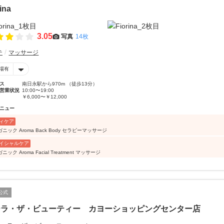
ina
3.05
写真
14枚
テ
マッサージ
場有
ス
南日永駅から970m （徒歩13分）
営業状況
10:00〜19:00
￥6,000〜￥12,000
ニュー
ィケア
ニック Aroma Back Body セラピーマッサージ
イシャルケア
ニック Aroma Facial Treatment マッサージ
公式
ーラ・ザ・ビューティー カヨーショッピングセンター店