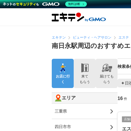
無料診断
エキテン
ビューティ・ヘアサロン
エステ
南日永駅周辺のおすすめ
検索条
お店に行
来て
届けても
く
もらう
らう
日
エリア
16
件
三重県
店舗
四日市市
エ