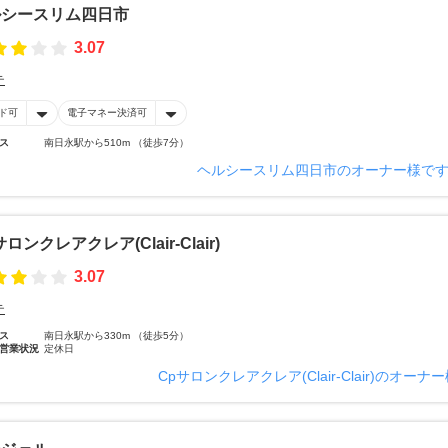
ルシースリム四日市
3.07
テ
ド可
電子マネー決済可
ス
南日永駅から510m （徒歩7分）
ヘルシースリム四日市のオーナー様で
サロンクレアクレア(Clair‐Clair)
3.07
テ
ス
南日永駅から330m （徒歩5分）
営業状況
定休日
Cpサロンクレアクレア(Clair‐Clair)のオー