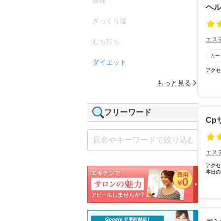
ヘ
ぎっくり腰
エス
むち打ち
カー
ダイエット
アクセ
もっと見る
フリーワード
Cp
エス
アクセ
本日の