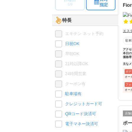
指定
8/9
Fior
特長
エス
エキテン ネット予約
駐車
日祝OK
アクセ
早朝OK
本日の
価格帯
21時以降OK
主なメ
ボデ
24時間営業
オーガ
クーポン有
フェ
オーガ
駐車場有
クレジットカード可
QRコード決済可
店舗
ポ
電子マネー決済可