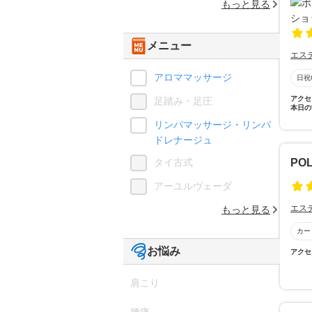
もっと見る
メニュー
エス
アロママッサージ
日祝
アクセ
足踏み・足圧
本日の
リンパマッサージ・リンパ
ドレナージュ
タイ古式
PO
アーユルヴェーダ
エス
もっと見る
カー
お悩み
アクセ
肩こり
腰痛