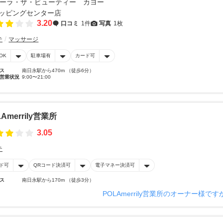
3.20
口コミ
1件
写真
1枚
テ
マッサージ
OK
駐車場有
カード可
ス
南日永駅から470m （徒歩6分）
営業状況
9:00〜21:00
LAmerrily営業所
3.05
テ
ド可
QRコード決済可
電子マネー決済可
ス
南日永駅から170m （徒歩3分）
POLAmerrily営業所のオーナー様です