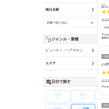
南日永駅
エス
日祝
アクセ
本日の
ジャンル・業種
ビューティ・ヘアサロン
店舗
エステ
ハ
エス
日付で探す
アクセ
今日
明日
8/7
8/8
店舗
日時
日曜日