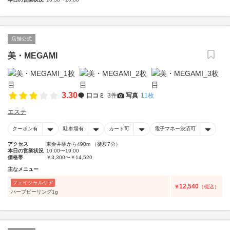
店舗公式
美・MEGAMI
3.30
口コミ
3件
写真
11枚
エステ
クーポン有
駐車場有
カード可
電子マネー決済可
アクセス
東金井駅から490m （徒歩7分）
本日の営業状況
10:00〜19:00
価格帯
￥3,300〜￥14,520
主なメニュー
フェイシャルケア
12,540
￥
（税込）
ハーブピーリング1g