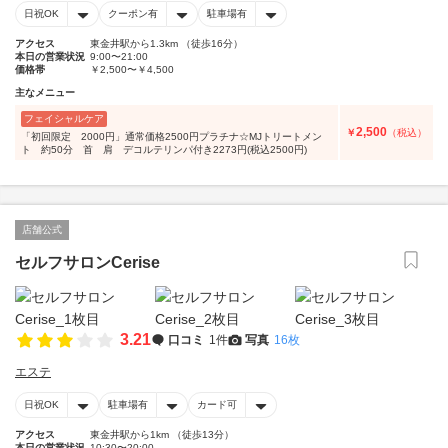
日祝OK
クーポン有
駐車場有
アクセス
東金井駅から1.3km （徒歩16分）
本日の営業状況
9:00〜21:00
価格帯
￥2,500〜￥4,500
主なメニュー
フェイシャルケア
2,500
￥
（税込）
「初回限定 2000円」通常価格2500円プラチナ☆MJトリートメン
ト 約50分 首 肩 デコルテリンパ付き2273円(税込2500円)
店舗公式
セルフサロンCerise
3.21
口コミ
1件
写真
16枚
エステ
日祝OK
駐車場有
カード可
アクセス
東金井駅から1km （徒歩13分）
本日の営業状況
10:30〜20:00