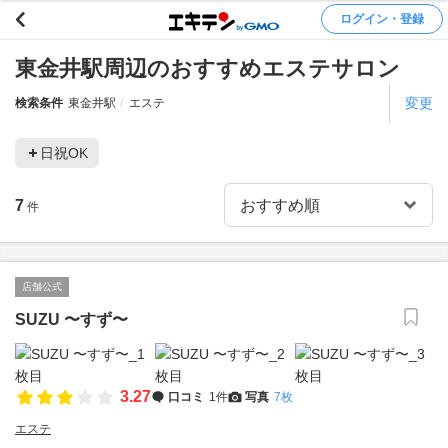
ログイン・登録
東金井駅周辺のおすすめエステサロン
変更
検索条件
東金井駅
エステ
日祝OK
7
件
店舗公式
SUZU 〜すず〜
3.27
口コミ
1件
写真
7枚
エステ