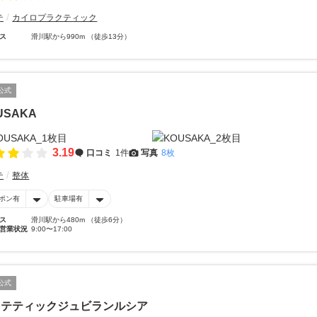
テ
カイロプラクティック
ス
滑川駅から990m （徒歩13分）
公式
USAKA
3.19
口コミ
1件
写真
8枚
テ
整体
ポン有
駐車場有
ス
滑川駅から480m （徒歩6分）
営業状況
9:00〜17:00
公式
ステティックジュビランルシア