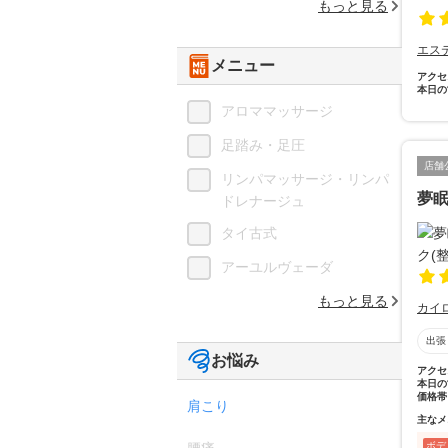
もっと見る
エス
メニュー
アクセ
本日の
アロママッサージ
足踏み・足圧
店舗
リンパマッサージ・リンパ
夢眠
ドレナージュ
タイ古式
アーユルヴェーダ
もっと見る
カイ
出張
お悩み
アクセ
本日の
価格帯
肩こり
主なメ
腰痛
ボデ