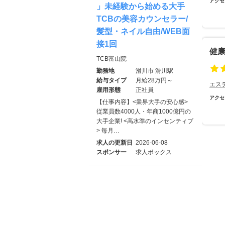
アクセ
」未経験から始める大手
TCBの美容カウンセラー/
髪型・ネイル自由/WEB面
接1回
健
TCB富山院
勤務地
滑川市 滑川駅
給与タイプ
月給28万円～
エス
雇用形態
正社員
アクセ
【仕事内容】<業界大手の安心感>
従業員数4000人・年商1000億円の
大手企業! <⾼⽔準のインセンティブ
> 毎月…
求人の更新日
2026-06-08
スポンサー
求人ボックス