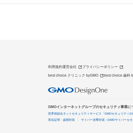
利用規約
運営会社
プライバシーポリシー
best choice クリニック byGMO
best choice 歯科
GMOインターネットグループのセキュリティ事業に
世界初総合ネットセキュリティサービス「GMOセキュリティ2
実在証明・盗聴対策
サイバー攻撃対策（GMOサイバーセキ