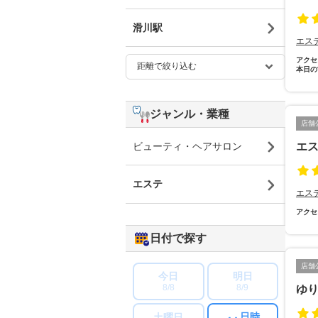
滑川駅
エス
アクセ
本日の
ジャンル・業種
店舗
エス
ビューティ・ヘアサロン
エステ
エス
アクセ
日付で探す
店舗
今日
明日
8/8
8/9
ゆ
日時
土曜日