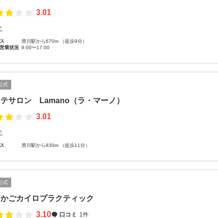
3.01
テ
ス
滑川駅から670m （徒歩9分）
営業状況
9:00〜17:00
公式
テサロン Lamano（ラ・マーノ）
3.01
テ
ス
滑川駅から830m （徒歩11分）
公式
りかごカイロプラクティック
3.10
口コミ
1件