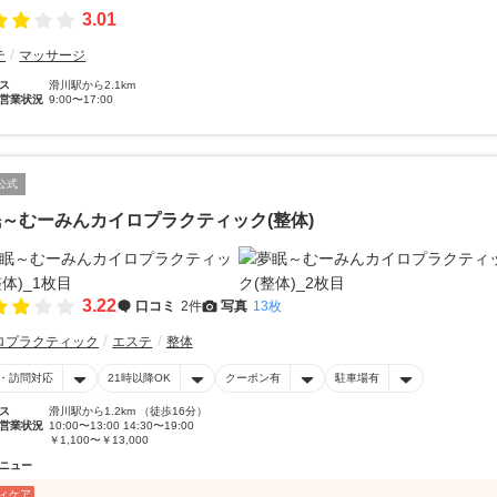
3.01
テ
マッサージ
ス
滑川駅から2.1km
営業状況
9:00〜17:00
公式
～むーみんカイロプラクティック(整体)
3.22
口コミ
2件
写真
13枚
ロプラクティック
エステ
整体
・訪問対応
21時以降OK
クーポン有
駐車場有
ス
滑川駅から1.2km （徒歩16分）
営業状況
10:00〜13:00 14:30〜19:00
￥1,100〜￥13,000
ニュー
ィケア