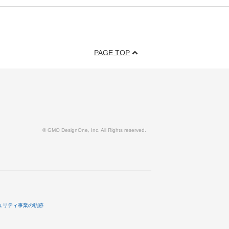
PAGE TOP
© GMO DesignOne, Inc. All Rights reserved.
ュリティ事業の軌跡