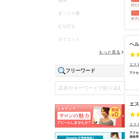
ひじ
ぎっくり腰
フッ
オプ
むち打ち
ダイエット
ヘ
もっと見る
エス
フリーワード
アクセ
エス
エス
アクセ
価格帯