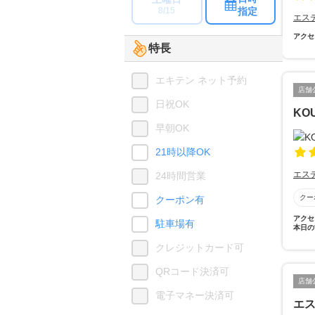
指定
8/15
エス
アクセ
特長
エキテン ネット予約
店舗
日祝OK
KO
早朝OK
21時以降OK
エス
24時間営業
クー
クーポン有
アクセ
駐車場有
本日の
クレジットカード可
QRコード決済可
店舗
電子マネー決済可
エ