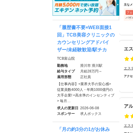
主なメ
フェ
バザ
「履歴書不要×WEB面接1
回」TCB美容クリニックの
カウンセリングアドバイ
エス
ザー/未経験歓迎/駅チカ
TCB富山院
勤務地
滑川市 滑川駅
エス
給与タイプ
月給28万円～
アクセ
雇用形態
正社員
【仕事内容】<業界大手の安心感>
従業員数4000人・年商1000億円の
大手企業! <⾼⽔準のインセンティブ
> 毎月…
ア
求人の更新日
2026-06-08
スポンサー
求人ボックス
エス
「月の約3分の1がお休み