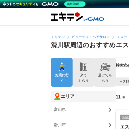
無料診断
エキテン
ビューティ・ヘアサロン
エステ
滑川駅周辺のおすすめエ
検索条
お店に行
来て
届けても
く
もらう
らう
2
エリア
11
件
富山県
店舗
滑川市
エ