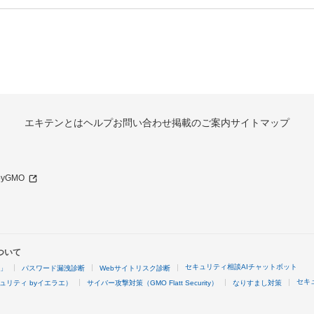
エキテンとは
ヘルプ
お問い合わせ
掲載のご案内
サイトマップ
 byGMO
ついて
セキュリティ相談AIチャットボット
4」
パスワード漏洩診断
Webサイトリスク診断
セキ
ュリティ byイエラエ）
サイバー攻撃対策（GMO Flatt Security）
なりすまし対策