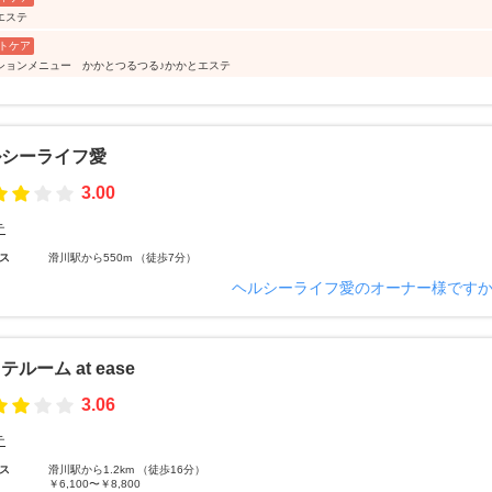
エステ
トケア
ションメニュー かかとつるつる♪かかとエステ
ルシーライフ愛
3.00
テ
ス
滑川駅から550m （徒歩7分）
ヘルシーライフ愛のオーナー様です
テルーム at ease
3.06
テ
ス
滑川駅から1.2km （徒歩16分）
￥6,100〜￥8,800