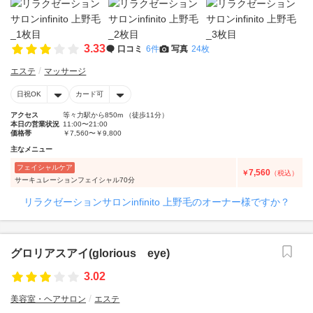
3.33
口コミ
6件
写真
24枚
エステ
マッサージ
日祝OK
カード可
アクセス
等々力駅から850m （徒歩11分）
本日の営業状況
11:00〜21:00
価格帯
￥7,560〜￥9,800
主なメニュー
フェイシャルケア
7,560
￥
（税込）
サーキュレーションフェイシャル70分
リラクゼーションサロンinfinito 上野毛のオーナー様ですか？
グロリアスアイ(glorious eye)
3.02
美容室・ヘアサロン
エステ