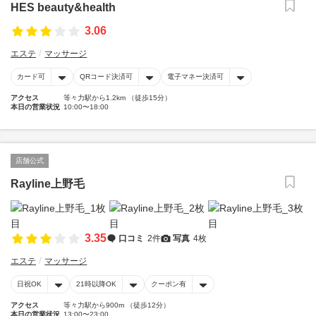
HES beauty&health
3.06
エステ
マッサージ
カード可
QRコード決済可
電子マネー決済可
アクセス
等々力駅から1.2km （徒歩15分）
本日の営業状況
10:00〜18:00
店舗公式
Rayline上野毛
3.35
口コミ
2件
写真
4枚
エステ
マッサージ
日祝OK
21時以降OK
クーポン有
アクセス
等々力駅から900m （徒歩12分）
本日の営業状況
13:00〜23:00