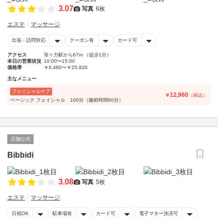
3.07
写真
6枚
エステ
マッサージ
出張・訪問対応
クーポン有
カード可
アクセス
等々力駅から67m （徒歩1分）
本日の営業状況
10:00〜15:00
価格帯
￥6,480〜￥25,920
主なメニュー
フェイシャルケア
12,960
￥
（税込）
ベーシック フェイシャル 100分（施術時間60分）
店舗公式
Bibbidi
3.08
写真
5枚
エステ
マッサージ
日祝OK
駐車場有
カード可
電子マネー決済可