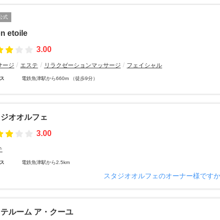
公式
n etoile
3.00
サージ
エステ
リラクゼーションマッサージ
フェイシャル
ス
電鉄魚津駅から660m （徒歩9分）
タジオオルフェ
3.00
テ
ス
電鉄魚津駅から2.5km
スタジオオルフェのオーナー様です
テルーム ア・クーユ