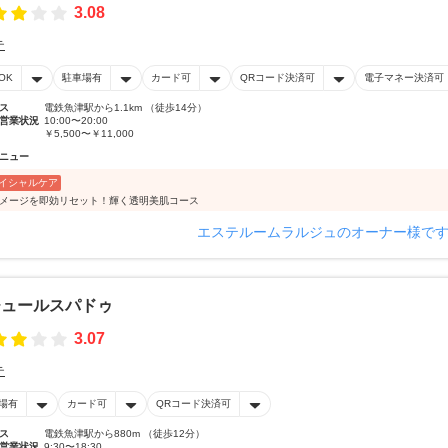
3.08
テ
OK
駐車場有
カード可
QRコード決済可
電子マネー決済可
ス
電鉄魚津駅から1.1km （徒歩14分）
営業状況
10:00〜20:00
￥5,500〜￥11,000
ニュー
イシャルケア
ダメージを即効リセット！輝く透明美肌コース
エステルームラルジュのオーナー様で
チュールスパドゥ
3.07
テ
場有
カード可
QRコード決済可
ス
電鉄魚津駅から880m （徒歩12分）
営業状況
9:30〜18:30