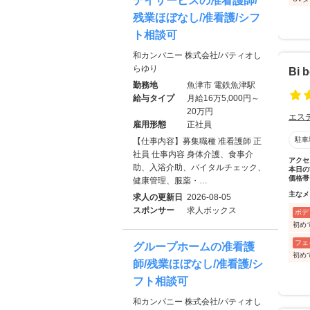
デイサービスの准看護師/
残業ほぼなし/准看護/シフ
ト相談可
和カンパニー 株式会社/パティオし
らゆり
Bi
勤務地
魚津市 電鉄魚津駅
給与タイプ
月給16万5,000円～
20万円
エス
雇用形態
正社員
駐車
【仕事内容】募集職種 准看護師 正
社員 仕事内容 身体介護、食事介
アクセ
助、入浴介助、バイタルチェック、
本日の
価格帯
健康管理、服薬・…
主なメ
求人の更新日
2026-08-05
スポンサー
求人ボックス
ボデ
初め
フェ
グループホームの准看護
初め
師/残業ほぼなし/准看護/シ
フト相談可
和カンパニー 株式会社/パティオし