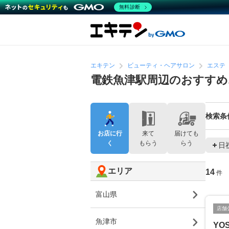
無料診断
エキテン
ビューティ・ヘアサロン
エステ
電鉄魚津駅周辺のおすす
検索条
お店に行
来て
届けても
く
もらう
らう
日
エリア
14
件
富山県
店舗
魚津市
YOS