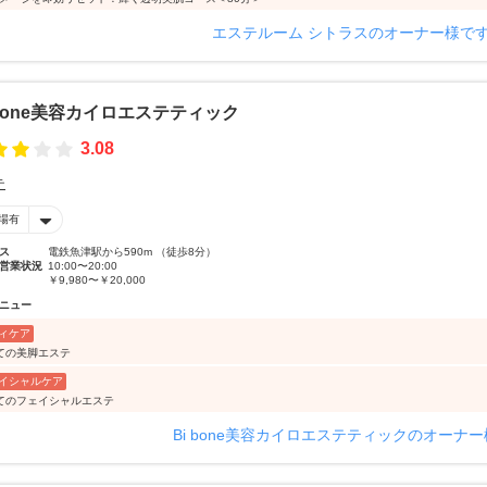
エステルーム シトラスのオーナー様で
 bone美容カイロエステティック
3.08
テ
場有
ス
電鉄魚津駅から590m （徒歩8分）
営業状況
10:00〜20:00
￥9,980〜￥20,000
ニュー
ィケア
ての美脚エステ
イシャルケア
てのフェイシャルエステ
Bi bone美容カイロエステティックのオーナ