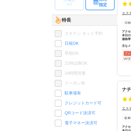
指定
8/8
エス
特長
日祝
アクセ
エキテン ネット予約
本日の
価格帯
日祝OK
主なメ
早朝OK
フェ
UV
21時以降OK
24時間営業
クーポン有
ナ
駐車場有
クレジットカード可
エス
QRコード決済可
駐車
電子マネー決済可
アクセ
本日の