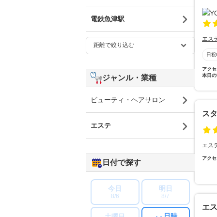
電鉄魚津駅
エス
日祝
アクセ
本日の
ジャンル・業種
ビューティ・ヘアサロン
スタ
エステ
エス
アクセ
日付で探す
今日
明日
8/6
8/7
エ
日時
土曜日