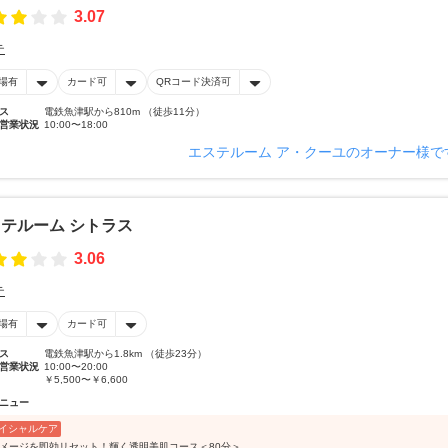
3.07
テ
場有
カード可
QRコード決済可
ス
電鉄魚津駅から810m （徒歩11分）
営業状況
10:00〜18:00
エステルーム ア・クーユのオーナー様で
テルーム シトラス
3.06
テ
場有
カード可
ス
電鉄魚津駅から1.8km （徒歩23分）
営業状況
10:00〜20:00
￥5,500〜￥6,600
ニュー
イシャルケア
ダメージを即効リセット！輝く透明美肌コース＜80分＞