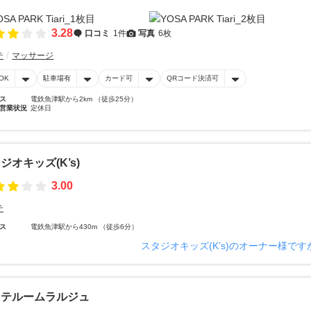
3.28
口コミ
1件
写真
6枚
テ
マッサージ
OK
駐車場有
カード可
QRコード決済可
ス
電鉄魚津駅から2km （徒歩25分）
営業状況
定休日
ジオキッズ(K’s)
3.00
テ
ス
電鉄魚津駅から430m （徒歩6分）
スタジオキッズ(K’s)のオーナー様です
ステルームラルジュ