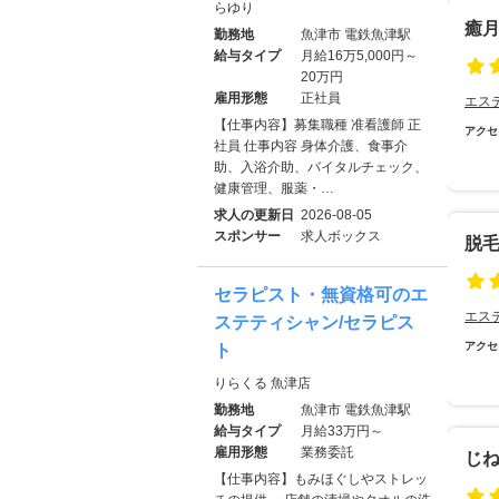
らゆり
癒月
勤務地
魚津市 電鉄魚津駅
給与タイプ
月給16万5,000円～
20万円
雇用形態
正社員
エス
【仕事内容】募集職種 准看護師 正
アクセ
社員 仕事内容 身体介護、食事介
助、入浴介助、バイタルチェック、
健康管理、服薬・…
求人の更新日
2026-08-05
スポンサー
求人ボックス
脱
セラピスト・無資格可のエ
エス
ステティシャン/セラピス
アクセ
ト
りらくる 魚津店
勤務地
魚津市 電鉄魚津駅
給与タイプ
月給33万円～
雇用形態
業務委託
じ
【仕事内容】もみほぐしやストレッ