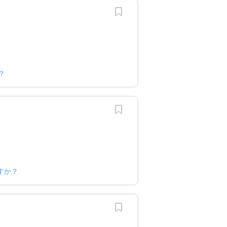
？
すか？