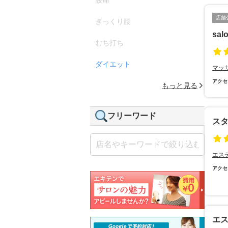
店舗
ぎっくり腰
salo
むち打ち
ダイエット
マッ
アクセ
もっと見る
フリーワード
ス
エス
アクセ
エス