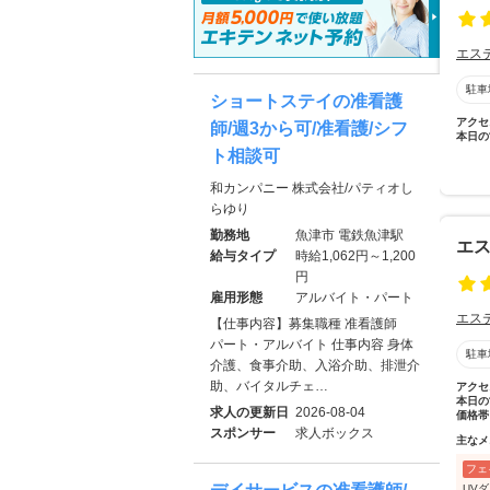
エス
駐車
ショートステイの准看護
アクセ
師/週3から可/准看護/シフ
本日の
ト相談可
和カンパニー 株式会社/パティオし
らゆり
勤務地
魚津市 電鉄魚津駅
エス
給与タイプ
時給1,062円～1,200
円
雇用形態
アルバイト・パート
エス
【仕事内容】募集職種 准看護師
パート・アルバイト 仕事内容 身体
駐車
介護、食事介助、入浴介助、排泄介
助、バイタルチェ…
アクセ
本日の
求人の更新日
2026-08-04
価格帯
スポンサー
求人ボックス
主なメ
フェ
UV