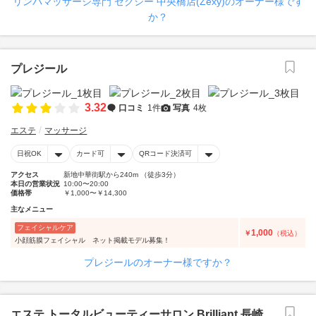
リンパマッサージ専門 ゼクシー 中央橋店(Zexy)のオーナー様です
か？
プレジール
3.32
口コミ
1件
写真
4枚
エステ
マッサージ
日祝OK
カード可
QRコード決済可
アクセス
新地中華街駅から240m （徒歩3分）
本日の営業状況
10:00〜20:00
価格帯
￥1,000〜￥14,300
主なメニュー
フェイシャルケア
1,000
￥
（税込）
小顔筋膜フェイシャル ネット掲載モデル募集！
プレジールのオーナー様ですか？
エステ トータルビューティーサロン Brilliant 長崎