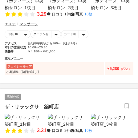
3.29
口コミ
1件
写真
18枚
エステ
マッサージ
日祝OK
クーポン有
カード可
アクセス
新地中華街駅から160m （徒歩2分）
本日の営業状況
10:00〜20:30
価格帯
￥4,180〜￥61,600
主なメニュー
フェイシャルケア
5,280
￥
（税込）
小顔調整【初回お試し】
店舗公式
ザ・リラックサ 築町店
3.31
口コミ
2件
写真
16枚