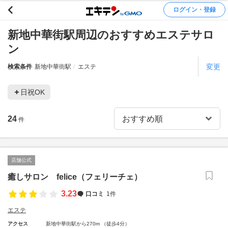
ログイン・登録
新地中華街駅周辺のおすすめエステサロ
ン
変更
検索条件
新地中華街駅
エステ
日祝OK
24
件
店舗公式
癒しサロン felice（フェリーチェ）
3.23
口コミ
1件
エステ
アクセス
新地中華街駅から270m （徒歩4分）