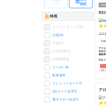
指定
8/15
店舗
REC
特長
エキテン ネット予約
エス
日祝OK
日祝
早朝OK
アクセ
21時以降OK
本日の
価格帯
24時間営業
主なメ
フェ
クーポン有
【オ
駐車場有
クレジットカード可
ア
QRコード決済可
電子マネー決済可