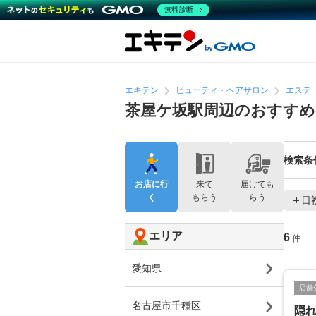
無料診断
エキテン
ビューティ・ヘアサロン
エステ
茶屋ケ坂駅周辺のおすす
検索条
お店に行
来て
届けても
く
もらう
らう
日
エリア
6
件
愛知県
店舗
名古屋市千種区
隠