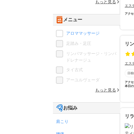
もっと見る
エス
アクセ
メニュー
アロママッサージ
足踏み・足圧
リン
リンパマッサージ・リンパ
ドレナージュ
エス
タイ古式
日祝
アーユルヴェーダ
アクセ
本日の
もっと見る
お悩み
リラ
肩こり
腰痛