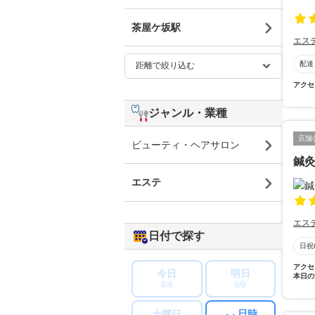
茶屋ケ坂駅
エス
配達
アクセ
ジャンル・業種
店舗
ビューティ・ヘアサロン
鍼
エステ
エス
日付で探す
日祝
アクセ
今日
明日
本日の
8/8
8/9
日時
土曜日