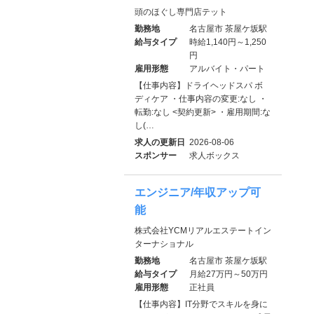
頭のほぐし専門店テット
勤務地
名古屋市 茶屋ケ坂駅
給与タイプ
時給1,140円～1,250
円
雇用形態
アルバイト・パート
【仕事内容】ドライヘッドスパ ボ
ディケア ・仕事内容の変更:なし ・
転勤:なし <契約更新> ・雇用期間:な
し(…
求人の更新日
2026-08-06
スポンサー
求人ボックス
エンジニア/年収アップ可
能
株式会社YCMリアルエステートイン
ターナショナル
勤務地
名古屋市 茶屋ケ坂駅
給与タイプ
月給27万円～50万円
雇用形態
正社員
【仕事内容】IT分野でスキルを身に