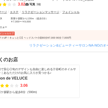
3.02
写真
3枚
サージ
エステ
リラクゼーションマッサージ
フェイシャル
ス
茶屋ケ坂駅から130m （徒歩2分）
￥7,000〜￥9,000
ニュー
イシャルケア
トUP！キュっと◎】ヘッドスパ+小顔60分¥7,000 90分 7,000円
リラクゼーション&ビューティーサロンNA-NOのオ
くのお店
額で安心◎旬のデザインも自由に楽しめる汁谷町のネイルサ
ン｜あなただけのお気に入りが見つかる♪
lon de VELUCE
3.06
ケ坂駅から徒歩8分（590m)