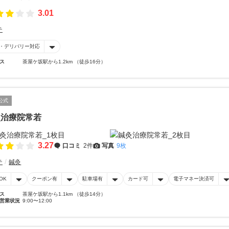
3.01
テ
・デリバリー対応
ス
茶屋ケ坂駅から1.2km （徒歩16分）
公式
灸治療院常若
3.27
口コミ
2件
写真
9枚
テ
鍼灸
OK
クーポン有
駐車場有
カード可
電子マネー決済可
ス
茶屋ケ坂駅から1.1km （徒歩14分）
営業状況
9:00〜12:00