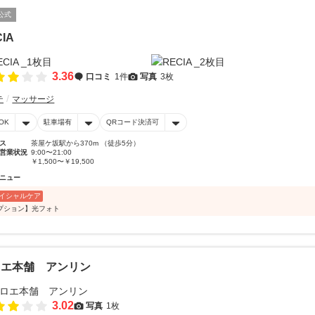
公式
IA
3.36
口コミ
1件
写真
3枚
テ
マッサージ
OK
駐車場有
QRコード決済可
ス
茶屋ケ坂駅から370m （徒歩5分）
営業状況
9:00〜21:00
￥1,500〜￥19,500
ニュー
イシャルケア
プション】光フォト
ロエ本舗 アンリン
3.02
写真
1枚