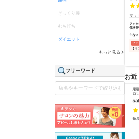
ぎっくり腰
マッ
アクセ
むち打ち
価格帯
主なメ
ダイエット
フェ
【リフ
もっと見る
フリーワード
お近
定
ロ
sa
茶屋