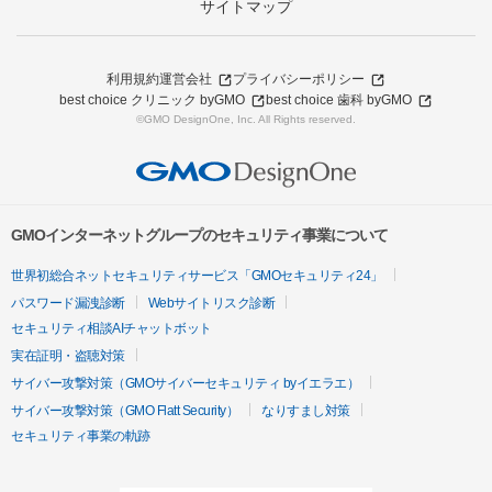
サイトマップ
利用規約
運営会社
プライバシーポリシー
best choice クリニック byGMO
best choice 歯科 byGMO
©GMO DesignOne, Inc. All Rights reserved.
GMOインターネットグループのセキュリティ事業について
世界初総合ネットセキュリティサービス「GMOセキュリティ24」
パスワード漏洩診断
Webサイトリスク診断
セキュリティ相談AIチャットボット
実在証明・盗聴対策
サイバー攻撃対策（GMOサイバーセキュリティ byイエラエ）
サイバー攻撃対策（GMO Flatt Security）
なりすまし対策
セキュリティ事業の軌跡