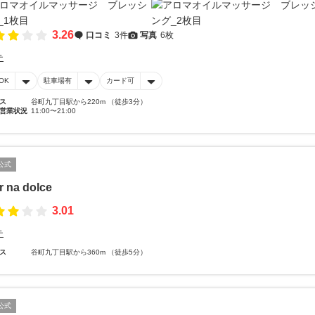
3.26
口コミ
3件
写真
6枚
テ
OK
駐車場有
カード可
ス
谷町九丁目駅から220m （徒歩3分）
営業状況
11:00〜21:00
公式
r na dolce
3.01
テ
ス
谷町九丁目駅から360m （徒歩5分）
公式