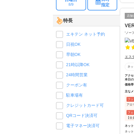
指定
8/9
店舗
特長
VER
“ノー
エキテン ネット予約
日祝OK
早朝OK
エス
21時以降OK
ネッ
24時間営業
アクセ
本日の
クーポン有
価格帯
主なメ
駐車場有
フッ
アロ
クレジットカード可
フェ
QRコード決済可
【全
電子マネー決済可
ネット
ネット