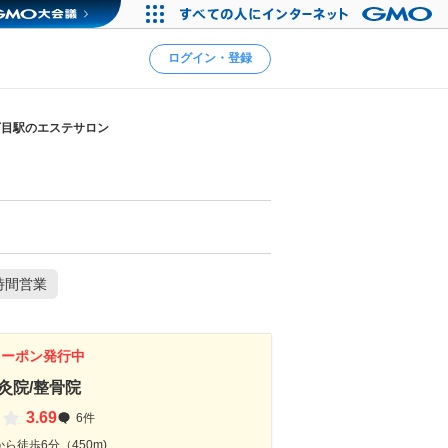
ログイン・登録
丁目駅のエステサロン
時間営業
クーポン発行中
鍼灸院/整骨院
3.69
6件
ら徒歩6分（450m)