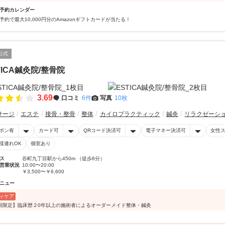
予約カレンダー
予約で最大10,000円分のAmazonギフトカードが当たる！
公式
TICA鍼灸院/整骨院
3.69
口コミ
6件
写真
10枚
サージ
エステ
接骨・整骨
整体
カイロプラクティック
鍼灸
リラクゼーシ
ポン有
カード可
QRコード決済可
電子マネー決済可
女性
様連れOK
個室あり
ス
谷町九丁目駅から450m （徒歩6分）
営業状況
10:00〜20:00
￥3,500〜￥6,600
ニュー
ィケア
回限定】臨床歴２0年以上の施術者によるオーダーメイド整体・鍼灸