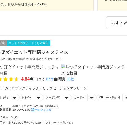
九丁目駅から徒歩4分（250m)
公式
ネット予約スピードくじ対象店
つぼダイエット専門店ジャスティス
間＆2000名様の実績◎当院独自の耳つぼダイエット
4.84
口コミ
87件
写真
38枚
テ
カイロプラクティック
リラクゼーションマッサージ
ト予約
日祝OK
クーポン有
カード可
QRコード決済可
ス
谷町九丁目駅から250m （徒歩4分）
営業状況
10:00〜21:00
予約空きあり
予約カレンダー
予約で最大10,000円分のAmazonギフトカードが当たる！