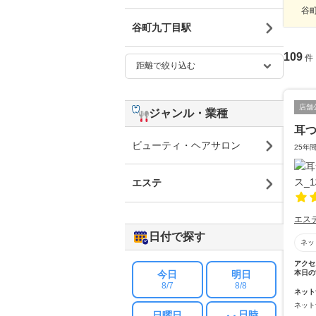
谷町
谷町九丁目駅
109
件
店舗
ジャンル・業種
耳
ビューティ・ヘアサロン
25年
エステ
エス
日付で探す
ネッ
アクセ
今日
明日
本日の
8/7
8/8
ネット
ネット
日時
日曜日