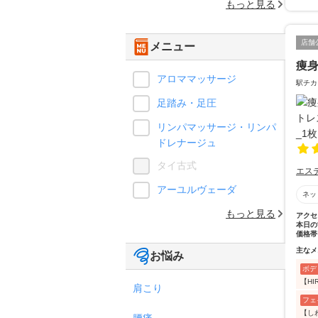
もっと見る
店舗
メニュー
痩身
アロママッサージ
駅チカ
足踏み・足圧
リンパマッサージ・リンパ
ドレナージュ
タイ古式
エス
アーユルヴェーダ
ネッ
もっと見る
アクセ
本日の
価格帯
主なメ
お悩み
ボデ
【H
肩こり
フェ
【し
腰痛