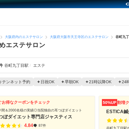
大阪府内のエステサロン
大阪府大阪市天王寺区のエステサロン
谷町九
めエステサロン
件
谷町九丁目駅
エステ
キテンネット予約
日祝OK
早朝OK
21時以降OK
24
ぐお得なクーポンをチェック
50%UP
割増
5年間＆2000名様の実績◎当院独自の耳つぼダイエット
ESTICA
つぼダイエット専門店ジャスティス
4.84
87件
谷町九丁目駅か