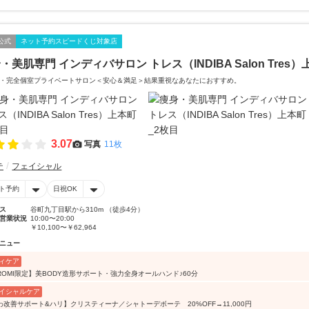
公式
ネット予約スピードくじ対象店
・美肌専門 インディバサロン トレス（INDIBA Salon Tres
・完全個室プライベートサロン＜安心＆満足＞結果重視なあなたにおすすめ。
3.07
写真
11枚
テ
フェイシャル
ト予約
日祝OK
ス
谷町九丁目駅から310m （徒歩4分）
営業状況
10:00〜20:00
￥10,100〜￥62,964
ニュー
ィケア
IROMI限定】美BODY造形サポート・強力全身オールハンド♪60分
イシャルケア
わ改善サポート&ハリ】クリスティーナ／シャトーデボーテ 20%OFF→11,000円