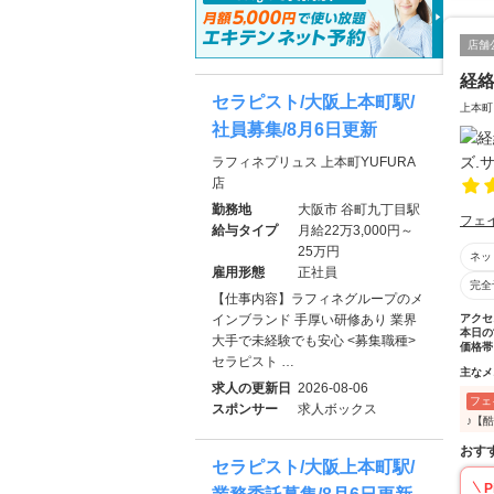
店舗
経絡
セラピスト/大阪上本町駅/
上本町
社員募集/8月6日更新
ラフィネプリュス 上本町YUFURA
店
勤務地
大阪市 谷町九丁目駅
フェ
給与タイプ
月給22万3,000円～
25万円
ネッ
雇用形態
正社員
完全
【仕事内容】ラフィネグループのメ
インブランド 手厚い研修あり 業界
アクセ
本日の
大手で未経験でも安心 <募集職種>
価格帯
セラピスト …
主なメ
求人の更新日
2026-08-06
フェ
スポンサー
求人ボックス
♪【
おす
セラピスト/大阪上本町駅/
P