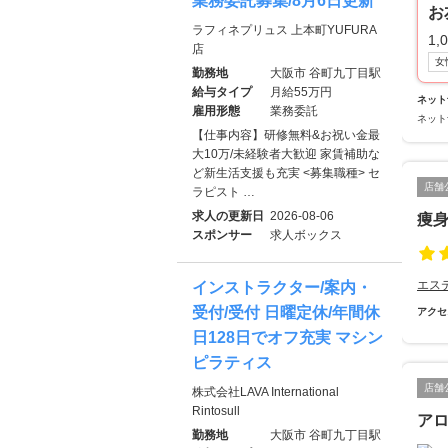
業務委託募集/8月6日更新
お
ラフィネプリュス 上本町YUFURA
1,
店
女
勤務地
大阪市 谷町九丁目駅
給与タイプ
月給55万円
ネット
雇用形態
業務委託
ネット
【仕事内容】研修無料&お祝い金最
大10万/未経験者大歓迎 家賃補助な
ど新生活支援も充実 <募集職種> セ
店舗
ラピスト …
求人の更新日
2026-08-06
痩身
スポンサー
求人ボックス
エス
インストラクター/案内・
受付/受付 日曜定休/年間休
アクセ
日128日でオフ充実 マシン
ピラティス
店舗
株式会社LAVA International
Rintosull
ア
勤務地
大阪市 谷町九丁目駅