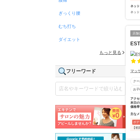
ネット
ネット
ぎっくり腰
むち打ち
店舗
ダイエット
ES
もっと見る
フリーワード
マッ
クー
お子
アクセ
本日の
価格帯
主なメ
ボデ
【初