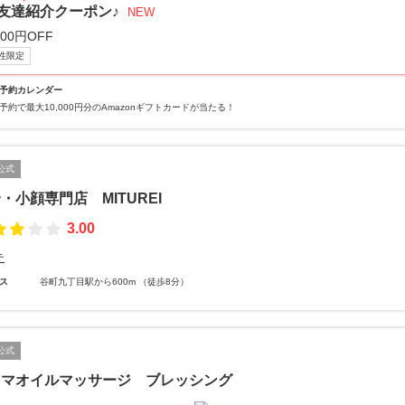
友達紹介クーポン♪
NEW
000円OFF
性限定
予約カレンダー
予約で最大10,000円分のAmazonギフトカードが当たる！
公式
・小顔専門店 MITUREI
3.00
テ
ス
谷町九丁目駅から600m （徒歩8分）
公式
ロマオイルマッサージ ブレッシング