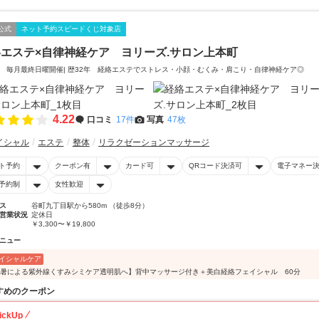
公式
ネット予約スピードくじ対象店
エステ×自律神経ケア ヨリーズ.サロン上本町
 毎月最終日曜開催| 歴32年 経絡エステでストレス・小顔・むくみ・肩こり・自律神経ケア◎
4.22
口コミ
17件
写真
47枚
イシャル
エステ
整体
リラクゼーションマッサージ
ト予約
クーポン有
カード可
QRコード決済可
電子マネー
予約制
女性歓迎
ス
谷町九丁目駅から580m （徒歩8分）
営業状況
定休日
￥3,300〜￥19,800
ニュー
イシャルケア
酷暑による紫外線くすみシミケア透明肌へ】背中マッサージ付き＋美白経絡フェイシャル 60分
すめのクーポン
ickUp