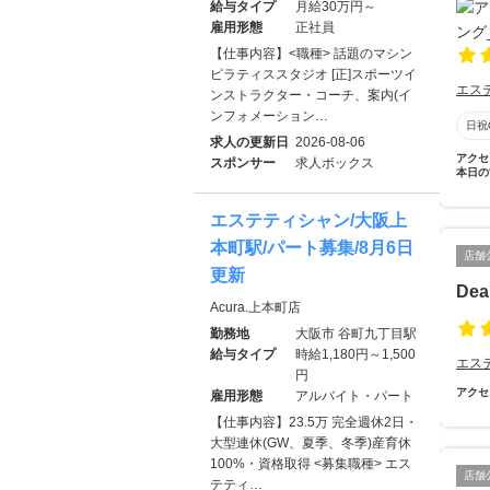
給与タイプ
月給30万円～
雇用形態
正社員
【仕事内容】<職種> 話題のマシン
ピラティススタジオ [正]スポーツイ
エス
ンストラクター・コーチ、案内(イ
ンフォメーション…
日祝
求人の更新日
2026-08-06
アクセ
スポンサー
求人ボックス
本日の
エステティシャン/大阪上
本町駅/パート募集/8月6日
店舗
更新
Dea
Acura.上本町店
勤務地
大阪市 谷町九丁目駅
給与タイプ
時給1,180円～1,500
エス
円
アクセ
雇用形態
アルバイト・パート
【仕事内容】23.5万 完全週休2日・
大型連休(GW、夏季、冬季)産育休
100%・資格取得 <募集職種> エス
店舗
テティ…