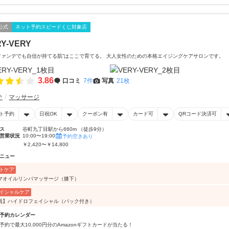
公式
ネット予約スピードくじ対象店
Y-VERY
ファンデでも自信が持てる肌”はここで育てる。 大人女性のための本格エイジングケアサロンです。
3.86
口コミ
7件
写真
21枚
テ
マッサージ
ト予約
日祝OK
クーポン有
カード可
QRコード決済可
ス
谷町九丁目駅から660m （徒歩9分）
営業状況
10:00〜19:00
予約空きあり
￥2,420〜￥14,800
ニュー
トケア
マオイルリンパマッサージ（膝下）
イシャルケア
員】ハイドロフェイシャル（パック付き）
予約カレンダー
予約で最大10,000円分のAmazonギフトカードが当たる！