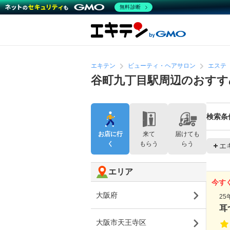
無料診断
エキテン
ビューティ・ヘアサロン
エステ
谷町九丁目駅周辺のおすす
検索条
お店に行
来て
届けても
く
もらう
らう
エ
エリア
今す
大阪府
2
耳
大阪市天王寺区