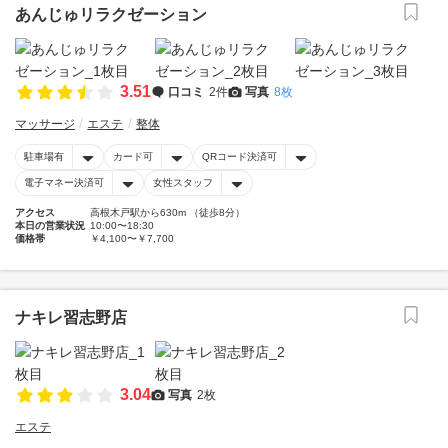
あんじゅリラクゼーション
3.51
口コミ
2件
写真
8枚
マッサージ
エステ
整体
駐車場有
カード可
QRコード決済可
電子マネー決済可
女性スタッフ
アクセス
高根木戸駅から630m （徒歩8分）
本日の営業状況
10:00〜18:30
価格帯
￥4,100〜￥7,700
ナキレ習志野店
3.04
写真
2枚
エステ