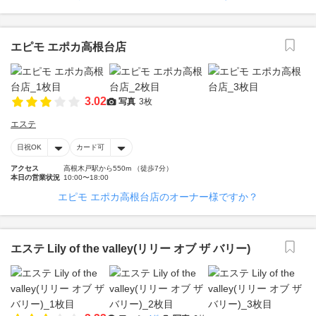
エピモ エポカ高根台店
3.02
写真
3枚
エステ
日祝OK
カード可
アクセス
高根木戸駅から550m （徒歩7分）
本日の営業状況
10:00〜18:00
エピモ エポカ高根台店のオーナー様ですか？
エステ Lily of the valley(リリー オブ ザ バリー)