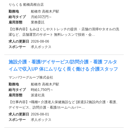
りらくる 船橋高根台店
勤務地
船橋市 高根木戸駅
給与タイプ
月給33万円～
雇用形態
業務委託
【仕事内容】もみほぐしやストレッチの提供 ・店舗の清掃やタオルの洗
濯など、店舗運営のサポート 無料レッスンで技術・会…
求人の更新日
2026-08-06
スポンサー
求人ボックス
施設介護・看護/デイサービス/訪問介護・看護 フルタ
イムで収入UP 体にムリなく長く働ける 介護スタッフ
マンパワーグループ株式会社
勤務地
船橋市 高根木戸駅
給与タイプ
時給1,750円～
雇用形態
派遣社員
【仕事内容】<職種> 介護老人保健施設など [派遣]12施設内介護・看護、
デイサービス、訪問介護・看護/ホームヘルパー…
求人の更新日
2026-08-01
スポンサー
求人ボックス