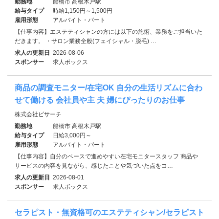
勤務地
船橋市 高根木戸駅
給与タイプ
時給1,150円～1,500円
雇用形態
アルバイト・パート
【仕事内容】エステティシャンの方には以下の施術、業務をご担当いた
だきます。 ・サロン業務全般(フェイシャル・脱毛) …
求人の更新日
2026-08-06
スポンサー
求人ボックス
商品の調査モニター/在宅OK 自分の生活リズムに合わ
せて働ける 会社員や主 夫 婦にぴったりのお仕事
株式会社ビサーチ
勤務地
船橋市 高根木戸駅
給与タイプ
日給3,000円～
雇用形態
アルバイト・パート
【仕事内容】自分のペースで進めやすい在宅モニタースタッフ 商品や
サービスの内容を見ながら、感じたことや気づいた点をコ…
求人の更新日
2026-08-01
スポンサー
求人ボックス
セラピスト・無資格可のエステティシャン/セラピスト