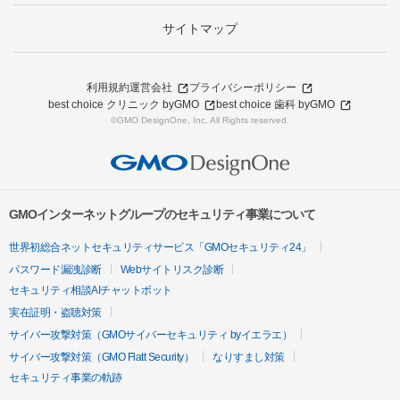
サイトマップ
利用規約
運営会社
プライバシーポリシー
best choice クリニック byGMO
best choice 歯科 byGMO
©GMO DesignOne, Inc. All Rights reserved.
GMOインターネットグループのセキュリティ事業について
世界初総合ネットセキュリティサービス「GMOセキュリティ24」
パスワード漏洩診断
Webサイトリスク診断
セキュリティ相談AIチャットボット
実在証明・盗聴対策
サイバー攻撃対策（GMOサイバーセキュリティ byイエラエ）
サイバー攻撃対策（GMO Flatt Security）
なりすまし対策
セキュリティ事業の軌跡