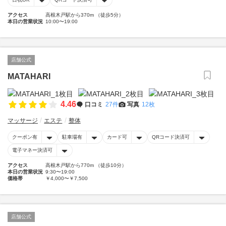
アクセス
高根木戸駅から370m （徒歩5分）
本日の営業状況
10:00〜19:00
店舗公式
MATAHARI
4.46
口コミ
27件
写真
12枚
マッサージ
エステ
整体
クーポン有
駐車場有
カード可
QRコード決済可
電子マネー決済可
アクセス
高根木戸駅から770m （徒歩10分）
本日の営業状況
9:30〜19:00
価格帯
￥4,000〜￥7,500
店舗公式