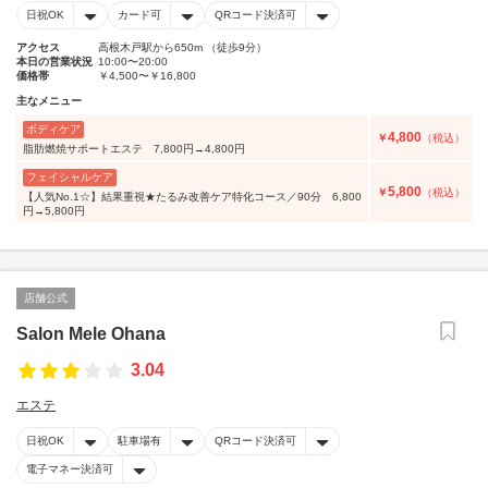
日祝OK
カード可
QRコード決済可
アクセス
高根木戸駅から650m （徒歩9分）
本日の営業状況
10:00〜20:00
価格帯
￥4,500〜￥16,800
主なメニュー
ボディケア
4,800
￥
（税込）
脂肪燃焼サポートエステ 7,800円→4,800円
フェイシャルケア
5,800
￥
（税込）
【人気No.1☆】結果重視★たるみ改善ケア特化コース／90分 6,800
円→5,800円
店舗公式
Salon Mele Ohana
3.04
エステ
日祝OK
駐車場有
QRコード決済可
電子マネー決済可