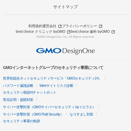
サイトマップ
利用規約
運営会社
プライバシーポリシー
best choice クリニック byGMO
best choice 歯科 byGMO
©GMO DesignOne, Inc. All Rights reserved.
GMOインターネットグループのセキュリティ事業について
世界初総合ネットセキュリティサービス「GMOセキュリティ24」
パスワード漏洩診断
Webサイトリスク診断
セキュリティ相談AIチャットボット
実在証明・盗聴対策
サイバー攻撃対策（GMOサイバーセキュリティ byイエラエ）
サイバー攻撃対策（GMO Flatt Security）
なりすまし対策
セキュリティ事業の軌跡