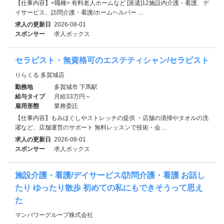
【仕事内容】<職種> 有料老人ホームなど [派遣]12施設内介護・看護、デ
イサービス、訪問介護・看護/ホームヘルパー …
求人の更新日
2026-08-01
スポンサー
求人ボックス
セラピスト・無資格可のエステティシャン/セラピスト
りらくる 多賀城店
勤務地
多賀城市 下馬駅
給与タイプ
月給33万円～
雇用形態
業務委託
【仕事内容】もみほぐしやストレッチの提供 ・店舗の清掃やタオルの洗
濯など、店舗運営のサポート 無料レッスンで技術・会…
求人の更新日
2026-08-01
スポンサー
求人ボックス
施設介護・看護/デイサービス/訪問介護・看護 お話し
たり ゆったり散歩 初めての私にもできそうって思え
た
マンパワーグループ株式会社