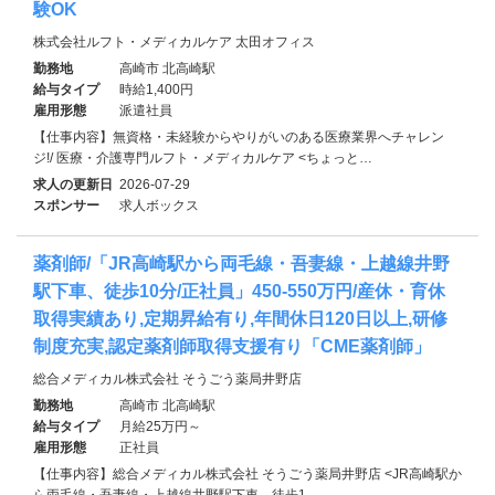
験OK
株式会社ルフト・メディカルケア 太田オフィス
勤務地
高崎市 北高崎駅
給与タイプ
時給1,400円
雇用形態
派遣社員
【仕事内容】無資格・未経験からやりがいのある医療業界へチャレン
ジ!/ 医療・介護専門ルフト・メディカルケア <ちょっと…
求人の更新日
2026-07-29
スポンサー
求人ボックス
薬剤師/「JR高崎駅から両毛線・吾妻線・上越線井野
駅下車、徒歩10分/正社員」450-550万円/産休・育休
取得実績あり,定期昇給有り,年間休日120日以上,研修
制度充実,認定薬剤師取得支援有り「CME薬剤師」
総合メディカル株式会社 そうごう薬局井野店
勤務地
高崎市 北高崎駅
給与タイプ
月給25万円～
雇用形態
正社員
【仕事内容】総合メディカル株式会社 そうごう薬局井野店 <JR高崎駅か
ら両毛線・吾妻線・上越線井野駅下車、徒歩1…