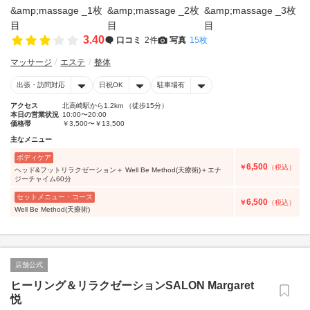
3.40
口コミ
2件
写真
15枚
マッサージ
エステ
整体
出張・訪問対応
日祝OK
駐車場有
アクセス
北高崎駅から1.2km （徒歩15分）
本日の営業状況
10:00〜20:00
価格帯
￥3,500〜￥13,500
主なメニュー
ボディケア
6,500
￥
（税込）
ヘッド&フットリラクゼーション＋ Well Be Method(天療術)＋エナ
ジーチャイム60分
セットメニュー・コース
6,500
￥
（税込）
Well Be Method(天療術)
店舗公式
ヒーリング＆リラクゼーションSALON Margaret
悦