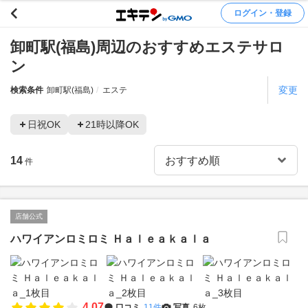
ログイン・登録
卸町駅(福島)周辺のおすすめエステサロ
ン
変更
検索条件
卸町駅(福島)
エステ
日祝OK
21時以降OK
14
件
店舗公式
ハワイアンロミロミ Ｈａｌｅａｋａｌａ
4.07
口コミ
11件
写真
6枚