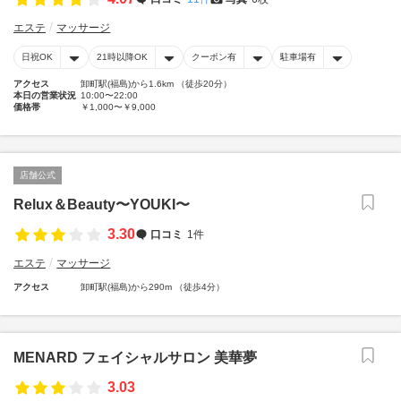
エステ
マッサージ
日祝OK
21時以降OK
クーポン有
駐車場有
アクセス
卸町駅(福島)から1.6km （徒歩20分）
本日の営業状況
10:00〜22:00
価格帯
￥1,000〜￥9,000
店舗公式
Relux＆Beauty〜YOUKI〜
3.30
口コミ
1件
エステ
マッサージ
アクセス
卸町駅(福島)から290m （徒歩4分）
MENARD フェイシャルサロン 美華夢
3.03