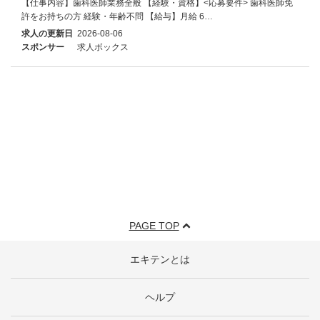
【仕事内容】歯科医師業務全般 【経験・資格】<応募要件> 歯科医師免
許をお持ちの方 経験・年齢不問 【給与】月給 6…
求人の更新日
2026-08-06
スポンサー
求人ボックス
PAGE TOP
エキテンとは
ヘルプ