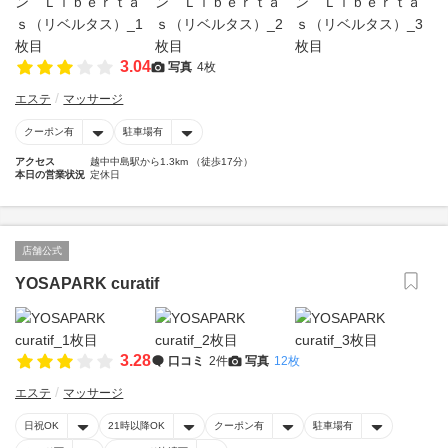
3.04
写真
4枚
エステ
マッサージ
クーポン有
駐車場有
アクセス
越中中島駅から1.3km （徒歩17分）
本日の営業状況
定休日
店舗公式
YOSAPARK curatif
3.28
口コミ
2件
写真
12枚
エステ
マッサージ
日祝OK
21時以降OK
クーポン有
駐車場有