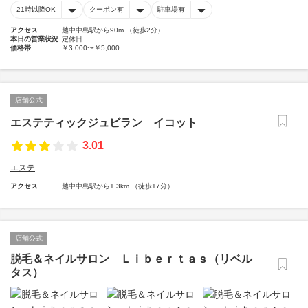
21時以降OK
クーポン有
駐車場有
アクセス
越中中島駅から90m （徒歩2分）
本日の営業状況
定休日
価格帯
￥3,000〜￥5,000
店舗公式
エステティックジュビラン イコット
3.01
エステ
アクセス
越中中島駅から1.3km （徒歩17分）
店舗公式
脱毛＆ネイルサロン Ｌｉｂｅｒｔａｓ（リベル
タス）