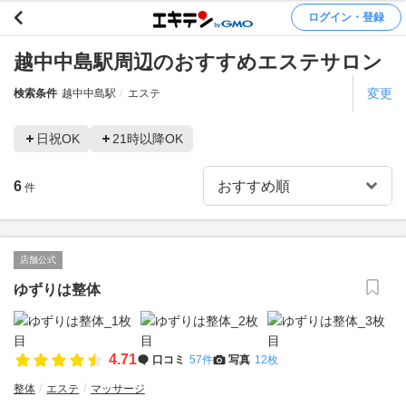
ログイン・登録
越中中島駅周辺のおすすめエステサロン
変更
検索条件
越中中島駅
エステ
日祝OK
21時以降OK
6
件
店舗公式
ゆずりは整体
4.71
口コミ
57件
写真
12枚
整体
エステ
マッサージ