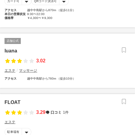
カード可
QRコード決済可
アクセス
越中中島駅から870m （徒歩11分）
本日の営業状況
9:30〜22:00
価格帯
￥4,300〜￥9,300
店舗公式
luana
3.02
エステ
マッサージ
アクセス
越中中島駅から760m （徒歩10分）
FLOAT
3.29
口コミ
1件
エステ
駐車場有