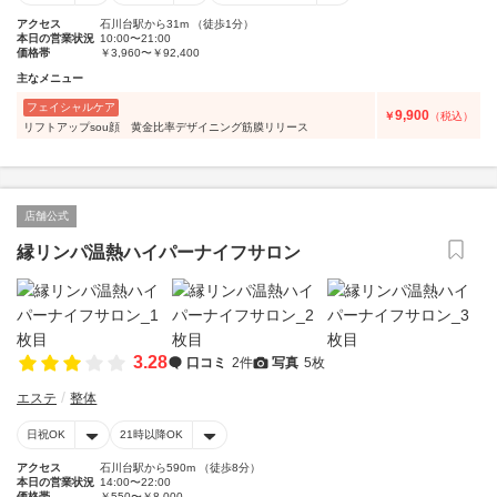
アクセス
石川台駅から31m （徒歩1分）
本日の営業状況
10:00〜21:00
価格帯
￥3,960〜￥92,400
主なメニュー
フェイシャルケア
9,900
￥
（税込）
リフトアップsou顔 黄金比率デザイニング筋膜リリース
店舗公式
縁リンパ温熱ハイパーナイフサロン
3.28
口コミ
2件
写真
5枚
エステ
整体
日祝OK
21時以降OK
アクセス
石川台駅から590m （徒歩8分）
本日の営業状況
14:00〜22:00
価格帯
￥550〜￥8,000