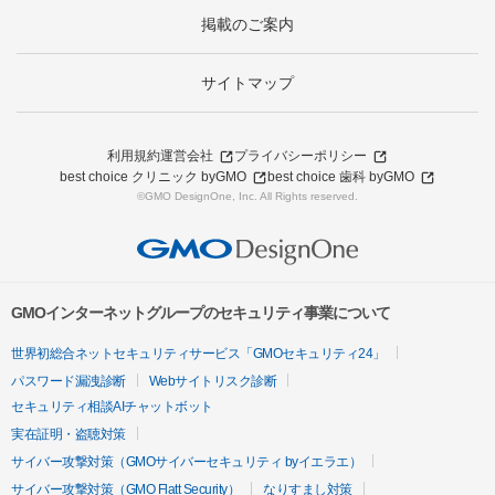
掲載のご案内
サイトマップ
利用規約
運営会社
プライバシーポリシー
best choice クリニック byGMO
best choice 歯科 byGMO
©GMO DesignOne, Inc. All Rights reserved.
GMOインターネットグループのセキュリティ事業について
世界初総合ネットセキュリティサービス「GMOセキュリティ24」
パスワード漏洩診断
Webサイトリスク診断
セキュリティ相談AIチャットボット
実在証明・盗聴対策
サイバー攻撃対策（GMOサイバーセキュリティ byイエラエ）
サイバー攻撃対策（GMO Flatt Security）
なりすまし対策