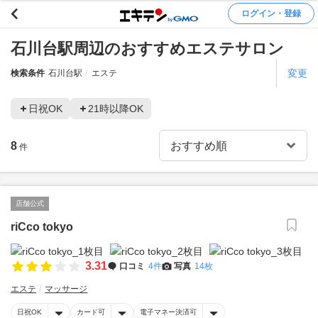
ログイン・登録
石川台駅周辺のおすすめエステサロン
変更
検索条件
石川台駅
エステ
日祝OK
21時以降OK
8
件
店舗公式
riCco tokyo
3.31
口コミ
4件
写真
14枚
エステ
マッサージ
日祝OK
カード可
電子マネー決済可