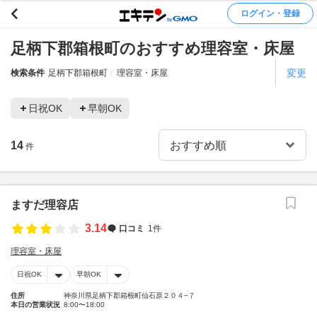
ログイン・登録
足柄下郡箱根町のおすすめ理容室・床屋
変更
検索条件
足柄下郡箱根町
理容室・床屋
日祝OK
早朝OK
14
件
ますだ理容店
3.14
口コミ
1件
理容室・床屋
日祝OK
早朝OK
住所
神奈川県足柄下郡箱根町仙石原２０４−７
本日の営業状況
8:00〜18:00