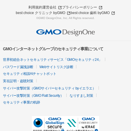
利用規約
運営会社
プライバシーポリシー
best choice クリニック byGMO
best choice 歯科 byGMO
©GMO DesignOne, Inc. All Rights reserved.
GMOインターネットグループのセキュリティ事業について
世界初総合ネットセキュリティサービス「GMOセキュリティ24」
パスワード漏洩診断
Webサイトリスク診断
セキュリティ相談AIチャットボット
実在証明・盗聴対策
サイバー攻撃対策（GMOサイバーセキュリティ byイエラエ）
サイバー攻撃対策（GMO Flatt Security）
なりすまし対策
セキュリティ事業の軌跡