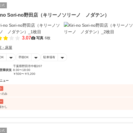
公式
ri-no Sori-no野田店（キリーノソリーノ ノダテン）
3.07
写真
6枚
室・床屋
OK
早朝OK
駐車場有
千葉県野田市中根207
営業状況
8:30〜18:00
￥500〜￥5,200
ニュー
ト
トのみ
ー
ぼかし
公式