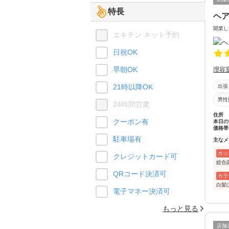
特長
ヘ
開業し
エキテン ネット予約
日祝OK
早朝OK
理容
21時以降OK
出張
男性
24時間営業
住所
クーポン有
本日の
価格帯
駐車場有
主なメ
カッ
クレジットカード可
総合
QRコード決済可
カラ
白髪
電子マネー決済可
もっと見る
店舗