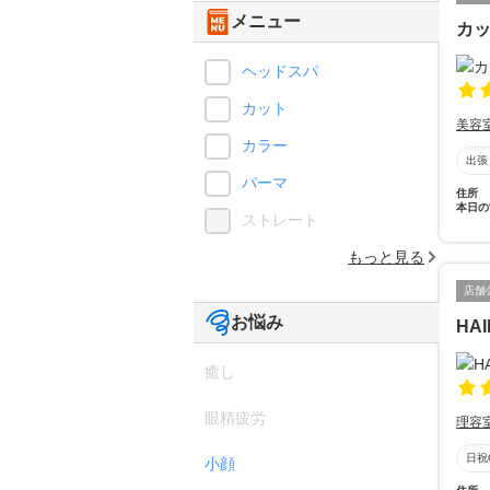
メニュー
カ
ヘッドスパ
カット
美容
カラー
出張
パーマ
住所
本日の
ストレート
もっと見る
店舗
お悩み
HAI
癒し
眼精疲労
理容
日祝
小顔