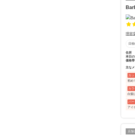
Bar
理容
日祝
住所
本日の
価格帯
主なメ
カッ
初め
カラ
白髪
パー
アイ
店舗