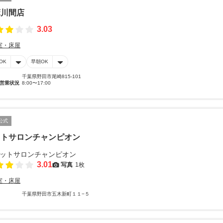
床川間店
3.03
室・床屋
OK
早朝OK
千葉県野田市尾崎815-101
営業状況
8:00〜17:00
公式
ットサロンチャンピオン
3.01
写真
1枚
室・床屋
千葉県野田市五木新町１１−５