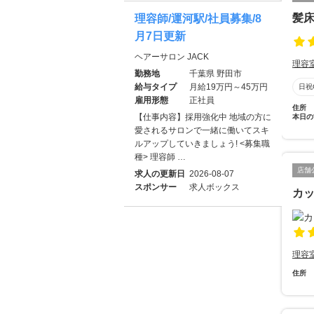
髪
理容師/運河駅/社員募集/8
月7日更新
ヘアーサロン JACK
理容
勤務地
千葉県 野田市
給与タイプ
月給19万円～45万円
日祝
雇用形態
正社員
住所
【仕事内容】採用強化中 地域の方に
本日の
愛されるサロンで一緒に働いてスキ
ルアップしていきましょう! <募集職
種> 理容師 …
店舗
求人の更新日
2026-08-07
スポンサー
求人ボックス
カ
理容
住所