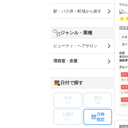
平日は
駅・バス停・町域から探す
理容
ジャンル・業種
出張
電子
ビューティ・ヘアサロン
住所
本日の
理容室・床屋
価格帯
主なメ
カッ
カッ
日付で探す
カラ
しら
今日
明日
パー
8/8
8/9
バシ
日時
土曜日
指定
8/15
店舗