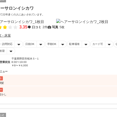
アーサロンイシカワ
て22年多くの人にあいされています。
3.35
口コミ
2件
写真
5枚
室・床屋
・訪問対応
日祝OK
早朝OK
駐車場有
カード可
歓迎
千葉県野田市桜木５−１
営業状況
8:00〜19:00
￥8〜￥4,000
ニュー
ト
調髪
ー
ぼかし
公式