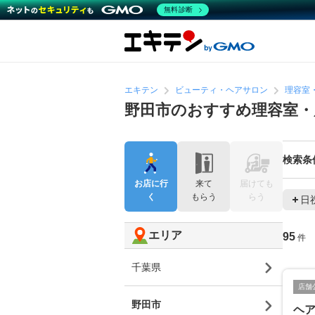
無料診断
エキテン
ビューティ・ヘアサロン
理容室
野田市のおすすめ理容室・
検索条
お店に行
来て
届けても
く
もらう
らう
日
エリア
95
件
千葉県
店舗
野田市
ヘ