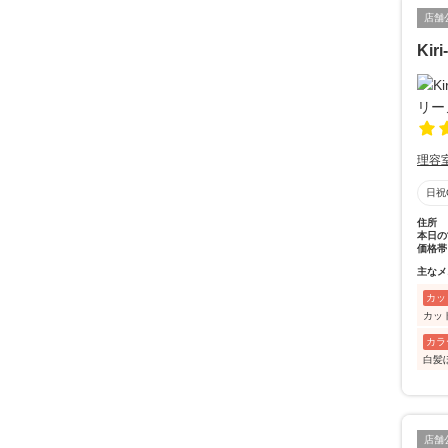
店舗
Ki
理容
日祝
住所
本日の
価格帯
主なメ
カッ
カッ
カラ
白髪
店舗