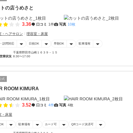
ットの店うめさと
3.36
口コミ
1件
写真
10枚
室・ヘアサロン
理容室・床屋
・訪問対応
日祝OK
早朝OK
駐車場有
千葉県野田市山崎１６３９－１５
営業状況
8:30〜17:00
公式
R ROOM KIMURA
3.52
口コミ
4件
写真
4枚
室・床屋
OK
駐車場有
カード可
QRコード決済可