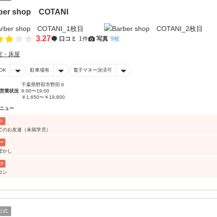
ber shop COTANI
3.27
口コミ
1件
写真
9枚
室・床屋
OK
駐車場有
電子マネー決済可
千葉県野田市野田６
営業状況
9:00〜19:00
￥1,650〜￥19,800
ニュー
ト
てのお友達（未就学児）
ー
ぼかし
マ
ロン
公式