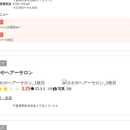
千葉県野田市山崎２７０２−１
営業状況
9:00〜20:00
￥3,500〜￥4,500
ニュー
ー
ャレに白髪染め！
マ
パーマ対応
公式
わやヘアーサロン
3.25
口コミ
1件
写真
2枚
室・床屋
千葉県野田市岩名２丁目１４−２４
公式