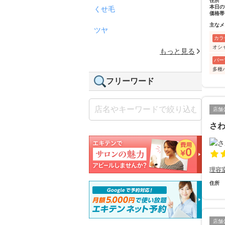
住所
本日の
くせ毛
価格帯
主なメ
ツヤ
カラ
オシ
もっと見る
パー
多種
フリーワード
店舗
さ
理容
住所
店舗