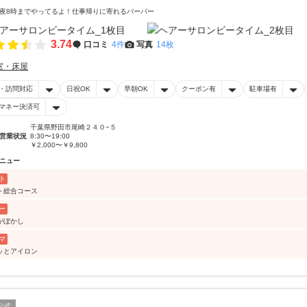
夜8時までやってるよ！仕事帰りに寄れるバーバー
3.74
口コミ
4件
写真
14枚
室・床屋
・訪問対応
日祝OK
早朝OK
クーポン有
駐車場有
マネー決済可
千葉県野田市尾崎２４０−５
営業状況
8:30〜19:00
￥2,000〜￥9,800
ニュー
ト
ト総合コース
ー
がぼかし
マ
ッとアイロン
公式