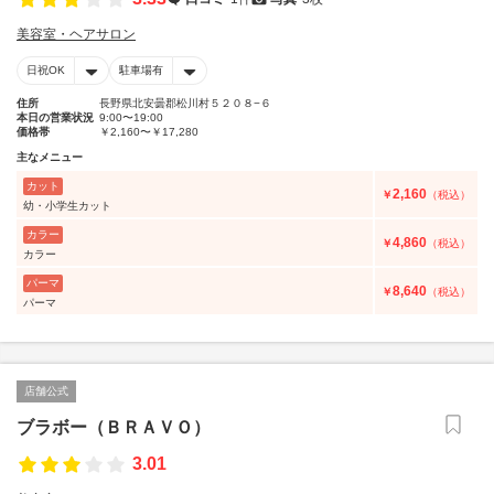
美容室・ヘアサロン
日祝OK
駐車場有
住所
長野県北安曇郡松川村５２０８−６
本日の営業状況
9:00〜19:00
価格帯
￥2,160〜￥17,280
主なメニュー
カット
2,160
￥
（税込）
幼・小学生カット
カラー
4,860
￥
（税込）
カラー
パーマ
8,640
￥
（税込）
パーマ
店舗公式
ブラボー（ＢＲＡＶＯ）
3.01