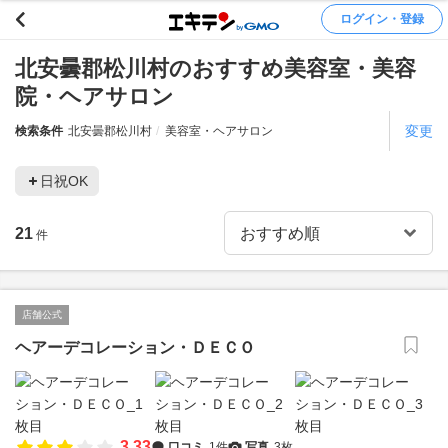
ログイン・登録
北安曇郡松川村のおすすめ美容室・美容
院・ヘアサロン
変更
検索条件
北安曇郡松川村
美容室・ヘアサロン
日祝OK
21
件
店舗公式
ヘアーデコレーション・ＤＥＣＯ
3.33
口コミ
1件
写真
3枚