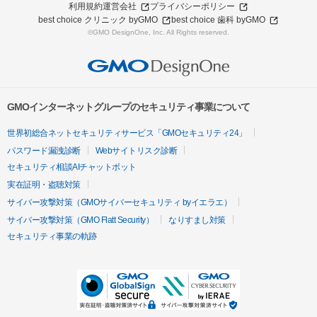
利用規約
運営会社
プライバシーポリシー
best choice クリニック byGMO
best choice 歯科 byGMO
©GMO DesignOne, Inc. All Rights reserved.
GMOインターネットグループのセキュリティ事業について
世界初総合ネットセキュリティサービス「GMOセキュリティ24」
パスワード漏洩診断
Webサイトリスク診断
セキュリティ相談AIチャットボット
実在証明・盗聴対策
サイバー攻撃対策（GMOサイバーセキュリティ byイエラエ）
サイバー攻撃対策（GMO Flatt Security）
なりすまし対策
セキュリティ事業の軌跡