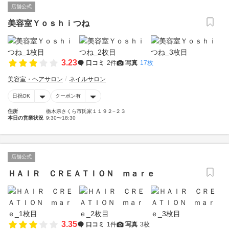
店舗公式
美容室Ｙｏｓｈｉつね
3.23
口コミ
2件
写真
17枚
美容室・ヘアサロン
ネイルサロン
日祝OK
クーポン有
住所
栃木県さくら市氏家１１９２−２３
本日の営業状況
9:30〜18:30
店舗公式
ＨＡＩＲ ＣＲＥＡＴＩＯＮ ｍａｒｅ
3.35
口コミ
1件
写真
3枚