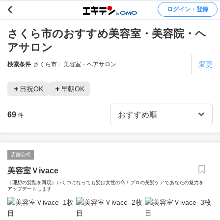
ログイン・登録
さくら市のおすすめ美容室・美容院・ヘ
アサロン
変更
検索条件
さくら市
美容室・ヘアサロン
日祝OK
早朝OK
69
件
店舗公式
美容室Ｖivace
［理想の髪型を再現］いくつになっても髪は女性の命！プロの美髪ケアであなたの魅力を
アップデートします