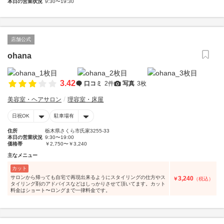
本日の営業状況
9:30〜19:30
店舗公式
ohana
3.42
口コミ
2件
写真
3枚
美容室・ヘアサロン
理容室・床屋
日祝OK
駐車場有
住所
栃木県さくら市氏家3255-33
本日の営業状況
9:30〜19:00
価格帯
￥2,750〜￥3,240
主なメニュー
カット
サロンから帰っても自宅で再現出来るようにスタイリングの仕方やス
3,240
￥
（税込）
タイリング剤のアドバイスなどはしっかりさせて頂いてます。カット
料金はショート〜ロングまで一律料金です。