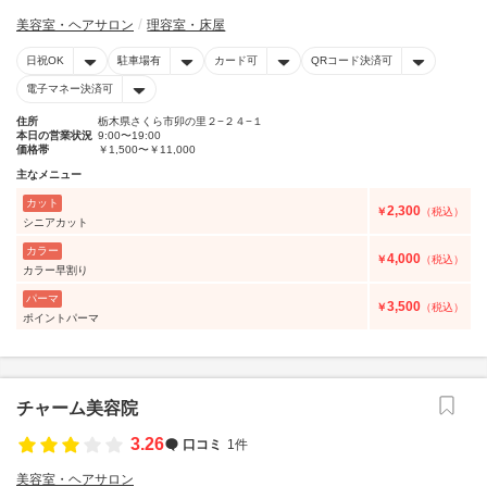
美容室・ヘアサロン
理容室・床屋
日祝OK
駐車場有
カード可
QRコード決済可
電子マネー決済可
住所
栃木県さくら市卯の里２−２４−１
本日の営業状況
9:00〜19:00
価格帯
￥1,500〜￥11,000
主なメニュー
カット
2,300
￥
（税込）
シニアカット
カラー
4,000
￥
（税込）
カラー早割り
パーマ
3,500
￥
（税込）
ポイントパーマ
チャーム美容院
3.26
口コミ
1件
美容室・ヘアサロン