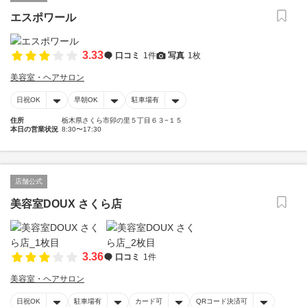
エスポワール
3.33
口コミ
1件
写真
1枚
美容室・ヘアサロン
日祝OK
早朝OK
駐車場有
住所
栃木県さくら市卯の里５丁目６３−１５
本日の営業状況
8:30〜17:30
店舗公式
美容室DOUX さくら店
3.36
口コミ
1件
美容室・ヘアサロン
日祝OK
駐車場有
カード可
QRコード決済可