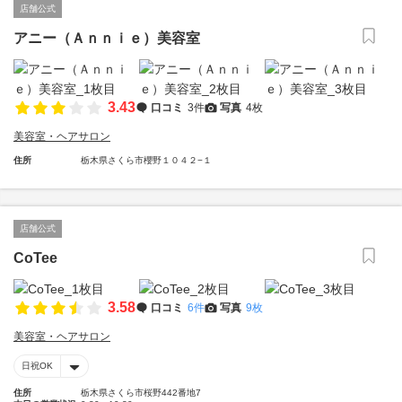
店舗公式
アニー（Ａｎｎｉｅ）美容室
3.43
口コミ
3件
写真
4枚
美容室・ヘアサロン
住所
栃木県さくら市櫻野１０４２−１
店舗公式
CoTee
3.58
口コミ
6件
写真
9枚
美容室・ヘアサロン
日祝OK
住所
栃木県さくら市桜野442番地7