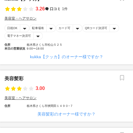
3.26
口コミ
1件
美容室・ヘアサロン
日祝OK
駐車場有
カード可
QRコード決済可
電子マネー決済可
住所
栃木県さくら市松山５２５
本日の営業状況
9:00〜18:00
kukka【クッカ】のオーナー様ですか？
美容髪彩
3.00
美容室・ヘアサロン
住所
栃木県さくら市狹間田１４９０−７
美容髪彩のオーナー様ですか？