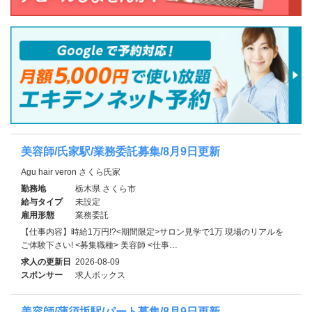
美容師/氏家駅/業務委託募集/8月9日更新
Agu hair veron さくら氏家
勤務地
栃木県 さくら市
給与タイプ
未設定
雇用形態
業務委託
【仕事内容】時給1万円!?<期間限定>サロン見学で1万 現場のリアルを
ご体験下さい! <募集職種> 美容師 <仕事…
求人の更新日
2026-08-09
スポンサー
求人ボックス
美容師/蒲須坂駅/パート募集/8月9日更新