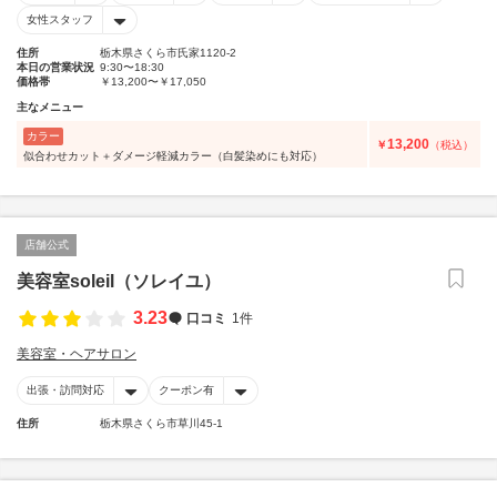
女性スタッフ
住所
栃木県さくら市氏家1120-2
本日の営業状況
9:30〜18:30
価格帯
￥13,200〜￥17,050
主なメニュー
カラー
13,200
￥
（税込）
似合わせカット＋ダメージ軽減カラー（白髪染めにも対応）
店舗公式
美容室soleil（ソレイユ）
3.23
口コミ
1件
美容室・ヘアサロン
出張・訪問対応
クーポン有
住所
栃木県さくら市草川45-1