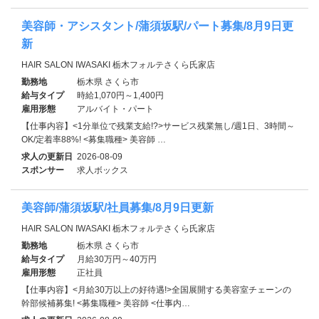
美容師・アシスタント/蒲須坂駅/パート募集/8月9日更
新
HAIR SALON IWASAKI 栃木フォルテさくら氏家店
勤務地
栃木県 さくら市
給与タイプ
時給1,070円～1,400円
雇用形態
アルバイト・パート
【仕事内容】<1分単位で残業支給!?>サービス残業無し/週1日、3時間～
OK/定着率88%! <募集職種> 美容師 …
求人の更新日
2026-08-09
スポンサー
求人ボックス
美容師/蒲須坂駅/社員募集/8月9日更新
HAIR SALON IWASAKI 栃木フォルテさくら氏家店
勤務地
栃木県 さくら市
給与タイプ
月給30万円～40万円
雇用形態
正社員
【仕事内容】<月給30万以上の好待遇!>全国展開する美容室チェーンの
幹部候補募集! <募集職種> 美容師 <仕事内…