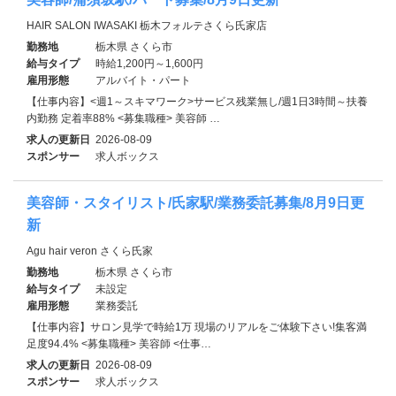
HAIR SALON IWASAKI 栃木フォルテさくら氏家店
勤務地
栃木県 さくら市
給与タイプ
時給1,200円～1,600円
雇用形態
アルバイト・パート
【仕事内容】<週1～スキマワーク>サービス残業無し/週1日3時間～扶養
内勤務 定着率88% <募集職種> 美容師 …
求人の更新日
2026-08-09
スポンサー
求人ボックス
美容師・スタイリスト/氏家駅/業務委託募集/8月9日更
新
Agu hair veron さくら氏家
勤務地
栃木県 さくら市
給与タイプ
未設定
雇用形態
業務委託
【仕事内容】サロン見学で時給1万 現場のリアルをご体験下さい!集客満
足度94.4% <募集職種> 美容師 <仕事…
求人の更新日
2026-08-09
スポンサー
求人ボックス