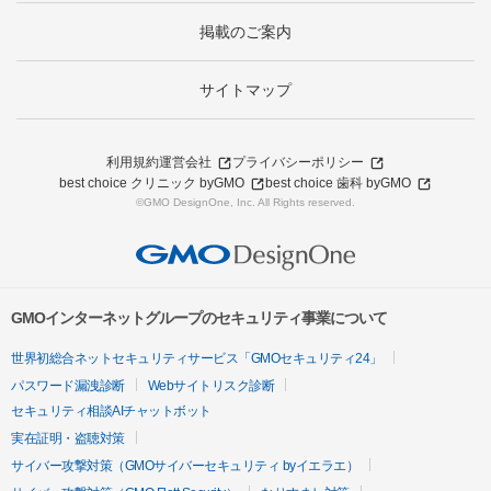
掲載のご案内
サイトマップ
利用規約
運営会社
プライバシーポリシー
best choice クリニック byGMO
best choice 歯科 byGMO
©GMO DesignOne, Inc. All Rights reserved.
GMOインターネットグループのセキュリティ事業について
世界初総合ネットセキュリティサービス「GMOセキュリティ24」
パスワード漏洩診断
Webサイトリスク診断
セキュリティ相談AIチャットボット
実在証明・盗聴対策
サイバー攻撃対策（GMOサイバーセキュリティ byイエラエ）