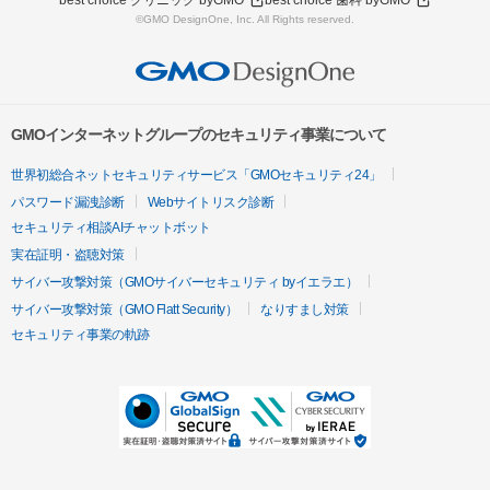
best choice クリニック byGMO
best choice 歯科 byGMO
©GMO DesignOne, Inc. All Rights reserved.
GMOインターネットグループのセキュリティ事業について
世界初総合ネットセキュリティサービス「GMOセキュリティ24」
パスワード漏洩診断
Webサイトリスク診断
セキュリティ相談AIチャットボット
実在証明・盗聴対策
サイバー攻撃対策（GMOサイバーセキュリティ byイエラエ）
サイバー攻撃対策（GMO Flatt Security）
なりすまし対策
セキュリティ事業の軌跡