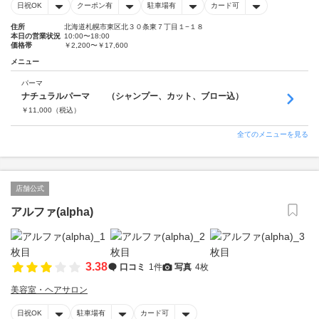
日祝OK
クーポン有
駐車場有
カード可
住所
北海道札幌市東区北３０条東７丁目１−１８
本日の営業状況
10:00〜18:00
価格帯
￥2,200〜￥17,600
メニュー
パーマ
ナチュラルパーマ （シャンプー、カット、ブロー込）
￥
11,000
（税込）
全てのメニューを見る
店舗公式
アルファ(alpha)
3.38
口コミ
1件
写真
4枚
美容室・ヘアサロン
日祝OK
駐車場有
カード可