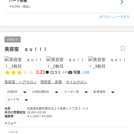
パーマ各種
￥
6,050
（税込）
全てのメニューを見る
店舗公式
美容室 ｑｕｉｌｌ
3.21
口コミ
4件
写真
18枚
美容室・ヘアサロン
理容室・床屋
ネイルサロン
日祝OK
21時以降OK
クーポン有
駐車場有
カード可
住所
北海道札幌市東区北２３条東１２丁目２−１４
本日の営業状況
10:00〜22:00
価格帯
￥1,100〜￥5,000
メニュー
パーマ