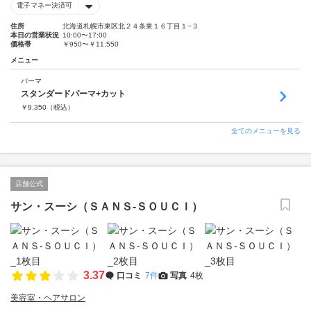
電子マネー決済可
住所
北海道札幌市東区北２４条東１６丁目１−３
本日の営業状況
10:00〜17:00
価格帯
￥950〜￥11,550
メニュー
パーマ
スタンダードパーマ+カット
￥
9,350
（税込）
全てのメニューを見る
店舗公式
サン・スーシ（ＳＡＮＳ‐ＳＯＵＣＩ）
3.37
口コミ
7件
写真
4枚
美容室・ヘアサロン