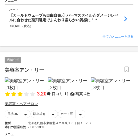
メニュー
パーマ
【カールもウェーブも自由自在♪】パーマスタイル☆ダメージレベ
ルに合わせた薬剤選定でふんわり柔らかい質感に＾＾
￥
8,690
（税込）
全てのメニューを見る
店舗公式
美容室アン・リー
3.20
口コミ
1件
写真
4枚
美容室・ヘアサロン
日祝OK
駐車場有
カード可
住所
北海道札幌市東区北４２条東１５丁目１−２３
本日の営業状況
9:30〜19:00
メニュー