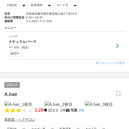
日祝OK
駐車場有
カード可
住所
北海道札幌市東区東苗穂九条2丁目19-5
本日の営業状況
9:30〜18:30
価格帯
￥3,300〜￥17,500
メニュー
パーマ
ナチュラルパーマ
￥
7,000
（税込）
販売中
全てのメニューを見る
店舗公式
A.hair
3.29
口コミ
1件
写真
8枚
美容室・ヘアサロン
日祝OK
クーポン有
駐車場有
カード可