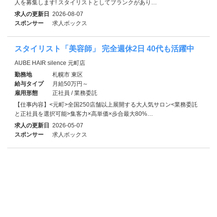
人を募集します! スタイリストとしてブランクがあり…
求人の更新日
2026-08-07
スポンサー
求人ボックス
スタイリスト「美容師」 完全週休2日 40代も活躍中
AUBE HAIR silence 元町店
勤務地
札幌市 東区
給与タイプ
月給50万円～
雇用形態
正社員 / 業務委託
【仕事内容】<元町>全国250店舗以上展開する大人気サロン<業務委託
と正社員を選択可能>集客力×高単価×歩合最大80%…
求人の更新日
2026-05-07
スポンサー
求人ボックス