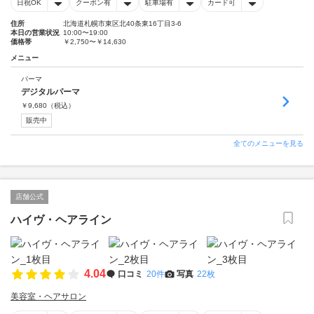
日祝OK
クーポン有
駐車場有
カード可
住所
北海道札幌市東区北40条東16丁目3-6
本日の営業状況
10:00〜19:00
価格帯
￥2,750〜￥14,630
メニュー
パーマ
デジタルパーマ
￥
9,680
（税込）
販売中
全てのメニューを見る
店舗公式
ハイヴ・ヘアライン
4.04
口コミ
20件
写真
22枚
美容室・ヘアサロン