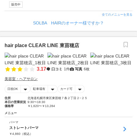
販売中
全てのメニューを見る
SOLBA HAIRのオーナー様ですか？
hair place CLEAR LINE 東苗穂店
3.17
口コミ
1件
写真
6枚
美容室・ヘアサロン
日祝OK
駐車場有
カード可
住所
北海道札幌市東区東苗穂７条２丁目２−２５
本日の営業状況
9:30〜18:30
価格帯
￥1,620〜￥13,284
メニュー
パーマ
ストレートパーマ
￥
4,860
（税込）