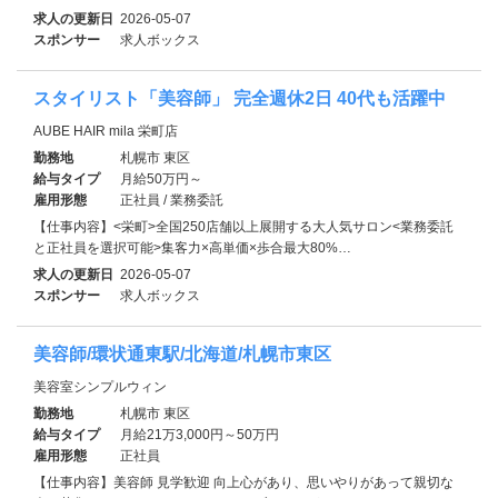
求人の更新日
2026-05-07
スポンサー
求人ボックス
スタイリスト「美容師」 完全週休2日 40代も活躍中
AUBE HAIR mila 栄町店
勤務地
札幌市 東区
給与タイプ
月給50万円～
雇用形態
正社員 / 業務委託
【仕事内容】<栄町>全国250店舗以上展開する大人気サロン<業務委託
と正社員を選択可能>集客力×高単価×歩合最大80%…
求人の更新日
2026-05-07
スポンサー
求人ボックス
美容師/環状通東駅/北海道/札幌市東区
美容室シンプルウィン
勤務地
札幌市 東区
給与タイプ
月給21万3,000円～50万円
雇用形態
正社員
【仕事内容】美容師 見学歓迎 向上心があり、思いやりがあって親切な