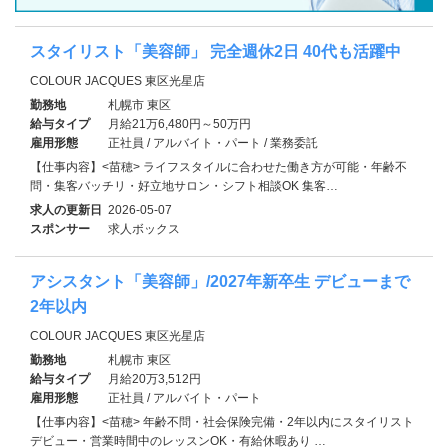
スタイリスト「美容師」 完全週休2日 40代も活躍中
COLOUR JACQUES 東区光星店
勤務地
札幌市 東区
給与タイプ
月給21万6,480円～50万円
雇用形態
正社員 / アルバイト・パート / 業務委託
【仕事内容】<苗穂> ライフスタイルに合わせた働き方が可能・年齢不
問・集客バッチリ・好立地サロン・シフト相談OK 集客…
求人の更新日
2026-05-07
スポンサー
求人ボックス
アシスタント「美容師」/2027年新卒生 デビューまで
2年以内
COLOUR JACQUES 東区光星店
勤務地
札幌市 東区
給与タイプ
月給20万3,512円
雇用形態
正社員 / アルバイト・パート
【仕事内容】<苗穂> 年齢不問・社会保険完備・2年以内にスタイリスト
デビュー・営業時間中のレッスンOK・有給休暇あり …