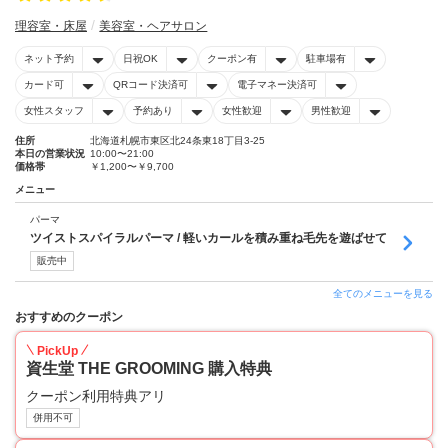
理容室・床屋
美容室・ヘアサロン
ネット予約
日祝OK
クーポン有
駐車場有
カード可
QRコード決済可
電子マネー決済可
女性スタッフ
予約あり
女性歓迎
男性歓迎
住所
北海道札幌市東区北24条東18丁目3-25
本日の営業状況
10:00〜21:00
価格帯
￥1,200〜￥9,700
メニュー
パーマ
ツイストスパイラルパーマ / 軽いカールを積み重ね毛先を遊ばせて
販売中
全てのメニューを見る
おすすめのクーポン
PickUp
資生堂 THE GROOMING 購入特典
クーポン利用特典アリ
併用不可