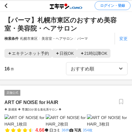
ログイン・登録
【パーマ】札幌市東区のおすすめ美容
室・美容院・ヘアサロン
変更
検索条件
札幌市東区
美容室・ヘアサロン
パーマ
エキテンネット予約
日祝OK
21時以降OK
16
件
店舗公式
ART OF NOISE for HAIR
🔶 新感覚 🔶 専属DJが居る進化系サロン 🔶
4.66
口コミ
36件
写真
354枚