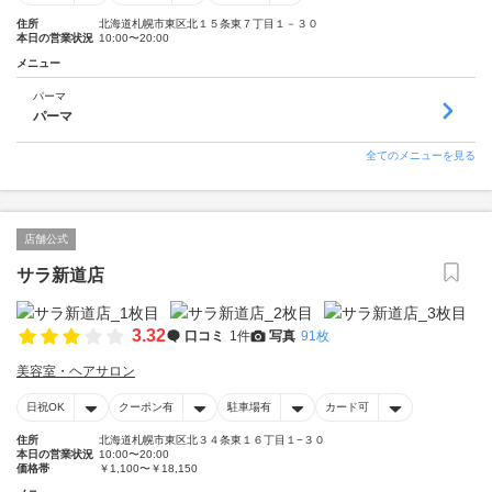
住所
北海道札幌市東区北１５条東７丁目１－３０
本日の営業状況
10:00〜20:00
メニュー
パーマ
パーマ
全てのメニューを見る
店舗公式
サラ新道店
3.32
口コミ
1件
写真
91枚
美容室・ヘアサロン
日祝OK
クーポン有
駐車場有
カード可
住所
北海道札幌市東区北３４条東１６丁目１−３０
本日の営業状況
10:00〜20:00
価格帯
￥1,100〜￥18,150