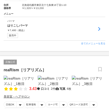
住所
北海道札幌市東区北十七条東16丁目1-10
価格帯
￥1,320〜￥13,200
メニュー
パーマ
はりこしパーマ
￥
7,480
（税込）
販売中
全てのメニューを見る
店舗公式
reaRism［リアリズム］
3.43
口コミ
2件
写真
4枚
美容室・ヘアサロン
日祝OK
駐車場有
カード可
QRコード決済可