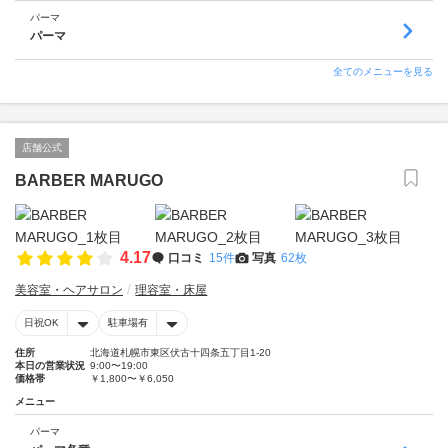
パーマ
パーマ
全てのメニューを見る
店舗公式
BARBER MARUGO
4.17
口コミ
15件
写真
62枚
美容室・ヘアサロン
理容室・床屋
日祝OK
駐車場有
住所
北海道札幌市東区伏古十四条五丁目1-20
本日の営業状況
9:00〜19:00
価格帯
￥1,800〜￥6,050
メニュー
パーマ