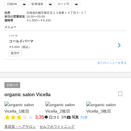
日祝OK
駐車場有
カード可
住所
北海道札幌市東区北２３条東１５丁目５−２７
本日の営業状況
10:00〜20:00
価格帯
￥1,500〜￥9,200
メニュー
パーマ
コールドパーマ
￥
5,000
（税込）
販売中
全てのメニューを見る
店舗公式
organic salon Vicella
3.35
口コミ
3件
写真
31枚
美容室・ヘアサロン
セルフホワイトニング