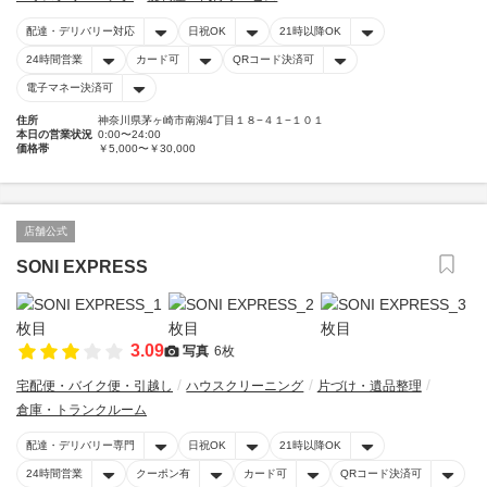
配達・デリバリー対応
日祝OK
21時以降OK
24時間営業
カード可
QRコード決済可
電子マネー決済可
住所
神奈川県茅ヶ崎市南湖4丁目１８−４１−１０１
本日の営業状況
0:00〜24:00
価格帯
￥5,000〜￥30,000
店舗公式
SONI EXPRESS
3.09
写真
6枚
宅配便・バイク便・引越し
ハウスクリーニング
片づけ・遺品整理
倉庫・トランクルーム
配達・デリバリー専門
日祝OK
21時以降OK
24時間営業
クーポン有
カード可
QRコード決済可