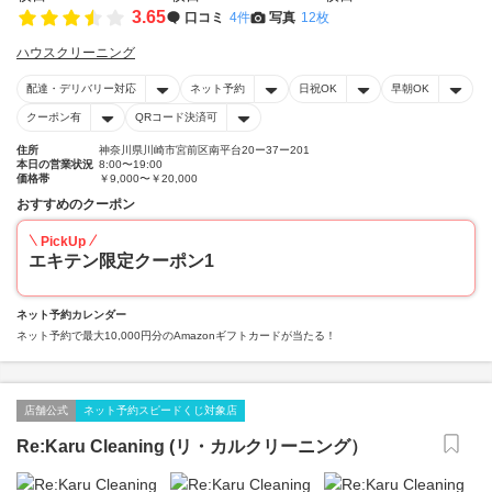
3.65
口コミ
4件
写真
12枚
ハウスクリーニング
配達・デリバリー対応
ネット予約
日祝OK
早朝OK
クーポン有
QRコード決済可
住所
神奈川県川崎市宮前区南平台20ー37ー201
本日の営業状況
8:00〜19:00
価格帯
￥9,000〜￥20,000
おすすめのクーポン
PickUp
エキテン限定クーポン1
ネット予約カレンダー
ネット予約で最大10,000円分のAmazonギフトカードが当たる！
店舗公式
ネット予約スピードくじ対象店
Re:Karu Cleaning (リ・カルクリーニング）