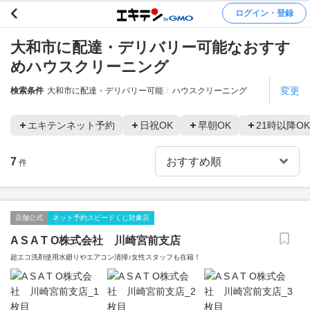
ログイン・登録
大和市に配達・デリバリー可能なおすす
めハウスクリーニング
変更
検索条件
大和市に配達・デリバリー可能
ハウスクリーニング
エキテンネット予約
日祝OK
早朝OK
21時以降OK
7
件
店舗公式
ネット予約スピードくじ対象店
A S A T O株式会社 川崎宮前支店
超エコ洗剤使用水廻りやエアコン清掃♪女性スタッフも在籍！