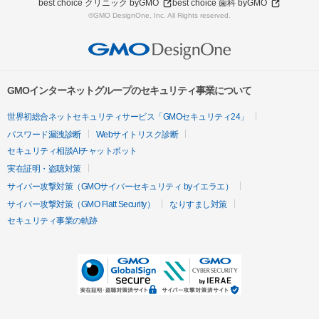
best choice クリニック byGMO
best choice 歯科 byGMO
©GMO DesignOne, Inc. All Rights reserved.
GMOインターネットグループのセキュリティ事業について
世界初総合ネットセキュリティサービス「GMOセキュリティ24」
パスワード漏洩診断
Webサイトリスク診断
セキュリティ相談AIチャットボット
実在証明・盗聴対策
サイバー攻撃対策（GMOサイバーセキュリティ byイエラエ）
サイバー攻撃対策（GMO Flatt Security）
なりすまし対策
セキュリティ事業の軌跡