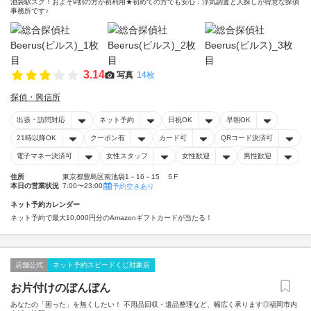
池袋駅スグ！およそ9割の方が初利用★初めての方でも安心：浮気調査と人探しが得意な探偵
事務所です♪
3.14
写真
14枚
探偵・興信所
出張・訪問対応
ネット予約
日祝OK
早朝OK
21時以降OK
クーポン有
カード可
QRコード決済可
電子マネー決済可
女性スタッフ
女性歓迎
男性歓迎
住所
東京都豊島区南池袋1－16－15 ５F
本日の営業状況
7:00〜23:00
予約空きあり
ネット予約カレンダー
ネット予約で最大10,000円分のAmazonギフトカードが当たる！
店舗公式
ネット予約スピードくじ対象店
お片付けのぼんぼん
あなたの「困った」を無くしたい！ 不用品回収・遺品整理など、幅広く承ります◎福岡市内