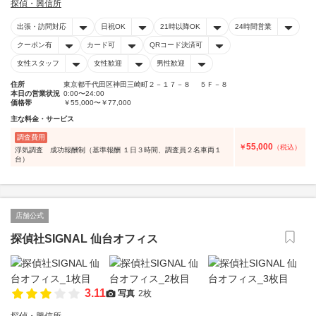
探偵・興信所
出張・訪問対応
日祝OK
21時以降OK
24時間営業
クーポン有
カード可
QRコード決済可
女性スタッフ
女性歓迎
男性歓迎
住所
東京都千代田区神田三崎町２－１７－８ ５Ｆ－８
本日の営業状況
0:00〜24:00
価格帯
￥55,000〜￥77,000
主な料金・サービス
調査費用
55,000
￥
（税込）
浮気調査 成功報酬制（基準報酬 １日３時間、調査員２名車両１
台）
店舗公式
探偵社SIGNAL 仙台オフィス
3.11
写真
2枚