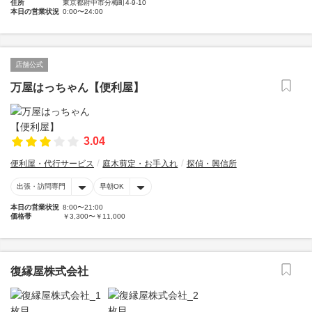
住所
東京都府中市分梅町4-9-10
本日の営業状況
0:00〜24:00
店舗公式
万屋はっちゃん【便利屋】
3.04
便利屋・代行サービス
庭木剪定・お手入れ
探偵・興信所
出張・訪問専門
早朝OK
本日の営業状況
8:00〜21:00
価格帯
￥3,300〜￥11,000
復縁屋株式会社