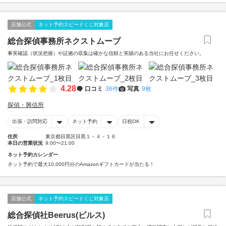
店舗公式
ネット予約スピードくじ対象店
総合探偵事務所ネクストムーブ
事実確認（状況把握）や証拠の収集は確かな信頼と実績のある当社にお任せください。
4.28
口コミ
36件
写真
9枚
探偵・興信所
出張・訪問対応
ネット予約
日祝OK
住所
東京都目黒区目黒１－４－１６
本日の営業状況
9:00〜21:00
ネット予約カレンダー
ネット予約で最大10,000円分のAmazonギフトカードが当たる！
店舗公式
ネット予約スピードくじ対象店
総合探偵社Beerus(ビルス)