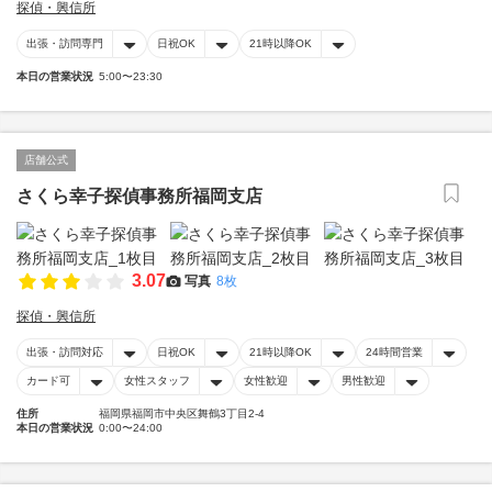
探偵・興信所
出張・訪問専門
日祝OK
21時以降OK
本日の営業状況
5:00〜23:30
店舗公式
さくら幸子探偵事務所福岡支店
3.07
写真
8枚
探偵・興信所
出張・訪問対応
日祝OK
21時以降OK
24時間営業
カード可
女性スタッフ
女性歓迎
男性歓迎
住所
福岡県福岡市中央区舞鶴3丁目2-4
本日の営業状況
0:00〜24:00