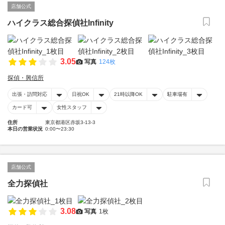
店舗公式
ハイクラス総合探偵社Infinity
3.05
写真
124枚
探偵・興信所
出張・訪問対応
日祝OK
21時以降OK
駐車場有
カード可
女性スタッフ
住所
東京都港区赤坂3-13-3
本日の営業状況
0:00〜23:30
店舗公式
全力探偵社
3.08
写真
1枚