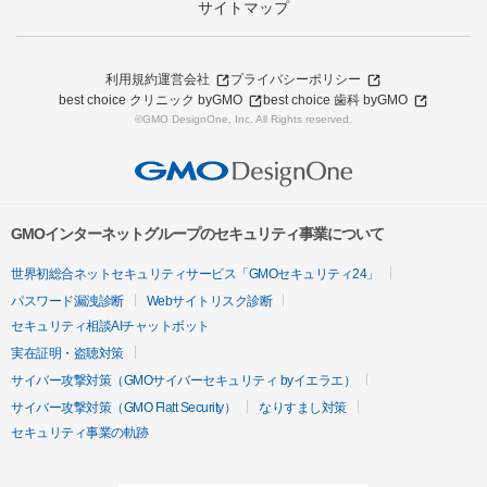
サイトマップ
利用規約
運営会社
プライバシーポリシー
best choice クリニック byGMO
best choice 歯科 byGMO
©GMO DesignOne, Inc. All Rights reserved.
GMOインターネットグループのセキュリティ事業について
世界初総合ネットセキュリティサービス「GMOセキュリティ24」
パスワード漏洩診断
Webサイトリスク診断
セキュリティ相談AIチャットボット
実在証明・盗聴対策
サイバー攻撃対策（GMOサイバーセキュリティ byイエラエ）
サイバー攻撃対策（GMO Flatt Security）
なりすまし対策
セキュリティ事業の軌跡