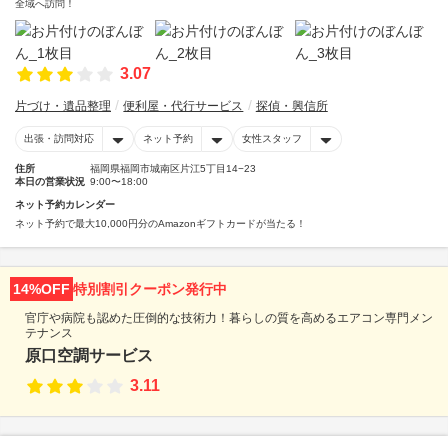
全域へ訪問！
3.07
片づけ・遺品整理
便利屋・代行サービス
探偵・興信所
出張・訪問対応
ネット予約
女性スタッフ
住所
福岡県福岡市城南区片江5丁目14−23
本日の営業状況
9:00〜18:00
ネット予約カレンダー
ネット予約で最大10,000円分のAmazonギフトカードが当たる！
14%OFF
特別割引クーポン発行中
官庁や病院も認めた圧倒的な技術力！暮らしの質を高めるエアコン専門メン
テナンス
原口空調サービス
3.11