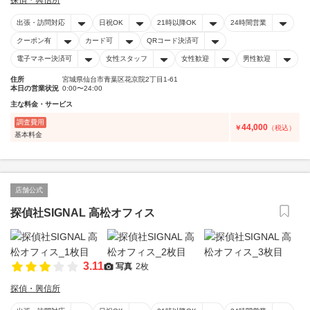
探偵・興信所
出張・訪問対応
日祝OK
21時以降OK
24時間営業
クーポン有
カード可
QRコード決済可
電子マネー決済可
女性スタッフ
女性歓迎
男性歓迎
住所
宮城県仙台市青葉区花京院2丁目1-61
本日の営業状況
0:00〜24:00
主な料金・サービス
調査費用
44,000
￥
（税込）
基本料金
店舗公式
探偵社SIGNAL 高松オフィス
3.11
写真
2枚
探偵・興信所