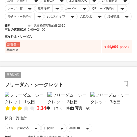
出張・訪問対応
日祝OK
21時以降OK
24時間営業
クーポン有
駐車場有
カード可
QRコード決済可
電子マネー決済可
女性スタッフ
女性歓迎
男性歓迎
住所
香川県高松市屋島西町2010
本日の営業状況
0:00〜24:00
主な料金・サービス
調査費用
44,000
￥
（税込）
基本料金
店舗公式
フリーダム・シークレット
3.14
口コミ
1件
写真
1枚
探偵・興信所
出張・訪問対応
日祝OK
早朝OK