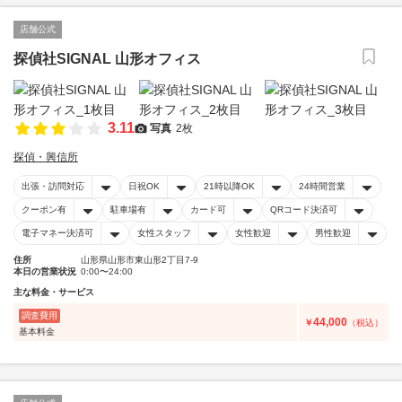
店舗公式
探偵社SIGNAL 山形オフィス
3.11
写真
2枚
探偵・興信所
出張・訪問対応
日祝OK
21時以降OK
24時間営業
クーポン有
駐車場有
カード可
QRコード決済可
電子マネー決済可
女性スタッフ
女性歓迎
男性歓迎
住所
山形県山形市東山形2丁目7-9
本日の営業状況
0:00〜24:00
主な料金・サービス
調査費用
44,000
￥
（税込）
基本料金