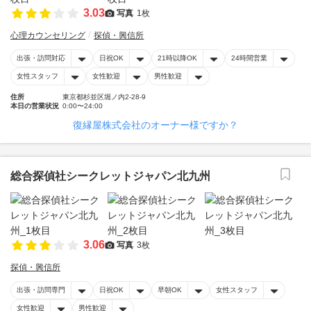
3.03
写真
1枚
心理カウンセリング
探偵・興信所
出張・訪問対応
日祝OK
21時以降OK
24時間営業
女性スタッフ
女性歓迎
男性歓迎
住所
東京都杉並区堀ノ内2-28-9
本日の営業状況
0:00〜24:00
復縁屋株式会社のオーナー様ですか？
総合探偵社シークレットジャパン北九州
3.06
写真
3枚
探偵・興信所
出張・訪問専門
日祝OK
早朝OK
女性スタッフ
女性歓迎
男性歓迎