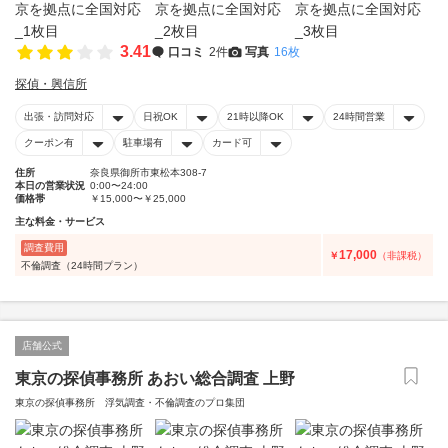
3.41
口コミ
2件
写真
16枚
探偵・興信所
出張・訪問対応
日祝OK
21時以降OK
24時間営業
クーポン有
駐車場有
カード可
住所
奈良県御所市東松本308-7
本日の営業状況
0:00〜24:00
価格帯
￥15,000〜￥25,000
主な料金・サービス
調査費用
17,000
￥
（非課税）
不倫調査（24時間プラン）
店舗公式
東京の探偵事務所 あおい総合調査 上野
東京の探偵事務所 浮気調査・不倫調査のプロ集団