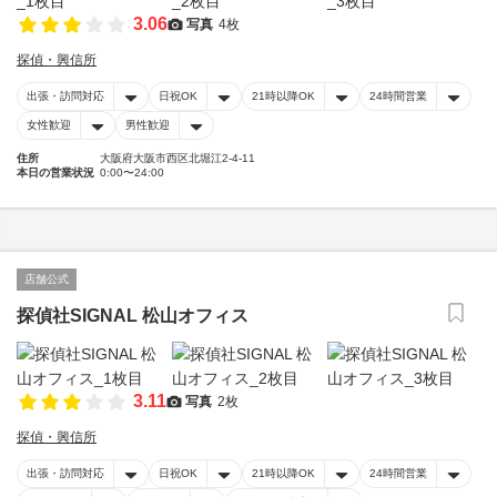
3.06
写真
4枚
探偵・興信所
出張・訪問対応
日祝OK
21時以降OK
24時間営業
女性歓迎
男性歓迎
住所
大阪府大阪市西区北堀江2-4-11
本日の営業状況
0:00〜24:00
店舗公式
探偵社SIGNAL 松山オフィス
3.11
写真
2枚
探偵・興信所
出張・訪問対応
日祝OK
21時以降OK
24時間営業