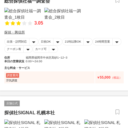
総合探偵社福一調査会
3.05
探偵・興信所
出張・訪問対応
日祝OK
21時以降OK
24時間営業
クーポン有
カード可
住所
福岡県福岡市中央区高砂1−12−3
本日の営業状況
0:00〜24:00
主な料金・サービス
調査費用
55,000
￥
（税込）
浮気調査
店舗公式
探偵社SIGNAL 札幌本社