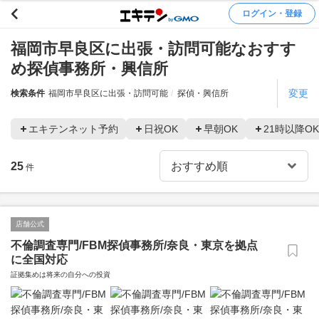
ログイン・登録
福岡市早良区に出張・訪問可能なおすす
め探偵事務所・興信所
変更
検索条件
福岡市早良区に出張・訪問可能
探偵・興信所
エキテンネット予約
日祝OK
早朝OK
21時以降OK
25
件
店舗公式
不倫調査専門/FBM探偵事務所/奈良・東京を拠点
に全国対応
証拠集めは将来の自分への投資