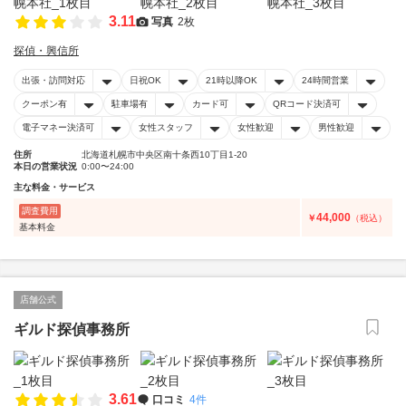
3.11
写真
2枚
探偵・興信所
出張・訪問対応
日祝OK
21時以降OK
24時間営業
クーポン有
駐車場有
カード可
QRコード決済可
電子マネー決済可
女性スタッフ
女性歓迎
男性歓迎
住所
北海道札幌市中央区南十条西10丁目1-20
本日の営業状況
0:00〜24:00
主な料金・サービス
調査費用
44,000
￥
（税込）
基本料金
店舗公式
ギルド探偵事務所
3.61
口コミ
4件