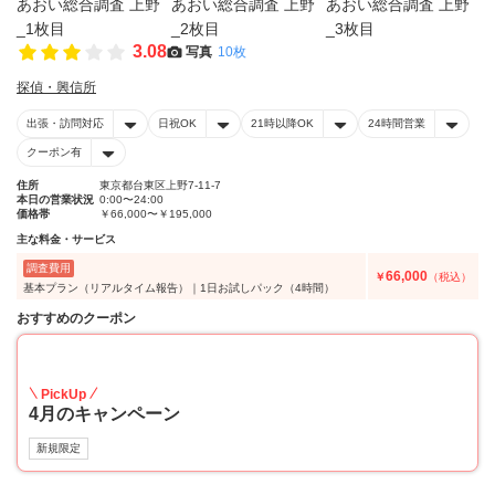
3.08
写真
10枚
探偵・興信所
出張・訪問対応
日祝OK
21時以降OK
24時間営業
クーポン有
住所
東京都台東区上野7-11-7
本日の営業状況
0:00〜24:00
価格帯
￥66,000〜￥195,000
主な料金・サービス
調査費用
66,000
￥
（税込）
基本プラン（リアルタイム報告）｜1日お試しパック（4時間）
おすすめのクーポン
20
PickUp
4月のキャンペーン
新規限定