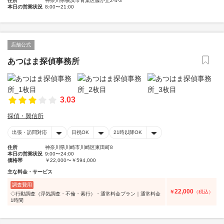
住所
神奈川県横浜市青葉区藤が丘2-4-3
本日の営業状況
8:00〜21:00
店舗公式
あつはま探偵事務所
3.03
探偵・興信所
出張・訪問対応
日祝OK
21時以降OK
住所
神奈川県川崎市川崎区東田町8
本日の営業状況
9:00〜24:00
価格帯
￥22,000〜￥594,000
主な料金・サービス
調査費用
22,000
￥
（税込）
◇行動調査（浮気調査・不倫・素行）・通常料金プラン｜通常料金
1時間