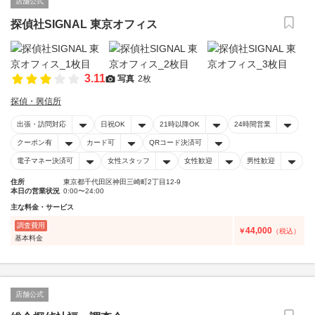
店舗公式
探偵社SIGNAL 東京オフィス
3.11
写真
2枚
探偵・興信所
出張・訪問対応
日祝OK
21時以降OK
24時間営業
クーポン有
カード可
QRコード決済可
電子マネー決済可
女性スタッフ
女性歓迎
男性歓迎
住所
東京都千代田区神田三崎町2丁目12-9
本日の営業状況
0:00〜24:00
主な料金・サービス
調査費用
44,000
￥
（税込）
基本料金
店舗公式