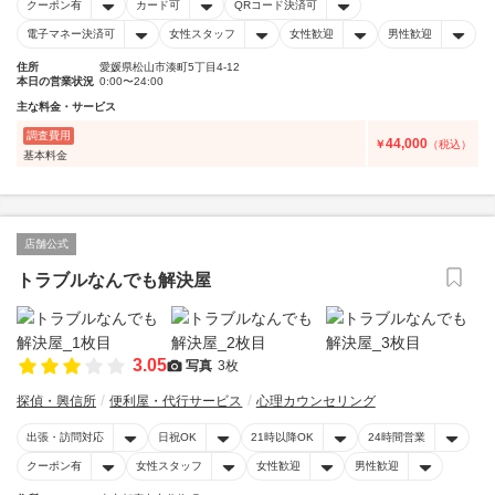
クーポン有
カード可
QRコード決済可
電子マネー決済可
女性スタッフ
女性歓迎
男性歓迎
住所
愛媛県松山市湊町5丁目4-12
本日の営業状況
0:00〜24:00
主な料金・サービス
調査費用
44,000
￥
（税込）
基本料金
店舗公式
トラブルなんでも解決屋
3.05
写真
3枚
探偵・興信所
便利屋・代行サービス
心理カウンセリング
出張・訪問対応
日祝OK
21時以降OK
24時間営業
クーポン有
女性スタッフ
女性歓迎
男性歓迎