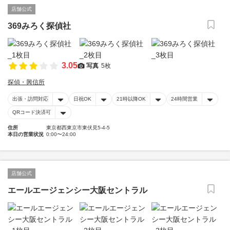
店舗公式
369みろく探偵社
3.05
写真
5枚
探偵・興信所
出張・訪問対応
日祝OK
21時以降OK
24時間営業
QRコード決済可
住所
東京都西東京市東伏見5-4-5
本日の営業状況
0:00〜24:00
店舗公式
エールエージェンシー大阪セントラル