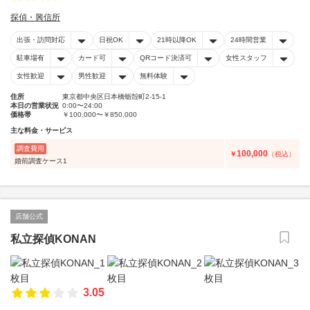
探偵・興信所
出張・訪問対応
日祝OK
21時以降OK
24時間営業
駐車場有
カード可
QRコード決済可
女性スタッフ
女性歓迎
男性歓迎
無料体験
住所
東京都中央区日本橋蛎殻町2-15-1
本日の営業状況
0:00〜24:00
価格帯
￥100,000〜￥850,000
主な料金・サービス
調査費用
100,000
￥
（税込）
婚前調査ケース1
店舗公式
私立探偵KONAN
3.05