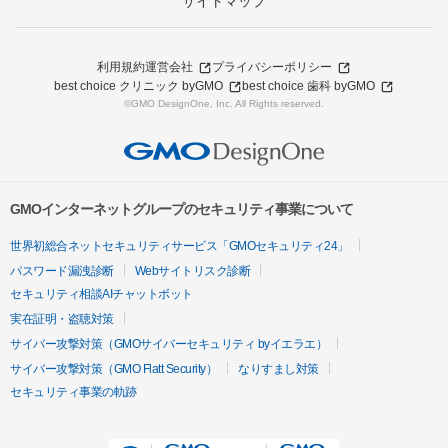
サイトマップ
利用規約
運営会社
プライバシーポリシー
best choice クリニック byGMO
best choice 歯科 byGMO
©GMO DesignOne, Inc. All Rights reserved.
GMOインターネットグループのセキュリティ事業について
世界初総合ネットセキュリティサービス「GMOセキュリティ24」
パスワード漏洩診断
Webサイトリスク診断
セキュリティ相談AIチャットボット
実在証明・盗聴対策
サイバー攻撃対策（GMOサイバーセキュリティ byイエラエ）
サイバー攻撃対策（GMO Flatt Security）
なりすまし対策
セキュリティ事業の軌跡