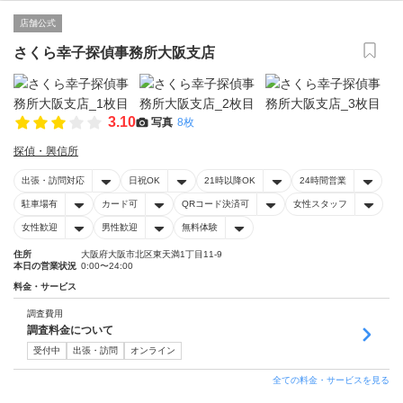
店舗公式
さくら幸子探偵事務所大阪支店
3.10
写真
8枚
探偵・興信所
出張・訪問対応
日祝OK
21時以降OK
24時間営業
駐車場有
カード可
QRコード決済可
女性スタッフ
女性歓迎
男性歓迎
無料体験
住所
大阪府大阪市北区東天満1丁目11-9
本日の営業状況
0:00〜24:00
料金・サービス
調査費用
調査料金について
受付中
出張・訪問
オンライン
全ての料金・サービスを見る