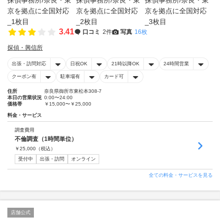
3.41
口コミ
2件
写真
16枚
探偵・興信所
出張・訪問対応
日祝OK
21時以降OK
24時間営業
クーポン有
駐車場有
カード可
住所
奈良県御所市東松本308-7
本日の営業状況
0:00〜24:00
価格帯
￥15,000〜￥25,000
料金・サービス
調査費用
不倫調査（1時間単位）
￥
25,000
（税込）
受付中
出張・訪問
オンライン
全ての料金・サービスを見る
店舗公式