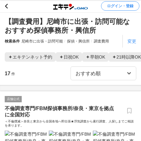
ログイン・登録
【調査費用】尼崎市に出張・訪問可能な
おすすめ探偵事務所・興信所
変更
検索条件
尼崎市に出張・訪問可能
探偵・興信所
調査費用
エキテンネット予約
日祝OK
早朝OK
21時以降OK
17
件
店舗公式
不倫調査専門/FBM探偵事務所/奈良・東京を拠点
に全国対応
＜不倫撲滅＞奈良と東京から全国各地へ即出張★浮気調査から素行調査、人探しまでご相談
を承ります。