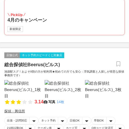
20
PickUp
4月のキャンペーン
新規限定
店舗公式
ネット予約スピードくじ対象店
総合探偵社Beerus(ビルス)
池袋駅スグ！およそ9割の方が初利用★初めての方でも安心：浮気調査と人探しが得意な探偵
事務所です♪
3.14
写真
14枚
探偵・興信所
出張・訪問対応
ネット予約
日祝OK
早朝OK
21時以降OK
クーポン有
カード可
QRコード決済可