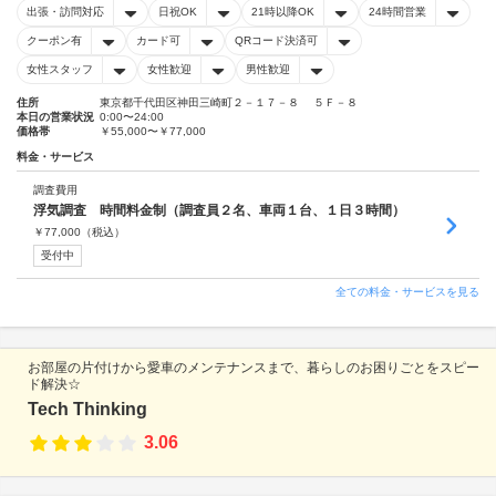
出張・訪問対応
日祝OK
21時以降OK
24時間営業
クーポン有
カード可
QRコード決済可
女性スタッフ
女性歓迎
男性歓迎
住所
東京都千代田区神田三崎町２－１７－８ ５Ｆ－８
本日の営業状況
0:00〜24:00
価格帯
￥55,000〜￥77,000
料金・サービス
調査費用
浮気調査 時間料金制（調査員２名、車両１台、１日３時間）
￥
77,000
（税込）
受付中
全ての料金・サービスを見る
お部屋の片付けから愛車のメンテナンスまで、暮らしのお困りごとをスピー
ド解決☆
Tech Thinking
3.06