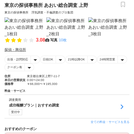
東京の探偵事務所 あおい総合調査 上野
東京の探偵事務所 浮気調査・不倫調査のプロ集団
3.08
写真
10枚
探偵・興信所
出張・訪問対応
日祝OK
21時以降OK
24時間営業
クーポン有
住所
東京都台東区上野7-11-7
本日の営業状況
0:00〜24:00
価格帯
￥66,000〜￥195,000
料金・サービス
調査費用
成功報酬プラン｜おすすめ調査
受付中
全ての料金・サービスを見る
おすすめのクーポン