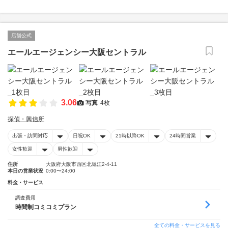
店舗公式
エールエージェンシー大阪セントラル
3.06
写真
4枚
探偵・興信所
出張・訪問対応
日祝OK
21時以降OK
24時間営業
女性歓迎
男性歓迎
住所
大阪府大阪市西区北堀江2-4-11
本日の営業状況
0:00〜24:00
料金・サービス
調査費用
時間制コミコミプラン
全ての料金・サービスを見る