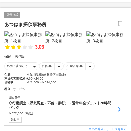
店舗公式
あつはま探偵事務所
3.03
探偵・興信所
出張・訪問対応
日祝OK
21時以降OK
住所
神奈川県川崎市川崎区東田町8
本日の営業状況
9:00〜24:00
価格帯
￥22,000〜￥594,000
料金・サービス
調査費用
◇行動調査（浮気調査・不倫・素行）・通常料金プラン｜20時間
パック
￥
352,000
（税込）
受付中
全ての料金・サービスを見る