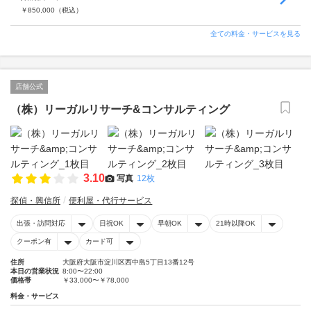
￥
850,000
（税込）
全ての料金・サービスを見る
店舗公式
（株）リーガルリサーチ&コンサルティング
3.10
写真
12枚
探偵・興信所
便利屋・代行サービス
出張・訪問対応
日祝OK
早朝OK
21時以降OK
クーポン有
カード可
住所
大阪府大阪市淀川区西中島5丁目13番12号
本日の営業状況
8:00〜22:00
価格帯
￥33,000〜￥78,000
料金・サービス