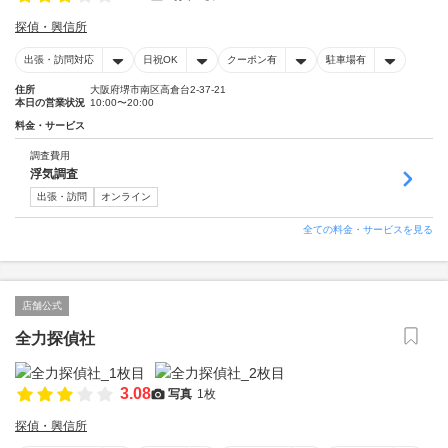
探偵・興信所
出張・訪問対応
日祝OK
クーポン有
駐車場有
住所
大阪府堺市南区高倉台2-37-21
本日の営業状況
10:00〜20:00
料金・サービス
調査費用
浮気調査
出張・訪問
オンライン
全ての料金・サービスを見る
店舗公式
全力探偵社
3.08
写真
1枚
探偵・興信所