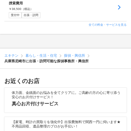
捜索費用
￥
38,500
（税込）
受付中
出張・訪問
全ての料金・サービスを見る
エキテン
暮らし・生活・住宅
探偵・興信所
兵庫県尼崎市に出張・訪問可能な探偵事務所・興信所
お近くのお店
体力面、金銭面のお悩みを全てクリアに。ご高齢の方の心に寄り添う
安心のお片付けサービス！
真心お片付けサービス
【家電、時計の買取りを強化中】出張費無料で関西一円に伺います★
不用品回収、遺品整理のプロがお手伝い！