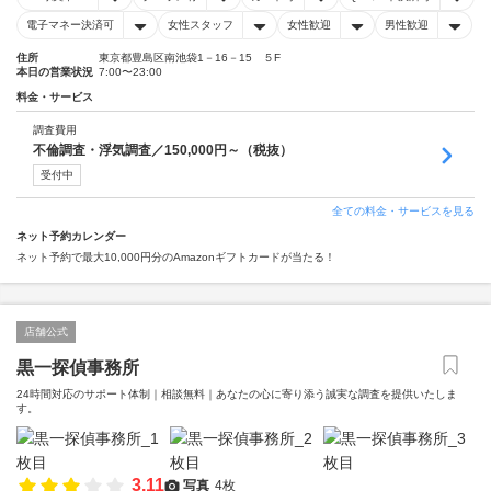
電子マネー決済可
女性スタッフ
女性歓迎
男性歓迎
住所
東京都豊島区南池袋1－16－15 ５F
本日の営業状況
7:00〜23:00
料金・サービス
調査費用
不倫調査・浮気調査／150,000円～（税抜）
受付中
全ての料金・サービスを見る
ネット予約カレンダー
ネット予約で最大10,000円分のAmazonギフトカードが当たる！
店舗公式
黒一探偵事務所
24時間対応のサポート体制｜相談無料｜あなたの心に寄り添う誠実な調査を提供いたしま
す。
3.11
写真
4枚