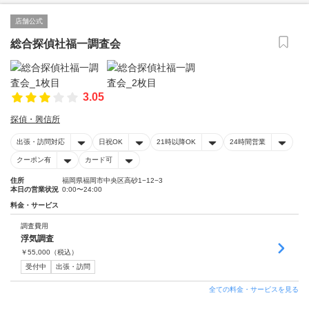
店舗公式
総合探偵社福一調査会
3.05
探偵・興信所
出張・訪問対応
日祝OK
21時以降OK
24時間営業
クーポン有
カード可
住所
福岡県福岡市中央区高砂1−12−3
本日の営業状況
0:00〜24:00
料金・サービス
調査費用
浮気調査
￥
55,000
（税込）
受付中
出張・訪問
全ての料金・サービスを見る