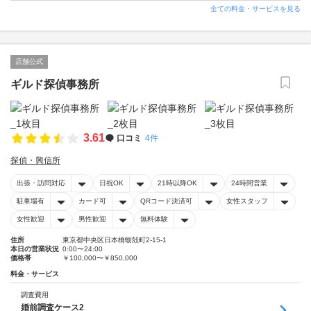
全ての料金・サービスを見る
店舗公式
ギルド探偵事務所
3.61
口コミ
4件
探偵・興信所
出張・訪問対応
日祝OK
21時以降OK
24時間営業
駐車場有
カード可
QRコード決済可
女性スタッフ
女性歓迎
男性歓迎
無料体験
住所
東京都中央区日本橋蛎殻町2-15-1
本日の営業状況
0:00〜24:00
価格帯
￥100,000〜￥850,000
料金・サービス
調査費用
婚前調査ケース2