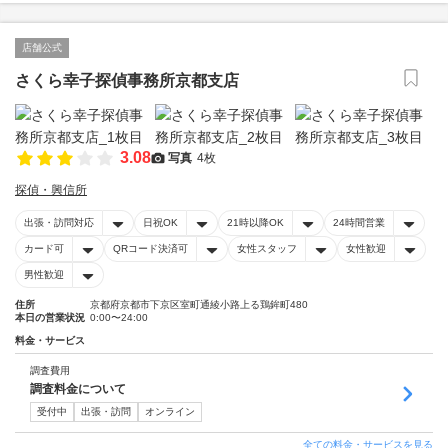
店舗公式
さくら幸子探偵事務所京都支店
3.08
写真
4枚
探偵・興信所
出張・訪問対応
日祝OK
21時以降OK
24時間営業
カード可
QRコード決済可
女性スタッフ
女性歓迎
男性歓迎
住所
京都府京都市下京区室町通綾小路上る鶏鉾町480
本日の営業状況
0:00〜24:00
料金・サービス
調査費用
調査料金について
受付中
出張・訪問
オンライン
全ての料金・サービスを見る