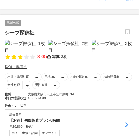
店舗公式
シープ探偵社
3.05
写真
3枚
探偵・興信所
出張・訪問対応
日祝OK
21時以降OK
24時間営業
女性歓迎
男性歓迎
住所
大阪府大阪市天王寺区味原町13-9
本日の営業状況
0:00〜24:00
料金・サービス
調査費用
【お得】初回調査プラン6時間
￥
29,800
（税込）
初回
出張・訪問
オンライン