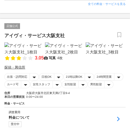
全ての料金・サービスを見る
店舗公式
アイヴィ・サービス大阪支社
3.05
写真
4枚
探偵・興信所
出張・訪問対応
日祝OK
21時以降OK
24時間営業
カード可
女性スタッフ
女性歓迎
男性歓迎
住所
大阪府大阪市北区東天満2丁目9-4
本日の営業状況
0:00〜24:00
料金・サービス
調査費用
料金について
受付中