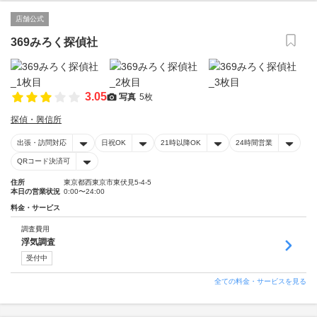
店舗公式
369みろく探偵社
3.05
写真
5枚
探偵・興信所
出張・訪問対応
日祝OK
21時以降OK
24時間営業
QRコード決済可
住所
東京都西東京市東伏見5-4-5
本日の営業状況
0:00〜24:00
料金・サービス
調査費用
浮気調査
受付中
全ての料金・サービスを見る