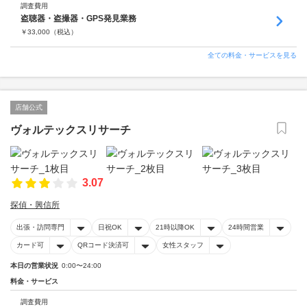
調査費用
盗聴器・盗撮器・GPS発見業務
￥
33,000
（税込）
全ての料金・サービスを見る
店舗公式
ヴォルテックスリサーチ
3.07
探偵・興信所
出張・訪問専門
日祝OK
21時以降OK
24時間営業
カード可
QRコード決済可
女性スタッフ
本日の営業状況
0:00〜24:00
料金・サービス
調査費用