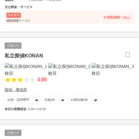
主な料金・サービス
調査費用
100,000
￥
（税込）
婚前調査ケース1
店舗公式
私立探偵KONAN
3.05
探偵・興信所
出張・訪問専門
日祝OK
21時以降OK
本日の営業状況
5:00〜23:30
店舗公式