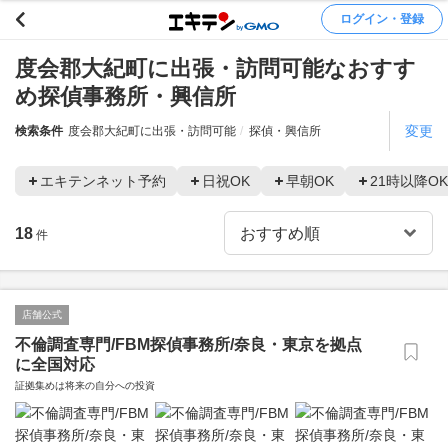
ログイン・登録
度会郡大紀町に出張・訪問可能なおすす
め探偵事務所・興信所
変更
検索条件
度会郡大紀町に出張・訪問可能
探偵・興信所
エキテンネット予約
日祝OK
早朝OK
21時以降OK
18
件
店舗公式
不倫調査専門/FBM探偵事務所/奈良・東京を拠点
に全国対応
証拠集めは将来の自分への投資