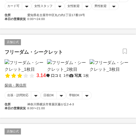
カード可
女性スタッフ
女性歓迎
男性歓迎
住所
愛知県名古屋市中区丸の内1丁目17番19号
本日の営業状況
0:00〜24:00
店舗公式
フリーダム・シークレット
3.14
口コミ
1件
写真
1枚
探偵・興信所
出張・訪問対応
日祝OK
早朝OK
住所
神奈川県横浜市青葉区藤が丘2-4-3
本日の営業状況
8:00〜21:00
店舗公式