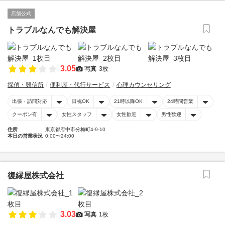
店舗公式
トラブルなんでも解決屋
3.05
写真
3枚
探偵・興信所
便利屋・代行サービス
心理カウンセリング
出張・訪問対応
日祝OK
21時以降OK
24時間営業
クーポン有
女性スタッフ
女性歓迎
男性歓迎
住所
東京都府中市分梅町4-9-10
本日の営業状況
0:00〜24:00
復縁屋株式会社
3.03
写真
1枚