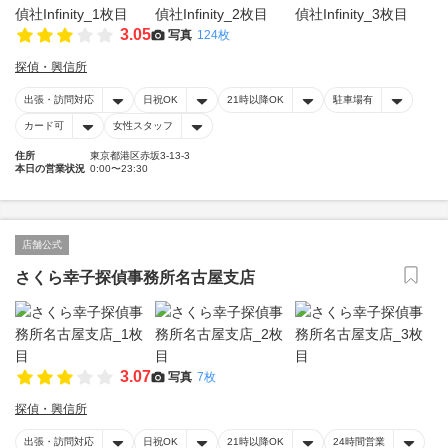
3.05
写真
124枚
探偵・興信所
出張・訪問対応
日祝OK
21時以降OK
駐車場有
カード可
女性スタッフ
住所
東京都港区赤坂3-13-3
本日の営業状況
0:00〜23:30
店舗公式
さくら幸子探偵事務所名古屋支店
3.07
写真
7枚
探偵・興信所
出張・訪問対応
日祝OK
21時以降OK
24時間営業