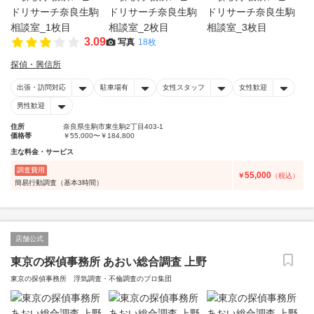
3.09
写真
18枚
探偵・興信所
出張・訪問対応
駐車場有
女性スタッフ
女性歓迎
男性歓迎
住所
奈良県生駒市東生駒2丁目403-1
価格帯
￥55,000〜￥184,800
主な料金・サービス
調査費用
55,000
￥
（税込）
簡易行動調査（基本3時間）
店舗公式
東京の探偵事務所 あおい総合調査 上野
東京の探偵事務所 浮気調査・不倫調査のプロ集団