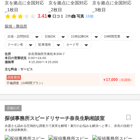
3.41
口コミ
2件
写真
16枚
探偵・興信所
出張・訪問対応
日祝OK
21時以降OK
24時間営業
クーポン有
駐車場有
カード可
住所
奈良県御所市東松本308-7
本日の営業状況
0:00〜24:00
価格帯
￥15,000〜￥25,000
主な料金・サービス
調査費用
17,000
￥
（非課税）
不倫調査（24時間プラン）
店舗公式
探偵事務所スピードリサーチ奈良生駒相談室
弁護士も認める圧倒的な調査力で真実を解明！素行のお悩みを解決へと導く、奈良の信頼で
きる探偵事務所。