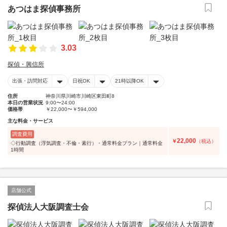
あつはま探偵事務所
3.03
探偵・興信所
出張・訪問対応
日祝OK
21時以降OK
住所
神奈川県川崎市川崎区東田町8
本日の営業状況
9:00〜24:00
価格帯
￥22,000〜￥594,000
主な料金・サービス
調査費用
22,000
￥
（税込）
◇行動調査（浮気調査・不倫・素行）・通常料金プラン｜通常料金
1時間
店舗公式
探偵法人大阪調査士会