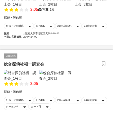
3.05
写真
2枚
探偵・興信所
出張・訪問対応
日祝OK
21時以降OK
24時間営業
住所
大阪府大阪市北区西天満4-10-23
本日の営業状況
0:00〜24:00
店舗公式
総合探偵社福一調査会
3.05
探偵・興信所
出張・訪問対応
日祝OK
21時以降OK
24時間営業
クーポン有
カード可