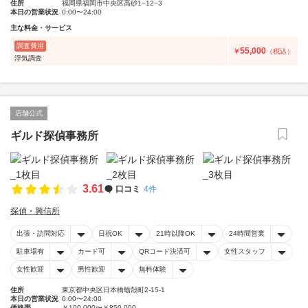
住所
福岡県福岡市中央区高砂1−12−3
本日の営業状況
0:00〜24:00
主な料金・サービス
調査費用
55,000
￥
（税込）
浮気調査
店舗公式
ギルド探偵事務所
3.61
口コミ
4件
探偵・興信所
出張・訪問対応
日祝OK
21時以降OK
24時間営業
駐車場有
カード可
QRコード決済可
女性スタッフ
女性歓迎
男性歓迎
無料体験
住所
東京都中央区日本橋蛎殻町2-15-1
本日の営業状況
0:00〜24:00
価格帯
￥100,000〜￥850,000