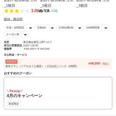
3.08
写真
10枚
探偵・興信所
出張・訪問対応
日祝OK
21時以降OK
24時間営業
クーポン有
住所
東京都台東区上野7-11-7
本日の営業状況
0:00〜24:00
価格帯
￥66,000〜￥195,000
主な料金・サービス
調査費用
66,000
￥
（税込）
基本プラン（リアルタイム報告）｜1日お試しパック（4時間）
おすすめのクーポン
20
PickUp
4月のキャンペーン
新規限定