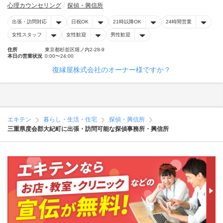
心理カウンセリング
探偵・興信所
出張・訪問対応
日祝OK
21時以降OK
24時間営業
女性スタッフ
女性歓迎
男性歓迎
住所
東京都杉並区堀ノ内2-28-9
本日の営業状況
0:00〜24:00
復縁屋株式会社のオーナー様ですか？
エキテン
暮らし・生活・住宅
探偵・興信所
三重県度会郡大紀町に出張・訪問可能な探偵事務所・興信所