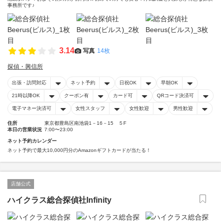
事務所です♪
3.14
写真
14枚
探偵・興信所
出張・訪問対応
ネット予約
日祝OK
早朝OK
21時以降OK
クーポン有
カード可
QRコード決済可
電子マネー決済可
女性スタッフ
女性歓迎
男性歓迎
住所
東京都豊島区南池袋1－16－15 ５F
本日の営業状況
7:00〜23:00
ネット予約カレンダー
ネット予約で最大10,000円分のAmazonギフトカードが当たる！
店舗公式
ハイクラス総合探偵社Infinity