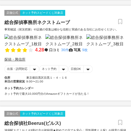
店舗公式
ネット予約スピードくじ対象店
総合探偵事務所ネクストムーブ
事実確認（状況把握）や証拠の収集は確かな信頼と実績のある当社にお任せください。
4.28
口コミ
36件
写真
9枚
探偵・興信所
出張・訪問対応
ネット予約
日祝OK
住所
東京都目黒区目黒１－４－１６
本日の営業状況
9:00〜21:00
ネット予約カレンダー
ネット予約で最大10,000円分のAmazonギフトカードが当たる！
店舗公式
ネット予約スピードくじ対象店
総合探偵社Beerus(ビルス)
池袋駅スグ！およそ9割の方が初利用★初めての方でも安心：浮気調査と人探しが得意な探偵