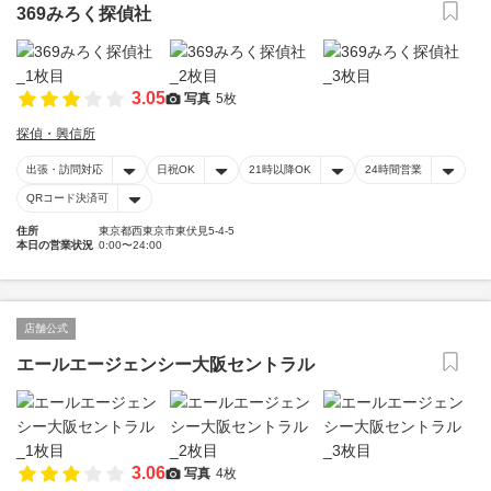
369みろく探偵社
3.05
写真
5枚
探偵・興信所
出張・訪問対応
日祝OK
21時以降OK
24時間営業
QRコード決済可
住所
東京都西東京市東伏見5-4-5
本日の営業状況
0:00〜24:00
店舗公式
エールエージェンシー大阪セントラル
3.06
写真
4枚