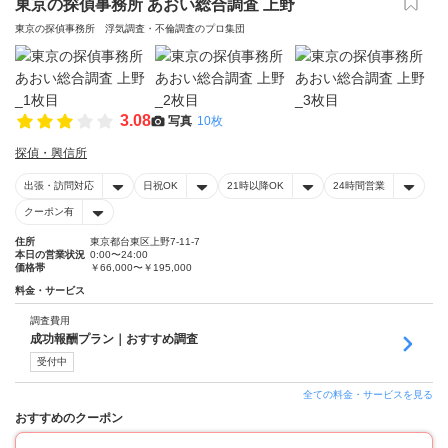
東京の探偵事務所 あおい総合調査 上野
東京の探偵事務所 浮気調査・不倫調査のプロ集団
3.08
写真
10枚
探偵・興信所
出張・訪問対応
日祝OK
21時以降OK
24時間営業
クーポン有
住所
東京都台東区上野7-11-7
本日の営業状況
0:00〜24:00
価格帯
￥66,000〜￥195,000
料金・サービス
調査費用
成功報酬プラン｜おすすめ調査
受付中
全ての料金・サービスを見る
おすすめのクーポン