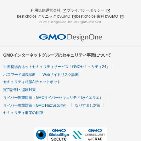
利用規約
運営会社
プライバシーポリシー
best choice クリニック byGMO
best choice 歯科 byGMO
©GMO DesignOne, Inc. All Rights reserved.
GMOインターネットグループのセキュリティ事業について
世界初総合ネットセキュリティサービス「GMOセキュリティ24」
パスワード漏洩診断
Webサイトリスク診断
セキュリティ相談AIチャットボット
実在証明・盗聴対策
サイバー攻撃対策（GMOサイバーセキュリティ byイエラエ）
サイバー攻撃対策（GMO Flatt Security）
なりすまし対策
セキュリティ事業の軌跡