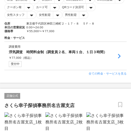
クーポン有
カード可
QRコード決済可
女性スタッフ
女性歓迎
男性歓迎
住所
東京都千代田区神田三崎町２－１７－８ ５Ｆ－８
本日の営業状況
0:00〜24:00
価格帯
￥55,000〜￥77,000
料金・サービス
調査費用
浮気調査 時間料金制（調査員２名、車両１台、１日３時間）
￥
77,000
（税込）
受付中
全ての料金・サービスを見る
店舗公式
さくら幸子探偵事務所名古屋支店