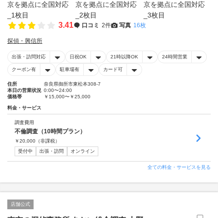
3.41
口コミ
2件
写真
16枚
探偵・興信所
出張・訪問対応
日祝OK
21時以降OK
24時間営業
クーポン有
駐車場有
カード可
住所
奈良県御所市東松本308-7
本日の営業状況
0:00〜24:00
価格帯
￥15,000〜￥25,000
料金・サービス
調査費用
不倫調査（10時間プラン）
￥
20,000
（非課税）
受付中
出張・訪問
オンライン
全ての料金・サービスを見る
店舗公式