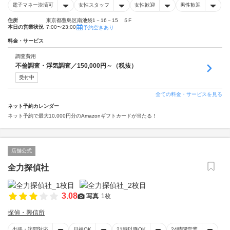
電子マネー決済可
女性スタッフ
女性歓迎
男性歓迎
住所
東京都豊島区南池袋1－16－15 ５F
本日の営業状況
7:00〜23:00
予約空きあり
料金・サービス
調査費用
不倫調査・浮気調査／150,000円～（税抜）
受付中
全ての料金・サービスを見る
ネット予約カレンダー
ネット予約で最大10,000円分のAmazonギフトカードが当たる！
店舗公式
全力探偵社
3.08
写真
1枚
探偵・興信所
出張・訪問対応
日祝OK
21時以降OK
24時間営業