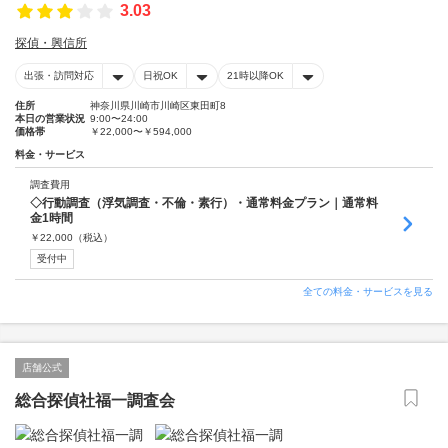
3.03
探偵・興信所
出張・訪問対応
日祝OK
21時以降OK
住所
神奈川県川崎市川崎区東田町8
本日の営業状況
9:00〜24:00
価格帯
￥22,000〜￥594,000
料金・サービス
調査費用
◇行動調査（浮気調査・不倫・素行）・通常料金プラン｜通常料
金1時間
￥
22,000
（税込）
受付中
全ての料金・サービスを見る
店舗公式
総合探偵社福一調査会