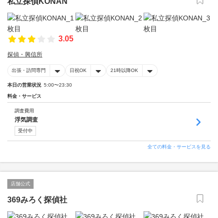
私立探偵KONAN
3.05
探偵・興信所
出張・訪問専門
日祝OK
21時以降OK
本日の営業状況
5:00〜23:30
料金・サービス
調査費用
浮気調査
受付中
全ての料金・サービスを見る
店舗公式
369みろく探偵社