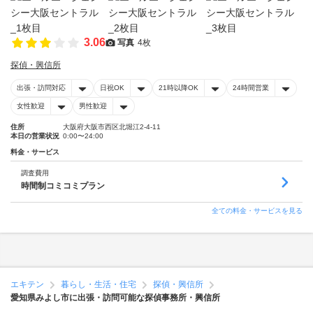
3.06
写真
4枚
探偵・興信所
出張・訪問対応
日祝OK
21時以降OK
24時間営業
女性歓迎
男性歓迎
住所
大阪府大阪市西区北堀江2-4-11
本日の営業状況
0:00〜24:00
料金・サービス
調査費用
時間制コミコミプラン
全ての料金・サービスを見る
エキテン
暮らし・生活・住宅
探偵・興信所
愛知県みよし市に出張・訪問可能な探偵事務所・興信所