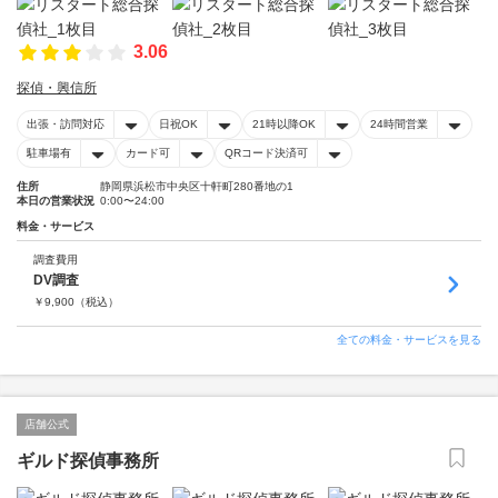
3.06
探偵・興信所
出張・訪問対応
日祝OK
21時以降OK
24時間営業
駐車場有
カード可
QRコード決済可
住所
静岡県浜松市中央区十軒町280番地の1
本日の営業状況
0:00〜24:00
料金・サービス
調査費用
DV調査
￥
9,900
（税込）
全ての料金・サービスを見る
店舗公式
ギルド探偵事務所