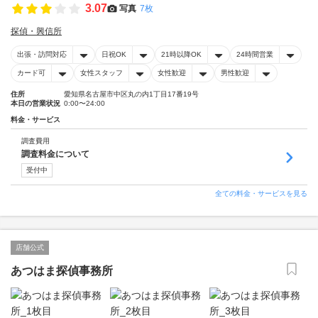
3.07
写真
7枚
探偵・興信所
出張・訪問対応
日祝OK
21時以降OK
24時間営業
カード可
女性スタッフ
女性歓迎
男性歓迎
住所
愛知県名古屋市中区丸の内1丁目17番19号
本日の営業状況
0:00〜24:00
料金・サービス
調査費用
調査料金について
受付中
全ての料金・サービスを見る
店舗公式
あつはま探偵事務所