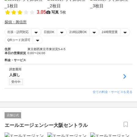
3.05
写真
5枚
探偵・興信所
出張・訪問対応
日祝OK
21時以降OK
24時間営業
QRコード決済可
住所
東京都西東京市東伏見5-4-5
本日の営業状況
0:00〜24:00
料金・サービス
調査費用
人探し
受付中
全ての料金・サービスを見る
店舗公式
エールエージェンシー大阪セントラル