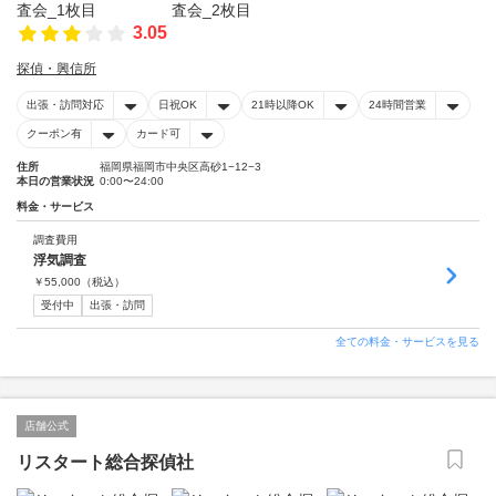
3.05
探偵・興信所
出張・訪問対応
日祝OK
21時以降OK
24時間営業
クーポン有
カード可
住所
福岡県福岡市中央区高砂1−12−3
本日の営業状況
0:00〜24:00
料金・サービス
調査費用
浮気調査
￥
55,000
（税込）
受付中
出張・訪問
全ての料金・サービスを見る
店舗公式
リスタート総合探偵社