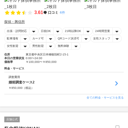
3.61
口コミ
4件
探偵・興信所
出張・訪問対応
日祝OK
21時以降OK
24時間営業
駐車場有
カード可
QRコード決済可
女性スタッフ
女性歓迎
男性歓迎
無料体験
住所
東京都中央区日本橋蛎殻町2-15-1
本日の営業状況
0:00〜24:00
価格帯
￥100,000〜￥850,000
料金・サービス
調査費用
婚前調査ケース2
￥
850,000
（税込）
全ての料金・サービスを見る
店舗公式