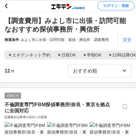
ログイン・登録
【調査費用】みよし市に出張・訪問可能
なおすすめ探偵事務所・興信所
変更
検索条件
みよし市に出張・訪問可能
探偵・興信所
調査費用
エキテンネット予約
日祝OK
早朝OK
21時以降OK
12
件
店舗公式
不倫調査専門/FBM探偵事務所/奈良・東京を拠点
に全国対応
証拠集めは将来の自分への投資