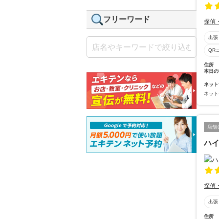
フリーワード
探偵
出張
QR
住所
本日の
ネット
ネット
店舗
ハイ
探偵
出張
住所