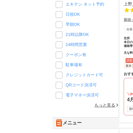
エキテン ネット予約
日祝OK
探偵
早朝OK
出張
21時以降OK
住所
本日の
24時間営業
価格帯
主な料
クーポン有
調査
駐車場有
基本
おす
クレジットカード可
QRコード決済可
P
電子マネー決済可
4
もっと見る
新
メニュー