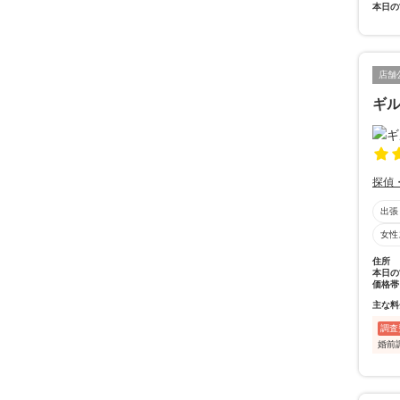
本日の
店舗
ギ
探偵
出張
女性
住所
本日の
価格帯
主な料
調査
婚前