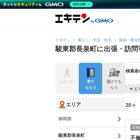
無料診断
エキテン
暮らし・生活・住宅
探偵・興信
駿東郡長泉町に出張・訪問
検索条
お店に行
来て
届けても
く
もらう
らう
エ
エリア
20
件
静岡県
店舗
駿東郡長泉町
不倫