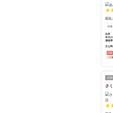
探偵
出張
住所
本日の
価格帯
主な料
調査
◇行
店舗
さ