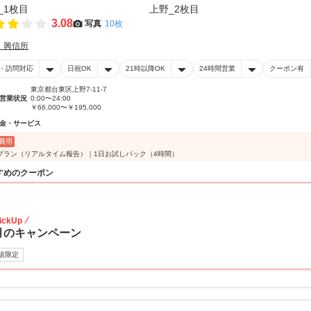
3.08
写真
10枚
・興信所
・訪問対応
日祝OK
21時以降OK
24時間営業
クーポン有
東京都台東区上野7-11-7
営業状況
0:00〜24:00
￥66,000〜￥195,000
金・サービス
費用
プラン（リアルタイム報告）｜1日お試しパック（4時間）
すめのクーポン
20
ickUp
月のキャンペーン
規限定