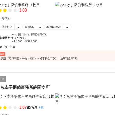
3.03
・興信所
・訪問対応
日祝OK
21時以降OK
神奈川県川崎市川崎区東田町8
営業状況
9:00〜24:00
￥22,000〜￥594,000
金・サービス
費用
動調査（浮気調査・不倫・素行）・通常料金プラン｜通常料金1時間
公式
くら幸子探偵事務所静岡支店
3.07
写真
9枚