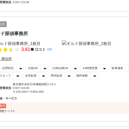
営業状況
0:00〜23:30
公式
ルド探偵事務所
3.61
口コミ
4件
・興信所
・訪問対応
日祝OK
21時以降OK
24時間営業
駐車場有
スタッフ
女性歓迎
男性歓迎
無料体験
東京都中央区日本橋蛎殻町2-15-1
営業状況
0:00〜24:00
￥100,000〜￥850,000
金・サービス
費用
調査ケース1