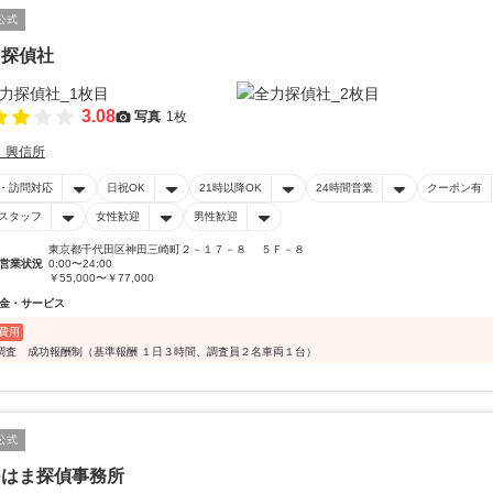
公式
力探偵社
3.08
写真
1枚
・興信所
・訪問対応
日祝OK
21時以降OK
24時間営業
クーポン有
スタッフ
女性歓迎
男性歓迎
東京都千代田区神田三崎町２－１７－８ ５Ｆ－８
営業状況
0:00〜24:00
￥55,000〜￥77,000
金・サービス
費用
調査 成功報酬制（基準報酬 １日３時間、調査員２名車両１台）
公式
つはま探偵事務所