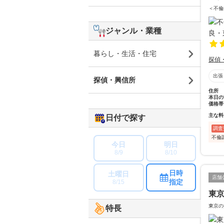
＜不倫
ジャンル・業種
暮らし・生活・住宅
探偵
出張
探偵・興信所
住所
本日の
価格帯
主な料
日付で探す
調査
不倫
今日
明日
8/9
8/10
日時
土曜日
店舗
指定
8/15
東京
東京の
特長