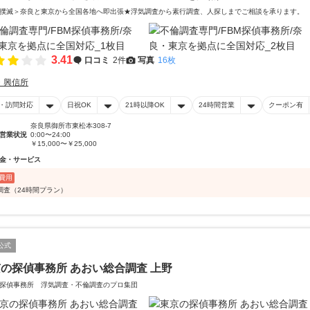
撲滅＞奈良と東京から全国各地へ即出張★浮気調査から素行調査、人探しまでご相談を承ります。
3.41
口コミ
2件
写真
16枚
・興信所
・訪問対応
日祝OK
21時以降OK
24時間営業
クーポン有
奈良県御所市東松本308-7
営業状況
0:00〜24:00
￥15,000〜￥25,000
金・サービス
費用
調査（24時間プラン）
公式
の探偵事務所 あおい総合調査 上野
探偵事務所 浮気調査・不倫調査のプロ集団