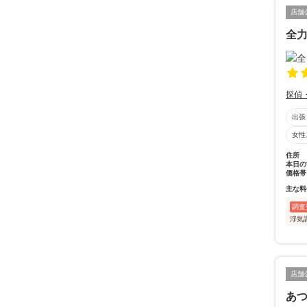
店舗
全
探偵
出張
女性
住所
本日の
価格帯
主な料
調査
浮気
店舗
あ