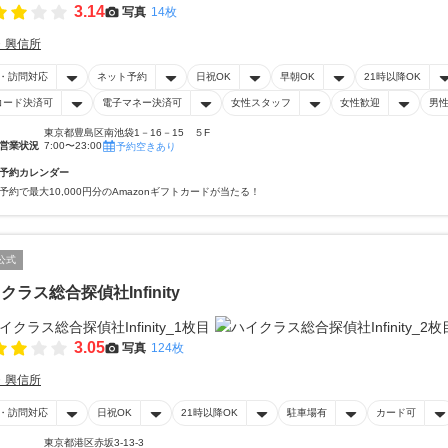
3.14
写真
14枚
・興信所
・訪問対応
ネット予約
日祝OK
早朝OK
21時以降OK
コード決済可
電子マネー決済可
女性スタッフ
女性歓迎
男
東京都豊島区南池袋1－16－15 ５F
営業状況
7:00〜23:00
予約空きあり
予約カレンダー
予約で最大10,000円分のAmazonギフトカードが当たる！
公式
クラス総合探偵社Infinity
3.05
写真
124枚
・興信所
・訪問対応
日祝OK
21時以降OK
駐車場有
カード可
東京都港区赤坂3-13-3