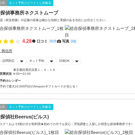
公式
ネット予約スピードくじ対象店
合探偵事務所ネクストムーブ
認（状況把握）や証拠の収集は確かな信頼と実績のある当社にお任せください。
4.28
口コミ
36件
写真
9枚
・興信所
・訪問対応
ネット予約
日祝OK
東京都目黒区目黒１－４－１６
営業状況
9:00〜21:00
予約カレンダー
予約で最大10,000円分のAmazonギフトカードが当たる！
公式
ネット予約スピードくじ対象店
探偵社Beerus(ビルス)
スグ！およそ9割の方が初利用★初めての方でも安心：浮気調査と人探しが得意な探偵事務所です♪