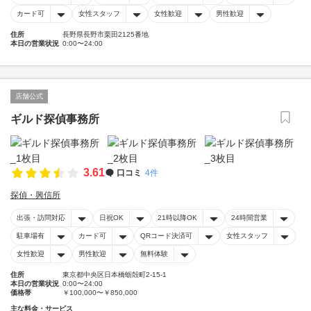
カード可
女性スタッフ
女性歓迎
男性歓迎
住所
長野県長野市栗田2125番地
本日の営業状況
0:00〜24:00
店舗公式
ギルド探偵事務所
3.61
口コミ
4件
探偵・興信所
出張・訪問対応
日祝OK
21時以降OK
24時間営業
駐車場有
カード可
QRコード決済可
女性スタッフ
女性歓迎
男性歓迎
無料体験
住所
東京都中央区日本橋蛎殻町2-15-1
本日の営業状況
0:00〜24:00
価格帯
￥100,000〜￥850,000
主な料金・サービス