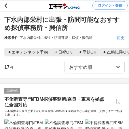
ログイン・登録
下水内郡栄村に出張・訪問可能なおすす
め探偵事務所・興信所
変更
検索条件
下水内郡栄村に出張・訪問可能
探偵・興信所
エキテンネット予約
日祝OK
早朝OK
21時以降OK
17
件
店舗公式
不倫調査専門/FBM探偵事務所/奈良・東京を拠点
に全国対応
＜不倫撲滅＞奈良と東京から全国各地へ即出張★浮気調査から素行調査、人探しまでご相談
を承ります。