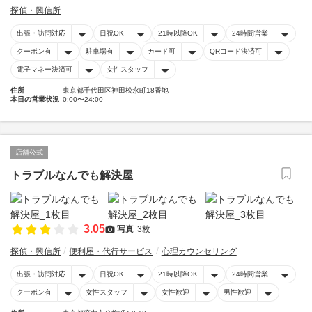
探偵・興信所
出張・訪問対応
日祝OK
21時以降OK
24時間営業
クーポン有
駐車場有
カード可
QRコード決済可
電子マネー決済可
女性スタッフ
住所
東京都千代田区神田松永町18番地
本日の営業状況
0:00〜24:00
店舗公式
トラブルなんでも解決屋
3.05
写真
3枚
探偵・興信所
便利屋・代行サービス
心理カウンセリング
出張・訪問対応
日祝OK
21時以降OK
24時間営業
クーポン有
女性スタッフ
女性歓迎
男性歓迎