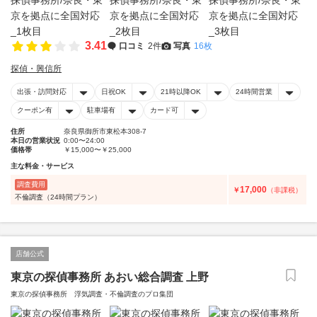
3.41
口コミ
2件
写真
16枚
探偵・興信所
出張・訪問対応
日祝OK
21時以降OK
24時間営業
クーポン有
駐車場有
カード可
住所
奈良県御所市東松本308-7
本日の営業状況
0:00〜24:00
価格帯
￥15,000〜￥25,000
主な料金・サービス
調査費用
17,000
￥
（非課税）
不倫調査（24時間プラン）
店舗公式
東京の探偵事務所 あおい総合調査 上野
東京の探偵事務所 浮気調査・不倫調査のプロ集団