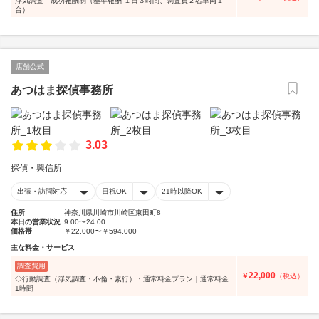
浮気調査 成功報酬制（基準報酬 １日３時間、調査員２名車両１
台）
店舗公式
あつはま探偵事務所
3.03
探偵・興信所
出張・訪問対応
日祝OK
21時以降OK
住所
神奈川県川崎市川崎区東田町8
本日の営業状況
9:00〜24:00
価格帯
￥22,000〜￥594,000
主な料金・サービス
調査費用
22,000
￥
（税込）
◇行動調査（浮気調査・不倫・素行）・通常料金プラン｜通常料金
1時間