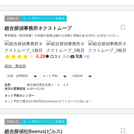
店舗公式
ネット予約スピードくじ対象店
総合探偵事務所ネクストムーブ
事実確認（状況把握）や証拠の収集は確かな信頼と実績のある当社にお任せください。
4.28
口コミ
36件
写真
9枚
探偵・興信所
出張・訪問対応
ネット予約
日祝OK
住所
東京都目黒区目黒１－４－１６
本日の営業状況
9:00〜21:00
ネット予約カレンダー
ネット予約で最大10,000円分のAmazonギフトカードが当たる！
店舗公式
ネット予約スピードくじ対象店
総合探偵社Beerus(ビルス)