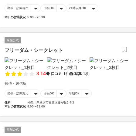
出張・訪問専門
日祝OK
21時以降OK
本日の営業状況
5:00〜23:30
店舗公式
フリーダム・シークレット
3.14
口コミ
1件
写真
1枚
探偵・興信所
出張・訪問対応
日祝OK
早朝OK
住所
神奈川県横浜市青葉区藤が丘2-4-3
本日の営業状況
8:00〜21:00
店舗公式