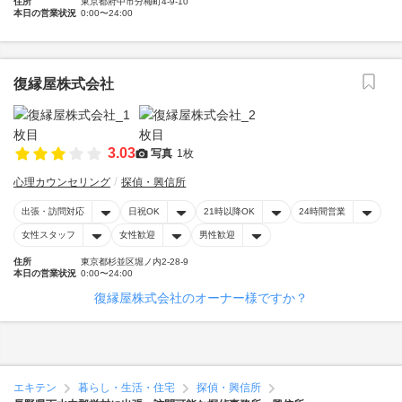
住所
東京都府中市分梅町4-9-10
本日の営業状況
0:00〜24:00
復縁屋株式会社
3.03
写真
1枚
心理カウンセリング
探偵・興信所
出張・訪問対応
日祝OK
21時以降OK
24時間営業
女性スタッフ
女性歓迎
男性歓迎
住所
東京都杉並区堀ノ内2-28-9
本日の営業状況
0:00〜24:00
復縁屋株式会社のオーナー様ですか？
エキテン
暮らし・生活・住宅
探偵・興信所