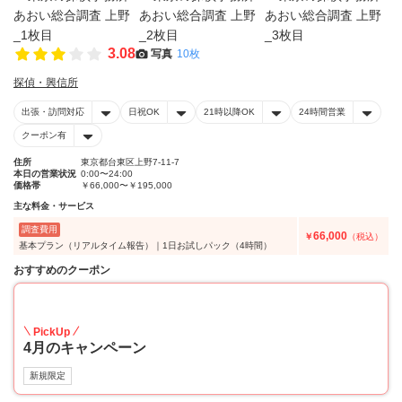
3.08
写真
10枚
探偵・興信所
出張・訪問対応
日祝OK
21時以降OK
24時間営業
クーポン有
住所
東京都台東区上野7-11-7
本日の営業状況
0:00〜24:00
価格帯
￥66,000〜￥195,000
主な料金・サービス
調査費用
66,000
￥
（税込）
基本プラン（リアルタイム報告）｜1日お試しパック（4時間）
おすすめのクーポン
20
PickUp
4月のキャンペーン
新規限定