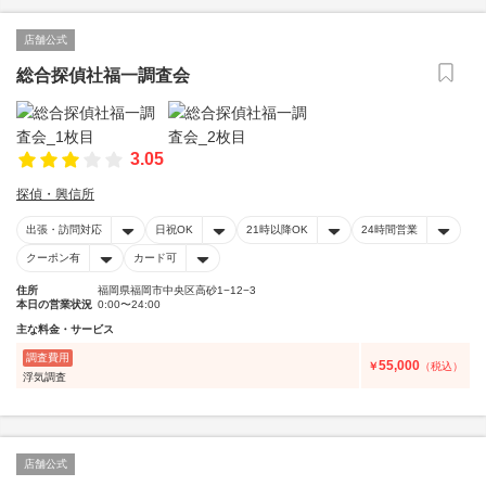
店舗公式
総合探偵社福一調査会
3.05
探偵・興信所
出張・訪問対応
日祝OK
21時以降OK
24時間営業
クーポン有
カード可
住所
福岡県福岡市中央区高砂1−12−3
本日の営業状況
0:00〜24:00
主な料金・サービス
調査費用
55,000
￥
（税込）
浮気調査
店舗公式