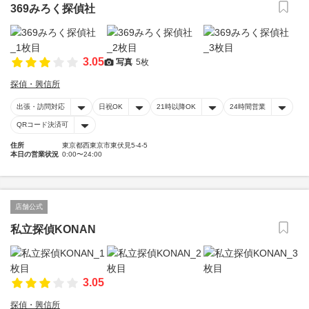
369みろく探偵社
3.05
写真
5枚
探偵・興信所
出張・訪問対応
日祝OK
21時以降OK
24時間営業
QRコード決済可
住所
東京都西東京市東伏見5-4-5
本日の営業状況
0:00〜24:00
店舗公式
私立探偵KONAN
3.05
探偵・興信所