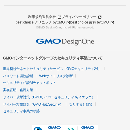
利用規約
運営会社
プライバシーポリシー
best choice クリニック byGMO
best choice 歯科 byGMO
©GMO DesignOne, Inc. All Rights reserved.
GMOインターネットグループのセキュリティ事業について
世界初総合ネットセキュリティサービス「GMOセキュリティ24」
パスワード漏洩診断
Webサイトリスク診断
セキュリティ相談AIチャットボット
実在証明・盗聴対策
サイバー攻撃対策（GMOサイバーセキュリティ byイエラエ）
サイバー攻撃対策（GMO Flatt Security）
なりすまし対策
セキュリティ事業の軌跡