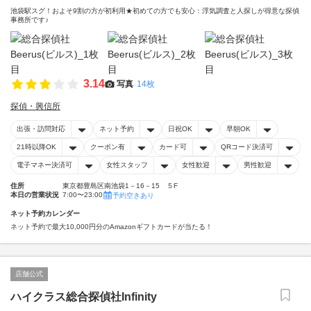
池袋駅スグ！およそ9割の方が初利用★初めての方でも安心：浮気調査と人探しが得意な探偵
事務所です♪
3.14
写真
14枚
探偵・興信所
出張・訪問対応
ネット予約
日祝OK
早朝OK
21時以降OK
クーポン有
カード可
QRコード決済可
電子マネー決済可
女性スタッフ
女性歓迎
男性歓迎
住所
東京都豊島区南池袋1－16－15 ５F
本日の営業状況
7:00〜23:00
予約空きあり
ネット予約カレンダー
ネット予約で最大10,000円分のAmazonギフトカードが当たる！
店舗公式
ハイクラス総合探偵社Infinity