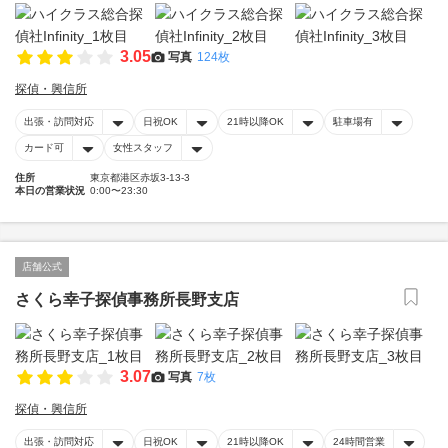
3.05
写真
124枚
探偵・興信所
出張・訪問対応
日祝OK
21時以降OK
駐車場有
カード可
女性スタッフ
住所
東京都港区赤坂3-13-3
本日の営業状況
0:00〜23:30
店舗公式
さくら幸子探偵事務所長野支店
3.07
写真
7枚
探偵・興信所
出張・訪問対応
日祝OK
21時以降OK
24時間営業