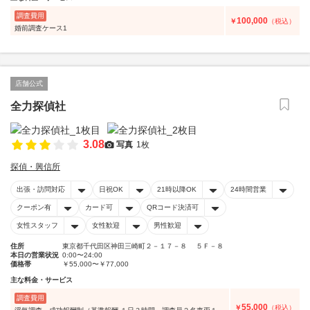
調査費用
100,000
￥
（税込）
婚前調査ケース1
店舗公式
全力探偵社
3.08
写真
1枚
探偵・興信所
出張・訪問対応
日祝OK
21時以降OK
24時間営業
クーポン有
カード可
QRコード決済可
女性スタッフ
女性歓迎
男性歓迎
住所
東京都千代田区神田三崎町２－１７－８ ５Ｆ－８
本日の営業状況
0:00〜24:00
価格帯
￥55,000〜￥77,000
主な料金・サービス
調査費用
55,000
￥
（税込）