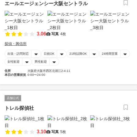
エールエージェンシー大阪セントラル
3.06
写真
4枚
探偵・興信所
出張・訪問対応
日祝OK
21時以降OK
24時間営業
女性歓迎
男性歓迎
住所
大阪府大阪市西区北堀江2-4-11
本日の営業状況
0:00〜24:00
店舗公式
トレル探偵社
3.10
写真
5枚