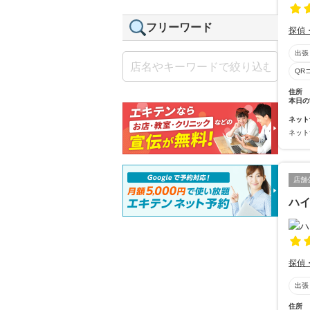
フリーワード
探偵
出張
QR
住所
本日の
ネット
ネット
店舗
ハイ
探偵
出張
住所