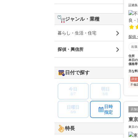
証拠集
ジャンル・業種
暮らし・生活・住宅
探偵
出張
探偵・興信所
住所
本日の
価格帯
主な料
日付で探す
調査
不倫
今日
明日
8/7
8/8
日時
日曜日
店舗
指定
8/9
東京
東京の
特長