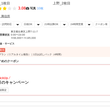
3.08
写真
10枚
・興信所
・訪問対応
日祝OK
21時以降OK
24時間営業
クーポン有
東京都台東区上野7-11-7
営業状況
0:00〜24:00
￥66,000〜￥195,000
金・サービス
費用
プラン（リアルタイム報告）｜1日お試しパック（4時間）
すめのクーポン
20
ickUp
月のキャンペーン
規限定