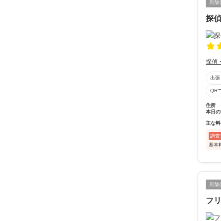
店舗
探偵
探偵
出張
QR
住所
本日の
主な料
調査
基本
店舗
フ