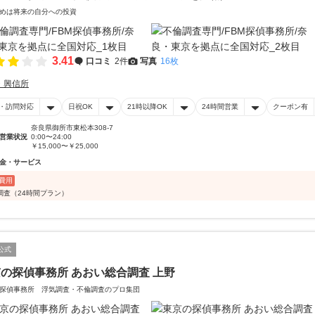
めは将来の自分への投資
3.41
口コミ
2件
写真
16枚
・興信所
・訪問対応
日祝OK
21時以降OK
24時間営業
クーポン有
奈良県御所市東松本308-7
営業状況
0:00〜24:00
￥15,000〜￥25,000
金・サービス
費用
調査（24時間プラン）
公式
の探偵事務所 あおい総合調査 上野
探偵事務所 浮気調査・不倫調査のプロ集団