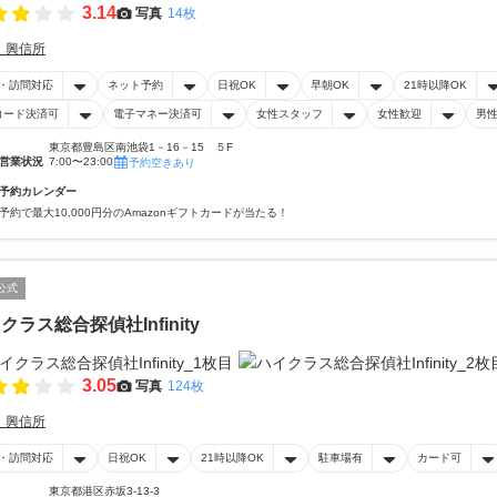
3.14
写真
14枚
・興信所
・訪問対応
ネット予約
日祝OK
早朝OK
21時以降OK
コード決済可
電子マネー決済可
女性スタッフ
女性歓迎
男
東京都豊島区南池袋1－16－15 ５F
営業状況
7:00〜23:00
予約空きあり
予約カレンダー
予約で最大10,000円分のAmazonギフトカードが当たる！
公式
クラス総合探偵社Infinity
3.05
写真
124枚
・興信所
・訪問対応
日祝OK
21時以降OK
駐車場有
カード可
東京都港区赤坂3-13-3