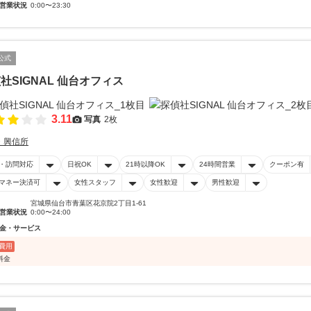
営業状況
0:00〜23:30
公式
社SIGNAL 仙台オフィス
3.11
写真
2枚
・興信所
・訪問対応
日祝OK
21時以降OK
24時間営業
クーポン有
マネー決済可
女性スタッフ
女性歓迎
男性歓迎
宮城県仙台市青葉区花京院2丁目1-61
営業状況
0:00〜24:00
金・サービス
費用
料金