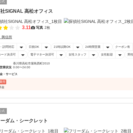
公式
社SIGNAL 高松オフィス
3.11
写真
2枚
・興信所
・訪問対応
日祝OK
21時以降OK
24時間営業
クーポン有
コード決済可
電子マネー決済可
女性スタッフ
女性歓迎
男
香川県高松市屋島西町2010
営業状況
0:00〜24:00
金・サービス
費用
料金
公式
リーダム・シークレット