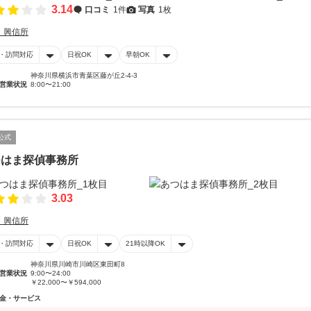
3.14
口コミ
1件
写真
1枚
・興信所
・訪問対応
日祝OK
早朝OK
神奈川県横浜市青葉区藤が丘2-4-3
営業状況
8:00〜21:00
公式
つはま探偵事務所
3.03
・興信所
・訪問対応
日祝OK
21時以降OK
神奈川県川崎市川崎区東田町8
営業状況
9:00〜24:00
￥22,000〜￥594,000
金・サービス