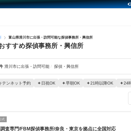
所
富山県滑川市に出張・訪問可能な探偵事務所・興信所
おすすめ探偵事務所・興信所
件
滑川市に出張・訪問可能
探偵・興信所
キテンネット予約
日祝OK
早朝OK
21時以降OK
24
公式
調査専門/FBM探偵事務所/奈良・東京を拠点に全国対応