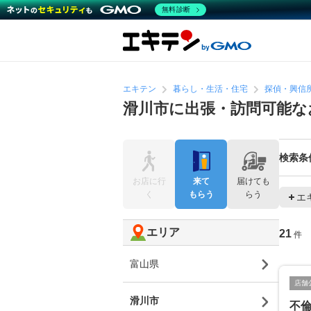
無料診断
エキテン
暮らし・生活・住宅
探偵・興信
滑川市に出張・訪問可能な
検索条
お店に行
来て
届けても
く
もらう
らう
エ
エリア
21
件
富山県
店舗
滑川市
不倫