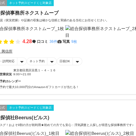
公式
ネット予約スピードくじ対象店
合探偵事務所ネクストムーブ
認（状況把握）や証拠の収集は確かな信頼と実績のある当社にお任せください。
4.28
口コミ
36件
写真
9枚
・興信所
・訪問対応
ネット予約
日祝OK
東京都目黒区目黒１－４－１６
営業状況
9:00〜21:00
予約カレンダー
予約で最大10,000円分のAmazonギフトカードが当たる！
公式
ネット予約スピードくじ対象店
探偵社Beerus(ビルス)
スグ！およそ9割の方が初利用★初めての方でも安心：浮気調査と人探しが得意な探偵事務所です♪