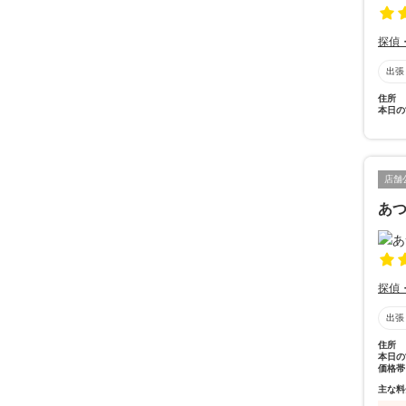
探偵
出張
住所
本日の
店舗
あ
探偵
出張
住所
本日の
価格帯
主な料