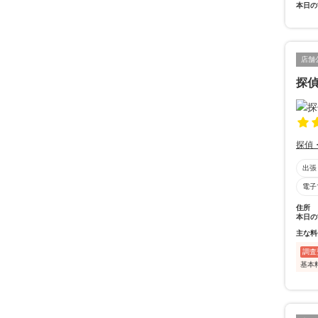
本日の
店舗
探偵
探偵
出張
電子
住所
本日の
主な料
調査
基本