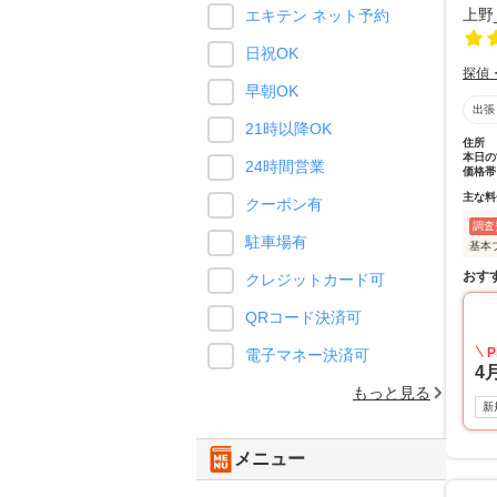
エキテン ネット予約
日祝OK
探偵
早朝OK
出張
21時以降OK
住所
本日の
24時間営業
価格帯
主な料
クーポン有
調査
駐車場有
基本
おす
クレジットカード可
QRコード決済可
P
電子マネー決済可
4
もっと見る
新
メニュー