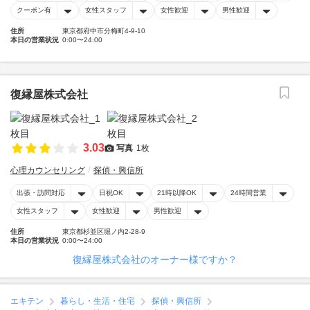
クーポン有
女性スタッフ
女性歓迎
男性歓迎
住所
東京都府中市分梅町4-9-10
本日の営業状況
0:00〜24:00
復縁屋株式会社
3.03
写真
1枚
心理カウンセリング
探偵・興信所
出張・訪問対応
日祝OK
21時以降OK
24時間営業
女性スタッフ
女性歓迎
男性歓迎
住所
東京都杉並区堀ノ内2-28-9
本日の営業状況
0:00〜24:00
復縁屋株式会社のオーナー様ですか？
エキテン
暮らし・生活・住宅
探偵・興信所