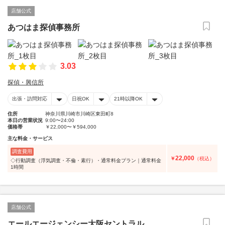
店舗公式
あつはま探偵事務所
3.03
探偵・興信所
出張・訪問対応
日祝OK
21時以降OK
住所
神奈川県川崎市川崎区東田町8
本日の営業状況
9:00〜24:00
価格帯
￥22,000〜￥594,000
主な料金・サービス
調査費用
22,000
￥
（税込）
◇行動調査（浮気調査・不倫・素行）・通常料金プラン｜通常料金
1時間
店舗公式
エールエージェンシー大阪セントラル