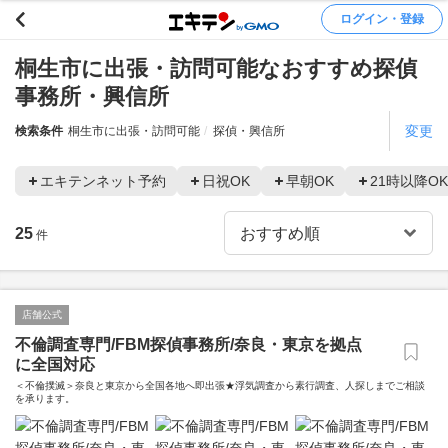
ログイン・登録
桐生市に出張・訪問可能なおすすめ探偵
事務所・興信所
変更
検索条件
桐生市に出張・訪問可能
探偵・興信所
エキテンネット予約
日祝OK
早朝OK
21時以降OK
25
件
店舗公式
不倫調査専門/FBM探偵事務所/奈良・東京を拠点
に全国対応
＜不倫撲滅＞奈良と東京から全国各地へ即出張★浮気調査から素行調査、人探しまでご相談
を承ります。