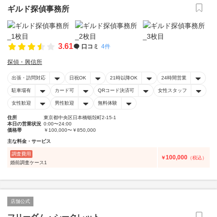
ギルド探偵事務所
3.61
口コミ
4件
探偵・興信所
出張・訪問対応
日祝OK
21時以降OK
24時間営業
駐車場有
カード可
QRコード決済可
女性スタッフ
女性歓迎
男性歓迎
無料体験
住所
東京都中央区日本橋蛎殻町2-15-1
本日の営業状況
0:00〜24:00
価格帯
￥100,000〜￥850,000
主な料金・サービス
調査費用
100,000
￥
（税込）
婚前調査ケース1
店舗公式