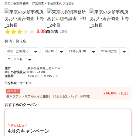
東京の探偵事務所 浮気調査・不倫調査のプロ集団
3.08
写真
10枚
探偵・興信所
出張・訪問対応
日祝OK
21時以降OK
24時間営業
クーポン有
住所
東京都台東区上野7-11-7
本日の営業状況
0:00〜24:00
価格帯
￥66,000〜￥195,000
主な料金・サービス
調査費用
66,000
￥
（税込）
基本プラン（リアルタイム報告）｜1日お試しパック（4時間）
おすすめのクーポン
20
PickUp
4月のキャンペーン