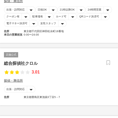
探偵・興信所
出張・訪問対応
日祝OK
21時以降OK
24時間営業
クーポン有
駐車場有
カード可
QRコード決済可
電子マネー決済可
女性スタッフ
住所
東京都千代田区神田松永町18番地
本日の営業状況
0:00〜24:00
店舗公式
総合探偵社クロル
3.01
探偵・興信所
出張・訪問対応
住所
東京都豊島区東池袋3丁目5－7