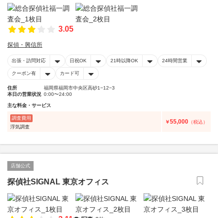
3.05
探偵・興信所
出張・訪問対応
日祝OK
21時以降OK
24時間営業
クーポン有
カード可
住所
福岡県福岡市中央区高砂1−12−3
本日の営業状況
0:00〜24:00
主な料金・サービス
調査費用
55,000
￥
（税込）
浮気調査
店舗公式
探偵社SIGNAL 東京オフィス