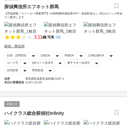
探偵興信所エフネット群馬
【浮気調査／ストーカー調査専門】24時間無料相談受付中！追加料金なし♪安心のパック料金
でご案内します
3.11
写真
9枚
探偵・興信所
出張・訪問対応
日祝OK
早朝OK
21時以降OK
カード可
QRコード決済可
電子マネー決済可
女性歓迎
男性歓迎
住所
群馬県邑楽郡邑楽町藤川497-1
本日の営業状況
8:00〜23:00
店舗公式
ハイクラス総合探偵社Infinity