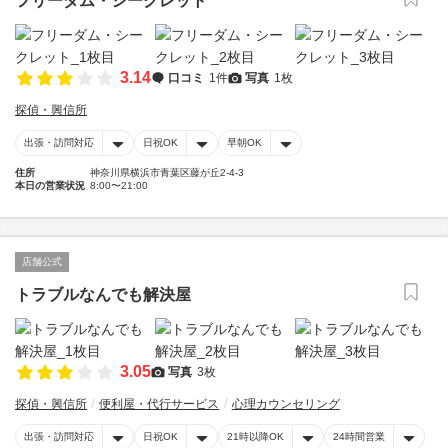
フリーダム・シークレット
3.14
口コミ
1件
写真
1枚
探偵・興信所
出張・訪問対応
日祝OK
早朝OK
住所
神奈川県横浜市青葉区藤が丘2-4-3
本日の営業状況
8:00〜21:00
店舗公式
トラブルなんでも解決屋
3.05
写真
3枚
探偵・興信所
便利屋・代行サービス
心理カウンセリング
出張・訪問対応
日祝OK
21時以降OK
24時間営業