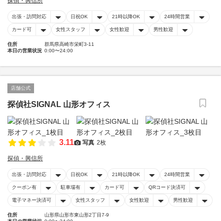
探偵・興信所
出張・訪問対応
日祝OK
21時以降OK
24時間営業
カード可
女性スタッフ
女性歓迎
男性歓迎
住所
群馬県高崎市栄町3-11
本日の営業状況
0:00〜24:00
店舗公式
探偵社SIGNAL 山形オフィス
3.11
写真
2枚
探偵・興信所
出張・訪問対応
日祝OK
21時以降OK
24時間営業
クーポン有
駐車場有
カード可
QRコード決済可
電子マネー決済可
女性スタッフ
女性歓迎
男性歓迎
住所
山形県山形市東山形2丁目7-9