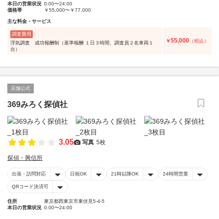
本日の営業状況
0:00〜24:00
価格帯
￥55,000〜￥77,000
主な料金・サービス
調査費用
55,000
￥
（税込）
浮気調査 成功報酬制（基準報酬 １日３時間、調査員２名車両１
台）
店舗公式
369みろく探偵社
3.05
写真
5枚
探偵・興信所
出張・訪問対応
日祝OK
21時以降OK
24時間営業
QRコード決済可
住所
東京都西東京市東伏見5-4-5
本日の営業状況
0:00〜24:00