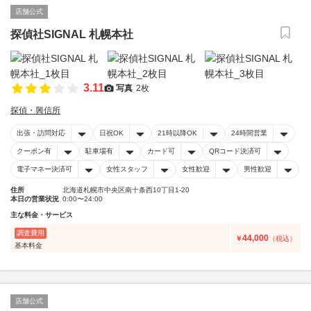
店舗公式
探偵社SIGNAL 札幌本社
3.11
写真
2枚
探偵・興信所
出張・訪問対応
日祝OK
21時以降OK
24時間営業
クーポン有
駐車場有
カード可
QRコード決済可
電子マネー決済可
女性スタッフ
女性歓迎
男性歓迎
住所
北海道札幌市中央区南十条西10丁目1-20
本日の営業状況
0:00〜24:00
主な料金・サービス
調査費用
44,000
￥
（税込）
基本料金
店舗公式