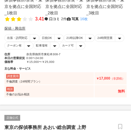
3.41
口コミ
2件
写真
16枚
探偵・興信所
出張・訪問対応
日祝OK
21時以降OK
24時間営業
クーポン有
駐車場有
カード可
住所
奈良県御所市東松本308-7
本日の営業状況
0:00〜24:00
価格帯
￥15,000〜￥25,000
主な料金・サービス
調査費用
17,000
￥
（非課税）
不倫調査（24時間プラン）
相談
無料
不倫のお悩み相談
店舗公式
東京の探偵事務所 あおい総合調査 上野