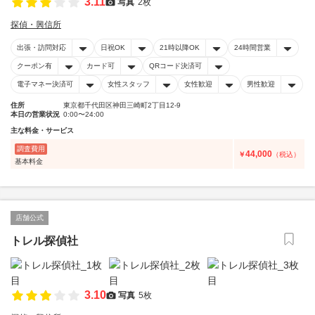
3.11
写真
2枚
探偵・興信所
出張・訪問対応
日祝OK
21時以降OK
24時間営業
クーポン有
カード可
QRコード決済可
電子マネー決済可
女性スタッフ
女性歓迎
男性歓迎
住所
東京都千代田区神田三崎町2丁目12-9
本日の営業状況
0:00〜24:00
主な料金・サービス
調査費用
44,000
￥
（税込）
基本料金
店舗公式
トレル探偵社
3.10
写真
5枚