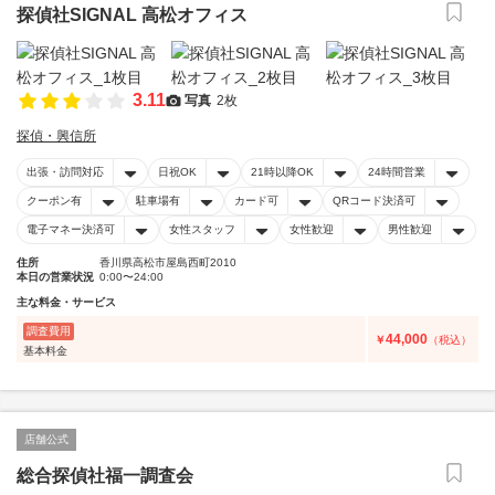
探偵社SIGNAL 高松オフィス
3.11
写真
2枚
探偵・興信所
出張・訪問対応
日祝OK
21時以降OK
24時間営業
クーポン有
駐車場有
カード可
QRコード決済可
電子マネー決済可
女性スタッフ
女性歓迎
男性歓迎
住所
香川県高松市屋島西町2010
本日の営業状況
0:00〜24:00
主な料金・サービス
調査費用
44,000
￥
（税込）
基本料金
店舗公式
総合探偵社福一調査会