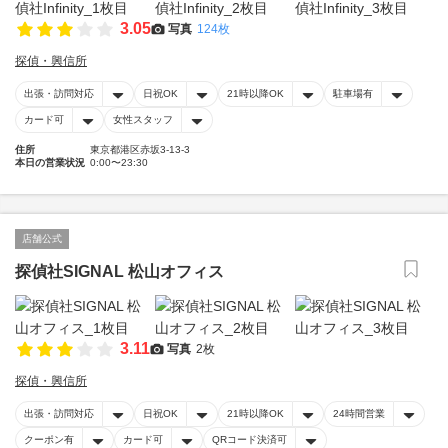
3.05
写真
124枚
探偵・興信所
出張・訪問対応
日祝OK
21時以降OK
駐車場有
カード可
女性スタッフ
住所
東京都港区赤坂3-13-3
本日の営業状況
0:00〜23:30
店舗公式
探偵社SIGNAL 松山オフィス
3.11
写真
2枚
探偵・興信所
出張・訪問対応
日祝OK
21時以降OK
24時間営業
クーポン有
カード可
QRコード決済可