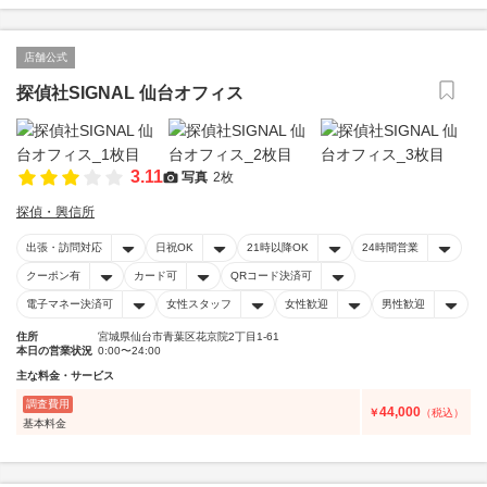
店舗公式
探偵社SIGNAL 仙台オフィス
3.11
写真
2枚
探偵・興信所
出張・訪問対応
日祝OK
21時以降OK
24時間営業
クーポン有
カード可
QRコード決済可
電子マネー決済可
女性スタッフ
女性歓迎
男性歓迎
住所
宮城県仙台市青葉区花京院2丁目1-61
本日の営業状況
0:00〜24:00
主な料金・サービス
調査費用
44,000
￥
（税込）
基本料金