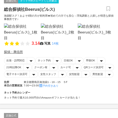
店舗公式
ネット予約スピードくじ対象店
総合探偵社Beerus(ビルス)
池袋駅スグ！およそ9割の方が初利用★初めての方でも安心：浮気調査と人探しが得意な探偵
事務所です♪
3.14
写真
14枚
探偵・興信所
出張・訪問対応
ネット予約
日祝OK
早朝OK
21時以降OK
クーポン有
カード可
QRコード決済可
電子マネー決済可
女性スタッフ
女性歓迎
男性歓迎
住所
東京都豊島区南池袋1－16－15 ５F
本日の営業状況
7:00〜23:00
予約空きあり
ネット予約カレンダー
ネット予約で最大10,000円分のAmazonギフトカードが当たる！
店舗公式