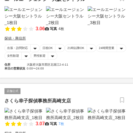
3.06
写真
4枚
探偵・興信所
出張・訪問対応
日祝OK
21時以降OK
24時間営業
女性歓迎
男性歓迎
住所
大阪府大阪市西区北堀江2-4-11
本日の営業状況
0:00〜24:00
店舗公式
さくら幸子探偵事務所高崎支店
3.07
写真
7枚