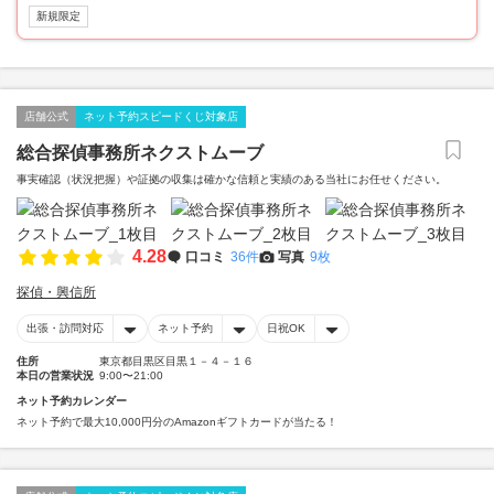
新規限定
店舗公式
ネット予約スピードくじ対象店
総合探偵事務所ネクストムーブ
事実確認（状況把握）や証拠の収集は確かな信頼と実績のある当社にお任せください。
4.28
口コミ
36件
写真
9枚
探偵・興信所
出張・訪問対応
ネット予約
日祝OK
住所
東京都目黒区目黒１－４－１６
本日の営業状況
9:00〜21:00
ネット予約カレンダー
ネット予約で最大10,000円分のAmazonギフトカードが当たる！