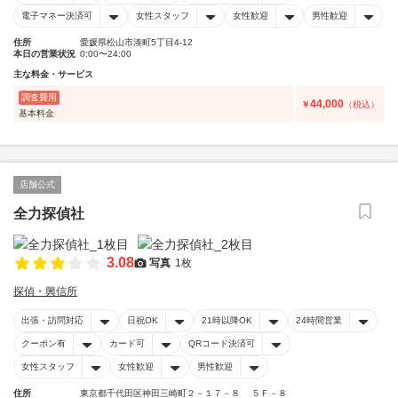
電子マネー決済可
女性スタッフ
女性歓迎
男性歓迎
住所
愛媛県松山市湊町5丁目4-12
本日の営業状況
0:00〜24:00
主な料金・サービス
調査費用
44,000
￥
（税込）
基本料金
店舗公式
全力探偵社
3.08
写真
1枚
探偵・興信所
出張・訪問対応
日祝OK
21時以降OK
24時間営業
クーポン有
カード可
QRコード決済可
女性スタッフ
女性歓迎
男性歓迎
住所
東京都千代田区神田三崎町２－１７－８ ５Ｆ－８