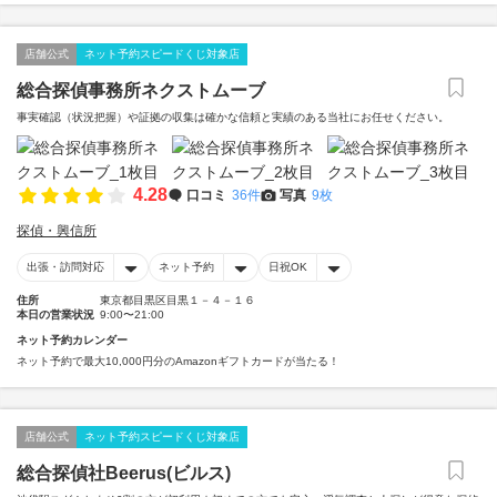
店舗公式
ネット予約スピードくじ対象店
総合探偵事務所ネクストムーブ
事実確認（状況把握）や証拠の収集は確かな信頼と実績のある当社にお任せください。
4.28
口コミ
36件
写真
9枚
探偵・興信所
出張・訪問対応
ネット予約
日祝OK
住所
東京都目黒区目黒１－４－１６
本日の営業状況
9:00〜21:00
ネット予約カレンダー
ネット予約で最大10,000円分のAmazonギフトカードが当たる！
店舗公式
ネット予約スピードくじ対象店
総合探偵社Beerus(ビルス)