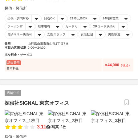
探偵・興信所
出張・訪問対応
日祝OK
21時以降OK
24時間営業
クーポン有
駐車場有
カード可
QRコード決済可
電子マネー決済可
女性スタッフ
女性歓迎
男性歓迎
住所
山形県山形市東山形2丁目7-9
本日の営業状況
0:00〜24:00
主な料金・サービス
調査費用
44,000
￥
（税込）
基本料金
店舗公式
探偵社SIGNAL 東京オフィス
3.11
写真
2枚
探偵・興信所