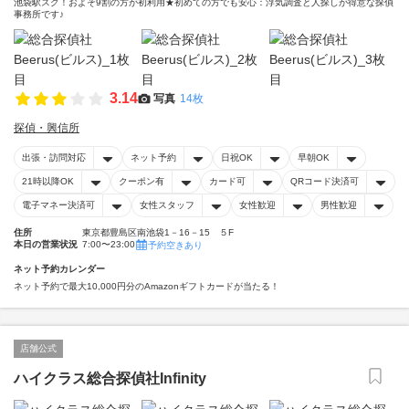
池袋駅スグ！およそ9割の方が初利用★初めての方でも安心：浮気調査と人探しが得意な探偵
事務所です♪
3.14
写真
14枚
探偵・興信所
出張・訪問対応
ネット予約
日祝OK
早朝OK
21時以降OK
クーポン有
カード可
QRコード決済可
電子マネー決済可
女性スタッフ
女性歓迎
男性歓迎
住所
東京都豊島区南池袋1－16－15 ５F
本日の営業状況
7:00〜23:00
予約空きあり
ネット予約カレンダー
ネット予約で最大10,000円分のAmazonギフトカードが当たる！
店舗公式
ハイクラス総合探偵社Infinity