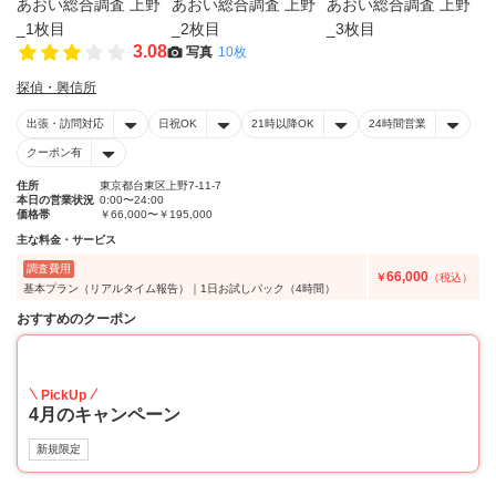
3.08
写真
10枚
探偵・興信所
出張・訪問対応
日祝OK
21時以降OK
24時間営業
クーポン有
住所
東京都台東区上野7-11-7
本日の営業状況
0:00〜24:00
価格帯
￥66,000〜￥195,000
主な料金・サービス
調査費用
66,000
￥
（税込）
基本プラン（リアルタイム報告）｜1日お試しパック（4時間）
おすすめのクーポン
20
PickUp
4月のキャンペーン
新規限定