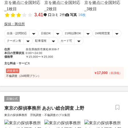
3.41
口コミ
2件
写真
16枚
探偵・興信所
出張・訪問対応
日祝OK
21時以降OK
24時間営業
クーポン有
駐車場有
カード可
住所
奈良県御所市東松本308-7
本日の営業状況
0:00〜24:00
価格帯
￥15,000〜￥25,000
主な料金・サービス
調査費用
17,000
￥
（非課税）
不倫調査（24時間プラン）
店舗公式
東京の探偵事務所 あおい総合調査 上野
東京の探偵事務所 浮気調査・不倫調査のプロ集団