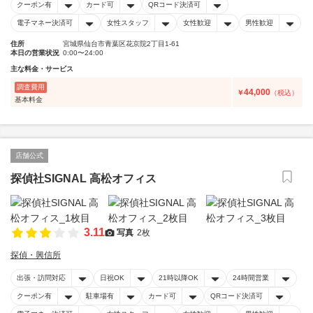
クーポン有
カード可
QRコード決済可
電子マネー決済可
女性スタッフ
女性歓迎
男性歓迎
住所
宮城県仙台市青葉区花京院2丁目1-61
本日の営業状況
0:00〜24:00
主な料金・サービス
調査費用
44,000
￥
（税込）
基本料金
店舗公式
探偵社SIGNAL 高松オフィス
3.11
写真
2枚
探偵・興信所
出張・訪問対応
日祝OK
21時以降OK
24時間営業
クーポン有
駐車場有
カード可
QRコード決済可