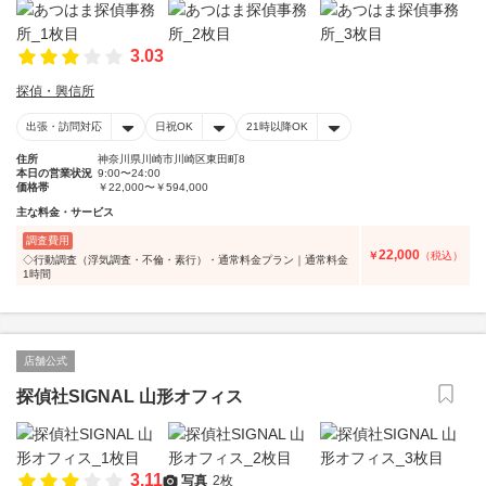
3.03
探偵・興信所
出張・訪問対応
日祝OK
21時以降OK
住所
神奈川県川崎市川崎区東田町8
本日の営業状況
9:00〜24:00
価格帯
￥22,000〜￥594,000
主な料金・サービス
調査費用
22,000
￥
（税込）
◇行動調査（浮気調査・不倫・素行）・通常料金プラン｜通常料金
1時間
店舗公式
探偵社SIGNAL 山形オフィス
3.11
写真
2枚