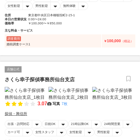
女性歓迎
男性歓迎
無料体験
住所
東京都中央区日本橋蛎殻町2-15-1
本日の営業状況
0:00〜24:00
価格帯
￥100,000〜￥850,000
主な料金・サービス
調査費用
100,000
￥
（税込）
婚前調査ケース1
店舗公式
さくら幸子探偵事務所仙台支店
3.07
写真
7枚
探偵・興信所
出張・訪問対応
日祝OK
21時以降OK
24時間営業
カード可
女性スタッフ
女性歓迎
男性歓迎