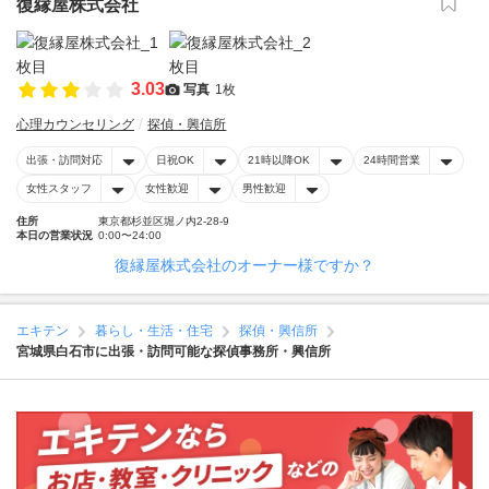
復縁屋株式会社
3.03
写真
1枚
心理カウンセリング
探偵・興信所
出張・訪問対応
日祝OK
21時以降OK
24時間営業
女性スタッフ
女性歓迎
男性歓迎
住所
東京都杉並区堀ノ内2-28-9
本日の営業状況
0:00〜24:00
復縁屋株式会社のオーナー様ですか？
エキテン
暮らし・生活・住宅
探偵・興信所
宮城県白石市に出張・訪問可能な探偵事務所・興信所