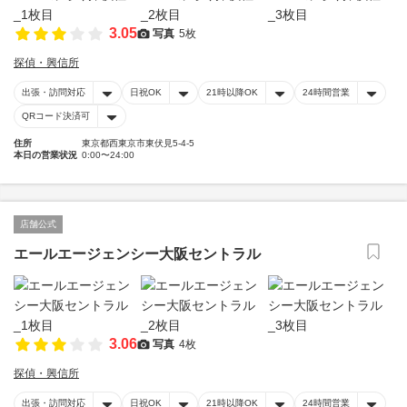
3.05
写真
5枚
探偵・興信所
出張・訪問対応
日祝OK
21時以降OK
24時間営業
QRコード決済可
住所
東京都西東京市東伏見5-4-5
本日の営業状況
0:00〜24:00
店舗公式
エールエージェンシー大阪セントラル
3.06
写真
4枚
探偵・興信所
出張・訪問対応
日祝OK
21時以降OK
24時間営業