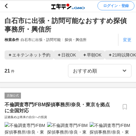
ログイン・登録
白石市に出張・訪問可能なおすすめ探偵
事務所・興信所
変更
検索条件
白石市に出張・訪問可能
探偵・興信所
エキテンネット予約
日祝OK
早朝OK
21時以降OK
21
件
店舗公式
不倫調査専門/FBM探偵事務所/奈良・東京を拠点
に全国対応
証拠集めは将来の自分への投資