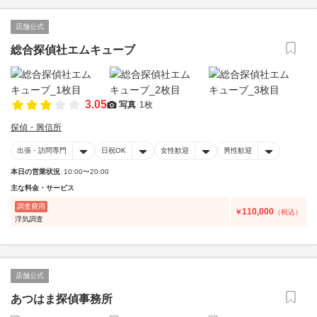
店舗公式
総合探偵社エムキューブ
3.05
写真
1枚
探偵・興信所
出張・訪問専門
日祝OK
女性歓迎
男性歓迎
本日の営業状況
10:00〜20:00
主な料金・サービス
調査費用
110,000
￥
（税込）
浮気調査
店舗公式
あつはま探偵事務所