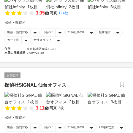
3.05
写真
124枚
探偵・興信所
出張・訪問対応
日祝OK
21時以降OK
駐車場有
カード可
女性スタッフ
住所
東京都港区赤坂3-13-3
本日の営業状況
0:00〜23:30
店舗公式
探偵社SIGNAL 仙台オフィス
3.11
写真
2枚
探偵・興信所
出張・訪問対応
日祝OK
21時以降OK
24時間営業