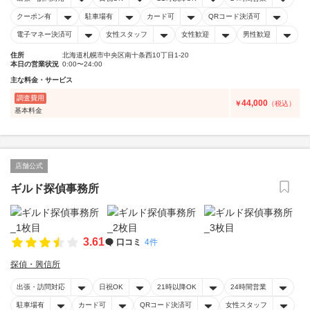
クーポン有
駐車場有
カード可
QRコード決済可
電子マネー決済可
女性スタッフ
女性歓迎
男性歓迎
住所
北海道札幌市中央区南十条西10丁目1-20
本日の営業状況
0:00〜24:00
主な料金・サービス
調査費用
44,000
￥
（税込）
基本料金
店舗公式
ギルド探偵事務所
3.61
口コミ
4件
探偵・興信所
出張・訪問対応
日祝OK
21時以降OK
24時間営業
駐車場有
カード可
QRコード決済可
女性スタッフ