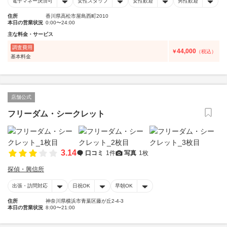
電子マネー決済可
女性スタッフ
女性歓迎
男性歓迎
住所
香川県高松市屋島西町2010
本日の営業状況
0:00〜24:00
主な料金・サービス
調査費用
44,000
￥
（税込）
基本料金
店舗公式
フリーダム・シークレット
3.14
口コミ
1件
写真
1枚
探偵・興信所
出張・訪問対応
日祝OK
早朝OK
住所
神奈川県横浜市青葉区藤が丘2-4-3
本日の営業状況
8:00〜21:00