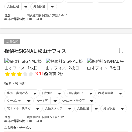
女性歓迎
男性歓迎
住所
大阪府大阪市西区北堀江2-4-11
本日の営業状況
0:00〜24:00
店舗公式
探偵社SIGNAL 松山オフィス
3.11
写真
2枚
探偵・興信所
出張・訪問対応
日祝OK
21時以降OK
24時間営業
クーポン有
カード可
QRコード決済可
電子マネー決済可
女性スタッフ
女性歓迎
男性歓迎
住所
愛媛県松山市湊町5丁目4-12
本日の営業状況
0:00〜24:00
主な料金・サービス