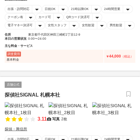
出張・訪問対応
日祝OK
21時以降OK
24時間営業
クーポン有
カード可
QRコード決済可
電子マネー決済可
女性スタッフ
女性歓迎
男性歓迎
住所
東京都千代田区神田三崎町2丁目12-9
本日の営業状況
0:00〜24:00
主な料金・サービス
調査費用
44,000
￥
（税込）
基本料金
店舗公式
探偵社SIGNAL 札幌本社
3.11
写真
2枚
探偵・興信所
出張・訪問対応
日祝OK
21時以降OK
24時間営業