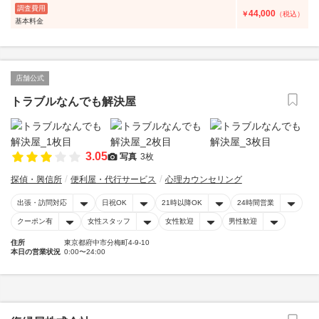
調査費用
44,000
￥
（税込）
基本料金
店舗公式
トラブルなんでも解決屋
3.05
写真
3枚
探偵・興信所
便利屋・代行サービス
心理カウンセリング
出張・訪問対応
日祝OK
21時以降OK
24時間営業
クーポン有
女性スタッフ
女性歓迎
男性歓迎
住所
東京都府中市分梅町4-9-10
本日の営業状況
0:00〜24:00