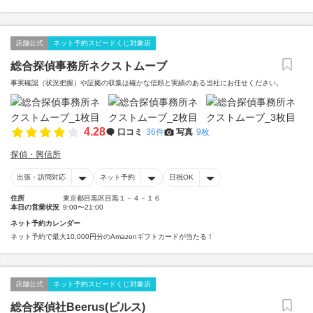
店舗公式
ネット予約スピードくじ対象店
総合探偵事務所ネクストムーブ
事実確認（状況把握）や証拠の収集は確かな信頼と実績のある当社にお任せください。
4.28
口コミ
36件
写真
9枚
探偵・興信所
出張・訪問対応
ネット予約
日祝OK
住所
東京都目黒区目黒１－４－１６
本日の営業状況
9:00〜21:00
ネット予約カレンダー
ネット予約で最大10,000円分のAmazonギフトカードが当たる！
店舗公式
ネット予約スピードくじ対象店
総合探偵社Beerus(ビルス)