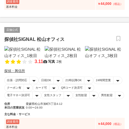
調査費用
44,000
￥
（税込）
基本料金
店舗公式
探偵社SIGNAL 松山オフィス
3.11
写真
2枚
探偵・興信所
出張・訪問対応
日祝OK
21時以降OK
24時間営業
クーポン有
カード可
QRコード決済可
電子マネー決済可
女性スタッフ
女性歓迎
男性歓迎
住所
愛媛県松山市湊町5丁目4-12
本日の営業状況
0:00〜24:00
主な料金・サービス
調査費用
44,000
￥
（税込）
基本料金