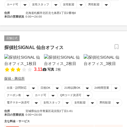
カード可
女性スタッフ
女性歓迎
男性歓迎
住所
北海道札幌市北区北七条西1丁目2番地6
本日の営業状況
0:00〜24:00
店舗公式
探偵社SIGNAL 仙台オフィス
3.11
写真
2枚
探偵・興信所
出張・訪問対応
日祝OK
21時以降OK
24時間営業
クーポン有
カード可
QRコード決済可
電子マネー決済可
女性スタッフ
女性歓迎
男性歓迎
住所
宮城県仙台市青葉区花京院2丁目1-61
本日の営業状況
0:00〜24:00
主な料金・サービス