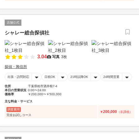
店舗公式
シャレー総合探偵社
3.04
写真
3枚
探偵・興信所
出張・訪問対応
日祝OK
21時以降OK
24時間営業
住所
千葉県柏市酒井根7-4
本日の営業状況
0:00〜24:00
価格帯
￥200,000〜￥500,000
主な料金・サービス
調査費用
200,000
￥
（非課税）
完全お試しコース