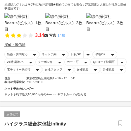
池袋駅スグ！およそ9割の方が初利用★初めての方でも安心：浮気調査と人探しが得意な探偵
事務所です♪
3.14
写真
14枚
探偵・興信所
出張・訪問対応
ネット予約
日祝OK
早朝OK
21時以降OK
クーポン有
カード可
QRコード決済可
電子マネー決済可
女性スタッフ
女性歓迎
男性歓迎
住所
東京都豊島区南池袋1－16－15 ５F
本日の営業状況
7:00〜23:00
ネット予約カレンダー
ネット予約で最大10,000円分のAmazonギフトカードが当たる！
店舗公式
ハイクラス総合探偵社Infinity