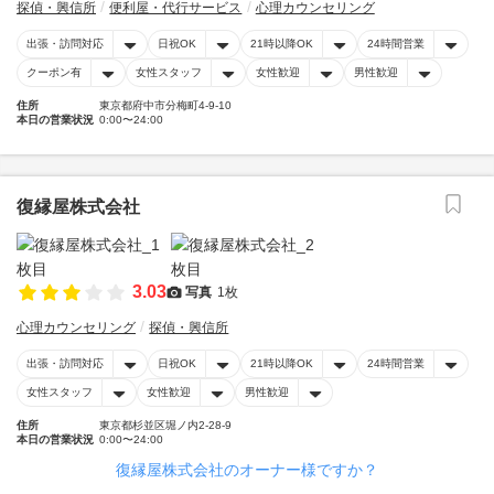
探偵・興信所
便利屋・代行サービス
心理カウンセリング
出張・訪問対応
日祝OK
21時以降OK
24時間営業
クーポン有
女性スタッフ
女性歓迎
男性歓迎
住所
東京都府中市分梅町4-9-10
本日の営業状況
0:00〜24:00
復縁屋株式会社
3.03
写真
1枚
心理カウンセリング
探偵・興信所
出張・訪問対応
日祝OK
21時以降OK
24時間営業
女性スタッフ
女性歓迎
男性歓迎
住所
東京都杉並区堀ノ内2-28-9
本日の営業状況
0:00〜24:00
復縁屋株式会社のオーナー様ですか？