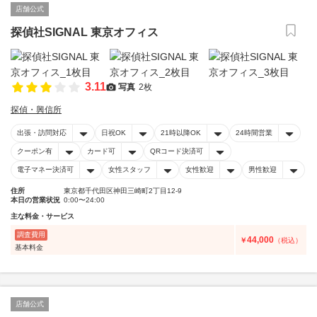
店舗公式
探偵社SIGNAL 東京オフィス
3.11
写真
2枚
探偵・興信所
出張・訪問対応
日祝OK
21時以降OK
24時間営業
クーポン有
カード可
QRコード決済可
電子マネー決済可
女性スタッフ
女性歓迎
男性歓迎
住所
東京都千代田区神田三崎町2丁目12-9
本日の営業状況
0:00〜24:00
主な料金・サービス
調査費用
44,000
￥
（税込）
基本料金
店舗公式