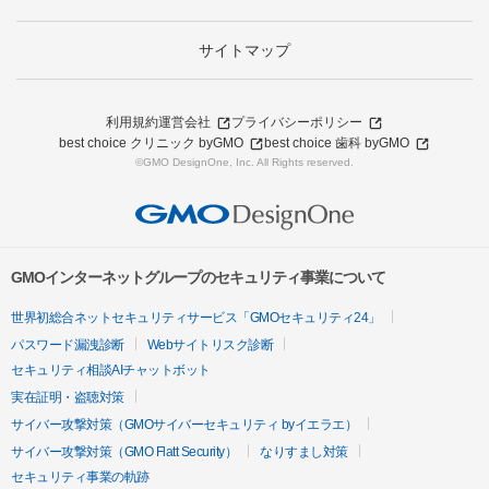
サイトマップ
利用規約
運営会社
プライバシーポリシー
best choice クリニック byGMO
best choice 歯科 byGMO
©GMO DesignOne, Inc. All Rights reserved.
GMOインターネットグループのセキュリティ事業について
世界初総合ネットセキュリティサービス「GMOセキュリティ24」
パスワード漏洩診断
Webサイトリスク診断
セキュリティ相談AIチャットボット
実在証明・盗聴対策
サイバー攻撃対策（GMOサイバーセキュリティ byイエラエ）
サイバー攻撃対策（GMO Flatt Security）
なりすまし対策
セキュリティ事業の軌跡