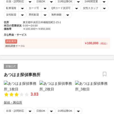
出張・訪問対応
日祝OK
21時以降OK
24時間営業
駐車場有
カード可
QRコード決済可
女性スタッフ
女性歓迎
男性歓迎
無料体験
住所
東京都中央区日本橋蛎殻町2-15-1
本日の営業状況
0:00〜24:00
価格帯
￥100,000〜￥850,000
主な料金・サービス
調査費用
100,000
￥
（税込）
婚前調査ケース1
店舗公式
あつはま探偵事務所
3.03
探偵・興信所
出張・訪問対応
日祝OK
21時以降OK