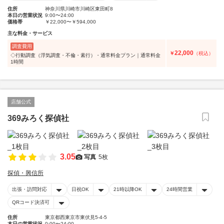
住所
神奈川県川崎市川崎区東田町8
本日の営業状況
9:00〜24:00
価格帯
￥22,000〜￥594,000
主な料金・サービス
調査費用
22,000
￥
（税込）
◇行動調査（浮気調査・不倫・素行）・通常料金プラン｜通常料金
1時間
店舗公式
369みろく探偵社
3.05
写真
5枚
探偵・興信所
出張・訪問対応
日祝OK
21時以降OK
24時間営業
QRコード決済可
住所
東京都西東京市東伏見5-4-5
本日の営業状況
0:00〜24:00