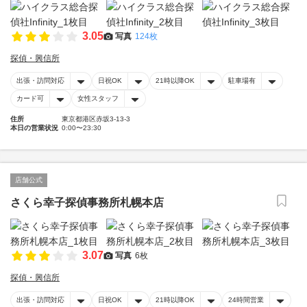
3.05
写真
124枚
探偵・興信所
出張・訪問対応
日祝OK
21時以降OK
駐車場有
カード可
女性スタッフ
住所
東京都港区赤坂3-13-3
本日の営業状況
0:00〜23:30
店舗公式
さくら幸子探偵事務所札幌本店
3.07
写真
6枚
探偵・興信所
出張・訪問対応
日祝OK
21時以降OK
24時間営業