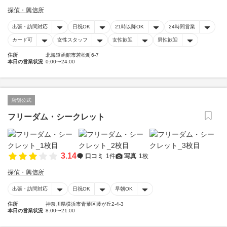
探偵・興信所
出張・訪問対応
日祝OK
21時以降OK
24時間営業
カード可
女性スタッフ
女性歓迎
男性歓迎
住所
北海道函館市若松町6-7
本日の営業状況
0:00〜24:00
店舗公式
フリーダム・シークレット
3.14
口コミ
1件
写真
1枚
探偵・興信所
出張・訪問対応
日祝OK
早朝OK
住所
神奈川県横浜市青葉区藤が丘2-4-3
本日の営業状況
8:00〜21:00