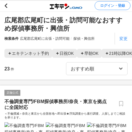
ログイン・登録
広尾郡広尾町に出張・訪問可能なおすす
め探偵事務所・興信所
変更
検索条件
広尾郡広尾町に出張・訪問可能
探偵・興信所
エキテンネット予約
日祝OK
早朝OK
21時以降OK
23
件
店舗公式
不倫調査専門/FBM探偵事務所/奈良・東京を拠点
に全国対応
＜不倫撲滅＞奈良と東京から全国各地へ即出張★浮気調査から素行調査、人探しまでご相談
を承ります。