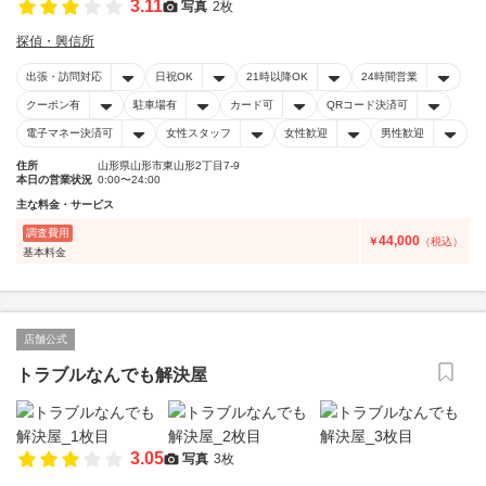
3.11
写真
2枚
探偵・興信所
出張・訪問対応
日祝OK
21時以降OK
24時間営業
クーポン有
駐車場有
カード可
QRコード決済可
電子マネー決済可
女性スタッフ
女性歓迎
男性歓迎
住所
山形県山形市東山形2丁目7-9
本日の営業状況
0:00〜24:00
主な料金・サービス
調査費用
44,000
￥
（税込）
基本料金
店舗公式
トラブルなんでも解決屋
3.05
写真
3枚