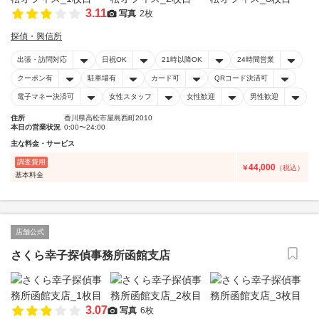
3.11
写真
2枚
探偵・興信所
出張・訪問対応
日祝OK
21時以降OK
24時間営業
クーポン有
駐車場有
カード可
QRコード決済可
電子マネー決済可
女性スタッフ
女性歓迎
男性歓迎
住所
香川県高松市屋島西町2010
本日の営業状況
0:00〜24:00
主な料金・サービス
調査費用
44,000
￥
（税込）
基本料金
店舗公式
さくら幸子探偵事務所函館支店
3.07
写真
6枚