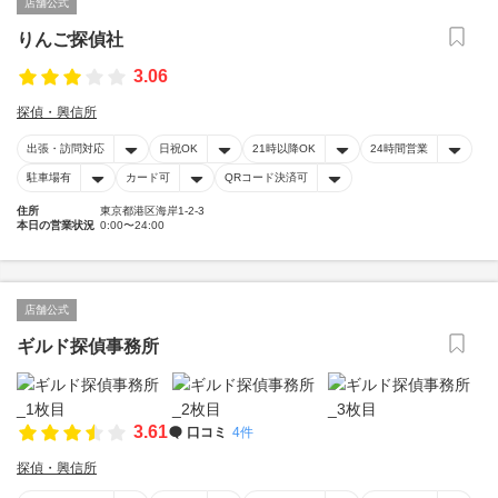
店舗公式
りんご探偵社
3.06
探偵・興信所
出張・訪問対応
日祝OK
21時以降OK
24時間営業
駐車場有
カード可
QRコード決済可
住所
東京都港区海岸1-2-3
本日の営業状況
0:00〜24:00
店舗公式
ギルド探偵事務所
3.61
口コミ
4件
探偵・興信所