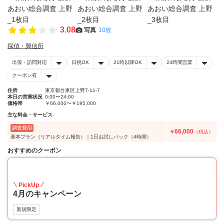
3.08
写真
10枚
探偵・興信所
出張・訪問対応
日祝OK
21時以降OK
24時間営業
クーポン有
住所
東京都台東区上野7-11-7
本日の営業状況
0:00〜24:00
価格帯
￥66,000〜￥195,000
主な料金・サービス
調査費用
66,000
￥
（税込）
基本プラン（リアルタイム報告）｜1日お試しパック（4時間）
おすすめのクーポン
20
PickUp
4月のキャンペーン
新規限定