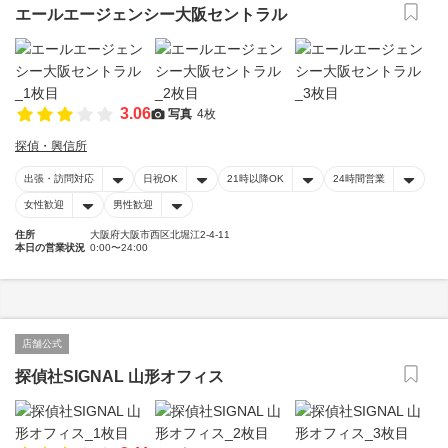
エールエージェンシー大阪セントラル
3.06
写真
4枚
探偵・興信所
出張・訪問対応
日祝OK
21時以降OK
24時間営業
女性歓迎
男性歓迎
住所
大阪府大阪市西区北堀江2-4-11
本日の営業状況
0:00〜24:00
店舗公式
探偵社SIGNAL 山形オフィス