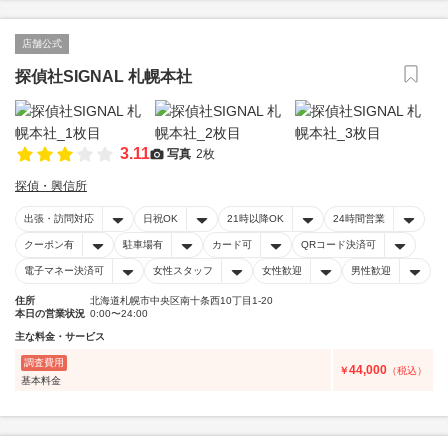
店舗公式
探偵社SIGNAL 札幌本社
3.11
写真
2枚
探偵・興信所
出張・訪問対応
日祝OK
21時以降OK
24時間営業
クーポン有
駐車場有
カード可
QRコード決済可
電子マネー決済可
女性スタッフ
女性歓迎
男性歓迎
住所
北海道札幌市中央区南十条西10丁目1-20
本日の営業状況
0:00〜24:00
主な料金・サービス
調査費用
44,000
￥
（税込）
基本料金