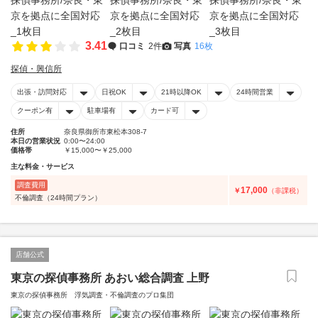
3.41
口コミ
2件
写真
16枚
探偵・興信所
出張・訪問対応
日祝OK
21時以降OK
24時間営業
クーポン有
駐車場有
カード可
住所
奈良県御所市東松本308-7
本日の営業状況
0:00〜24:00
価格帯
￥15,000〜￥25,000
主な料金・サービス
調査費用
17,000
￥
（非課税）
不倫調査（24時間プラン）
店舗公式
東京の探偵事務所 あおい総合調査 上野
東京の探偵事務所 浮気調査・不倫調査のプロ集団