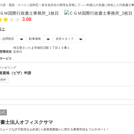
ス語・英語・スペイン語対応！多文化共生の実現を目指して――外国人の支援に特化した行政書士
3.08
書士
・訪問対応
駐車場有
女性スタッフ
埼玉県さいたま市南区沼影１丁目１０番１
営業状況
定休日
サービス
ウンセリング
留資格（ビザ）申請
販売中
公式
政書士法人オフィスクサマ
スムーズな許可取得をお約束│≪産業廃棄物≫に関する事業申請をフルサポート！