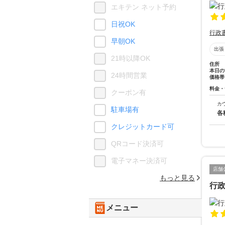
エキテン ネット予約
日祝OK
行政
早朝OK
出張
21時以降OK
住所
本日の
24時間営業
価格帯
料金・
クーポン有
カ
駐車場有
各
クレジットカード可
QRコード決済可
電子マネー決済可
店舗
もっと見る
行政
メニュー