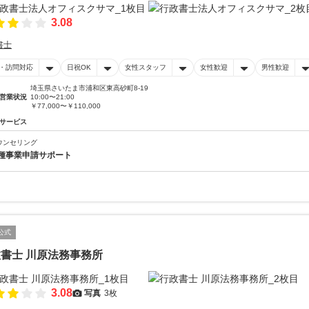
3.08
書士
・訪問対応
日祝OK
女性スタッフ
女性歓迎
男性歓迎
埼玉県さいたま市浦和区東高砂町8-19
営業状況
10:00〜21:00
￥77,000〜￥110,000
サービス
ウンセリング
種事業申請サポート
公式
書士 川原法務事務所
3.08
写真
3枚