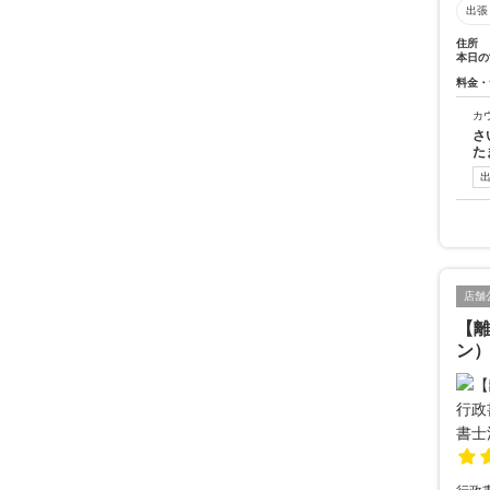
出張
住所
本日の
料金・
カ
さ
た
店舗
【
ン