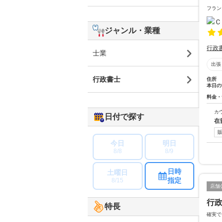
フラン
ジャンル・業種
行政
士業
出張
行政書士
住所
本日の
料金・
カ
日付で探す
在
今日
明日
8/8
8/9
日時
土曜日
指定
8/15
店舗
行
特長
確実で