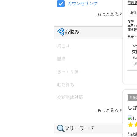
行政
カウンセリング
出張
もっと見る
住所
本日の
価格帯
お悩み
料金・
肩こり
カ
突
￥
3
腰痛
ぎっくり腰
むち打ち
交通事故対応
店舗
し
もっと見る
フリーワード
行政