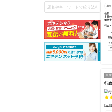
出張
住所
本日の
価格帯
料金・
カ
尊
￥
3
店舗
行
行政