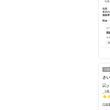
出張
住所
本日の
価格帯
料金・
カ
相
￥
3
店舗
さい
行政