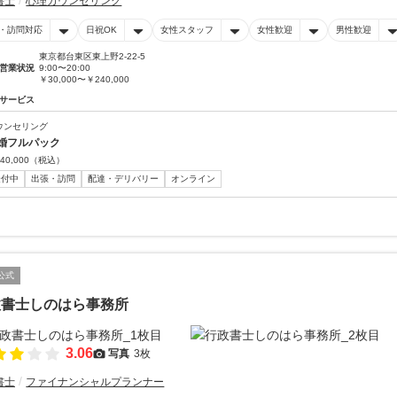
書士
心理カウンセリング
・訪問対応
日祝OK
女性スタッフ
女性歓迎
男性歓迎
東京都台東区東上野2-22-5
営業状況
9:00〜20:00
￥30,000〜￥240,000
サービス
ウンセリング
婚フルパック
40,000
（税込）
受付中
出張・訪問
配達・デリバリー
オンライン
公式
政書士しのはら事務所
3.06
写真
3枚
書士
ファイナンシャルプランナー