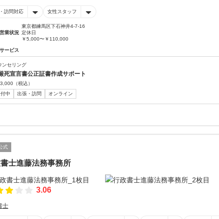
・訪問対応
女性スタッフ
東京都練馬区下石神井4-7-16
営業状況
定休日
￥5,000〜￥110,000
サービス
ウンセリング
厳死宣言書公正証書作成サポート
3,000
（税込）
受付中
出張・訪問
オンライン
公式
政書士進藤法務事務所
3.06
書士