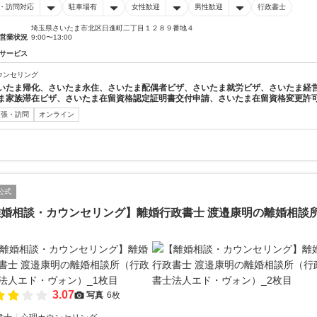
・訪問対応
駐車場有
女性歓迎
男性歓迎
行政書士
埼玉県さいたま市北区日進町二丁目１２８９番地４
営業状況
9:00〜13:00
サービス
ウンセリング
いたま帰化、さいたま永住、さいたま配偶者ビザ、さいたま就労ビザ、さいたま経
ま家族滞在ビザ、さいたま在留資格認定証明書交付申請、さいたま在留資格変更許
出張・訪問
オンライン
公式
離婚相談・カウンセリング】離婚行政書士 渡邉康明の離婚相談
）
3.07
写真
6枚