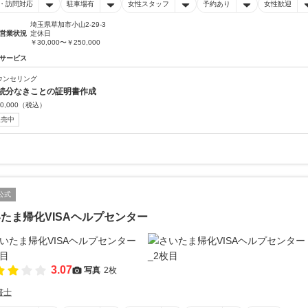
・訪問対応
駐車場有
女性スタッフ
予約あり
女性歓迎
埼玉県草加市小山2-29-3
営業状況
定休日
￥30,000〜￥250,000
サービス
ウンセリング
続分なきことの証明書作成
0,000
（税込）
販売中
公式
たま帰化VISAヘルプセンター
3.07
写真
2枚
書士