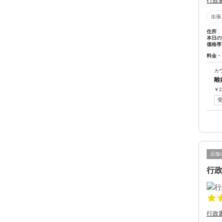
行政
出張
住所
本日の
価格帯
料金・
カ
離
￥
2
店舗
行
行政