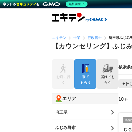
無料診断
エキテン
士業
行政書士
埼玉県ふじみ
【カウンセリング】ふじみ
検索条
お店に行
来て
届けても
く
もらう
らう
日
エリア
10
件
埼玉県
店舗
ふじみ野市
Ｃ