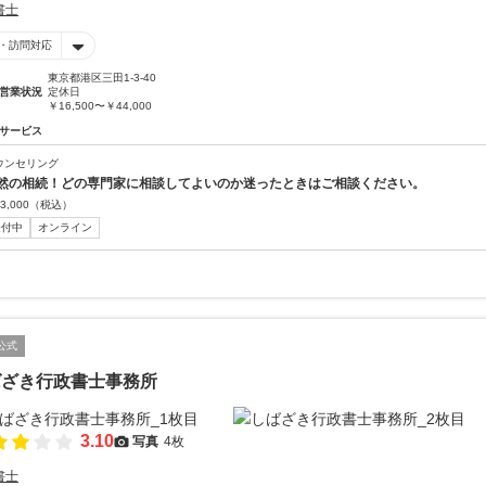
書士
・訪問対応
東京都港区三田1-3-40
営業状況
定休日
￥16,500〜￥44,000
サービス
ウンセリング
然の相続！どの専門家に相談してよいのか迷ったときはご相談ください。
3,000
（税込）
受付中
オンライン
公式
ばざき行政書士事務所
3.10
写真
4枚
書士