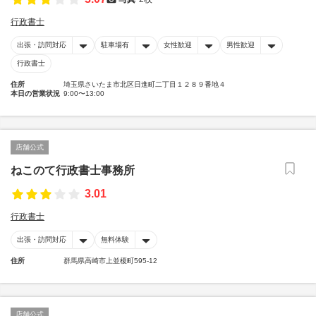
行政書士
出張・訪問対応
駐車場有
女性歓迎
男性歓迎
行政書士
住所
埼玉県さいたま市北区日進町二丁目１２８９番地４
本日の営業状況
9:00〜13:00
店舗公式
ねこのて行政書士事務所
3.01
行政書士
出張・訪問対応
無料体験
住所
群馬県高崎市上並榎町595-12
店舗公式