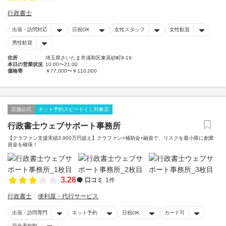
行政書士
出張・訪問対応
日祝OK
女性スタッフ
女性歓迎
男性歓迎
住所
埼玉県さいたま市浦和区東高砂町8-19
本日の営業状況
10:00〜21:00
価格帯
￥77,000〜￥110,000
店舗公式
ネット予約スピードくじ対象店
行政書士ウェブサポート事務所
【クラファン支援実績3,900万円超え】クラファン×補助金×融資で、リスクを最小限に創業
資金を確保！
3.26
口コミ
1件
行政書士
便利屋・代行サービス
出張・訪問専門
ネット予約
日祝OK
カード可
完全予約制