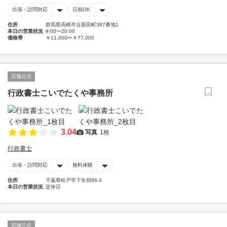
出張・訪問対応
日祝OK
住所
群馬県高崎市台新田町387番地1
本日の営業状況
9:00〜20:00
価格帯
￥11,000〜￥77,000
店舗公式
行政書士こいでたくや事務所
3.04
写真
1枚
行政書士
出張・訪問対応
無料体験
住所
千葉県松戸市下矢切86-3
本日の営業状況
定休日
店舗公式