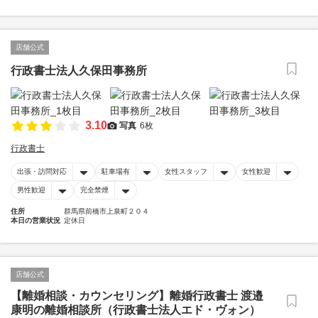
店舗公式
行政書士法人久保田事務所
3.10
写真
6枚
行政書士
出張・訪問対応
駐車場有
女性スタッフ
女性歓迎
男性歓迎
完全禁煙
住所
群馬県前橋市上泉町２０４
本日の営業状況
定休日
店舗公式
【離婚相談・カウンセリング】離婚行政書士 渡邉
康明の離婚相談所（行政書士法人エド・ヴォン）