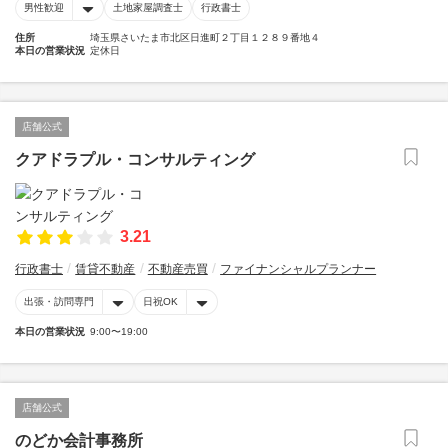
男性歓迎
土地家屋調査士
行政書士
住所
埼玉県さいたま市北区日進町２丁目１２８９番地４
本日の営業状況
定休日
店舗公式
クアドラプル・コンサルティング
3.21
行政書士
賃貸不動産
不動産売買
ファイナンシャルプランナー
出張・訪問専門
日祝OK
本日の営業状況
9:00〜19:00
店舗公式
のどか会計事務所