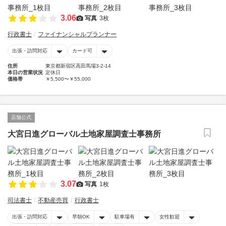
3.06
写真
3枚
行政書士
ファイナンシャルプランナー
出張・訪問対応
カード可
住所
東京都新宿区高田馬場3-2-14
本日の営業状況
定休日
価格帯
￥5,500〜￥55,000
店舗公式
大宮日進グローバル土地家屋調査士事務所
3.07
写真
1枚
司法書士
不動産売買
行政書士
出張・訪問対応
早朝OK
駐車場有
女性歓迎