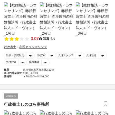
3.07
写真
6枚
行政書士
心理カウンセリング
出張・訪問対応
日祝OK
女性スタッフ
女性歓迎
男性歓迎
無料体験
住所
東京都台東区東上野2-22-5
本日の営業状況
9:00〜20:00
価格帯
￥30,000〜￥240,000
店舗公式
行政書士しのはら事務所