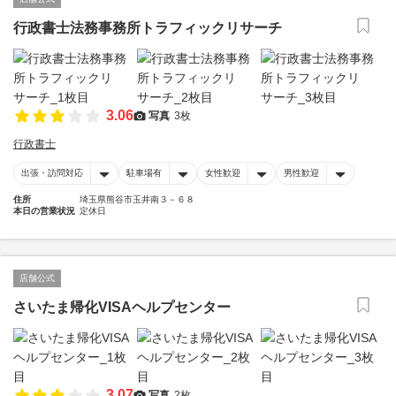
行政書士法務事務所トラフィックリサーチ
3.06
写真
3枚
行政書士
出張・訪問対応
駐車場有
女性歓迎
男性歓迎
住所
埼玉県熊谷市玉井南３－６８
本日の営業状況
定休日
店舗公式
さいたま帰化VISAヘルプセンター
3.07
写真
2枚