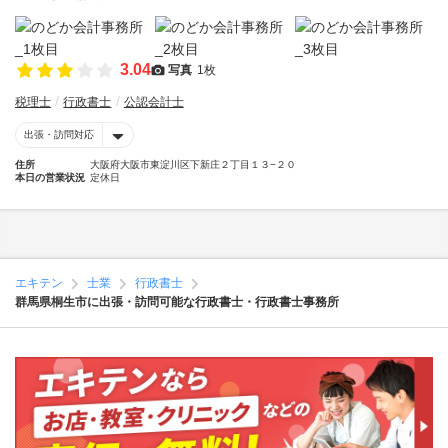
3.04
写真
1枚
税理士
行政書士
公認会計士
出張・訪問対応
住所
大阪府大阪市東淀川区下新庄２丁目１３−２０
本日の営業状況
定休日
エキテン
士業
行政書士
群馬県桐生市に出張・訪問可能な行政書士・行政書士事務所