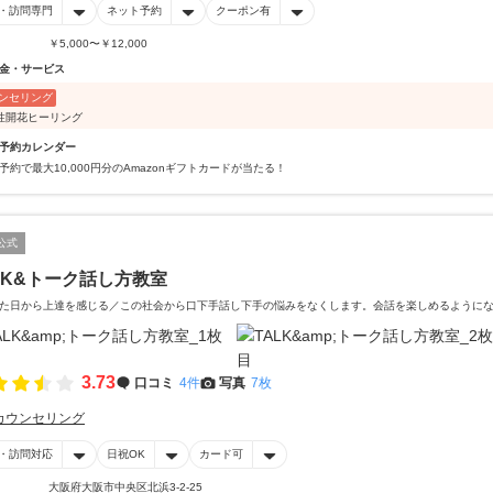
・訪問専門
ネット予約
クーポン有
￥5,000〜￥12,000
金・サービス
ンセリング
性開花ヒーリング
予約カレンダー
予約で最大10,000円分のAmazonギフトカードが当たる！
公式
LK&トーク話し方教室
た日から上達を感じる／この社会から口下手話し下手の悩みをなくします。会話を楽しめるように
3.73
口コミ
4件
写真
7枚
カウンセリング
・訪問対応
日祝OK
カード可
大阪府大阪市中央区北浜3-2-25