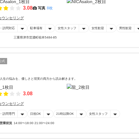
3.08
写真
8枚
カウンセリング
・訪問対応
駐車場有
女性スタッフ
女性歓迎
男性歓迎
三重県津市芸濃町椋本5484-85
公式
人生の悩みを、優しさと現実の両方から読み解きます。
3.08
カウンセリング
・訪問専門
日祝OK
21時以降OK
女性スタッフ
営業状況
14:00〜18:00 21:00〜24:00