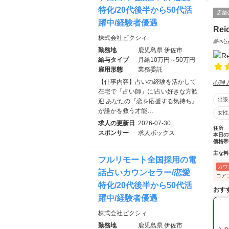
特化/20代後半から50代活
店舗
躍中/経験者優遇
Rei
株式会社ピクシィ
🌈ᵕ
勤務地
鹿児島県 伊佐市
給与タイプ
月給10万円～50万円
雇用形態
業務委託
【仕事内容】占いの経験を活かして
心理
在宅で「占い師」に!占い好きな方歓
出張
迎 あなたの『恋を応援する気持ち』
が誰かを救う才能…
女性
求人の更新日
2026-07-30
住所
スポンサー
求人ボックス
本日の
価格帯
主な料
フルリモート全国採用の電
カウ
話占いカウンセラー/恋愛
コア
特化/20代後半から50代活
おす
躍中/経験者優遇
株式会社ピクシィ
勤務地
鹿児島県 伊佐市