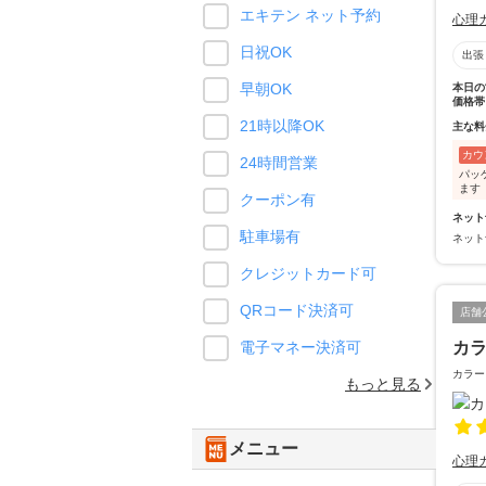
エキテン ネット予約
心理
日祝OK
出張
早朝OK
本日の
価格帯
21時以降OK
主な料
カウ
24時間営業
パッ
ます
クーポン有
ネット
駐車場有
ネット
クレジットカード可
QRコード決済可
店舗
カ
電子マネー決済可
カラー
もっと見る
メニュー
心理