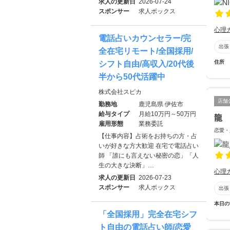
求人の更新日
2026-07-24
スポンサー
求人ボックス
心理
電話占いカウンセラー/完
出張
全在宅リモート/全国採用/
住所
シフト自由/高収入/20代後
半から50代活躍中
株式会社スピカ
店舗
勤務地
鹿児島県 伊佐市
給与タイプ
月給10万円～50万円
龍
雇用形態
業務委託
恋愛・
【仕事内容】占術をお持ちの方・占
いが好きな方大歓迎 在宅で電話占い
師 「誰にも言えない秘密の恋」「人
生の大きな決断」…
心理
求人の更新日
2026-07-23
スポンサー
求人ボックス
出張
本日の
「全国採用」完全在宅シフ
ト自由の電話占い師/恋愛