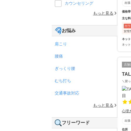
カウンセリング
出張
価格帯
もっと見る
主な料
カウ
お悩み
女性
ネット
肩こり
ネット
腰痛
店舗
ぎっくり腰
TA
むち打ち
＼習っ
交通事故対応
もっと見る
心理
出張
フリーワード
住所