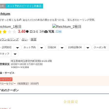
公式
ネット予約スピードくじ対象店
chtum
̈*心がすっと軽くなる🌈ᵕ̈ あなただけの本当の豊かさを見つける、 安らぎのヒーリング空間。
3.40
口コミ
2件
写真
22枚
カウンセリング
占い
雑貨
・訪問対応
ネット予約
日祝OK
21時以降OK
クーポン有
スタッフ
埼玉県南埼玉郡宮代町百間2-4-22-2階
営業状況
10:00〜16:00 17:00〜22:00
￥963〜￥9,999
金・サービス
ンセリング
フローセラピー《初回限定》3333円
すめのクーポン
50