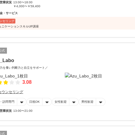
営業状況
13:00〜18:00
￥4,000〜￥59,400
金・サービス
ンセリング
ュニケーションスキルUP講座
公式
_Labo
力を養い判断力と自立をサポート／
3.08
カウンセリング
・訪問専門
日祝OK
女性歓迎
男性歓迎
営業状況
13:00〜21:00
公式