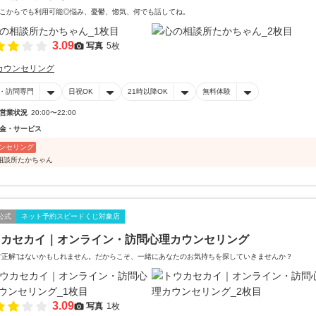
こからでも利用可能◎悩み、憂鬱、惚気、何でも話してね。
3.09
写真
5枚
カウンセリング
・訪問専門
日祝OK
21時以降OK
無料体験
営業状況
20:00〜22:00
金・サービス
ンセリング
相談所たかちゃん
公式
ネット予約スピードくじ対象店
ウカセカイ｜オンライン・訪問心理カウンセリング
“正解”はないかもしれません。だからこそ、一緒にあなたのお気持ちを探していきませんか？
3.09
写真
1枚