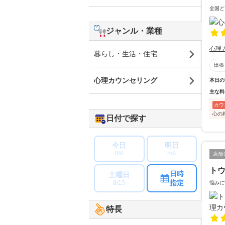
全国ど
ジャンル・業種
心理
暮らし・生活・住宅
出張
心理カウンセリング
本日の
主な料
カウ
心の
日付で探す
今日
明日
8/8
8/9
店舗
ト
日時
土曜日
指定
8/15
悩みに
特長