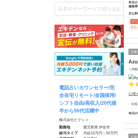
本日の
価格帯
主な料
カウ
コミ
店舗
Azu
＼内観
電話占いカウンセラー/完
心理
全在宅リモート/全国採用/
シフト自由/高収入/20代後
出張
半から50代活躍中
本日の
株式会社ピクシィ
勤務地
鹿児島県 伊佐市
給与タイプ
月給10万円～50万円
店舗