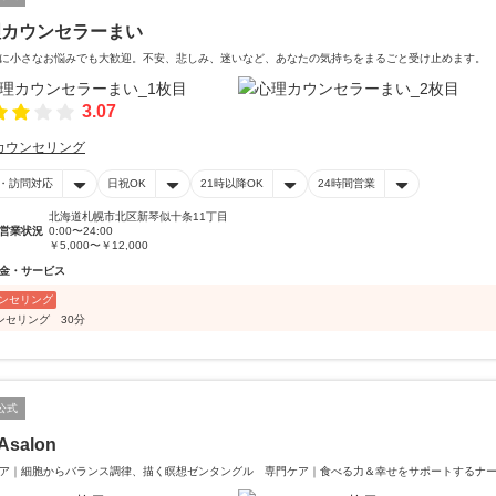
理カウンセラーまい
に小さなお悩みでも大歓迎。不安、悲しみ、迷いなど、あなたの気持ちをまるごと受け止めます。
3.07
カウンセリング
・訪問対応
日祝OK
21時以降OK
24時間営業
北海道札幌市北区新琴似十条11丁目
営業状況
0:00〜24:00
￥5,000〜￥12,000
金・サービス
ンセリング
ンセリング 30分
公式
Asalon
ア｜細胞からバランス調律、描く瞑想ゼンタングル 専門ケア｜食べる力＆幸せをサポートするナ