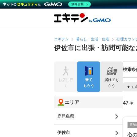
無料診断
エキテン
暮らし・生活・住宅
心理カウン
伊佐市に出張・訪問可能な
検索条
お店に行
来て
届けても
く
もらう
らう
エ
エリア
47
件
鹿児島県
店舗
伊佐市
心