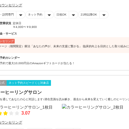
カウンセリング
・訪問専門
ネット予約
日祝OK
21時以降OK
営業状況
定休日
￥4,000〜￥9,900
金・サービス
ンセリング
ケージ（期間限定）療法「あなたの声が、未来の支援に繋がる」 臨床的向上を目的とした取り組み
予約カレンダー
予約で最大10,000円分のAmazonギフトカードが当たる！
公式
ネット予約スピードくじ対象店
ラーヒーリングサロン
を通してあなたの心と対話します♪潜在意識を読み解き、過去から未来を変えていく癒しのヒーリン
3.07
カウンセリング