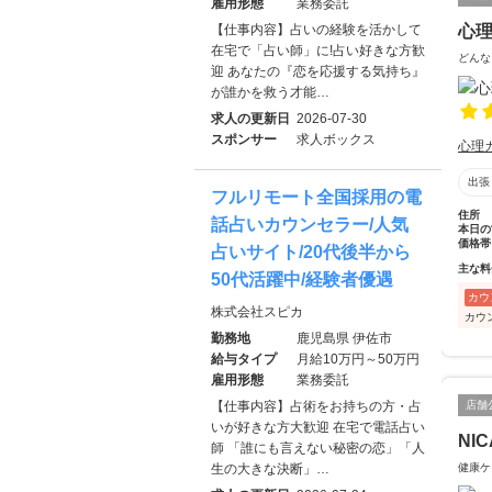
雇用形態
業務委託
心
【仕事内容】占いの経験を活かして
在宅で「占い師」に!占い好きな方歓
どんな
迎 あなたの『恋を応援する気持ち』
が誰かを救う才能…
求人の更新日
2026-07-30
スポンサー
求人ボックス
心理
出張
フルリモート全国採用の電
住所
話占いカウンセラー/人気
本日の
価格帯
占いサイト/20代後半から
主な料
50代活躍中/経験者優遇
カウ
株式会社スピカ
カウ
勤務地
鹿児島県 伊佐市
給与タイプ
月給10万円～50万円
雇用形態
業務委託
店舗
【仕事内容】占術をお持ちの方・占
いが好きな方大歓迎 在宅で電話占い
NIC
師 「誰にも言えない秘密の恋」「人
健康ケ
生の大きな決断」…