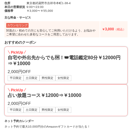
住所
東京都武蔵野市吉祥寺本町1-38-4
本日の営業状況
9:00〜23:00
価格帯
￥3,000〜￥55,000
主な料金・サービス
カウンセリング
3,000
￥
（税込）
対面占い 初めての方にも安心してご利用いただけるよう、お悩みや
ご希望に合わせた多彩なコースをご用意しております。
おすすめのクーポン
PickUp
自宅や外出先からでも🆗！👑電話鑑定80分￥12000円
⇒￥10000
2,000円OFF
平日限定
土日限定
男性限定
女性限定
PickUp
占い放題コース￥12000⇒￥10000
2,000円OFF
平日限定
土日限定
男性限定
女性限定
ネット予約カレンダー
ネット予約で最大10,000円分のAmazonギフトカードが当たる！