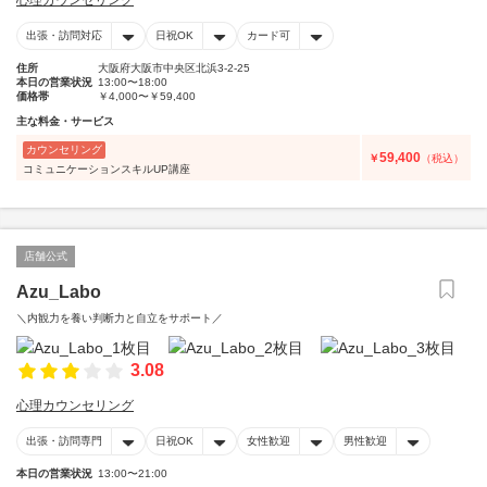
心理カウンセリング
出張・訪問対応
日祝OK
カード可
住所
大阪府大阪市中央区北浜3-2-25
本日の営業状況
13:00〜18:00
価格帯
￥4,000〜￥59,400
主な料金・サービス
カウンセリング
59,400
￥
（税込）
コミュニケーションスキルUP講座
店舗公式
Azu_Labo
＼内観力を養い判断力と自立をサポート／
3.08
心理カウンセリング
出張・訪問専門
日祝OK
女性歓迎
男性歓迎
本日の営業状況
13:00〜21:00