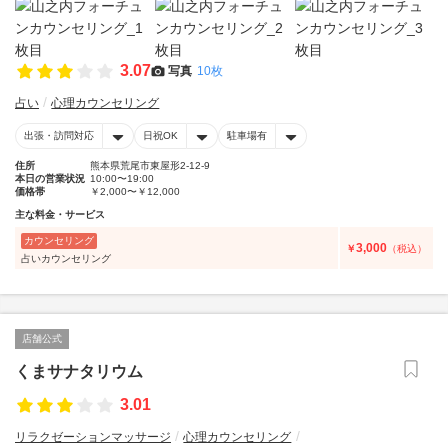
3.07
写真
10枚
占い
心理カウンセリング
出張・訪問対応
日祝OK
駐車場有
住所
熊本県荒尾市東屋形2-12-9
本日の営業状況
10:00〜19:00
価格帯
￥2,000〜￥12,000
主な料金・サービス
カウンセリング
3,000
￥
（税込）
占いカウンセリング
店舗公式
くまサナタリウム
3.01
リラクゼーションマッサージ
心理カウンセリング