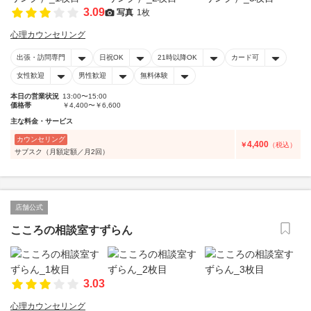
3.09
写真
1枚
心理カウンセリング
出張・訪問専門
日祝OK
21時以降OK
カード可
女性歓迎
男性歓迎
無料体験
本日の営業状況
13:00〜15:00
価格帯
￥4,400〜￥6,600
主な料金・サービス
カウンセリング
4,400
￥
（税込）
サブスク（月額定額／月2回）
店舗公式
こころの相談室すずらん
3.03
心理カウンセリング