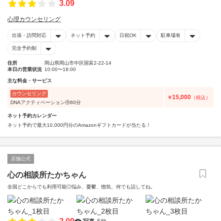
3.09
心理カウンセリング
出張・訪問対応
ネット予約
日祝OK
駐車場有
完全予約制
住所
岡山県岡山市中区国富2-22-14
本日の営業状況
10:00〜18:00
主な料金・サービス
カウンセリング
15,000
￥
（税込）
DNAアクティベーションⓇ60分
ネット予約カレンダー
ネット予約で最大10,000円分のAmazonギフトカードが当たる！
店舗公式
心の相談所たかちゃん
全国どこからでも利用可能◎悩み、憂鬱、惚気、何でも話してね。