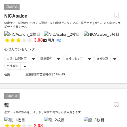
店舗公式
NICAsalon
健康ケア｜細胞からバランス調律、描く瞑想ゼンタングル 専門ケア｜食べる力＆幸せをサ
ポートするナース
3.08
写真
8枚
心理カウンセリング
出張・訪問対応
駐車場有
女性スタッフ
女性歓迎
男性歓迎
住所
三重県津市芸濃町椋本5484-85
店舗公式
龍
恋愛・人生の悩みを、優しさと現実の両方から読み解きます。
3.08