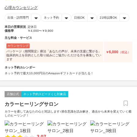
心理カウンセリング
出張・訪問専門
ネット予約
日祝OK
21時以降OK
本日の営業状況
定休日
価格帯
￥4,000〜￥9,900
主な料金・サービス
カウンセリング
パッケージ（期間限定）療法「あなたの声が、未来の支援に繋がる」
6,000
￥
（税込）
臨床的向上を目的とした取り組みにご協力いただける方を募集してい
ます
ネット予約カレンダー
ネット予約で最大10,000円分のAmazonギフトカードが当たる！
店舗公式
ネット予約スピードくじ対象店
カラーヒーリングサロン
カラーを通してあなたの心と対話します♪潜在意識を読み解き、過去から未来を変えていく癒
しのヒーリング！
3.07