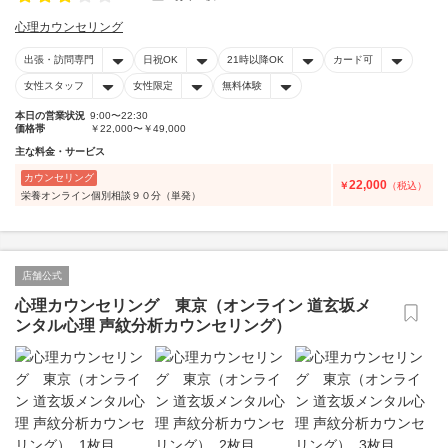
心理カウンセリング
出張・訪問専門
日祝OK
21時以降OK
カード可
女性スタッフ
女性限定
無料体験
本日の営業状況
9:00〜22:30
価格帯
￥22,000〜￥49,000
主な料金・サービス
カウンセリング
22,000
￥
（税込）
栄養オンライン個別相談９０分（単発）
店舗公式
心理カウンセリング 東京（オンライン 道玄坂メ
ンタル心理 声紋分析カウンセリング）