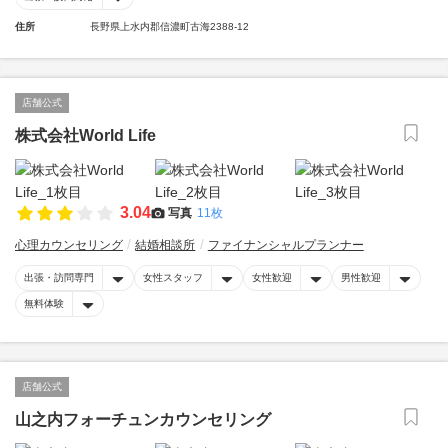
住所
長野県上水内郡信濃町古海2388-12
店舗公式
株式会社World Life
3.04
写真
11枚
心理カウンセリング
結婚相談所
ファイナンシャルプランナー
出張・訪問専門
女性スタッフ
女性歓迎
男性歓迎
無料体験
店舗公式
山之内フォーチュンカウンセリング