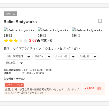
店舗公式
RefineBodyworks
3.07
写真
4枚
整体
カイロプラクティック
心理カウンセリング
占い
出張・訪問専門
日祝OK
クーポン有
女性歓迎
男性歓迎
本日の営業状況
9:00〜12:00 14:00〜19:00
価格帯
￥1,000〜￥72,000
主な料金・サービス
カウンセリング
2,000
￥
（税込）
金運、財運、快適な環境へ情報空間を変換いたします。 ポジティブ
なエネルギーで満たすサービスです！