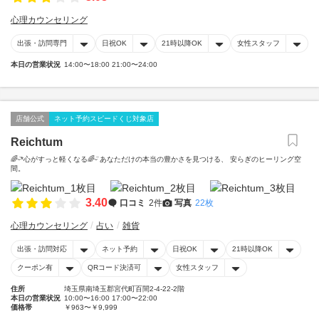
心理カウンセリング
出張・訪問専門
日祝OK
21時以降OK
女性スタッフ
本日の営業状況
14:00〜18:00 21:00〜24:00
店舗公式
ネット予約スピードくじ対象店
Reichtum
🌈ᵕ̈*心がすっと軽くなる🌈ᵕ̈ あなただけの本当の豊かさを見つける、 安らぎのヒーリング空
間。
3.40
口コミ
2件
写真
22枚
心理カウンセリング
占い
雑貨
出張・訪問対応
ネット予約
日祝OK
21時以降OK
クーポン有
QRコード決済可
女性スタッフ
住所
埼玉県南埼玉郡宮代町百間2-4-22-2階
本日の営業状況
10:00〜16:00 17:00〜22:00
価格帯
￥963〜￥9,999