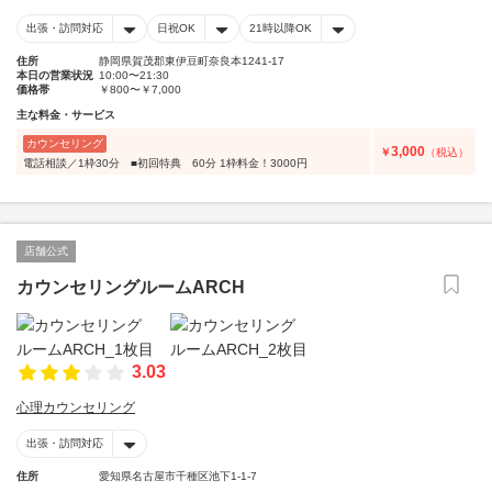
出張・訪問対応
日祝OK
21時以降OK
住所
静岡県賀茂郡東伊豆町奈良本1241-17
本日の営業状況
10:00〜21:30
価格帯
￥800〜￥7,000
主な料金・サービス
カウンセリング
3,000
￥
（税込）
電話相談／1枠30分 ■初回特典 60分 1枠料金！3000円
店舗公式
カウンセリングルームARCH
3.03
心理カウンセリング
出張・訪問対応
住所
愛知県名古屋市千種区池下1-1-7