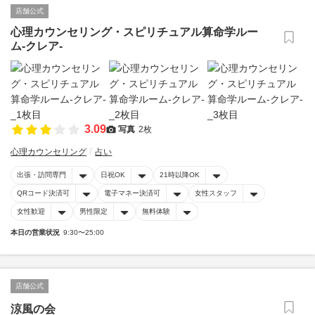
店舗公式
心理カウンセリング・スピリチュアル算命学ルー
ム-クレア-
3.09
写真
2枚
心理カウンセリング
占い
出張・訪問専門
日祝OK
21時以降OK
QRコード決済可
電子マネー決済可
女性スタッフ
女性歓迎
男性限定
無料体験
本日の営業状況
9:30〜25:00
店舗公式
涼風の会