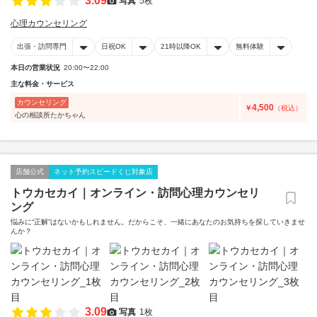
3.09
写真
5枚
心理カウンセリング
出張・訪問専門
日祝OK
21時以降OK
無料体験
本日の営業状況
20:00〜22:00
主な料金・サービス
カウンセリング
4,500
￥
（税込）
心の相談所たかちゃん
店舗公式
ネット予約スピードくじ対象店
トウカセカイ｜オンライン・訪問心理カウンセリ
ング
悩みに“正解”はないかもしれません。だからこそ、一緒にあなたのお気持ちを探していきませ
んか？
3.09
写真
1枚