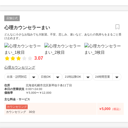
店舗公式
心理カウンセラーまい
どんなに小さなお悩みでも大歓迎。不安、悲しみ、迷いなど、あなたの気持ちをまるごと受
け止めます。
3.07
心理カウンセリング
出張・訪問対応
日祝OK
21時以降OK
24時間営業
住所
北海道札幌市北区新琴似十条11丁目
本日の営業状況
0:00〜24:00
価格帯
￥5,000〜￥12,000
主な料金・サービス
カウンセリング
5,000
￥
（税込）
カウンセリング 30分