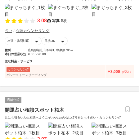
3.08
写真
5枚
占い
心理カウンセリング
出張・訪問対応
日祝OK
住所
広島県福山市御幸町中津原705-2
本日の営業状況
9:30〜20:00
主な料金・サービス
カウンセリング
3,000
￥
（税込）
パワーストーンリーディング
店舗公式
開運占い相談スポット柏木
世にも明るい人生相談へようこそ♪あなたの心に灯りをともす占い・カウンセリング