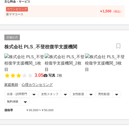
主な料金・サービス
カウンセリング
1,500
￥
（税込）
若ママコース
店舗公式
株式会社 PLS_不登校復学支援機関
3.05
写真
2枚
家庭教師
心理カウンセリング
出張・訪問専門
女性スタッフ
女性歓迎
男性歓迎
無料体験
価格帯
￥30,000〜￥50,000