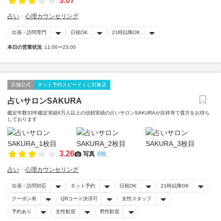
3.07
占い
心理カウンセリング
出張・訪問専門
日祝OK
21時以降OK
本日の営業状況
11:00〜23:00
店舗公式
ネット予約スピードくじ対象店
占いサロンSAKURA
鑑定年数33年鑑定実績6万人以上の信頼実績の占いサロンSAKURAが吉祥寺で貴方をお待ち
しております
3.26
写真
8枚
占い
心理カウンセリング
出張・訪問対応
ネット予約
日祝OK
21時以降OK
クーポン有
QRコード決済可
女性スタッフ
予約あり
女性歓迎
男性歓迎