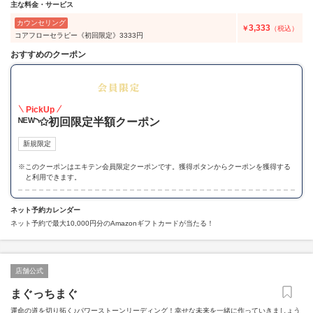
主な料金・サービス
カウンセリング
3,333
￥
（税込）
コアフローセラピー《初回限定》3333円
おすすめのクーポン
50
PickUp
ᴺᴱᵂ◝✩初回限定半額クーポン
新規限定
※
このクーポンはエキテン会員限定クーポンです。獲得ボタンからクーポンを獲得する
と利用できます。
ネット予約カレンダー
ネット予約で最大10,000円分のAmazonギフトカードが当たる！
店舗公式
まぐっちまぐ
運命の道を切り拓く♪パワーストーンリーディング！幸せな未来を一緒に作っていきましょう