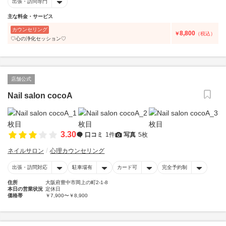
出張・訪問専門
主な料金・サービス
カウンセリング
8,800
￥
（税込）
♡心の浄化セッション♡
店舗公式
Nail salon cocoA
3.30
口コミ
1件
写真
5枚
ネイルサロン
心理カウンセリング
出張・訪問対応
駐車場有
カード可
完全予約制
住所
大阪府豊中市岡上の町2-1-8
本日の営業状況
定休日
価格帯
￥7,900〜￥8,900