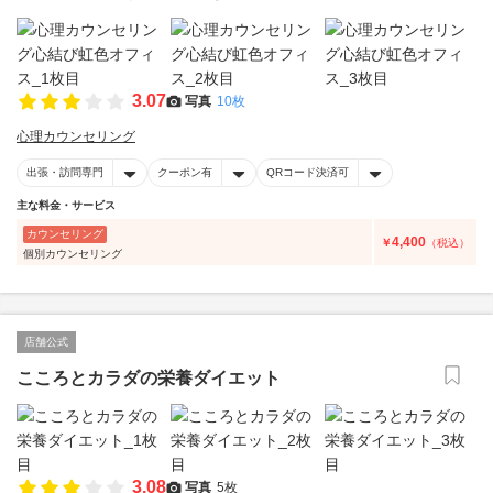
3.07
写真
10枚
心理カウンセリング
出張・訪問専門
クーポン有
QRコード決済可
主な料金・サービス
カウンセリング
4,400
￥
（税込）
個別カウンセリング
店舗公式
こころとカラダの栄養ダイエット
3.08
写真
5枚