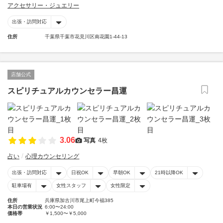
アクセサリー・ジュエリー
出張・訪問対応
住所
千葉県千葉市花見川区南花園1-44-13
店舗公式
スピリチュアルカウンセラー昌運
3.06
写真
4枚
占い
心理カウンセリング
出張・訪問対応
日祝OK
早朝OK
21時以降OK
駐車場有
女性スタッフ
女性限定
住所
兵庫県加古川市尾上町今福385
本日の営業状況
6:00〜24:00
価格帯
￥1,500〜￥5,000