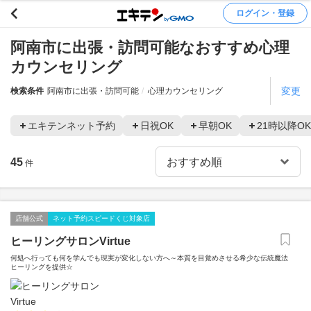
ログイン・登録
阿南市に出張・訪問可能なおすすめ心理
カウンセリング
変更
検索条件
阿南市に出張・訪問可能
心理カウンセリング
エキテンネット予約
日祝OK
早朝OK
21時以降OK
45
件
店舗公式
ネット予約スピードくじ対象店
ヒーリングサロンVirtue
何処へ行っても何を学んでも現実が変化しない方へ～本質を目覚めさせる希少な伝統魔法
ヒーリングを提供☆