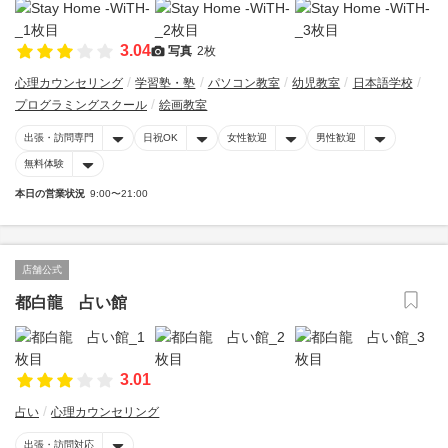
3.04
写真
2枚
心理カウンセリング
学習塾・塾
パソコン教室
幼児教室
日本語学校
プログラミングスクール
絵画教室
出張・訪問専門
日祝OK
女性歓迎
男性歓迎
無料体験
本日の営業状況
9:00〜21:00
店舗公式
都白龍 占い館
3.01
占い
心理カウンセリング
出張・訪問対応