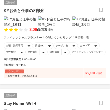
店舗公式
KYお金と仕事の相談所
3.09
写真
5枚
ファイナンシャルプランナー
心理カウンセリング
学習塾・塾
出張・訪問専門
日祝OK
クーポン有
カード可
女性歓迎
男性歓迎
無料体験
ファイナンシャルプランナー
本日の営業状況
9:00〜18:00
主な料金・サービス
カウンセリング
5,000
￥
（税込）
「お金と仕事」のお悩み相談
店舗公式
Stay Home -WiTH-