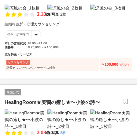
3.10
写真
2枚
結婚相談所
心理カウンセリング
出張・訪問専門
本日の営業状況
18:00〜21:00
価格帯
￥25,000〜￥100,000
主な料金・サービス
カウンセリング
100,000
￥
（税込）
恋愛カウンセリング／サービス料金
店舗公式
HealingRoom★美鴨の癒し★〜小波の詩〜
3.08
写真
8枚