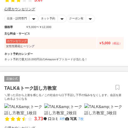
心理カウンセリング
出張・訪問専門
ネット予約
クーポン有
価格帯
￥5,000〜￥12,000
主な料金・サービス
カウンセリング
5,000
￥
（税込）
女性性開花ヒーリング
ネット予約カレンダー
ネット予約で最大10,000円分のAmazonギフトカードが当たる！
店舗公式
TALK&トーク話し方教室
＼習った日から上達を感じる／この社会から口下手話し下手の悩みをなくします。会話を楽
しめるようになる
3.73
口コミ
4件
写真
7枚