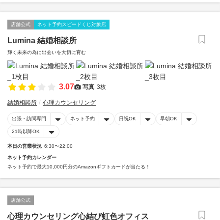
店舗公式
ネット予約スピードくじ対象店
Lumina 結婚相談所
輝く未来の為に出会いを大切に育む
3.07
写真
3枚
結婚相談所
心理カウンセリング
出張・訪問専門
ネット予約
日祝OK
早朝OK
21時以降OK
本日の営業状況
6:30〜22:00
ネット予約カレンダー
ネット予約で最大10,000円分のAmazonギフトカードが当たる！
店舗公式
心理カウンセリング心結び虹色オフィス