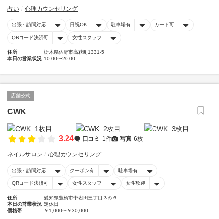
占い
心理カウンセリング
出張・訪問対応
日祝OK
駐車場有
カード可
QRコード決済可
女性スタッフ
住所
栃木県佐野市高萩町1331-5
本日の営業状況
10:00〜20:00
店舗公式
CWK
3.24
口コミ
1件
写真
6枚
ネイルサロン
心理カウンセリング
出張・訪問対応
クーポン有
駐車場有
QRコード決済可
女性スタッフ
女性歓迎
住所
愛知県豊橋市中岩田三丁目３の６
本日の営業状況
定休日
価格帯
￥1,000〜￥30,000