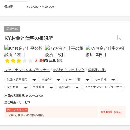
価格帯
￥30,000〜￥50,000
店舗公式
KYお金と仕事の相談所
3.09
写真
5枚
ファイナンシャルプランナー
心理カウンセリング
学習塾・塾
出張・訪問専門
日祝OK
クーポン有
カード可
女性歓迎
男性歓迎
無料体験
ファイナンシャルプランナー
本日の営業状況
9:00〜18:00
主な料金・サービス
カウンセリング
5,000
￥
（税込）
「お金と仕事」のお悩み相談