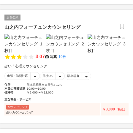
店舗公式
山之内フォーチュンカウンセリング
3.07
写真
10枚
占い
心理カウンセリング
出張・訪問対応
日祝OK
駐車場有
住所
熊本県荒尾市東屋形2-12-9
本日の営業状況
10:00〜19:00
価格帯
￥2,000〜￥12,000
主な料金・サービス
カウンセリング
3,000
￥
（税込）
占いカウンセリング