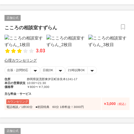
店舗公式
こころの相談室すずらん
3.03
心理カウンセリング
出張・訪問対応
日祝OK
21時以降OK
住所
静岡県賀茂郡東伊豆町奈良本1241-17
本日の営業状況
10:00〜21:30
価格帯
￥800〜￥7,000
主な料金・サービス
カウンセリング
3,000
￥
（税込）
電話相談／1枠30分 ■初回特典 60分 1枠料金！3000円
店舗公式