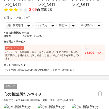
3.09
写真
1枚
心理カウンセリング
出張・訪問専門
ネット予約
日祝OK
21時以降OK
本日の営業状況
定休日
価格帯
￥4,000〜￥9,900
主な料金・サービス
カウンセリング
パッケージ（期間限定）療法「あなたの声が、未来の支援に繋がる」
6,000
￥
（税込）
臨床的向上を目的とした取り組みにご協力いただける方を募集してい
ます
ネット予約カレンダー
ネット予約で最大10,000円分のAmazonギフトカードが当たる！
店舗公式
心の相談所たかちゃん
全国どこからでも利用可能◎悩み、憂鬱、惚気、何でも話してね。