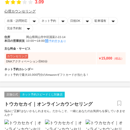
3.09
心理カウンセリング
出張・訪問対応
ネット予約
日祝OK
駐車場有
完全予約制
住所
岡山県岡山市中区国富2-22-14
本日の営業状況
10:00〜18:00
予約空きあり
主な料金・サービス
カウンセリング
15,000
￥
（税込）
DNAアクティベーションⓇ60分
ネット予約カレンダー
ネット予約で最大10,000円分のAmazonギフトカードが当たる！
店舗公式
ネット予約スピードくじ対象店
トウカセカイ｜オンラインカウンセリング
悩みに“正解”はないかもしれません。だからこそ、一緒にあなたのお気持ちを探していきませ
んか？