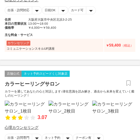
心理カウンセリング
出張・訪問対応
日祝OK
カード可
住所
大阪府大阪市中央区北浜3-2-25
本日の営業状況
13:00〜18:00
価格帯
￥4,000〜￥59,400
主な料金・サービス
カウンセリング
59,400
￥
（税込）
コミュニケーションスキルUP講座
店舗公式
ネット予約スピードくじ対象店
カラーヒーリングサロン
カラーを通してあなたの心と対話します♪潜在意識を読み解き、過去から未来を変えていく癒
しのヒーリング！
3.07
心理カウンセリング
出張・訪問専門
ネット予約
クーポン有