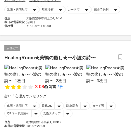
ネイルサロン
心理カウンセリング
出張・訪問対応
駐車場有
カード可
完全予約制
住所
大阪府豊中市岡上の町2-1-8
本日の営業状況
定休日
価格帯
￥7,900〜￥8,900
店舗公式
HealingRoom★美鴨の癒し★〜小波の詩〜
3.08
写真
8枚
占い
心理カウンセリング
出張・訪問対応
日祝OK
駐車場有
カード可
QRコード決済可
女性スタッフ
住所
栃木県佐野市高萩町1331-5
本日の営業状況
10:00〜20:00