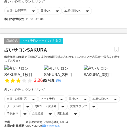
占い
心理カウンセリング
出張・訪問専門
日祝OK
21時以降OK
本日の営業状況
11:00〜23:00
店舗公式
ネット予約スピードくじ対象店
占いサロンSAKURA
鑑定年数33年鑑定実績6万人以上の信頼実績の占いサロンSAKURAが吉祥寺で貴方をお待ち
しております
3.26
写真
8枚
占い
心理カウンセリング
出張・訪問対応
ネット予約
日祝OK
21時以降OK
クーポン有
QRコード決済可
女性スタッフ
予約あり
女性歓迎
男性歓迎
住所
東京都武蔵野市吉祥寺本町1-38-4
本日の営業状況
9:00〜23:00
予約空きあり