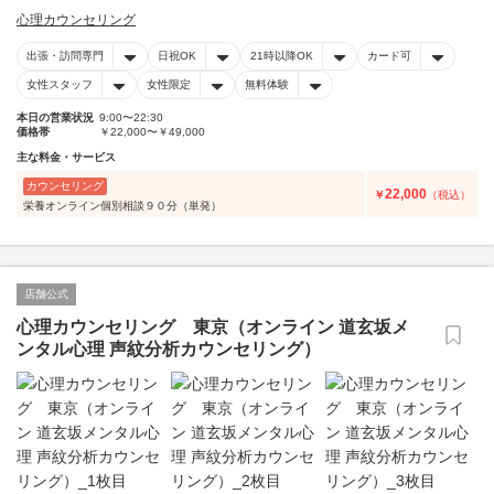
心理カウンセリング
出張・訪問専門
日祝OK
21時以降OK
カード可
女性スタッフ
女性限定
無料体験
本日の営業状況
9:00〜22:30
価格帯
￥22,000〜￥49,000
主な料金・サービス
カウンセリング
22,000
￥
（税込）
栄養オンライン個別相談９０分（単発）
店舗公式
心理カウンセリング 東京（オンライン 道玄坂メ
ンタル心理 声紋分析カウンセリング）