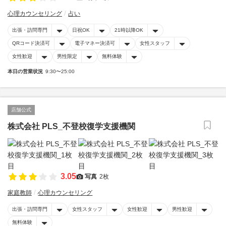
心理カウンセリング
占い
出張・訪問専門
日祝OK
21時以降OK
QRコード決済可
電子マネー決済可
女性スタッフ
女性歓迎
男性限定
無料体験
本日の営業状況
9:30〜25:00
店舗公式
株式会社 PLS_不登校復学支援機関
3.05
写真
2枚
家庭教師
心理カウンセリング
出張・訪問専門
女性スタッフ
女性歓迎
男性歓迎
無料体験