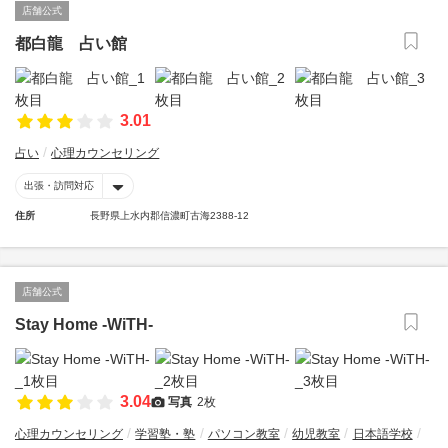
店舗公式
都白龍 占い館
3.01
占い
心理カウンセリング
出張・訪問対応
住所
長野県上水内郡信濃町古海2388-12
店舗公式
Stay Home -WiTH-
3.04
写真
2枚
心理カウンセリング
学習塾・塾
パソコン教室
幼児教室
日本語学校