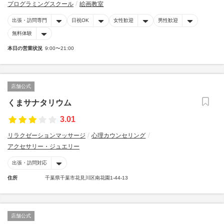
プログラミングスクール
絵画教室
出張・訪問専門
日祝OK
女性歓迎
男性歓迎
無料体験
本日の営業状況
9:00〜21:00
店舗公式
くまサナタリウム
3.01
リラクゼーションマッサージ
心理カウンセリング
アクセサリー・ジュエリー
出張・訪問対応
住所
千葉県千葉市花見川区南花園1-44-13
店舗公式