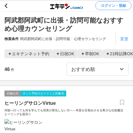
ログイン・登録
阿武郡阿武町に出張・訪問可能なおすす
め心理カウンセリング
変更
検索条件
阿武郡阿武町に出張・訪問可能
心理カウンセリング
エキテンネット予約
日祝OK
早朝OK
21時以降OK
46
件
店舗公式
ネット予約スピードくじ対象店
ヒーリングサロンVirtue
何処へ行っても何を学んでも現実が変化しない方へ～本質を目覚めさせる希少な伝統魔法
ヒーリングを提供☆