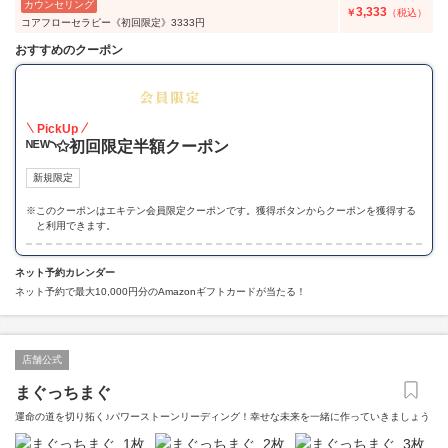
カウンセリング
3,333
￥
（税込）
コアフローセラピー《初回限定》3333円
おすすめのクーポン
50
PickUp
ᴺᴱᵂ◝✩初回限定半額クーポン
新規限定
※
このクーポンはエキテン会員限定クーポンです。獲得ボタンからクーポンを獲得する
と利用できます。
ネット予約カレンダー
ネット予約で最大10,000円分のAmazonギフトカードが当たる！
店舗公式
まぐっちまぐ
運命の道を切り拓く♪パワーストーンリーディング！幸せな未来を一緒に作っていきましょう