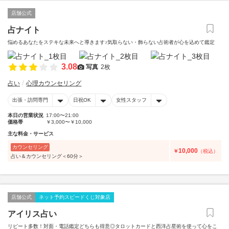
店舗公式
占ナイト
悩めるあなたをステキな未来へと導きます♪気取らない・飾らない占術者が心を込めて鑑定
3.08
写真
2枚
占い
心理カウンセリング
出張・訪問専門
日祝OK
女性スタッフ
本日の営業状況
17:00〜21:00
価格帯
￥3,000〜￥10,000
主な料金・サービス
カウンセリング
10,000
￥
（税込）
占い＆カウンセリング＜60分＞
店舗公式
ネット予約スピードくじ対象店
アイリス占い
リピート多数！対面・電話鑑定どちらも得意◎タロットカードと西洋占星術を使って心をこ