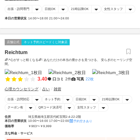
出張・訪問専門
日祝OK
21時以降OK
女性スタッフ
本日の営業状況
14:00〜18:00 21:00〜24:00
店舗公式
ネット予約スピードくじ対象店
Reichtum
🌈ᵕ̈*心がすっと軽くなる🌈ᵕ̈ あなただけの本当の豊かさを見つける、 安らぎのヒーリング空
間。
3.40
口コミ
2件
写真
22枚
心理カウンセリング
占い
雑貨
出張・訪問対応
ネット予約
日祝OK
21時以降OK
クーポン有
QRコード決済可
女性スタッフ
住所
埼玉県南埼玉郡宮代町百間2-4-22-2階
本日の営業状況
10:00〜16:00 17:00〜22:00
予約空きあり
価格帯
￥963〜￥9,999
主な料金・サービス