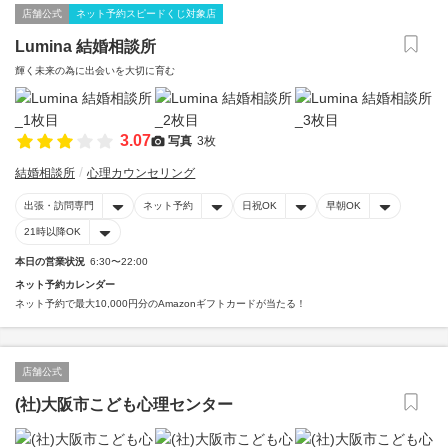
店舗公式
ネット予約スピードくじ対象店
Lumina 結婚相談所
輝く未来の為に出会いを大切に育む
3.07
写真
3枚
結婚相談所
心理カウンセリング
出張・訪問専門
ネット予約
日祝OK
早朝OK
21時以降OK
本日の営業状況
6:30〜22:00
ネット予約カレンダー
ネット予約で最大10,000円分のAmazonギフトカードが当たる！
店舗公式
(社)大阪市こども心理センター