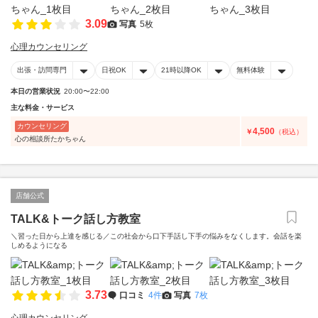
3.09
写真
5枚
心理カウンセリング
出張・訪問専門
日祝OK
21時以降OK
無料体験
本日の営業状況
20:00〜22:00
主な料金・サービス
カウンセリング
4,500
￥
（税込）
心の相談所たかちゃん
店舗公式
TALK&トーク話し方教室
＼習った日から上達を感じる／この社会から口下手話し下手の悩みをなくします。会話を楽
しめるようになる
3.73
口コミ
4件
写真
7枚