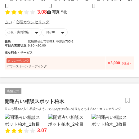
3.08
写真
5枚
占い
心理カウンセリング
出張・訪問対応
日祝OK
住所
広島県福山市御幸町中津原705-2
本日の営業状況
9:30〜20:00
主な料金・サービス
カウンセリング
3,000
￥
（税込）
パワーストーンリーディング
店舗公式
開運占い相談スポット柏木
世にも明るい人生相談へようこそ♪あなたの心に灯りをともす占い・カウンセリング
3.07