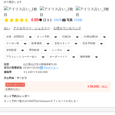
めて鑑定します
4.98
口コミ
266件
写真
158枚
占い
アクセサリー・ジュエリー
心理カウンセリング
出張・訪問対応
ネット予約
日祝OK
21時以降OK
クーポン有
駐車場有
女性スタッフ
完全予約制
女性歓迎
男性歓迎
レンタル
アウトレットコーナーあり
オーダーメイド
無料体験
住所
山口県山口市小郡御幸町5-26
本日の営業状況
10:00〜23:00
予約空きあり
価格帯
￥1,100〜￥220,000
主な料金・サービス
カウンセリング
38,000
￥
（税込）
企業向け占い
ネット予約カレンダー
ネット予約で最大10,000円分のAmazonギフトカードが当たる！