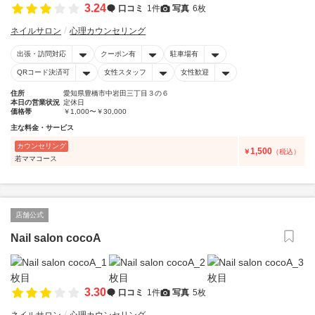
3.24
口コミ
1件
写真
6枚
ネイルサロン
心理カウンセリング
出張・訪問対応
クーポン有
駐車場有
QRコード決済可
女性スタッフ
女性歓迎
住所
愛知県豊橋市中岩田三丁目３の６
本日の営業状況
定休日
価格帯
￥1,000〜￥30,000
主な料金・サービス
カウンセリング
1,500
￥
（税込）
若ママコース
店舗公式
Nail salon cocoA
3.30
口コミ
1件
写真
5枚