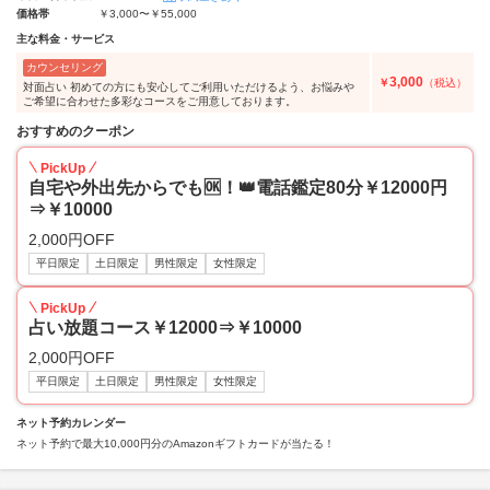
価格帯
￥3,000〜￥55,000
主な料金・サービス
カウンセリング
3,000
￥
（税込）
対面占い 初めての方にも安心してご利用いただけるよう、お悩みや
ご希望に合わせた多彩なコースをご用意しております。
おすすめのクーポン
PickUp
自宅や外出先からでも🆗！👑電話鑑定80分￥12000円
⇒￥10000
2,000円OFF
平日限定
土日限定
男性限定
女性限定
PickUp
占い放題コース￥12000⇒￥10000
2,000円OFF
平日限定
土日限定
男性限定
女性限定
ネット予約カレンダー
ネット予約で最大10,000円分のAmazonギフトカードが当たる！