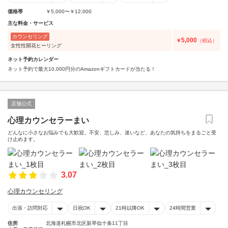
価格帯
￥5,000〜￥12,000
主な料金・サービス
カウンセリング
5,000
￥
（税込）
女性性開花ヒーリング
ネット予約カレンダー
ネット予約で最大10,000円分のAmazonギフトカードが当たる！
店舗公式
心理カウンセラーまい
どんなに小さなお悩みでも大歓迎。不安、悲しみ、迷いなど、あなたの気持ちをまるごと受
け止めます。
3.07
心理カウンセリング
出張・訪問対応
日祝OK
21時以降OK
24時間営業
住所
北海道札幌市北区新琴似十条11丁目