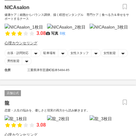
NICAsalon
健康ケア｜細胞からバランス調律、描く瞑想ゼンタングル 専門ケア｜食べる力＆幸せをサ
ポートするナース
3.08
写真
8枚
心理カウンセリング
出張・訪問対応
駐車場有
女性スタッフ
女性歓迎
男性歓迎
住所
三重県津市芸濃町椋本5484-85
店舗公式
龍
恋愛・人生の悩みを、優しさと現実の両方から読み解きます。
3.08
心理カウンセリング