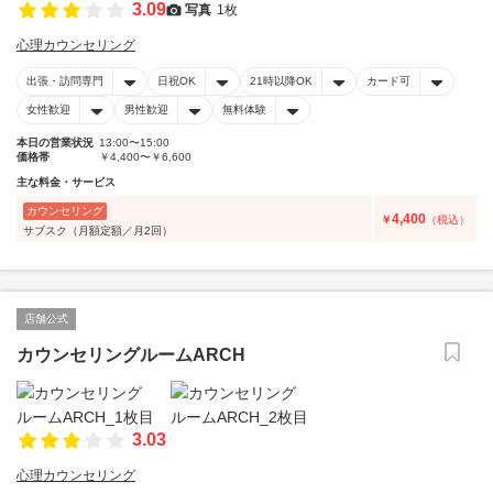
3.09
写真
1枚
心理カウンセリング
出張・訪問専門
日祝OK
21時以降OK
カード可
女性歓迎
男性歓迎
無料体験
本日の営業状況
13:00〜15:00
価格帯
￥4,400〜￥6,600
主な料金・サービス
カウンセリング
4,400
￥
（税込）
サブスク（月額定額／月2回）
店舗公式
カウンセリングルームARCH
3.03
心理カウンセリング