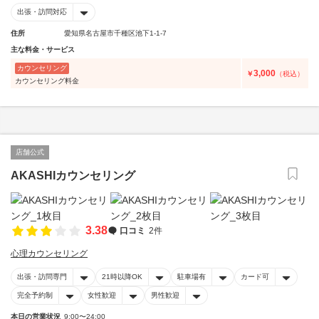
出張・訪問対応
住所
愛知県名古屋市千種区池下1-1-7
主な料金・サービス
カウンセリング
3,000
￥
（税込）
カウンセリング料金
店舗公式
AKASHIカウンセリング
3.38
口コミ
2件
心理カウンセリング
出張・訪問専門
21時以降OK
駐車場有
カード可
完全予約制
女性歓迎
男性歓迎
本日の営業状況
9:00〜24:00