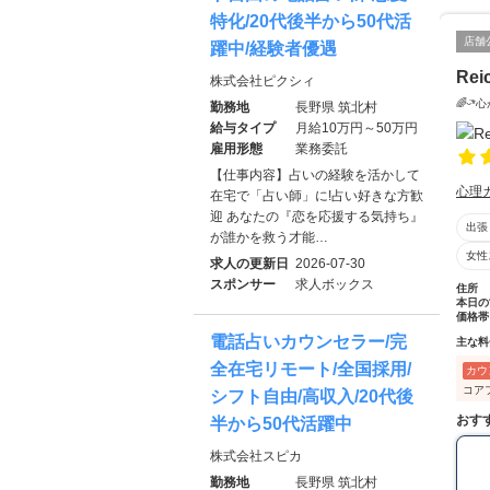
特化/20代後半から50代活
店舗
躍中/経験者優遇
Rei
株式会社ピクシィ
🌈ᵕ
勤務地
長野県 筑北村
給与タイプ
月給10万円～50万円
雇用形態
業務委託
【仕事内容】占いの経験を活かして
心理
在宅で「占い師」に!占い好きな方歓
迎 あなたの『恋を応援する気持ち』
出張
が誰かを救う才能…
女性
求人の更新日
2026-07-30
スポンサー
求人ボックス
住所
本日の
価格帯
電話占いカウンセラー/完
主な料
全在宅リモート/全国採用/
カウ
コア
シフト自由/高収入/20代後
おす
半から50代活躍中
株式会社スピカ
勤務地
長野県 筑北村