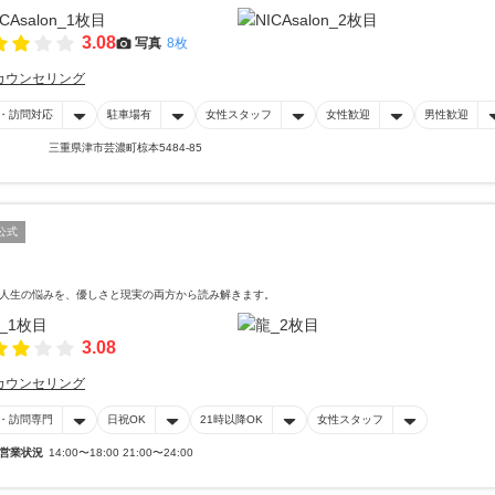
3.08
写真
8枚
カウンセリング
・訪問対応
駐車場有
女性スタッフ
女性歓迎
男性歓迎
三重県津市芸濃町椋本5484-85
公式
人生の悩みを、優しさと現実の両方から読み解きます。
3.08
カウンセリング
・訪問専門
日祝OK
21時以降OK
女性スタッフ
営業状況
14:00〜18:00 21:00〜24:00