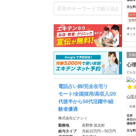
主な料
カウ
女性
ネット
ネット
店舗
心
どんな
電話占い師/完全在宅リ
モート/全国採用/高収入/20
心理
代後半から50代活躍中/経
出張
験者優遇
住所
株式会社ピクシィ
本日の
価格帯
勤務地
長野県 筑北村
主な料
給与タイプ
月給10万円～50万円