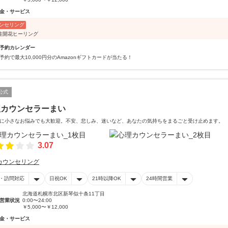
金・サービス
ンセリング
性開花ヒーリング
予約カレンダー
予約で最大10,000円分のAmazonギフトカードが当たる！
公式
理カウンセラーまい
に小さなお悩みでも大歓迎。不安、悲しみ、迷いなど、あなたの気持ちをまるごと受け止めます。
3.07
カウンセリング
・訪問対応
日祝OK
21時以降OK
24時間営業
北海道札幌市北区新琴似十条11丁目
営業状況
0:00〜24:00
￥5,000〜￥12,000
金・サービス