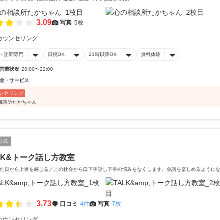
3.09
写真
5枚
カウンセリング
・訪問専門
日祝OK
21時以降OK
無料体験
営業状況
20:00〜22:00
金・サービス
ンセリング
相談所たかちゃん
公式
LK&トーク話し方教室
た日から上達を感じる／この社会から口下手話し下手の悩みをなくします。会話を楽しめるように
3.73
口コミ
4件
写真
7枚
カウンセリング