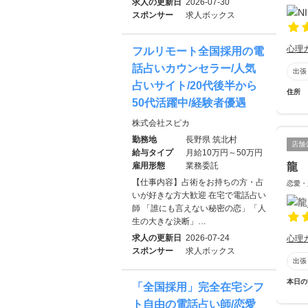
求人の更新日
2026-07-30
スポンサー
求人ボックス
心理
フルリモート全国採用の電
話占いカウンセラー/人気
出張
占いサイト/20代後半から
住所
50代活躍中/経験者優遇
株式会社スピカ
勤務地
長野県 筑北村
店舗
給与タイプ
月給10万円～50万円
龍
雇用形態
業務委託
【仕事内容】占術をお持ちの方・占
恋愛・
いが好きな方大歓迎 在宅で電話占い
師 「誰にも言えない秘密の恋」「人
生の大きな決断」…
求人の更新日
2026-07-24
心理
スポンサー
求人ボックス
出張
本日の
「全国採用」完全在宅シフ
ト自由の電話占い師/恋愛