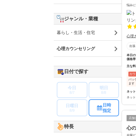
悩みに
ジャンル・業種
暮らし・生活・住宅
心理
出張
心理カウンセリング
本日の
価格帯
主な料
日付で探す
カウ
パッ
ます
今日
明日
ネット
8/7
8/8
ネット
日時
日曜日
指定
8/9
店舗
特長
心
全国ど