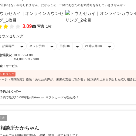
“正解”はないかもしれません。だからこそ、一緒にあなたのお気持ちを探していきませんか？
3.09
写真
1枚
カウンセリング
・訪問専門
ネット予約
日祝OK
21時以降OK
営業状況
10:00〜24:00
￥4,000〜￥9,900
金・サービス
ンセリング
ケージ（期間限定）療法「あなたの声が、未来の支援に繋がる」 臨床的向上を目的とした取り組み
予約カレンダー
予約で最大10,000円分のAmazonギフトカードが当たる！
公式
の相談所たかちゃん
こからでも利用可能◎悩み、憂鬱、惚気、何でも話してね。