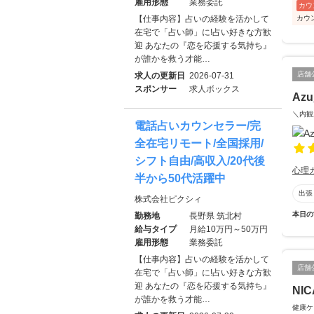
雇用形態
業務委託
カウ
カウ
【仕事内容】占いの経験を活かして
在宅で「占い師」に!占い好きな方歓
迎 あなたの『恋を応援する気持ち』
が誰かを救う才能…
店舗
求人の更新日
2026-07-31
スポンサー
求人ボックス
Azu
＼内観
電話占いカウンセラー/完
全在宅リモート/全国採用/
シフト自由/高収入/20代後
心理
半から50代活躍中
出張
株式会社ピクシィ
本日の
勤務地
長野県 筑北村
給与タイプ
月給10万円～50万円
雇用形態
業務委託
【仕事内容】占いの経験を活かして
店舗
在宅で「占い師」に!占い好きな方歓
迎 あなたの『恋を応援する気持ち』
NIC
が誰かを救う才能…
健康ケ