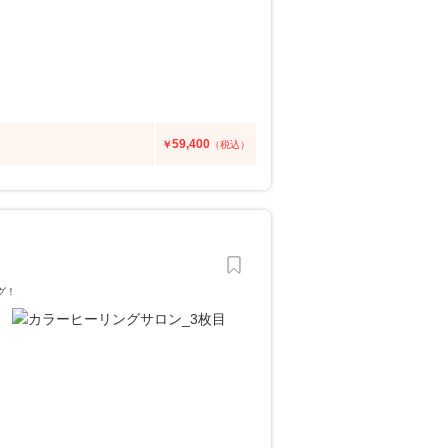
59,400
￥
（税込）
グ！