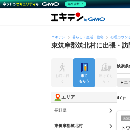
無料診断
エキテン
暮らし・生活・住宅
心理カウン
東筑摩郡筑北村に出張・訪
検索条
お店に行
来て
届けても
く
もらう
らう
エ
エリア
47
件
長野県
店舗
東筑摩郡筑北村
ト