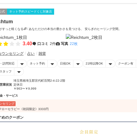
公式
ネット予約スピードくじ対象店
chtum
̈*心がすっと軽くなる🌈ᵕ̈ あなただけの本当の豊かさを見つける、 安らぎのヒーリング空間。
3.40
口コミ
2件
写真
22枚
カウンセリング
占い
雑貨
・訪問対応
ネット予約
日祝OK
21時以降OK
クーポン有
スタッフ
埼玉県南埼玉郡宮代町百間2-4-22-2階
営業状況
定休日
￥963〜￥9,999
金・サービス
ンセリング
フローセラピー《初回限定》3333円
すめのクーポン
50