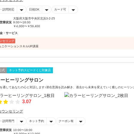
・訪問対応
日祝OK
カード可
大阪府大阪市中央区北浜3-2-25
営業状況
9:00〜18:00
￥4,000〜￥59,400
金・サービス
ンセリング
ュニケーションスキルUP講座
公式
ネット予約スピードくじ対象店
ラーヒーリングサロン
を通してあなたの心と対話します♪潜在意識を読み解き、過去から未来を変えていく癒しのヒーリン
3.07
カウンセリング
・訪問専門
ネット予約
クーポン有
営業状況
10:00〜18:00
￥5,000〜￥12,000