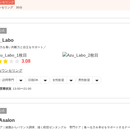
ンセリング
ンセリング 30分
公式
_Labo
力を養い判断力と自立をサポート／
3.08
カウンセリング
・訪問専門
日祝OK
女性歓迎
男性歓迎
営業状況
13:00〜21:00
公式
Asalon
ア｜細胞からバランス調律、描く瞑想ゼンタングル 専門ケア｜食べる力＆幸せをサポートするナ