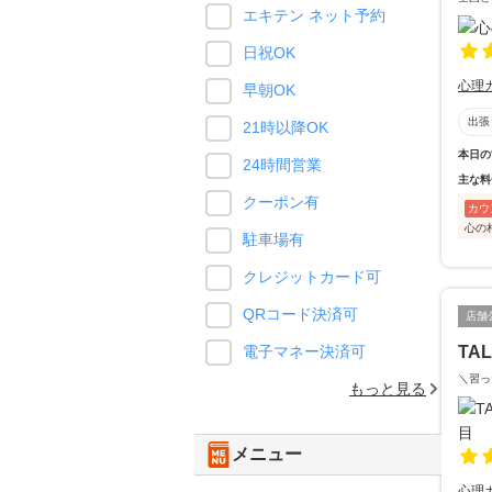
エキテン ネット予約
日祝OK
心理
早朝OK
出張
21時以降OK
本日の
24時間営業
主な料
クーポン有
カウ
心の
駐車場有
クレジットカード可
QRコード決済可
店舗
TA
電子マネー決済可
＼習っ
もっと見る
メニュー
心理