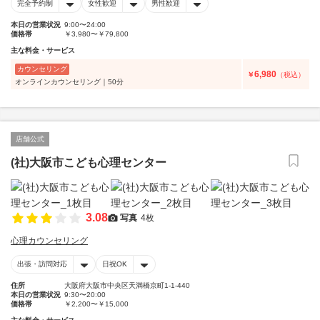
完全予約制
女性歓迎
男性歓迎
本日の営業状況
9:00〜24:00
価格帯
￥3,980〜￥79,800
主な料金・サービス
カウンセリング
6,980
￥
（税込）
オンラインカウンセリング｜50分
店舗公式
(社)大阪市こども心理センター
3.08
写真
4枚
心理カウンセリング
出張・訪問対応
日祝OK
住所
大阪府大阪市中央区天満橋京町1-1-440
本日の営業状況
9:30〜20:00
価格帯
￥2,200〜￥15,000