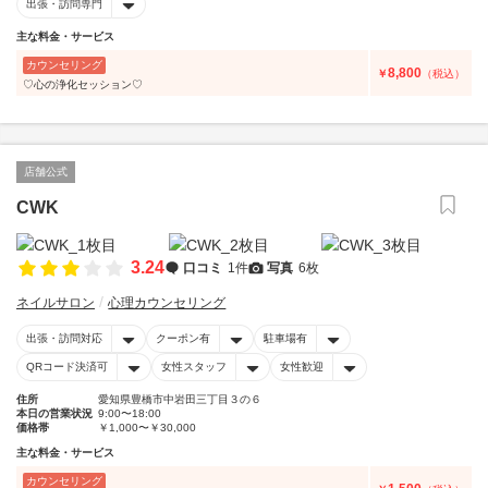
出張・訪問専門
主な料金・サービス
カウンセリング
8,800
￥
（税込）
♡心の浄化セッション♡
店舗公式
CWK
3.24
口コミ
1件
写真
6枚
ネイルサロン
心理カウンセリング
出張・訪問対応
クーポン有
駐車場有
QRコード決済可
女性スタッフ
女性歓迎
住所
愛知県豊橋市中岩田三丁目３の６
本日の営業状況
9:00〜18:00
価格帯
￥1,000〜￥30,000
主な料金・サービス
カウンセリング