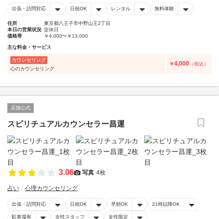
出張・訪問対応
日祝OK
レンタル
無料体験
住所
東京都八王子市中野山王2丁目
本日の営業状況
定休日
価格帯
￥4,000〜￥13,000
主な料金・サービス
カウンセリング
4,000
￥
（税込）
心のカウンセリング
店舗公式
スピリチュアルカウンセラー昌運
3.06
写真
4枚
占い
心理カウンセリング
出張・訪問対応
日祝OK
早朝OK
21時以降OK
駐車場有
女性スタッフ
女性限定