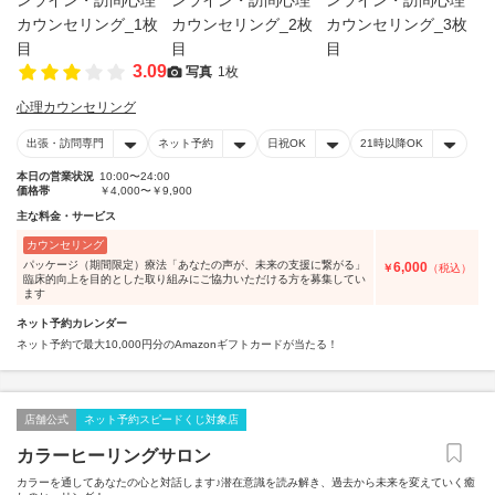
3.09
写真
1枚
心理カウンセリング
出張・訪問専門
ネット予約
日祝OK
21時以降OK
本日の営業状況
10:00〜24:00
価格帯
￥4,000〜￥9,900
主な料金・サービス
カウンセリング
パッケージ（期間限定）療法「あなたの声が、未来の支援に繋がる」
6,000
￥
（税込）
臨床的向上を目的とした取り組みにご協力いただける方を募集してい
ます
ネット予約カレンダー
ネット予約で最大10,000円分のAmazonギフトカードが当たる！
店舗公式
ネット予約スピードくじ対象店
カラーヒーリングサロン
カラーを通してあなたの心と対話します♪潜在意識を読み解き、過去から未来を変えていく癒