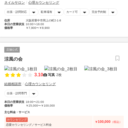
ネイルサロン
心理カウンセリング
出張・訪問対応
駐車場有
カード可
完全予約制
住所
大阪府豊中市岡上の町2-1-8
本日の営業状況
10:00〜16:00
価格帯
￥7,900〜￥8,900
店舗公式
涼風の会
3.10
写真
2枚
結婚相談所
心理カウンセリング
出張・訪問専門
本日の営業状況
18:00〜21:00
価格帯
￥25,000〜￥100,000
主な料金・サービス
カウンセリング
100,000
￥
（税込）
恋愛カウンセリング／サービス料金