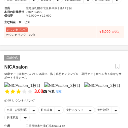
住所
北海道札幌市北区新琴似十条11丁目
本日の営業状況
0:00〜24:00
価格帯
￥5,000〜￥12,000
主な料金・サービス
カウンセリング
5,000
￥
（税込）
カウンセリング 30分
店舗公式
NICAsalon
健康ケア｜細胞からバランス調律、描く瞑想ゼンタングル 専門ケア｜食べる力＆幸せをサ
ポートするナース
3.08
写真
8枚
心理カウンセリング
出張・訪問対応
駐車場有
女性スタッフ
女性歓迎
男性歓迎
住所
三重県津市芸濃町椋本5484-85