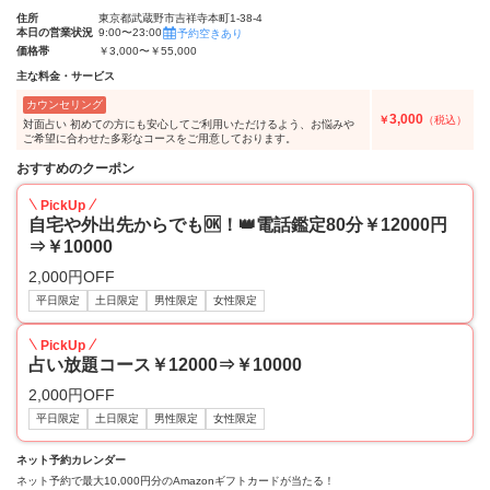
住所
東京都武蔵野市吉祥寺本町1-38-4
本日の営業状況
9:00〜23:00
予約空きあり
価格帯
￥3,000〜￥55,000
主な料金・サービス
カウンセリング
3,000
￥
（税込）
対面占い 初めての方にも安心してご利用いただけるよう、お悩みや
ご希望に合わせた多彩なコースをご用意しております。
おすすめのクーポン
PickUp
自宅や外出先からでも🆗！👑電話鑑定80分￥12000円
⇒￥10000
2,000円OFF
平日限定
土日限定
男性限定
女性限定
PickUp
占い放題コース￥12000⇒￥10000
2,000円OFF
平日限定
土日限定
男性限定
女性限定
ネット予約カレンダー
ネット予約で最大10,000円分のAmazonギフトカードが当たる！