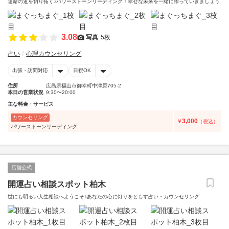
運命の道を切り拓く♪パワーストーンリーディング！幸せな未来を一緒に作っていきましょう
3.08
写真
5枚
占い
心理カウンセリング
出張・訪問対応
日祝OK
住所
広島県福山市御幸町中津原705-2
本日の営業状況
9:30〜20:00
主な料金・サービス
カウンセリング
3,000
￥
（税込）
パワーストーンリーディング
店舗公式
開運占い相談スポット柏木
世にも明るい人生相談へようこそ♪あなたの心に灯りをともす占い・カウンセリング