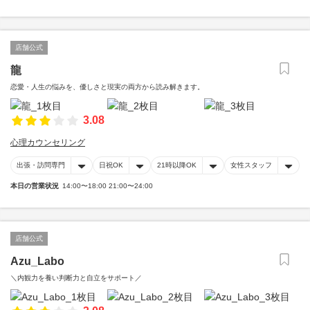
店舗公式
龍
恋愛・人生の悩みを、優しさと現実の両方から読み解きます。
3.08
心理カウンセリング
出張・訪問専門
日祝OK
21時以降OK
女性スタッフ
本日の営業状況
14:00〜18:00 21:00〜24:00
店舗公式
Azu_Labo
＼内観力を養い判断力と自立をサポート／