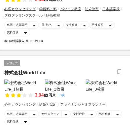
心理カウンセリング
学習塾・塾
パソコン教室
幼児教室
日本語学校
プログラミングスクール
絵画教室
出張・訪問専門
日祝OK
女性歓迎
男性歓迎
無料体験
本日の営業状況
9:00〜21:00
店舗公式
株式会社World Life
3.04
写真
11枚
心理カウンセリング
結婚相談所
ファイナンシャルプランナー
出張・訪問専門
女性スタッフ
女性歓迎
男性歓迎
無料体験