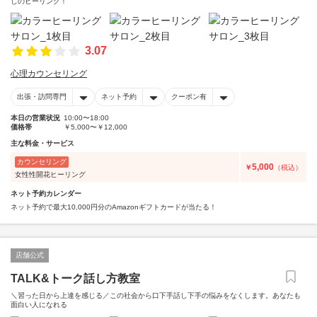
しのヒーリング！
3.07
心理カウンセリング
出張・訪問専門
ネット予約
クーポン有
本日の営業状況
10:00〜18:00
価格帯
￥5,000〜￥12,000
主な料金・サービス
カウンセリング
5,000
￥
（税込）
女性性開花ヒーリング
ネット予約カレンダー
ネット予約で最大10,000円分のAmazonギフトカードが当たる！
店舗公式
TALK&トーク話し方教室
＼習った日から上達を感じる／この社会から口下手話し下手の悩みをなくします。あなたも
面白い人になれる