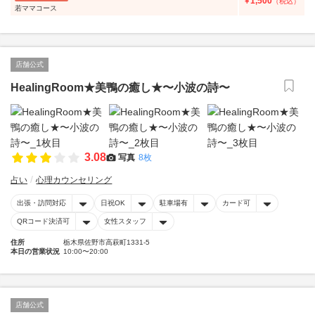
1,500
￥
（税込）
若ママコース
店舗公式
HealingRoom★美鴨の癒し★〜小波の詩〜
3.08
写真
8枚
占い
心理カウンセリング
出張・訪問対応
日祝OK
駐車場有
カード可
QRコード決済可
女性スタッフ
住所
栃木県佐野市高萩町1331-5
本日の営業状況
10:00〜20:00
店舗公式