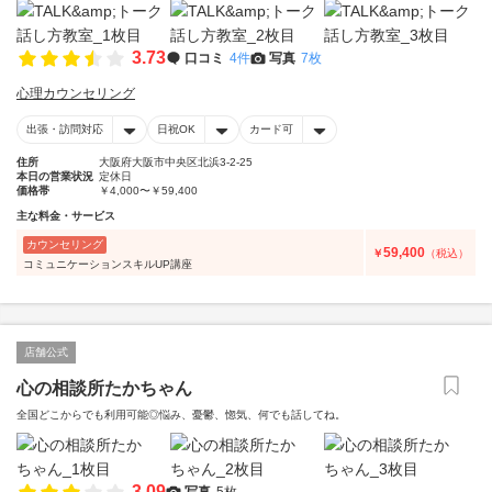
3.73
口コミ
4件
写真
7枚
心理カウンセリング
出張・訪問対応
日祝OK
カード可
住所
大阪府大阪市中央区北浜3-2-25
本日の営業状況
定休日
価格帯
￥4,000〜￥59,400
主な料金・サービス
カウンセリング
59,400
￥
（税込）
コミュニケーションスキルUP講座
店舗公式
心の相談所たかちゃん
全国どこからでも利用可能◎悩み、憂鬱、惚気、何でも話してね。
3.09
写真
5枚