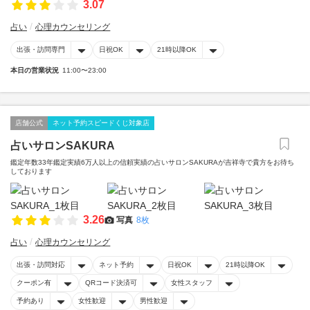
3.07
占い
心理カウンセリング
出張・訪問専門
日祝OK
21時以降OK
本日の営業状況
11:00〜23:00
店舗公式
ネット予約スピードくじ対象店
占いサロンSAKURA
鑑定年数33年鑑定実績6万人以上の信頼実績の占いサロンSAKURAが吉祥寺で貴方をお待ち
しております
3.26
写真
8枚
占い
心理カウンセリング
出張・訪問対応
ネット予約
日祝OK
21時以降OK
クーポン有
QRコード決済可
女性スタッフ
予約あり
女性歓迎
男性歓迎