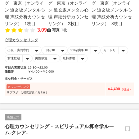
3.09
写真
1枚
心理カウンセリング
出張・訪問専門
日祝OK
21時以降OK
カード可
女性歓迎
男性歓迎
無料体験
本日の営業状況
19:30〜22:00
価格帯
￥4,400〜￥6,600
主な料金・サービス
カウンセリング
4,400
￥
（税込）
サブスク（月額定額／月2回）
店舗公式
心理カウンセリング・スピリチュアル算命学ルー
ム-クレア-