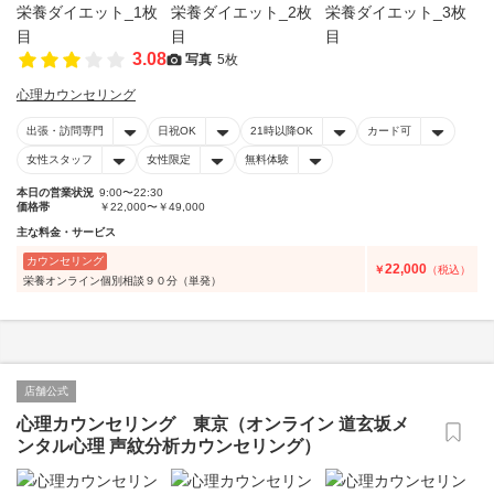
3.08
写真
5枚
心理カウンセリング
出張・訪問専門
日祝OK
21時以降OK
カード可
女性スタッフ
女性限定
無料体験
本日の営業状況
9:00〜22:30
価格帯
￥22,000〜￥49,000
主な料金・サービス
カウンセリング
22,000
￥
（税込）
栄養オンライン個別相談９０分（単発）
店舗公式
心理カウンセリング 東京（オンライン 道玄坂メ
ンタル心理 声紋分析カウンセリング）