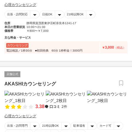
心理カウンセリング
出張・訪問対応
日祝OK
21時以降OK
住所
静岡県賀茂郡東伊豆町奈良本1241-17
本日の営業状況
10:00〜21:30
価格帯
￥800〜￥7,000
主な料金・サービス
カウンセリング
3,000
￥
（税込）
電話相談／1枠30分 ■初回特典 60分 1枠料金！3000円
店舗公式
AKASHIカウンセリング
3.38
口コミ
2件
心理カウンセリング
出張・訪問専門
21時以降OK
駐車場有
カード可