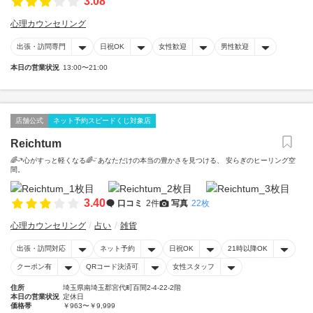
3.08
心理カウンセリング
出張・訪問専門
日祝OK
女性歓迎
男性歓迎
本日の営業状況
13:00〜21:00
店舗公式
ネット予約スピードくじ対象店
Reichtum
🌈ᵕ̈*心がすっと軽くなる🌈ᵕ̈ あなただけの本当の豊かさを見つける、 安らぎのヒーリング空
間。
3.40
口コミ
2件
写真
22枚
心理カウンセリング
占い
雑貨
出張・訪問対応
ネット予約
日祝OK
21時以降OK
クーポン有
QRコード決済可
女性スタッフ
住所
埼玉県南埼玉郡宮代町百間2-4-22-2階
本日の営業状況
定休日
価格帯
￥963〜￥9,999