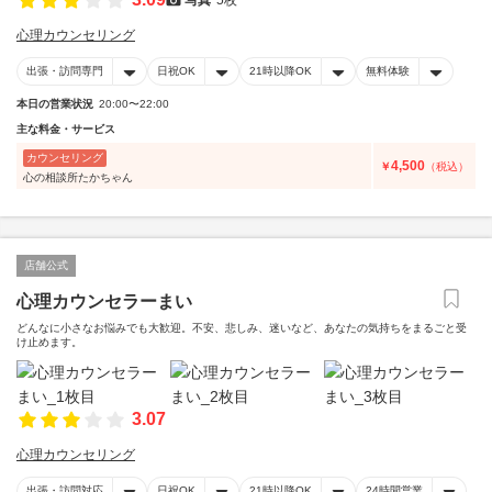
心理カウンセリング
出張・訪問専門
日祝OK
21時以降OK
無料体験
本日の営業状況
20:00〜22:00
主な料金・サービス
カウンセリング
4,500
￥
（税込）
心の相談所たかちゃん
店舗公式
心理カウンセラーまい
どんなに小さなお悩みでも大歓迎。不安、悲しみ、迷いなど、あなたの気持ちをまるごと受
け止めます。
3.07
心理カウンセリング
出張・訪問対応
日祝OK
21時以降OK
24時間営業