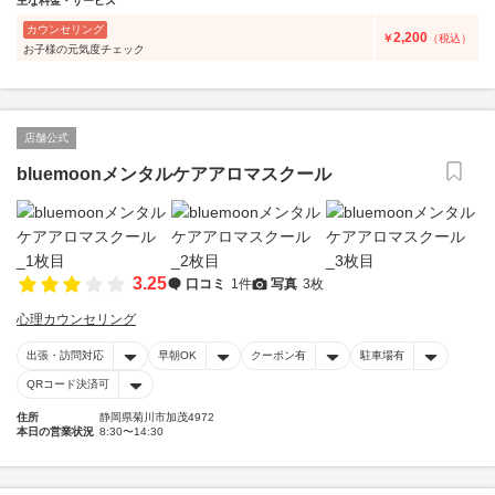
主な料金・サービス
カウンセリング
2,200
￥
（税込）
お子様の元気度チェック
店舗公式
bluemoonメンタルケアアロマスクール
3.25
口コミ
1件
写真
3枚
心理カウンセリング
出張・訪問対応
早朝OK
クーポン有
駐車場有
QRコード決済可
住所
静岡県菊川市加茂4972
本日の営業状況
8:30〜14:30