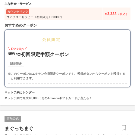
主な料金・サービス
カウンセリング
3,333
￥
（税込）
コアフローセラピー《初回限定》3333円
おすすめのクーポン
50
PickUp
ᴺᴱᵂ◝✩初回限定半額クーポン
新規限定
※
このクーポンはエキテン会員限定クーポンです。獲得ボタンからクーポンを獲得する
と利用できます。
ネット予約カレンダー
ネット予約で最大10,000円分のAmazonギフトカードが当たる！
店舗公式
まぐっちまぐ