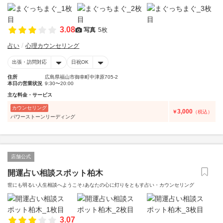
3.08
写真
5枚
占い
心理カウンセリング
出張・訪問対応
日祝OK
住所
広島県福山市御幸町中津原705-2
本日の営業状況
9:30〜20:00
主な料金・サービス
カウンセリング
3,000
￥
（税込）
パワーストーンリーディング
店舗公式
開運占い相談スポット柏木
世にも明るい人生相談へようこそ♪あなたの心に灯りをともす占い・カウンセリング
3.07