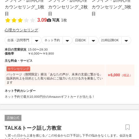
3.09
写真
1枚
心理カウンセリング
出張・訪問専門
ネット予約
日祝OK
21時以降OK
本日の営業状況
15:00〜29:30
価格帯
￥4,000〜￥9,900
主な料金・サービス
カウンセリング
パッケージ（期間限定）療法「あなたの声が、未来の支援に繋がる」
6,000
￥
（税込）
臨床的向上を目的とした取り組みにご協力いただける方を募集してい
ます
ネット予約カレンダー
ネット予約で最大10,000円分のAmazonギフトカードが当たる！
店舗公式
TALK&トーク話し方教室
＼習った日から上達を感じる／この社会から口下手話し下手の悩みをなくします。会話を楽