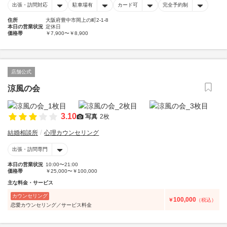
出張・訪問対応
駐車場有
カード可
完全予約制
住所
大阪府豊中市岡上の町2-1-8
本日の営業状況
定休日
価格帯
￥7,900〜￥8,900
店舗公式
涼風の会
3.10
写真
2枚
結婚相談所
心理カウンセリング
出張・訪問専門
本日の営業状況
10:00〜21:00
価格帯
￥25,000〜￥100,000
主な料金・サービス
カウンセリング
100,000
￥
（税込）
恋愛カウンセリング／サービス料金