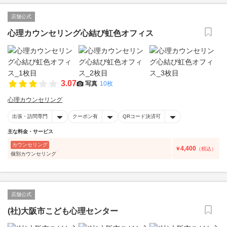
店舗公式
心理カウンセリング心結び虹色オフィス
3.07
写真
10枚
心理カウンセリング
出張・訪問専門
クーポン有
QRコード決済可
主な料金・サービス
カウンセリング
4,400
￥
（税込）
個別カウンセリング
店舗公式
(社)大阪市こども心理センター