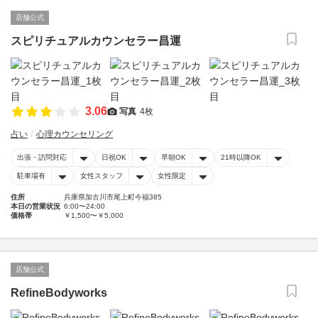
店舗公式
スピリチュアルカウンセラー昌運
3.06
写真
4枚
占い
心理カウンセリング
出張・訪問対応
日祝OK
早朝OK
21時以降OK
駐車場有
女性スタッフ
女性限定
住所
兵庫県加古川市尾上町今福385
本日の営業状況
6:00〜24:00
価格帯
￥1,500〜￥5,000
店舗公式
RefineBodyworks