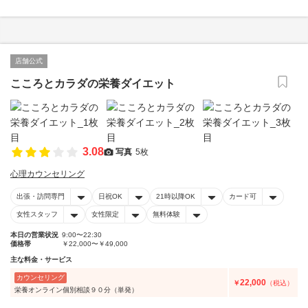
店舗公式
こころとカラダの栄養ダイエット
3.08
写真
5枚
心理カウンセリング
出張・訪問専門
日祝OK
21時以降OK
カード可
女性スタッフ
女性限定
無料体験
本日の営業状況
9:00〜22:30
価格帯
￥22,000〜￥49,000
主な料金・サービス
カウンセリング
22,000
￥
（税込）
栄養オンライン個別相談９０分（単発）