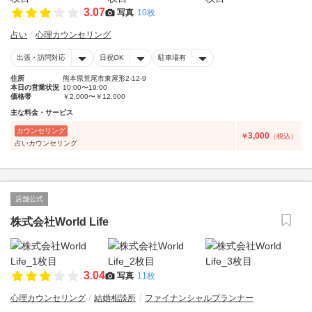
3.07
写真
10枚
占い
心理カウンセリング
出張・訪問対応
日祝OK
駐車場有
住所
熊本県荒尾市東屋形2-12-9
本日の営業状況
10:00〜19:00
価格帯
￥2,000〜￥12,000
主な料金・サービス
カウンセリング
3,000
￥
（税込）
占いカウンセリング
店舗公式
株式会社World Life
3.04
写真
11枚
心理カウンセリング
結婚相談所
ファイナンシャルプランナー