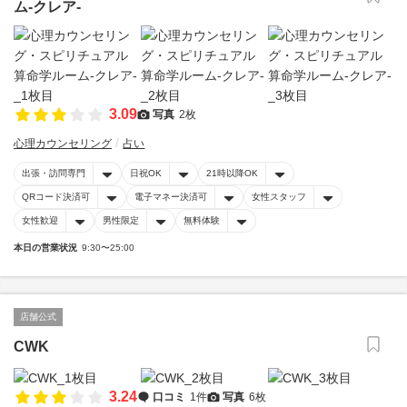
ム-クレア-
3.09
写真
2枚
心理カウンセリング
占い
出張・訪問専門
日祝OK
21時以降OK
QRコード決済可
電子マネー決済可
女性スタッフ
女性歓迎
男性限定
無料体験
本日の営業状況
9:30〜25:00
店舗公式
CWK
3.24
口コミ
1件
写真
6枚