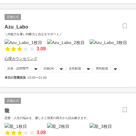
店舗公式
Azu_Labo
＼内観力を養い判断力と自立をサポート／
3.08
心理カウンセリング
出張・訪問専門
日祝OK
女性歓迎
男性歓迎
本日の営業状況
13:00〜21:00
店舗公式
龍
恋愛・人生の悩みを、優しさと現実の両方から読み解きます。
3.08