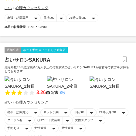
占い
心理カウンセリング
出張・訪問専門
日祝OK
21時以降OK
本日の営業状況
11:00〜23:00
店舗公式
ネット予約スピードくじ対象店
占いサロンSAKURA
鑑定年数33年鑑定実績6万人以上の信頼実績の占いサロンSAKURAが吉祥寺で貴方をお待ち
しております
3.26
写真
8枚
占い
心理カウンセリング
出張・訪問対応
ネット予約
日祝OK
21時以降OK
クーポン有
QRコード決済可
女性スタッフ
予約あり
女性歓迎
男性歓迎