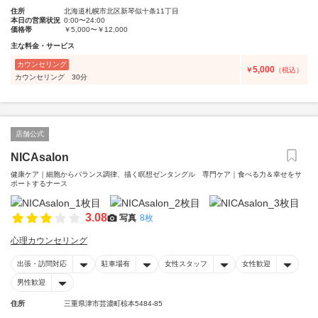
住所
北海道札幌市北区新琴似十条11丁目
本日の営業状況
0:00〜24:00
価格帯
￥5,000〜￥12,000
主な料金・サービス
カウンセリング
5,000
￥
（税込）
カウンセリング 30分
店舗公式
NICAsalon
健康ケア｜細胞からバランス調律、描く瞑想ゼンタングル 専門ケア｜食べる力＆幸せをサ
ポートするナース
3.08
写真
8枚
心理カウンセリング
出張・訪問対応
駐車場有
女性スタッフ
女性歓迎
男性歓迎
住所
三重県津市芸濃町椋本5484-85