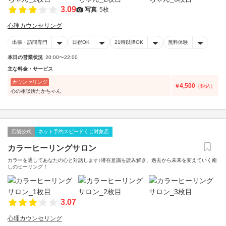
3.09
写真
5枚
心理カウンセリング
出張・訪問専門
日祝OK
21時以降OK
無料体験
本日の営業状況
20:00〜22:00
主な料金・サービス
カウンセリング
4,500
￥
（税込）
心の相談所たかちゃん
店舗公式
ネット予約スピードくじ対象店
カラーヒーリングサロン
カラーを通してあなたの心と対話します♪潜在意識を読み解き、過去から未来を変えていく癒
しのヒーリング！
3.07
心理カウンセリング