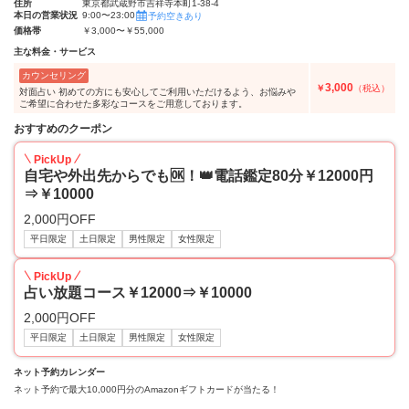
住所
東京都武蔵野市吉祥寺本町1-38-4
本日の営業状況
9:00〜23:00
予約空きあり
価格帯
￥3,000〜￥55,000
主な料金・サービス
カウンセリング
3,000
￥
（税込）
対面占い 初めての方にも安心してご利用いただけるよう、お悩みや
ご希望に合わせた多彩なコースをご用意しております。
おすすめのクーポン
PickUp
自宅や外出先からでも🆗！👑電話鑑定80分￥12000円
⇒￥10000
2,000円OFF
平日限定
土日限定
男性限定
女性限定
PickUp
占い放題コース￥12000⇒￥10000
2,000円OFF
平日限定
土日限定
男性限定
女性限定
ネット予約カレンダー
ネット予約で最大10,000円分のAmazonギフトカードが当たる！