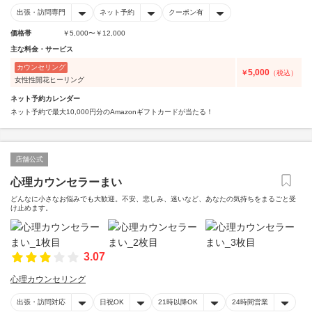
出張・訪問専門
ネット予約
クーポン有
価格帯
￥5,000〜￥12,000
主な料金・サービス
カウンセリング
5,000
￥
（税込）
女性性開花ヒーリング
ネット予約カレンダー
ネット予約で最大10,000円分のAmazonギフトカードが当たる！
店舗公式
心理カウンセラーまい
どんなに小さなお悩みでも大歓迎。不安、悲しみ、迷いなど、あなたの気持ちをまるごと受
け止めます。
3.07
心理カウンセリング
出張・訪問対応
日祝OK
21時以降OK
24時間営業