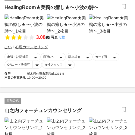
HealingRoom★美鴨の癒し★〜小波の詩〜
3.08
写真
8枚
占い
心理カウンセリング
出張・訪問対応
日祝OK
駐車場有
カード可
QRコード決済可
女性スタッフ
住所
栃木県佐野市高萩町1331-5
本日の営業状況
10:00〜20:00
店舗公式
山之内フォーチュンカウンセリング