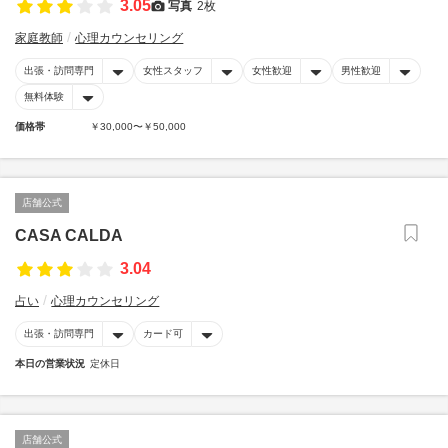
3.05
写真
2枚
家庭教師
心理カウンセリング
出張・訪問専門
女性スタッフ
女性歓迎
男性歓迎
無料体験
価格帯
￥30,000〜￥50,000
店舗公式
CASA CALDA
3.04
占い
心理カウンセリング
出張・訪問専門
カード可
本日の営業状況
定休日
店舗公式