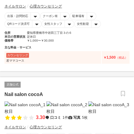
ネイルサロン
心理カウンセリング
出張・訪問対応
クーポン有
駐車場有
QRコード決済可
女性スタッフ
女性歓迎
住所
愛知県豊橋市中岩田三丁目３の６
本日の営業状況
定休日
価格帯
￥1,000〜￥30,000
主な料金・サービス
カウンセリング
1,500
￥
（税込）
若ママコース
店舗公式
Nail salon cocoA
3.30
口コミ
1件
写真
5枚
ネイルサロン
心理カウンセリング