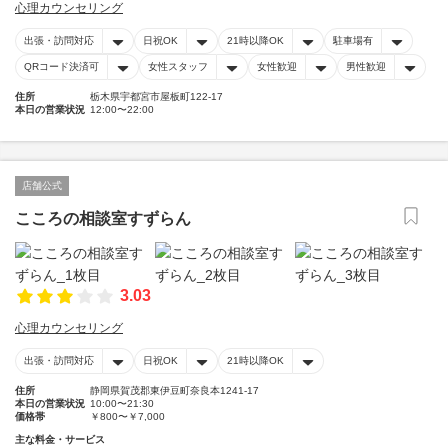
心理カウンセリング
出張・訪問対応
日祝OK
21時以降OK
駐車場有
QRコード決済可
女性スタッフ
女性歓迎
男性歓迎
住所
栃木県宇都宮市屋板町122-17
本日の営業状況
12:00〜22:00
店舗公式
こころの相談室すずらん
3.03
心理カウンセリング
出張・訪問対応
日祝OK
21時以降OK
住所
静岡県賀茂郡東伊豆町奈良本1241-17
本日の営業状況
10:00〜21:30
価格帯
￥800〜￥7,000
主な料金・サービス