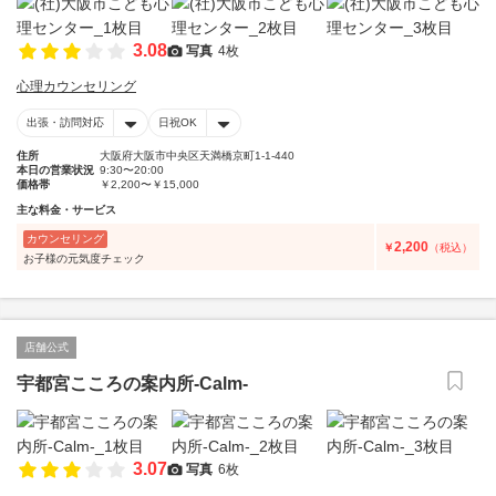
3.08
写真
4枚
心理カウンセリング
出張・訪問対応
日祝OK
住所
大阪府大阪市中央区天満橋京町1-1-440
本日の営業状況
9:30〜20:00
価格帯
￥2,200〜￥15,000
主な料金・サービス
カウンセリング
2,200
￥
（税込）
お子様の元気度チェック
店舗公式
宇都宮こころの案内所-Calm-
3.07
写真
6枚