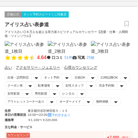
店舗公式
ネット予約スピードくじ対象店
アイリス占い表参道
アイリス占い◎８万人を超える実力派スピリチュアルカウンセラー【恋愛・仕事・人間関
係・ツインソウル】
4.64
口コミ
51件
写真
25枚
占い
アクセサリー・ジュエリー
心理カウンセリング
出張・訪問対応
ネット予約
日祝OK
21時以降OK
クーポン有
駐車場有
女性スタッフ
完全予約制
女性歓迎
男性歓迎
レンタル
アウトレットコーナーあり
オーダーメイド
無料体験
住所
東京都渋谷区神宮前５－１５
本日の営業状況
10:00〜23:00
予約空きあり
価格帯
￥1,100〜￥220,000
主な料金・サービス
カウンセリング
7,000
￥
（税込）