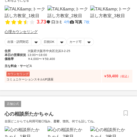
しめるようになる
3.73
口コミ
4件
写真
7枚
心理カウンセリング
出張・訪問対応
日祝OK
カード可
住所
大阪府大阪市中央区北浜3-2-25
本日の営業状況
13:00〜18:00
価格帯
￥4,000〜￥59,400
主な料金・サービス
カウンセリング
59,400
￥
（税込）
コミュニケーションスキルUP講座
店舗公式
心の相談所たかちゃん
全国どこからでも利用可能◎悩み、憂鬱、惚気、何でも話してね。