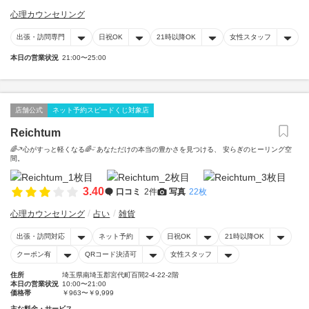
心理カウンセリング
出張・訪問専門
日祝OK
21時以降OK
女性スタッフ
本日の営業状況
21:00〜25:00
店舗公式
ネット予約スピードくじ対象店
Reichtum
🌈ᵕ̈*心がすっと軽くなる🌈ᵕ̈ あなただけの本当の豊かさを見つける、 安らぎのヒーリング空
間。
3.40
口コミ
2件
写真
22枚
心理カウンセリング
占い
雑貨
出張・訪問対応
ネット予約
日祝OK
21時以降OK
クーポン有
QRコード決済可
女性スタッフ
住所
埼玉県南埼玉郡宮代町百間2-4-22-2階
本日の営業状況
10:00〜21:00
価格帯
￥963〜￥9,999
主な料金・サービス