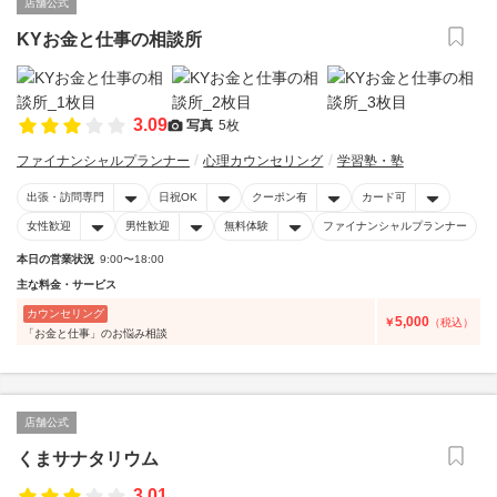
店舗公式
KYお金と仕事の相談所
3.09
写真
5枚
ファイナンシャルプランナー
心理カウンセリング
学習塾・塾
出張・訪問専門
日祝OK
クーポン有
カード可
女性歓迎
男性歓迎
無料体験
ファイナンシャルプランナー
本日の営業状況
9:00〜18:00
主な料金・サービス
カウンセリング
5,000
￥
（税込）
「お金と仕事」のお悩み相談
店舗公式
くまサナタリウム
3.01