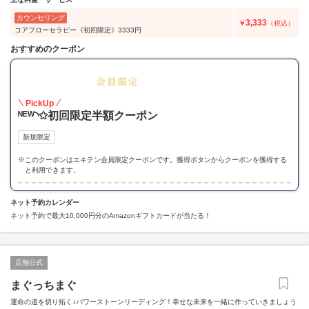
カウンセリング
3,333
￥
（税込）
コアフローセラピー《初回限定》3333円
おすすめのクーポン
50
PickUp
ᴺᴱᵂ◝✩初回限定半額クーポン
新規限定
※
このクーポンはエキテン会員限定クーポンです。獲得ボタンからクーポンを獲得する
と利用できます。
ネット予約カレンダー
ネット予約で最大10,000円分のAmazonギフトカードが当たる！
店舗公式
まぐっちまぐ
運命の道を切り拓く♪パワーストーンリーディング！幸せな未来を一緒に作っていきましょう