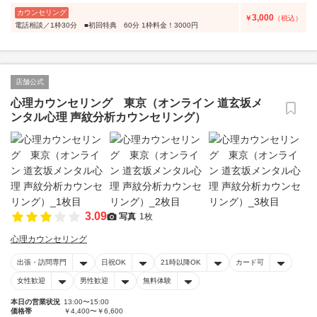
カウンセリング
3,000
￥
（税込）
電話相談／1枠30分 ■初回特典 60分 1枠料金！3000円
店舗公式
心理カウンセリング 東京（オンライン 道玄坂メ
ンタル心理 声紋分析カウンセリング）
3.09
写真
1枚
心理カウンセリング
出張・訪問専門
日祝OK
21時以降OK
カード可
女性歓迎
男性歓迎
無料体験
本日の営業状況
13:00〜15:00
価格帯
￥4,400〜￥6,600