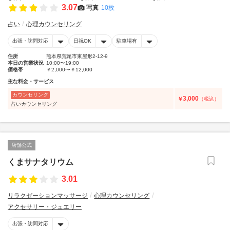
3.07
写真
10枚
占い
心理カウンセリング
出張・訪問対応
日祝OK
駐車場有
住所
熊本県荒尾市東屋形2-12-9
本日の営業状況
10:00〜19:00
価格帯
￥2,000〜￥12,000
主な料金・サービス
カウンセリング
3,000
￥
（税込）
占いカウンセリング
店舗公式
くまサナタリウム
3.01
リラクゼーションマッサージ
心理カウンセリング
アクセサリー・ジュエリー
出張・訪問対応