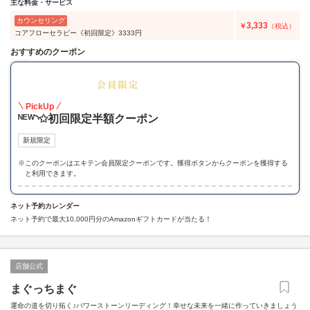
主な料金・サービス
カウンセリング
3,333
￥
（税込）
コアフローセラピー《初回限定》3333円
おすすめのクーポン
50
PickUp
ᴺᴱᵂ◝✩初回限定半額クーポン
新規限定
※
このクーポンはエキテン会員限定クーポンです。獲得ボタンからクーポンを獲得する
と利用できます。
ネット予約カレンダー
ネット予約で最大10,000円分のAmazonギフトカードが当たる！
店舗公式
まぐっちまぐ
運命の道を切り拓く♪パワーストーンリーディング！幸せな未来を一緒に作っていきましょう