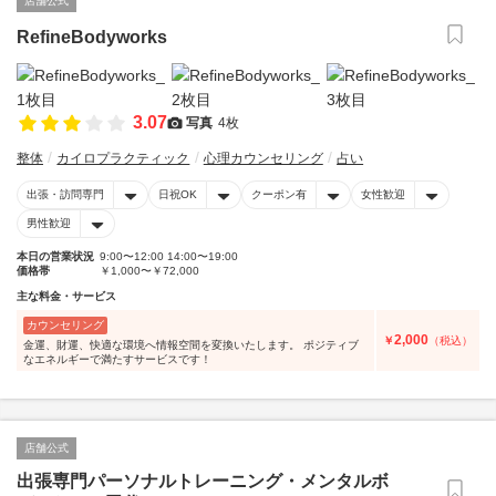
店舗公式
RefineBodyworks
3.07
写真
4枚
整体
カイロプラクティック
心理カウンセリング
占い
出張・訪問専門
日祝OK
クーポン有
女性歓迎
男性歓迎
本日の営業状況
9:00〜12:00 14:00〜19:00
価格帯
￥1,000〜￥72,000
主な料金・サービス
カウンセリング
2,000
￥
（税込）
金運、財運、快適な環境へ情報空間を変換いたします。 ポジティブ
なエネルギーで満たすサービスです！
店舗公式
出張専門パーソナルトレーニング・メンタルボ