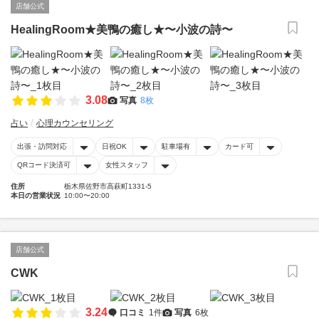
店舗公式
HealingRoom★美鴨の癒し★〜小波の詩〜
3.08
写真
8枚
占い
心理カウンセリング
出張・訪問対応
日祝OK
駐車場有
カード可
QRコード決済可
女性スタッフ
住所
栃木県佐野市高萩町1331-5
本日の営業状況
10:00〜20:00
店舗公式
CWK
3.24
口コミ
1件
写真
6枚