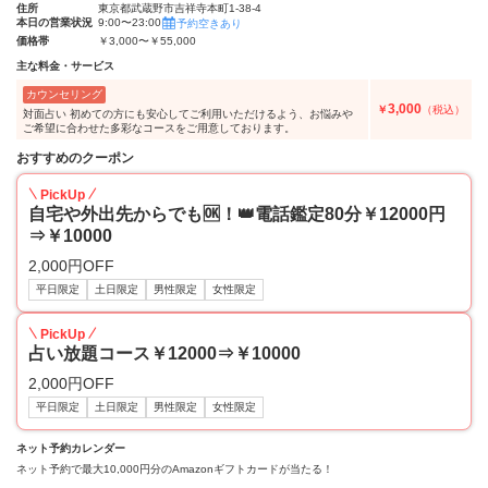
住所
東京都武蔵野市吉祥寺本町1-38-4
本日の営業状況
9:00〜23:00
予約空きあり
価格帯
￥3,000〜￥55,000
主な料金・サービス
カウンセリング
3,000
￥
（税込）
対面占い 初めての方にも安心してご利用いただけるよう、お悩みや
ご希望に合わせた多彩なコースをご用意しております。
おすすめのクーポン
PickUp
自宅や外出先からでも🆗！👑電話鑑定80分￥12000円
⇒￥10000
2,000円OFF
平日限定
土日限定
男性限定
女性限定
PickUp
占い放題コース￥12000⇒￥10000
2,000円OFF
平日限定
土日限定
男性限定
女性限定
ネット予約カレンダー
ネット予約で最大10,000円分のAmazonギフトカードが当たる！