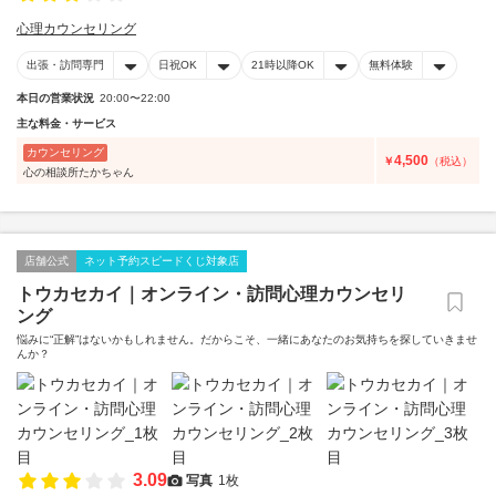
心理カウンセリング
出張・訪問専門
日祝OK
21時以降OK
無料体験
本日の営業状況
20:00〜22:00
主な料金・サービス
カウンセリング
4,500
￥
（税込）
心の相談所たかちゃん
店舗公式
ネット予約スピードくじ対象店
トウカセカイ｜オンライン・訪問心理カウンセリ
ング
悩みに“正解”はないかもしれません。だからこそ、一緒にあなたのお気持ちを探していきませ
んか？
3.09
写真
1枚