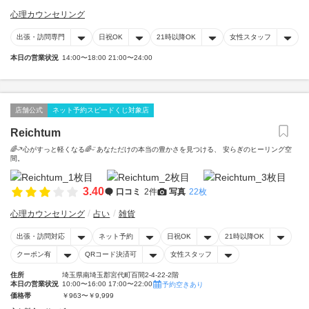
心理カウンセリング
出張・訪問専門
日祝OK
21時以降OK
女性スタッフ
本日の営業状況
14:00〜18:00 21:00〜24:00
店舗公式
ネット予約スピードくじ対象店
Reichtum
🌈ᵕ̈*心がすっと軽くなる🌈ᵕ̈ あなただけの本当の豊かさを見つける、 安らぎのヒーリング空
間。
3.40
口コミ
2件
写真
22枚
心理カウンセリング
占い
雑貨
出張・訪問対応
ネット予約
日祝OK
21時以降OK
クーポン有
QRコード決済可
女性スタッフ
住所
埼玉県南埼玉郡宮代町百間2-4-22-2階
本日の営業状況
10:00〜16:00 17:00〜22:00
予約空きあり
価格帯
￥963〜￥9,999