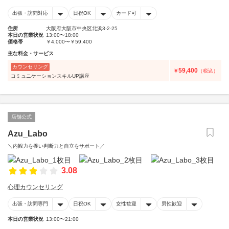
出張・訪問対応
日祝OK
カード可
住所
大阪府大阪市中央区北浜3-2-25
本日の営業状況
13:00〜18:00
価格帯
￥4,000〜￥59,400
主な料金・サービス
カウンセリング
59,400
￥
（税込）
コミュニケーションスキルUP講座
店舗公式
Azu_Labo
＼内観力を養い判断力と自立をサポート／
3.08
心理カウンセリング
出張・訪問専門
日祝OK
女性歓迎
男性歓迎
本日の営業状況
13:00〜21:00