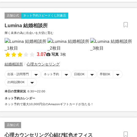
店舗公式
ネット予約スピードくじ対象店
Lumina 結婚相談所
輝く未来の為に出会いを大切に育む
3.07
写真
3枚
結婚相談所
心理カウンセリング
出張・訪問専門
ネット予約
日祝OK
早朝OK
21時以降OK
本日の営業状況
6:30〜22:00
ネット予約カレンダー
ネット予約で最大10,000円分のAmazonギフトカードが当たる！
店舗公式
心理カウンセリング心結び虹色オフィス