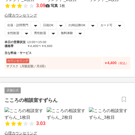
3.09
写真
1枚
心理カウンセリング
出張・訪問専門
日祝OK
21時以降OK
カード可
女性歓迎
男性歓迎
無料体験
本日の営業状況
13:00〜15:00
価格帯
￥4,400〜￥6,600
主な料金・サービス
カウンセリング
4,400
￥
（税込）
サブスク（月額定額／月2回）
店舗公式
こころの相談室すずらん
3.03
心理カウンセリング