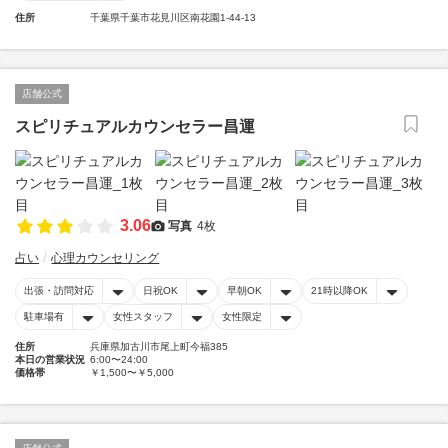
住所
千葉県千葉市花見川区南花園1-44-13
店舗公式
スピリチュアルカウンセラー昌運
3.06
写真
4枚
占い
心理カウンセリング
出張・訪問対応
日祝OK
早朝OK
21時以降OK
駐車場有
女性スタッフ
女性限定
住所
兵庫県加古川市尾上町今福385
本日の営業状況
6:00〜24:00
価格帯
￥1,500〜￥5,000