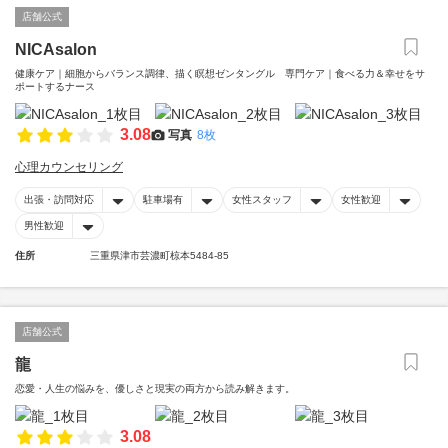
店舗公式
NICAsalon
健康ケア｜細胞からバランス調律、描く瞑想ゼンタングル 専門ケア｜食べる力＆幸せをサ
ポートするナース
3.08
写真
8枚
心理カウンセリング
出張・訪問対応
駐車場有
女性スタッフ
女性歓迎
男性歓迎
住所
三重県津市芸濃町椋本5484-85
店舗公式
龍
恋愛・人生の悩みを、優しさと現実の両方から読み解きます。
3.08