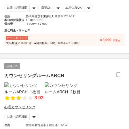
出張・訪問対応
日祝OK
21時以降OK
住所
静岡県賀茂郡東伊豆町奈良本1241-17
本日の営業状況
10:00〜21:30
価格帯
￥800〜￥7,000
主な料金・サービス
カウンセリング
3,000
￥
（税込）
電話相談／1枠30分 ■初回特典 60分 1枠料金！3000円
店舗公式
カウンセリングルームARCH
3.03
心理カウンセリング
出張・訪問対応
住所
愛知県名古屋市千種区池下1-1-7