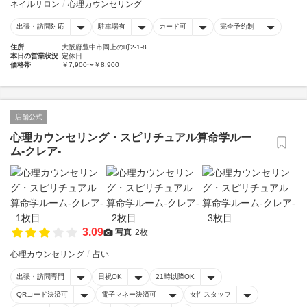
ネイルサロン
心理カウンセリング
出張・訪問対応
駐車場有
カード可
完全予約制
住所
大阪府豊中市岡上の町2-1-8
本日の営業状況
定休日
価格帯
￥7,900〜￥8,900
店舗公式
心理カウンセリング・スピリチュアル算命学ルー
ム-クレア-
3.09
写真
2枚
心理カウンセリング
占い
出張・訪問専門
日祝OK
21時以降OK
QRコード決済可
電子マネー決済可
女性スタッフ