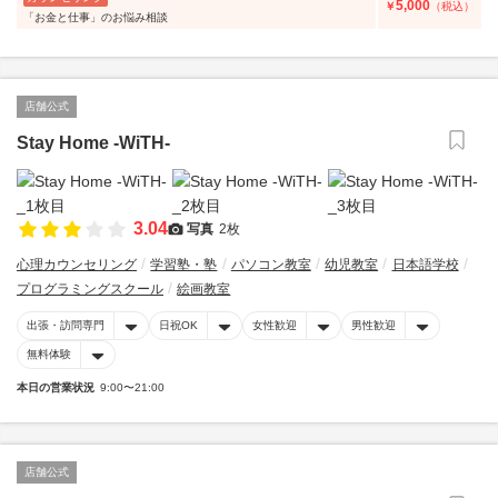
5,000
￥
（税込）
「お金と仕事」のお悩み相談
店舗公式
Stay Home -WiTH-
3.04
写真
2枚
心理カウンセリング
学習塾・塾
パソコン教室
幼児教室
日本語学校
プログラミングスクール
絵画教室
出張・訪問専門
日祝OK
女性歓迎
男性歓迎
無料体験
本日の営業状況
9:00〜21:00
店舗公式