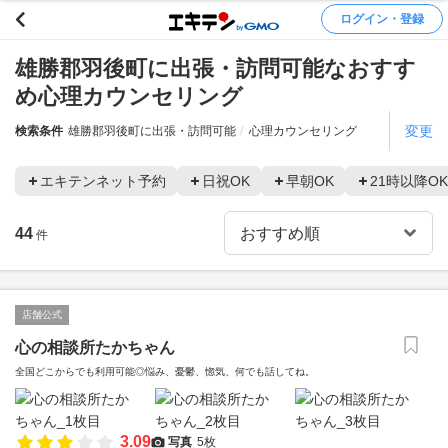
ログイン・登録
雄勝郡羽後町に出張・訪問可能なおすす
め心理カウンセリング
変更
検索条件
雄勝郡羽後町に出張・訪問可能
心理カウンセリング
エキテンネット予約
日祝OK
早朝OK
21時以降OK
44
件
店舗公式
心の相談所たかちゃん
全国どこからでも利用可能◎悩み、憂鬱、惚気、何でも話してね。
3.09
写真
5枚