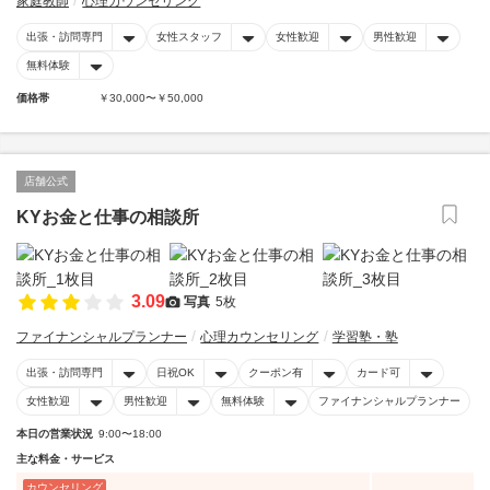
家庭教師
心理カウンセリング
出張・訪問専門
女性スタッフ
女性歓迎
男性歓迎
無料体験
価格帯
￥30,000〜￥50,000
店舗公式
KYお金と仕事の相談所
3.09
写真
5枚
ファイナンシャルプランナー
心理カウンセリング
学習塾・塾
出張・訪問専門
日祝OK
クーポン有
カード可
女性歓迎
男性歓迎
無料体験
ファイナンシャルプランナー
本日の営業状況
9:00〜18:00
主な料金・サービス
カウンセリング