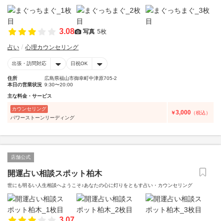
3.08
写真
5枚
占い
心理カウンセリング
出張・訪問対応
日祝OK
住所
広島県福山市御幸町中津原705-2
本日の営業状況
9:30〜20:00
主な料金・サービス
カウンセリング
3,000
￥
（税込）
パワーストーンリーディング
店舗公式
開運占い相談スポット柏木
世にも明るい人生相談へようこそ♪あなたの心に灯りをともす占い・カウンセリング
3.07