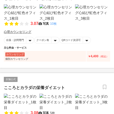
3.07
写真
10枚
心理カウンセリング
出張・訪問専門
クーポン有
QRコード決済可
主な料金・サービス
カウンセリング
4,400
￥
（税込）
個別カウンセリング
店舗公式
こころとカラダの栄養ダイエット
3.08
写真
5枚