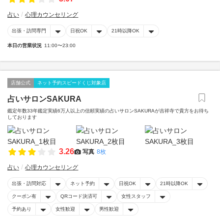
占い
心理カウンセリング
出張・訪問専門
日祝OK
21時以降OK
本日の営業状況
11:00〜23:00
店舗公式
ネット予約スピードくじ対象店
占いサロンSAKURA
鑑定年数33年鑑定実績6万人以上の信頼実績の占いサロンSAKURAが吉祥寺で貴方をお待ち
しております
3.26
写真
8枚
占い
心理カウンセリング
出張・訪問対応
ネット予約
日祝OK
21時以降OK
クーポン有
QRコード決済可
女性スタッフ
予約あり
女性歓迎
男性歓迎