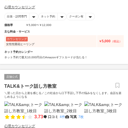
心理カウンセリング
出張・訪問専門
ネット予約
クーポン有
価格帯
￥5,000〜￥12,000
主な料金・サービス
カウンセリング
5,000
￥
（税込）
女性性開花ヒーリング
ネット予約カレンダー
ネット予約で最大10,000円分のAmazonギフトカードが当たる！
店舗公式
TALK&トーク話し方教室
＼習った日から上達を感じる／この社会から口下手話し下手の悩みをなくします。会話を楽
しめるようになる
3.73
口コミ
4件
写真
7枚
心理カウンセリング