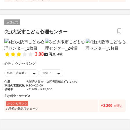
店舗公式
(社)大阪市こども心理センター
3.08
写真
4枚
心理カウンセリング
出張・訪問対応
日祝OK
住所
大阪府大阪市中央区天満橋京町1-1-440
本日の営業状況
9:30〜20:00
価格帯
￥2,200〜￥15,000
主な料金・サービス
カウンセリング
2,200
￥
（税込）
お子様の元気度チェック