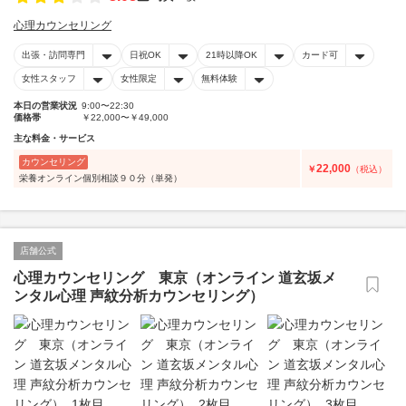
心理カウンセリング
出張・訪問専門
日祝OK
21時以降OK
カード可
女性スタッフ
女性限定
無料体験
本日の営業状況
9:00〜22:30
価格帯
￥22,000〜￥49,000
主な料金・サービス
カウンセリング
22,000
￥
（税込）
栄養オンライン個別相談９０分（単発）
店舗公式
心理カウンセリング 東京（オンライン 道玄坂メ
ンタル心理 声紋分析カウンセリング）