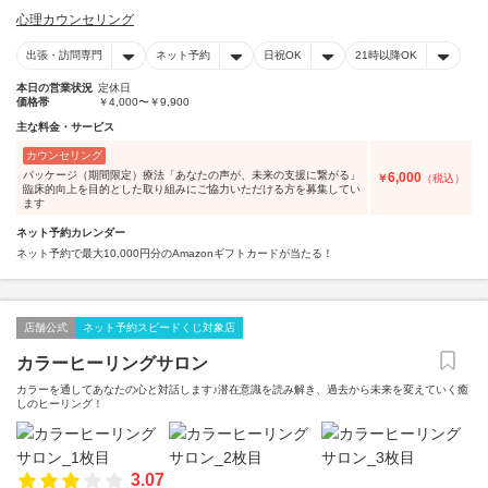
心理カウンセリング
出張・訪問専門
ネット予約
日祝OK
21時以降OK
本日の営業状況
定休日
価格帯
￥4,000〜￥9,900
主な料金・サービス
カウンセリング
パッケージ（期間限定）療法「あなたの声が、未来の支援に繋がる」
6,000
￥
（税込）
臨床的向上を目的とした取り組みにご協力いただける方を募集してい
ます
ネット予約カレンダー
ネット予約で最大10,000円分のAmazonギフトカードが当たる！
店舗公式
ネット予約スピードくじ対象店
カラーヒーリングサロン
カラーを通してあなたの心と対話します♪潜在意識を読み解き、過去から未来を変えていく癒
しのヒーリング！
3.07