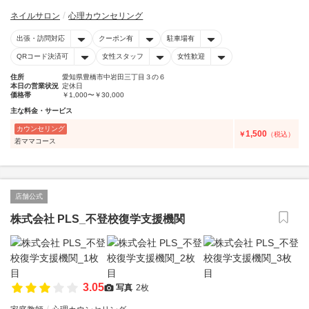
ネイルサロン
心理カウンセリング
出張・訪問対応
クーポン有
駐車場有
QRコード決済可
女性スタッフ
女性歓迎
住所
愛知県豊橋市中岩田三丁目３の６
本日の営業状況
定休日
価格帯
￥1,000〜￥30,000
主な料金・サービス
カウンセリング
1,500
￥
（税込）
若ママコース
店舗公式
株式会社 PLS_不登校復学支援機関
3.05
写真
2枚