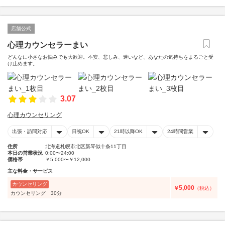
店舗公式
心理カウンセラーまい
どんなに小さなお悩みでも大歓迎。不安、悲しみ、迷いなど、あなたの気持ちをまるごと受
け止めます。
3.07
心理カウンセリング
出張・訪問対応
日祝OK
21時以降OK
24時間営業
住所
北海道札幌市北区新琴似十条11丁目
本日の営業状況
0:00〜24:00
価格帯
￥5,000〜￥12,000
主な料金・サービス
カウンセリング
5,000
￥
（税込）
カウンセリング 30分