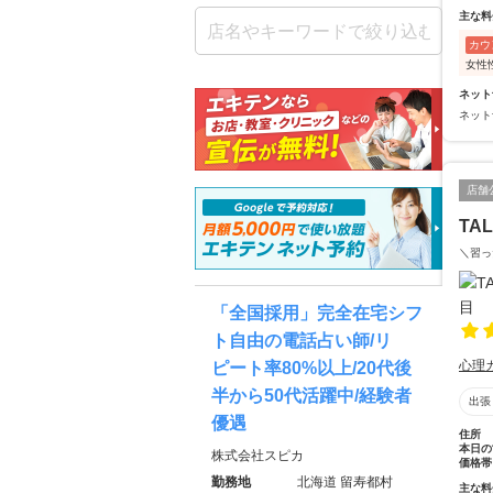
主な料
カウ
女性
ネット
ネット
店舗
TA
＼習っ
「全国採用」完全在宅シフ
ト自由の電話占い師/リ
心理
ピート率80%以上/20代後
半から50代活躍中/経験者
出張
優遇
住所
本日の
株式会社スピカ
価格帯
勤務地
北海道 留寿都村
主な料