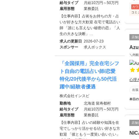
給与タイプ
月給10万円～50万円
カウ
雇用形態
業務委託
コミ
【仕事内容】占術をお持ちの方・占
いが好きな方大歓迎 在宅で電話占い
師 「誰にも言えない秘密の恋」「人
生の大きな決断」…
店舗
求人の更新日
2026-07-23
Azu
スポンサー
求人ボックス
＼内観
「全国採用」完全在宅シフ
ト自由の電話占い師/恋愛
特化/20代後半から50代活
心理
躍中/経験者優遇
出張
株式会社インスピ
本日の
勤務地
北海道 留寿都村
給与タイプ
月給10万円～50万円
雇用形態
業務委託
【仕事内容】占いの経験や知識を在
店舗
宅でしっかり活かせる!占い好きな方
NIC
歓迎 「彼ともう一度笑い合いたい」