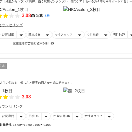
ア｜細胞からバランス調律、描く瞑想ゼンタングル 専門ケア｜食べる力＆幸せをサポートするナ
3.08
写真
8枚
カウンセリング
・訪問対応
駐車場有
女性スタッフ
女性歓迎
男性歓迎
三重県津市芸濃町椋本5484-85
公式
人生の悩みを、優しさと現実の両方から読み解きます。
3.08
カウンセリング
・訪問専門
日祝OK
21時以降OK
女性スタッフ
営業状況
14:00〜18:00 21:00〜24:00