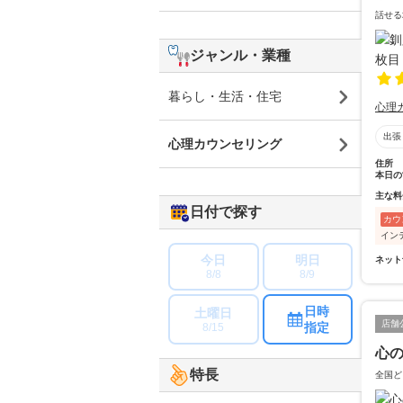
話せる
ジャンル・業種
暮らし・生活・住宅
心理
出張
心理カウンセリング
住所
本日の
主な料
日付で探す
カウ
イン
今日
明日
ネット
8/8
8/9
日時
土曜日
店舗
指定
8/15
心
特長
全国ど