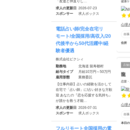
「友達と仲直りし…
健康ケ
求人の更新日
2026-07-23
スポンサー
求人ボックス
心理
電話占い師/完全在宅リ
出張
モート/全国採用/高収入/20
代後半から50代活躍中/経
住所
験者優遇
株式会社ピクシィ
店舗
勤務地
北海道 留寿都村
給与タイプ
月給10万円～50万円
龍
雇用形態
業務委託
恋愛・
【仕事内容】占いの経験を活かして
在宅で「占い師」に!占い好きな方歓
迎 あなたの『恋を応援する気持ち』
が誰かを救う才能…
心理
求人の更新日
2026-07-31
スポンサー
求人ボックス
出張
本日の
フルリモート全国採用の電