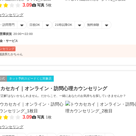
3.09
写真
5枚
カウンセリング
・訪問専門
日祝OK
21時以降OK
無料体験
営業状況
20:00〜22:00
金・サービス
ンセリング
相談所たかちゃん
公式
ネット予約スピードくじ対象店
ウカセカイ｜オンライン・訪問心理カウンセリング
“正解”はないかもしれません。だからこそ、一緒にあなたのお気持ちを探していきませんか？
3.09
写真
1枚
カウンセリング