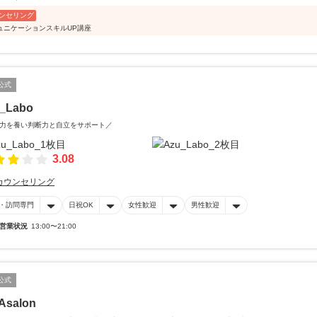
ンセリング
ュニケーションスキルUP講座
公式
_Labo
力を養い判断力と自立をサポート／
3.08
カウンセリング
・訪問専門
日祝OK
女性歓迎
男性歓迎
営業状況
13:00〜21:00
公式
Asalon