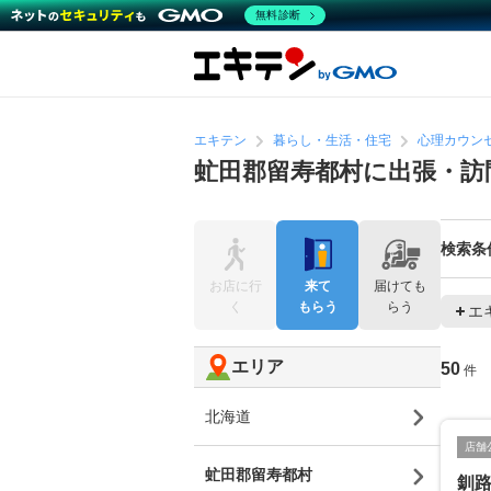
無料診断
エキテン
暮らし・生活・住宅
心理カウン
虻田郡留寿都村に出張・訪
検索条
お店に行
来て
届けても
く
もらう
らう
エ
エリア
50
件
北海道
店舗
虻田郡留寿都村
釧