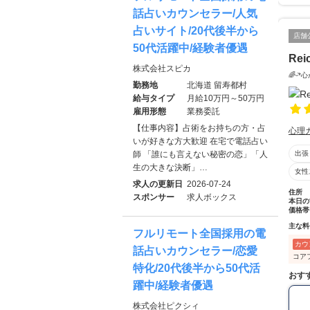
話占いカウンセラー/人気
占いサイト/20代後半から
店舗
50代活躍中/経験者優遇
Rei
株式会社スピカ
🌈ᵕ
勤務地
北海道 留寿都村
給与タイプ
月給10万円～50万円
雇用形態
業務委託
【仕事内容】占術をお持ちの方・占
心理
いが好きな方大歓迎 在宅で電話占い
出張
師 「誰にも言えない秘密の恋」「人
生の大きな決断」…
女性
求人の更新日
2026-07-24
住所
スポンサー
求人ボックス
本日の
価格帯
主な料
フルリモート全国採用の電
カウ
話占いカウンセラー/恋愛
コア
特化/20代後半から50代活
おす
躍中/経験者優遇
株式会社ピクシィ