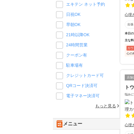
エキテン ネット予約
日祝OK
心理
早朝OK
出張
本日の
21時以降OK
主な料
24時間営業
カウ
心の
クーポン有
駐車場有
クレジットカード可
店舗
QRコード決済可
ト
悩みに
電子マネー決済可
もっと見る
メニュー
心理