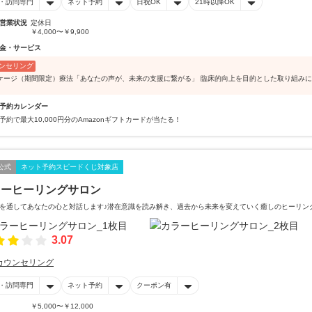
・訪問専門
ネット予約
日祝OK
21時以降OK
営業状況
定休日
￥4,000〜￥9,900
金・サービス
ンセリング
ケージ（期間限定）療法「あなたの声が、未来の支援に繋がる」 臨床的向上を目的とした取り組み
予約カレンダー
予約で最大10,000円分のAmazonギフトカードが当たる！
公式
ネット予約スピードくじ対象店
ラーヒーリングサロン
を通してあなたの心と対話します♪潜在意識を読み解き、過去から未来を変えていく癒しのヒーリン
3.07
カウンセリング
・訪問専門
ネット予約
クーポン有
￥5,000〜￥12,000