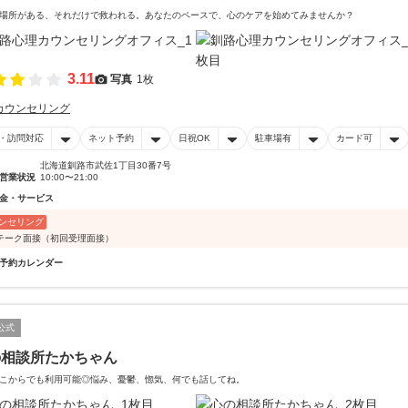
場所がある、それだけで救われる。あなたのペースで、心のケアを始めてみませんか？
3.11
写真
1枚
カウンセリング
・訪問対応
ネット予約
日祝OK
駐車場有
カード可
北海道釧路市武佐1丁目30番7号
営業状況
10:00〜21:00
金・サービス
ンセリング
テーク面接（初回受理面接）
予約カレンダー
公式
の相談所たかちゃん
こからでも利用可能◎悩み、憂鬱、惚気、何でも話してね。