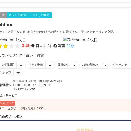
公式
ネット予約スピードくじ対象店
chtum
̈*心がすっと軽くなる🌈ᵕ̈ あなただけの本当の豊かさを見つける、 安らぎのヒーリング空間。
3.40
口コミ
2件
写真
22枚
カウンセリング
占い
雑貨
・訪問対応
ネット予約
日祝OK
21時以降OK
クーポン有
スタッフ
埼玉県南埼玉郡宮代町百間2-4-22-2階
営業状況
10:00〜16:00 17:00〜22:00
￥963〜￥9,999
金・サービス
ンセリング
フローセラピー《初回限定》3333円
すめのクーポン
50