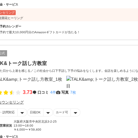
金・サービス
ンセリング
性開花ヒーリング
予約カレンダー
予約で最大10,000円分のAmazonギフトカードが当たる！
公式
LK&トーク話し方教室
た日から上達を感じる／この社会から口下手話し下手の悩みをなくします。会話を楽しめるように
3.73
口コミ
4件
写真
7枚
カウンセリング
・訪問対応
日祝OK
カード可
大阪府大阪市中央区北浜3-2-25
営業状況
13:00〜18:00
￥4,000〜￥59,400
金・サービス