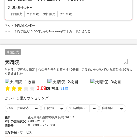
2,000円OFF
平日限定
土日限定
男性限定
女性限定
ネット予約カレンダー
ネット予約で最大10,000円分のAmazonギフトカードが当たる！
店舗公式
天睛院
当たる、で有名な鑑定｜心のモヤモヤを晴らす45分間｜ご愛顧いただいている顧客様は6万人
を超えました
3.09
写真
31枚
占い
心理カウンセリング
出張・訪問対応
日祝OK
21時以降OK
駐車場有
住所
鹿児島県鹿屋市串良町岡崎2924-2
本日の営業状況
9:00〜24:00
価格帯
￥5,000〜￥12,000
主な料金・サービス