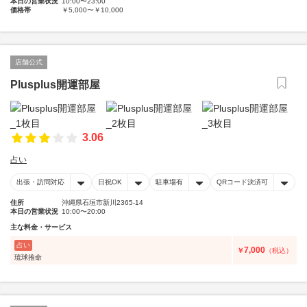
本日の営業状況
10:00〜23:00
価格帯
￥5,000〜￥10,000
店舗公式
Plusplus開運部屋
3.06
占い
出張・訪問対応
日祝OK
駐車場有
QRコード決済可
住所
沖縄県石垣市新川2365-14
本日の営業状況
10:00〜20:00
主な料金・サービス
占い
7,000
￥
（税込）
琉球推命