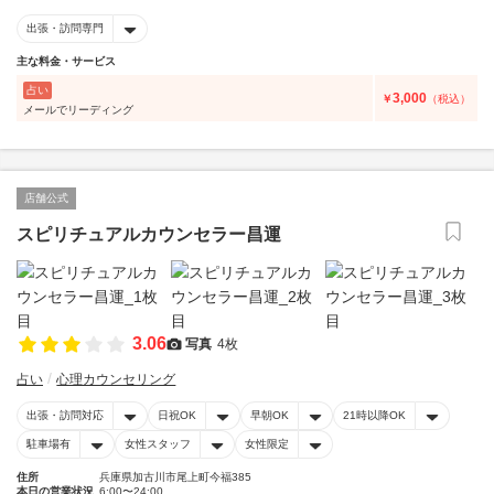
出張・訪問専門
主な料金・サービス
占い
3,000
￥
（税込）
メールでリーディング
店舗公式
スピリチュアルカウンセラー昌運
3.06
写真
4枚
占い
心理カウンセリング
出張・訪問対応
日祝OK
早朝OK
21時以降OK
駐車場有
女性スタッフ
女性限定
住所
兵庫県加古川市尾上町今福385
本日の営業状況
6:00〜24:00