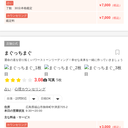
占い
7,000
￥
（税込）
了観 30分本格鑑定
カウンセリング
7,000
￥
（税込）
鑑定料
店舗公式
まぐっちまぐ
運命の道を切り拓く♪パワーストーンリーディング！幸せな未来を一緒に作っていきましょう
3.08
写真
5枚
占い
心理カウンセリング
出張・訪問対応
日祝OK
住所
広島県福山市御幸町中津原705-2
本日の営業状況
9:30〜20:00
主な料金・サービス
カウンセリング
3,000
￥
（税込）