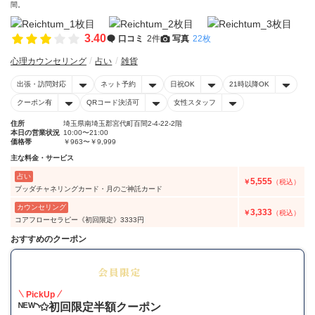
間。
3.40
口コミ
2件
写真
22枚
心理カウンセリング
占い
雑貨
出張・訪問対応
ネット予約
日祝OK
21時以降OK
クーポン有
QRコード決済可
女性スタッフ
住所
埼玉県南埼玉郡宮代町百間2-4-22-2階
本日の営業状況
10:00〜21:00
価格帯
￥963〜￥9,999
主な料金・サービス
占い
5,555
￥
（税込）
ブッダチャネリングカード・月のご神託カード
カウンセリング
3,333
￥
（税込）
コアフローセラピー《初回限定》3333円
おすすめのクーポン
50
PickUp
ᴺᴱᵂ◝✩初回限定半額クーポン