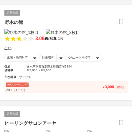
店舗公式
野木の館
3.08
写真
1枚
占い
出張・訪問対応
駐車場有
QRコード決済可
住所
栃木県下都賀郡野木町南赤塚1854
価格帯
￥3,000〜￥5,000
主な料金・サービス
カウンセリング
3,000
￥
（税込）
占い（１５分）
店舗公式
ヒーリングサロンアーヤ