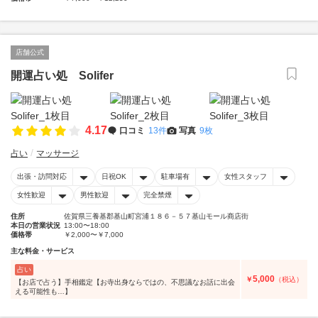
店舗公式
開運占い処 Solifer
4.17
口コミ
13件
写真
9枚
占い
マッサージ
出張・訪問対応
日祝OK
駐車場有
女性スタッフ
女性歓迎
男性歓迎
完全禁煙
住所
佐賀県三養基郡基山町宮浦１８６－５７基山モール商店街
本日の営業状況
13:00〜18:00
価格帯
￥2,000〜￥7,000
主な料金・サービス
占い
5,000
￥
（税込）
【お店で占う】手相鑑定【お寺出身ならではの、不思議なお話に出会
える可能性も…】