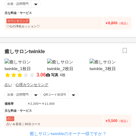
出張・訪問専門
主な料金・サービス
カウンセリング
8,800
￥
（税込）
♡心の浄化セッション♡
癒しサロンtwinkle
3.06
写真
4枚
占い
心理カウンセリング
出張・訪問専門
QRコード決済可
価格帯
￥2,200〜￥11,000
主な料金・サービス
占い
5,500
￥
（税込）
占い＆音浴｜30分コース
癒しサロンtwinkleのオーナー様ですか？