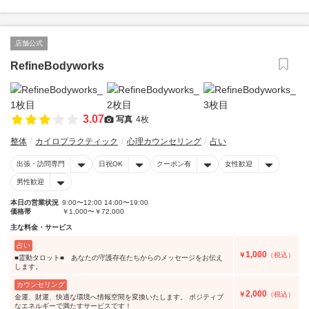
店舗公式
RefineBodyworks
3.07
写真
4枚
整体
カイロプラクティック
心理カウンセリング
占い
出張・訪問専門
日祝OK
クーポン有
女性歓迎
男性歓迎
本日の営業状況
9:00〜12:00 14:00〜19:00
価格帯
￥1,000〜￥72,000
主な料金・サービス
占い
1,000
￥
（税込）
■霊動タロット■ あなたの守護存在たちからのメッセージをお伝え
します。
カウンセリング
2,000
￥
（税込）
金運、財運、快適な環境へ情報空間を変換いたします。 ポジティブ
なエネルギーで満たすサービスです！