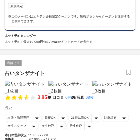
新規限定
※
このクーポンはエキテン会員限定クーポンです。獲得ボタンからクーポンを獲得する
と利用できます。
ネット予約カレンダー
ネット予約で最大10,000円分のAmazonギフトカードが当たる！
店舗公式
占いタンザナイト
3.85
口コミ
6件
写真
68枚
占い
出張・訪問専門
日祝OK
21時以降OK
駐車場有
女性スタッフ
女性歓迎
男性歓迎
本日の営業状況
11:00〜22:00
価格帯
￥7,000〜￥12,250