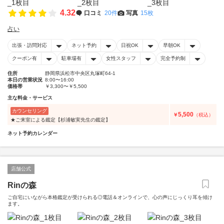
4.32
口コミ
20件
写真
15枚
占い
出張・訪問対応
ネット予約
日祝OK
早朝OK
クーポン有
駐車場有
女性スタッフ
完全予約制
住所
静岡県浜松市中央区丸塚町64-1
本日の営業状況
8:00〜16:00
価格帯
￥3,300〜￥5,500
主な料金・サービス
カウンセリング
5,500
￥
（税込）
★ご来室による鑑定【杉浦敏実先生の鑑定】
ネット予約カレンダー
店舗公式
Rinの森
ご自宅にいながら本格鑑定が受けられる◎電話＆オンラインで、心の声にじっくり耳を傾け
ます。