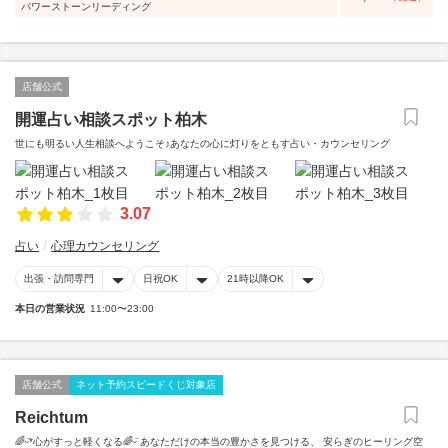
パワーストーンリーディング
店舗公式
開運占い相談スポット柏木
世にも明るい人生相談へようこそ♪あなたの心に灯りをともす占い・カウンセリング
3.07
占い
心理カウンセリング
出張・訪問専門
日祝OK
21時以降OK
本日の営業状況
11:00〜23:00
店舗公式
ネット予約スピードくじ対象店
Reichtum
🌈ᵕ̈*心がすっと軽くなる🌈ᵕ̈ あなただけの本当の豊かさを見つける、 安らぎのヒーリング空