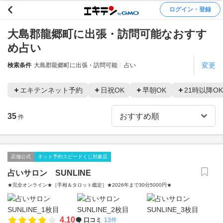
ログイン・登録
大島郡龍郷町に出張・訪問可能なおすす
め占い
変更
検索条件
大島郡龍郷町に出張・訪問可能
占い
エキテンネット予約
日祝OK
早朝OK
21時以降OK
35
件
店舗公式
ネット予約スピードくじ対象店
占いサロン SUNLINE
★完全オンライン★［手相＆タロット鑑定］★2026年まで30分5000円★
4.10
口コミ
13件