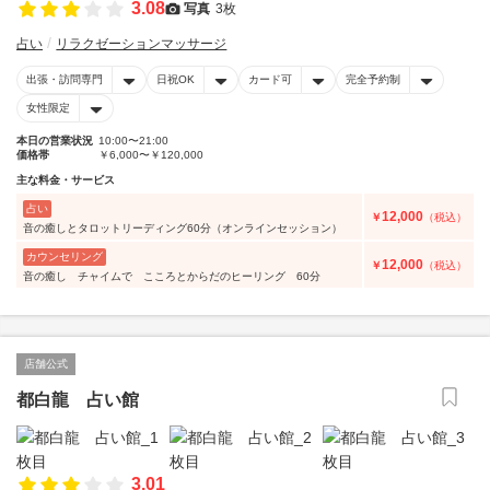
3.08
写真
3枚
占い
リラクゼーションマッサージ
出張・訪問専門
日祝OK
カード可
完全予約制
女性限定
本日の営業状況
10:00〜21:00
価格帯
￥6,000〜￥120,000
主な料金・サービス
占い
12,000
￥
（税込）
音の癒しとタロットリーディング60分（オンラインセッション）
カウンセリング
12,000
￥
（税込）
音の癒し チャイムで こころとからだのヒーリング 60分
店舗公式
都白龍 占い館
3.01