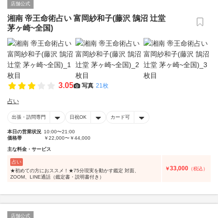
店舗公式
湘南 帝王命術占い 富岡紗和子(藤沢 鵠沼 辻堂
茅ヶ崎~全国)
3.05
写真
21枚
占い
出張・訪問専門
日祝OK
カード可
本日の営業状況
10:00〜21:00
価格帯
￥22,000〜￥44,000
主な料金・サービス
占い
33,000
￥
（税込）
★初めての方におススメ！★75分現実を動かす鑑定 対面、
ZOOM、LINE通話（鑑定書・説明書付き）
店舗公式