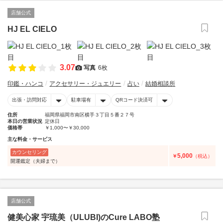
店舗公式
HJ EL CIELO
3.07
写真
6枚
印鑑・ハンコ
アクセサリー・ジュエリー
占い
結婚相談所
出張・訪問対応
駐車場有
QRコード決済可
住所
福岡県福岡市南区横手３丁目５番２７号
本日の営業状況
定休日
価格帯
￥1,000〜￥30,000
主な料金・サービス
カウンセリング
5,000
￥
（税込）
開運鑑定（夫婦まで）
店舗公式
健美心家 宇琉美（ULUBI)のCure LABO塾