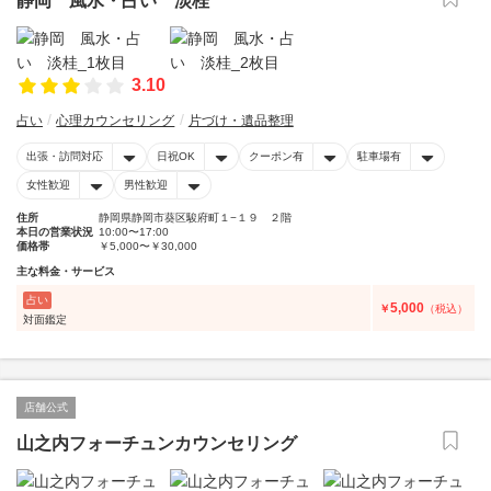
静岡 風水・占い 淡桂
3.10
占い
心理カウンセリング
片づけ・遺品整理
出張・訪問対応
日祝OK
クーポン有
駐車場有
女性歓迎
男性歓迎
住所
静岡県静岡市葵区駿府町１−１９ ２階
本日の営業状況
10:00〜17:00
価格帯
￥5,000〜￥30,000
主な料金・サービス
占い
5,000
￥
（税込）
対面鑑定
店舗公式
山之内フォーチュンカウンセリング