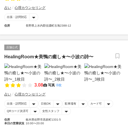
占い
心理カウンセリング
出張・訪問対応
住所
長野県上水内郡信濃町古海2388-12
店舗公式
HealingRoom★美鴨の癒し★〜小波の詩〜
3.08
写真
8枚
占い
心理カウンセリング
出張・訪問対応
日祝OK
駐車場有
カード可
QRコード決済可
女性スタッフ
住所
栃木県佐野市高萩町1331-5
本日の営業状況
10:00〜20:00