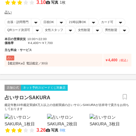
3.10
写真
1枚
占い
出張・訪問専門
日祝OK
21時以降OK
カード可
QRコード決済可
女性スタッフ
女性歓迎
男性歓迎
本日の営業状況
10:00〜22:00
価格帯
￥4,400〜￥7,700
主な料金・サービス
占い
4,400
￥
（税込）
【鑑定師Kai】電話鑑定／30分
店舗公式
ネット予約スピードくじ対象店
占いサロンSAKURA
鑑定年数33年鑑定実績6万人以上の信頼実績の占いサロンSAKURAが吉祥寺で貴方をお待ち
しております
3.26
写真
8枚