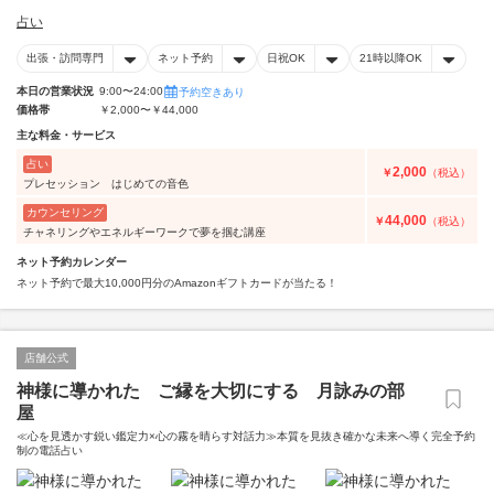
占い
出張・訪問専門
ネット予約
日祝OK
21時以降OK
本日の営業状況
9:00〜24:00
予約空きあり
価格帯
￥2,000〜￥44,000
主な料金・サービス
占い
2,000
￥
（税込）
プレセッション はじめての音色
カウンセリング
44,000
￥
（税込）
チャネリングやエネルギーワークで夢を掴む講座
ネット予約カレンダー
ネット予約で最大10,000円分のAmazonギフトカードが当たる！
店舗公式
神様に導かれた ご縁を大切にする 月詠みの部
屋
≪心を見透かす鋭い鑑定力×心の霧を晴らす対話力≫本質を見抜き確かな未来へ導く完全予約
制の電話占い