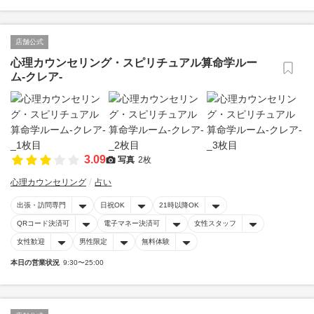
店舗公式
心理カウンセリング・スピリチュアル算命学ルー
ム-クレア-
3.09
写真
2枚
心理カウンセリング
占い
出張・訪問専門
日祝OK
21時以降OK
QRコード決済可
電子マネー決済可
女性スタッフ
女性歓迎
男性限定
無料体験
本日の営業状況
9:30〜25:00