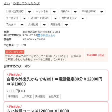
占い
心理カウンセリング
出張・訪問対応
ネット予約
日祝OK
21時以降OK
クーポン有
QRコード決済可
女性スタッフ
予約あり
女性歓迎
男性歓迎
住所
東京都武蔵野市吉祥寺本町1-38-4
本日の営業状況
9:00〜23:00
予約空きあり
価格帯
￥3,000〜￥55,000
主な料金・サービス
カウンセリング
3,000
￥
（税込）
対面占い 初めての方にも安心してご利用いただけるよう、お悩みや
ご希望に合わせた多彩なコースをご用意しております。
おすすめのクーポン
PickUp
自宅や外出先からでも🆗！👑電話鑑定80分￥12000円
⇒￥10000
2,000円OFF
平日限定
土日限定
男性限定
女性限定
PickUp
占い放題コース￥12000⇒￥10000