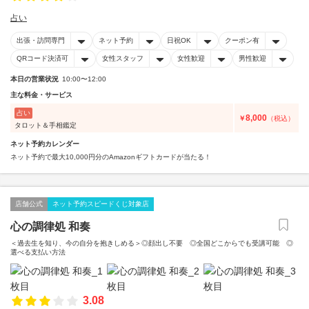
占い
出張・訪問専門
ネット予約
日祝OK
クーポン有
QRコード決済可
女性スタッフ
女性歓迎
男性歓迎
本日の営業状況
10:00〜12:00
主な料金・サービス
占い
8,000
￥
（税込）
タロット＆手相鑑定
ネット予約カレンダー
ネット予約で最大10,000円分のAmazonギフトカードが当たる！
店舗公式
ネット予約スピードくじ対象店
心の調律処 和奏
＜過去生を知り、今の自分を抱きしめる＞◎顔出し不要 ◎全国どこからでも受講可能 ◎
選べる支払い方法
3.08