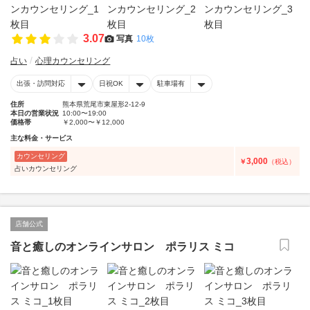
3.07
写真
10枚
占い
心理カウンセリング
出張・訪問対応
日祝OK
駐車場有
住所
熊本県荒尾市東屋形2-12-9
本日の営業状況
10:00〜19:00
価格帯
￥2,000〜￥12,000
主な料金・サービス
カウンセリング
3,000
￥
（税込）
占いカウンセリング
店舗公式
音と癒しのオンラインサロン ポラリス ミコ