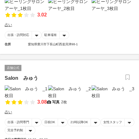
3.02
占い
出張・訪問対応
駐車場有
住所
愛知県豊川市下長山町西道貝津98-1
店舗公式
Salon みゅう
3.08
写真
2枚
占い
出張・訪問専門
日祝OK
21時以降OK
女性スタッフ
完全予約制