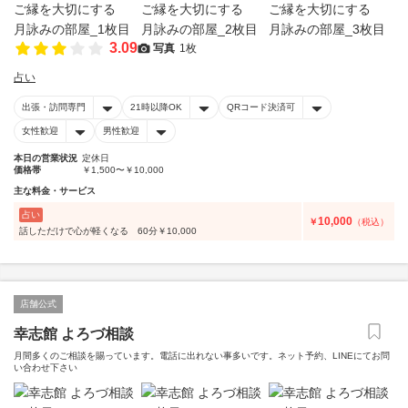
3.09
写真
1枚
占い
出張・訪問専門
21時以降OK
QRコード決済可
女性歓迎
男性歓迎
本日の営業状況
定休日
価格帯
￥1,500〜￥10,000
主な料金・サービス
占い
10,000
￥
（税込）
話しただけで心が軽くなる 60分￥10,000
店舗公式
幸志館 よろづ相談
月間多くのご相談を賜っています。電話に出れない事多いです。ネット予約、LINEにてお問
い合わせ下さい