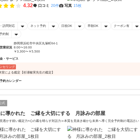
4.32
口コミ
20件
写真
15枚
・訪問対応
ネット予約
日祝OK
早朝OK
クーポン有
予約制
静岡県浜松市中央区丸塚町64-1
営業状況
8:00〜16:00
￥3,300〜￥5,500
金・サービス
ンセリング
来室による鑑定【杉浦敏実先生の鑑定】
予約カレンダー
公式
様に導かれた ご縁を大切にする 月詠みの部屋
見透かす鋭い鑑定力×心の霧を晴らす対話力≫本質を見抜き確かな未来へ導く完全予約制の電話占い