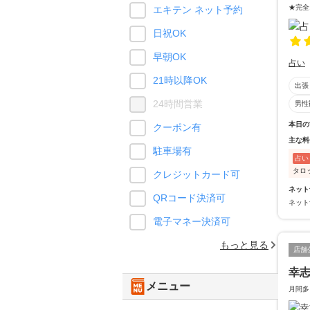
★完全
エキテン ネット予約
日祝OK
早朝OK
占い
21時以降OK
出張
24時間営業
男性
本日の
クーポン有
主な料
駐車場有
占い
タロ
クレジットカード可
ネット
QRコード決済可
ネット
電子マネー決済可
もっと見る
店舗
幸志
メニュー
月間多