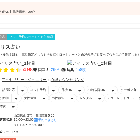
定師Kai】電話鑑定／30分
公式
ネット予約スピードくじ対象店
イリス占い
ト多数！対面・電話鑑定どちらも得意◎タロットカードと西洋占星術を使って心をこめて鑑定しま
4.98
口コミ
266件
写真
158枚
アクセサリー・ジュエリー
心理カウンセリング
・訪問対応
ネット予約
日祝OK
21時以降OK
クーポン有
予約制
女性歓迎
男性歓迎
レンタル
アウトレットコーナー
体験
山口県山口市小郡御幸町5-26
営業状況
10:00〜23:00
予約空きあり
￥1,100〜￥220,000
金・サービス