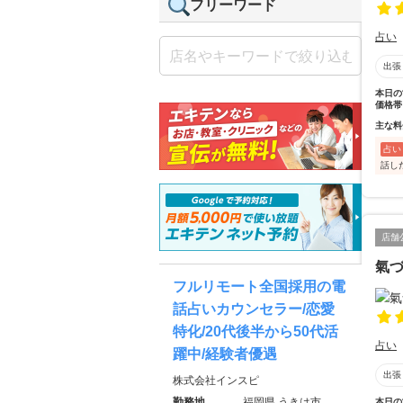
フリーワード
占い
出張
本日の
価格帯
主な料
占い
話し
店舗
氣
フルリモート全国採用の電
話占いカウンセラー/恋愛
特化/20代後半から50代活
占い
躍中/経験者優遇
出張
株式会社インスピ
勤務地
福岡県 うきは市
本日の