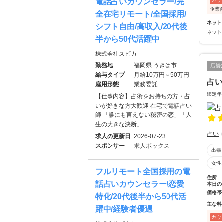
カウ
電話占いカウンセラー/完
企業
全在宅リモート/全国採用/
ネット
シフト自由/高収入/20代後
ネット
半から50代活躍中
株式会社スピカ
勤務地
福岡県 うきは市
店舗
給与タイプ
月給10万円～50万円
占い
雇用形態
業務委託
鑑定年
【仕事内容】占術をお持ちの方・占
いが好きな方大歓迎 在宅で電話占い
師 「誰にも言えない秘密の恋」「人
生の大きな決断」…
占い
求人の更新日
2026-07-23
スポンサー
求人ボックス
出張
女性
フルリモート全国採用の電
住所
話占いカウンセラー/恋愛
本日の
価格帯
特化/20代後半から50代活
主な料
躍中/経験者優遇
カウ