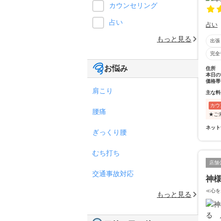
カウンセリング
占い
占い
もっと見る
出張
完全
お悩み
住所
本日の
価格帯
肩こり
主な料
カウ
腰痛
★ご
ネット
ぎっくり腰
むち打ち
店舗
交通事故対応
神
≪心を
もっと見る