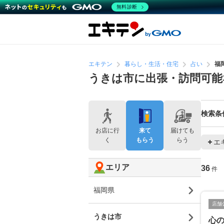
無料診断
エキテン
暮らし・生活・住宅
占い
福
うきは市に出張・訪問可能
検索条
お店に行
来て
届けても
く
もらう
らう
エ
エリア
36
件
福岡県
店舗
うきは市
心の