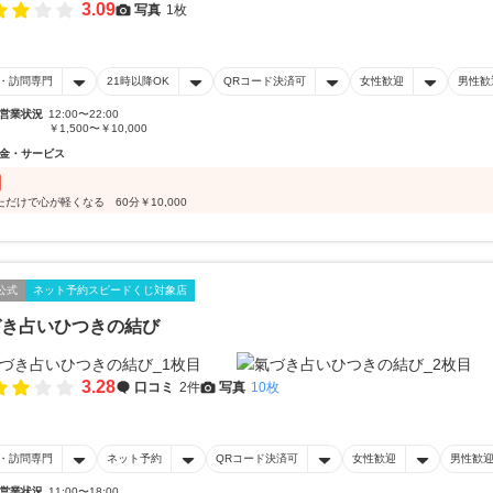
3.09
写真
1枚
・訪問専門
21時以降OK
QRコード決済可
女性歓迎
男性歓
営業状況
12:00〜22:00
￥1,500〜￥10,000
金・サービス
ただけで心が軽くなる 60分￥10,000
公式
ネット予約スピードくじ対象店
づき占いひつきの結び
3.28
口コミ
2件
写真
10枚
・訪問専門
ネット予約
QRコード決済可
女性歓迎
男性歓
営業状況
11:00〜18:00