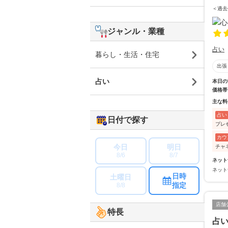
＜過去
ジャンル・業種
占い
暮らし・生活・住宅
出張
占い
本日の
価格帯
主な料
占い
日付で探す
プレ
カウ
今日
明日
チャ
8/6
8/7
ネット
ネット
日時
土曜日
指定
8/8
店舗
特長
占い