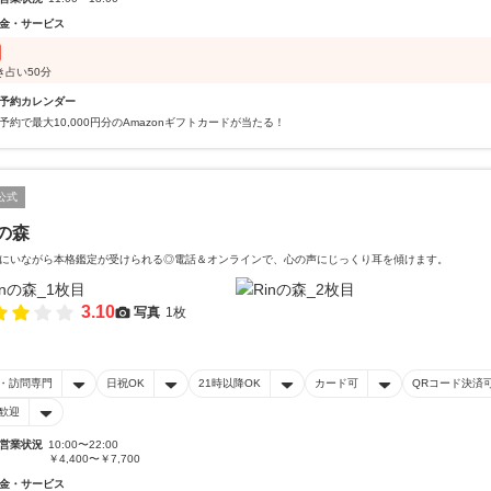
金・サービス
き占い50分
予約カレンダー
予約で最大10,000円分のAmazonギフトカードが当たる！
公式
nの森
にいながら本格鑑定が受けられる◎電話＆オンラインで、心の声にじっくり耳を傾けます。
3.10
写真
1枚
・訪問専門
日祝OK
21時以降OK
カード可
QRコード決済
歓迎
営業状況
10:00〜22:00
￥4,400〜￥7,700
金・サービス