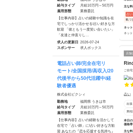
給与タイプ
月給10万円～50万円
主な料
雇用形態
業務委託
占い
【仕事内容】占いの経験や知識を在
氣づ
宅でしっかり活かせる!占い好きな方
ネット
歓迎 「彼ともう一度笑い合いたい」
ネット
「友達と仲直りし…
求人の更新日
2026-07-24
スポンサー
求人ボックス
店舗
Ri
電話占い師/完全在宅リ
モート/全国採用/高収入/20
ご自宅
代後半から50代活躍中/経
験者優遇
占い
株式会社ピクシィ
勤務地
福岡県 うきは市
出張
給与タイプ
月給10万円～50万円
男性
雇用形態
業務委託
【仕事内容】占いの経験を活かして
本日の
価格帯
在宅で「占い師」に!占い好きな方歓
迎 あなたの『恋を応援する気持ち』
主な料