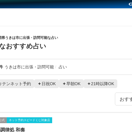
岡県うきは市に出張・訪問可能な占い
なおすすめ占い
件
うきは市に出張・訪問可能
占い
キテンネット予約
日祝OK
早朝OK
21時以降OK
公式
ネット予約スピードくじ対象店
調律処 和奏