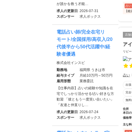
が誰かを救う才能…
占い
求人の更新日
2026-07-31
【鑑
スポンサー
求人ボックス
電話占い師/完全在宅リ
店舗
モート/全国採用/高収入/20
ア
代後半から50代活躍中/経
リピー
験者優遇
株式会社インスピ
勤務地
福岡県 うきは市
占い
給与タイプ
月給10万円～50万円
雇用形態
業務委託
出張
【仕事内容】占いの経験や知識を在
完全
宅でしっかり活かせる!占い好きな方
歓迎 「彼ともう一度笑い合いたい」
無料
「友達と仲直りし…
住所
求人の更新日
2026-07-24
本日の
スポンサー
求人ボックス
価格帯
主な料