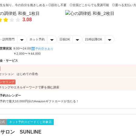
生を知り、今の自分を抱きしめる＞◎顔出し不要 ◎全国どこからでも受講可能 ◎選べる支払い
3.08
・訪問専門
ネット予約
日祝OK
21時以降OK
営業状況
9:00〜24:00
予約空きあり
￥2,000〜￥44,000
金・サービス
セッション はじめての音色
ンセリング
ネリングやエネルギーワークで夢を掴む講座
予約カレンダー
予約で最大10,000円分のAmazonギフトカードが当たる！
公式
ネット予約スピードくじ対象店
サロン SUNLINE