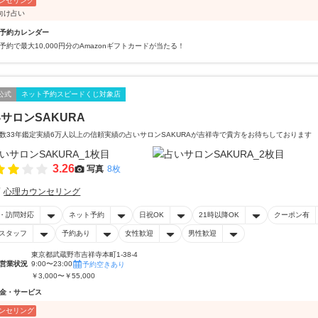
ンセリング
向け占い
予約カレンダー
予約で最大10,000円分のAmazonギフトカードが当たる！
公式
ネット予約スピードくじ対象店
サロンSAKURA
数33年鑑定実績6万人以上の信頼実績の占いサロンSAKURAが吉祥寺で貴方をお待ちしております
3.26
写真
8枚
心理カウンセリング
・訪問対応
ネット予約
日祝OK
21時以降OK
クーポン有
スタッフ
予約あり
女性歓迎
男性歓迎
東京都武蔵野市吉祥寺本町1-38-4
営業状況
9:00〜23:00
予約空きあり
￥3,000〜￥55,000
金・サービス
ンセリング