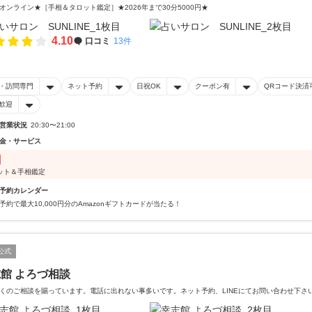
オンライン★［手相＆タロット鑑定］★2026年まで30分5000円★
4.10
口コミ
13件
・訪問専門
ネット予約
日祝OK
クーポン有
QRコード決済
歓迎
営業状況
20:30〜21:00
金・サービス
ット＆手相鑑定
予約カレンダー
予約で最大10,000円分のAmazonギフトカードが当たる！
公式
館 よろづ相談
くのご相談を賜っています。電話に出れない事多いです。ネット予約、LINEにてお問い合わせ下さ