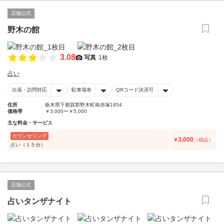
店舗公式
野木の館
3.08
写真
1枚
占い
出張・訪問対応
駐車場有
QRコード決済可
住所
栃木県下都賀郡野木町南赤塚1854
価格帯
￥3,000〜￥5,000
主な料金・サービス
カウンセリング
3,000
￥
（税込）
占い（１５分）
店舗公式
占いタンザナイト