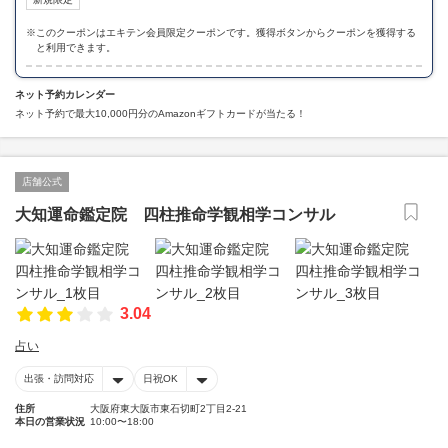
※
このクーポンはエキテン会員限定クーポンです。獲得ボタンからクーポンを獲得する
と利用できます。
ネット予約カレンダー
ネット予約で最大10,000円分のAmazonギフトカードが当たる！
店舗公式
大知運命鑑定院 四柱推命学観相学コンサル
3.04
占い
出張・訪問対応
日祝OK
住所
大阪府東大阪市東石切町2丁目2-21
本日の営業状況
10:00〜18:00