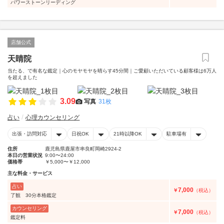
パワーストーンリーディング
店舗公式
天睛院
当たる、で有名な鑑定｜心のモヤモヤを晴らす45分間｜ご愛顧いただいている顧客様は6万人
を超えました
3.09
写真
31枚
占い
心理カウンセリング
出張・訪問対応
日祝OK
21時以降OK
駐車場有
住所
鹿児島県鹿屋市串良町岡崎2924-2
本日の営業状況
9:00〜24:00
価格帯
￥5,000〜￥12,000
主な料金・サービス
占い
7,000
￥
（税込）
了観 30分本格鑑定
カウンセリング
7,000
￥
（税込）
鑑定料