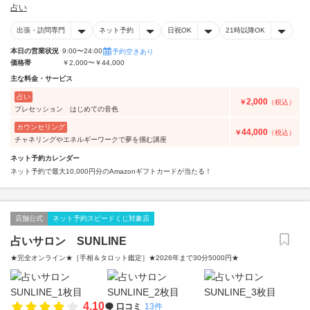
占い
出張・訪問専門
ネット予約
日祝OK
21時以降OK
本日の営業状況
9:00〜24:00
予約空きあり
価格帯
￥2,000〜￥44,000
主な料金・サービス
占い
2,000
￥
（税込）
プレセッション はじめての音色
カウンセリング
44,000
￥
（税込）
チャネリングやエネルギーワークで夢を掴む講座
ネット予約カレンダー
ネット予約で最大10,000円分のAmazonギフトカードが当たる！
店舗公式
ネット予約スピードくじ対象店
占いサロン SUNLINE
★完全オンライン★［手相＆タロット鑑定］★2026年まで30分5000円★
4.10
口コミ
13件