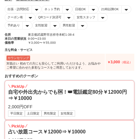
出張・訪問対応
ネット予約
日祝OK
21時以降OK
クーポン有
QRコード決済可
女性スタッフ
予約あり
女性歓迎
男性歓迎
住所
東京都武蔵野市吉祥寺本町1-38-4
本日の営業状況
9:00〜23:00
価格帯
￥3,000〜￥55,000
主な料金・サービス
カウンセリング
3,000
￥
（税込）
対面占い 初めての方にも安心してご利用いただけるよう、お悩みや
ご希望に合わせた多彩なコースをご用意しております。
おすすめのクーポン
PickUp
自宅や外出先からでも🆗！👑電話鑑定80分￥12000円
⇒￥10000
2,000円OFF
平日限定
土日限定
男性限定
女性限定
PickUp
占い放題コース￥12000⇒￥10000