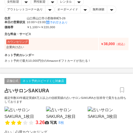
女性歓迎
男性歓迎
レンタル
アウトレットコーナーあり
オーダーメイド
無料体験
住所
山口県山口市小郡御幸町5-26
本日の営業状況
10:00〜23:00
予約空きあり
価格帯
￥1,100〜￥220,000
主な料金・サービス
カウンセリング
38,000
￥
（税込）
企業向け占い
ネット予約カレンダー
ネット予約で最大10,000円分のAmazonギフトカードが当たる！
店舗公式
ネット予約スピードくじ対象店
占いサロンSAKURA
鑑定年数33年鑑定実績6万人以上の信頼実績の占いサロンSAKURAが吉祥寺で貴方をお待ち
しております
3.26
写真
8枚
占い
心理カウンセリング