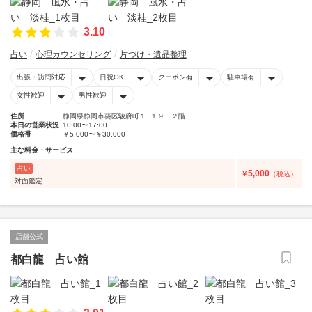
3.10
占い
心理カウンセリング
片づけ・遺品整理
出張・訪問対応
日祝OK
クーポン有
駐車場有
女性歓迎
男性歓迎
住所
静岡県静岡市葵区駿府町１−１９ ２階
本日の営業状況
10:00〜17:00
価格帯
￥5,000〜￥30,000
主な料金・サービス
占い
5,000
￥
（税込）
対面鑑定
店舗公式
都白龍 占い館