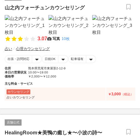
山之内フォーチュンカウンセリング
3.07
写真
10枚
占い
心理カウンセリング
出張・訪問対応
日祝OK
駐車場有
住所
熊本県荒尾市東屋形2-12-9
本日の営業状況
10:00〜19:00
価格帯
￥2,000〜￥12,000
主な料金・サービス
カウンセリング
3,000
￥
（税込）
占いカウンセリング
店舗公式
HealingRoom★美鴨の癒し★〜小波の詩〜