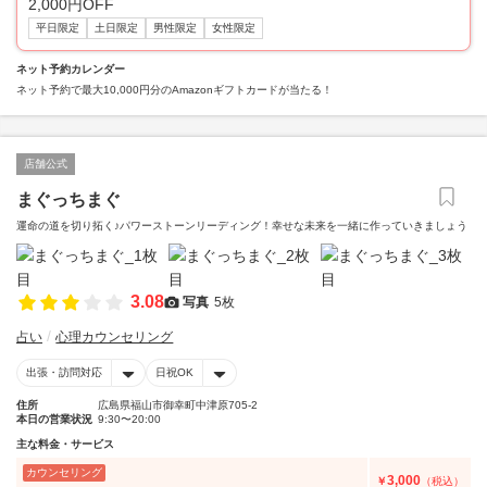
2,000円OFF
平日限定
土日限定
男性限定
女性限定
ネット予約カレンダー
ネット予約で最大10,000円分のAmazonギフトカードが当たる！
店舗公式
まぐっちまぐ
運命の道を切り拓く♪パワーストーンリーディング！幸せな未来を一緒に作っていきましょう
3.08
写真
5枚
占い
心理カウンセリング
出張・訪問対応
日祝OK
住所
広島県福山市御幸町中津原705-2
本日の営業状況
9:30〜20:00
主な料金・サービス
カウンセリング
3,000
￥
（税込）