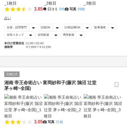
3.85
口コミ
6件
写真
68枚
占い
出張・訪問専門
日祝OK
21時以降OK
駐車場有
女性スタッフ
女性歓迎
男性歓迎
本日の営業状況
11:00〜22:00
価格帯
￥7,000〜￥12,250
店舗公式
湘南 帝王命術占い 富岡紗和子(藤沢 鵠沼 辻堂
茅ヶ崎~全国)
3.05
写真
21枚