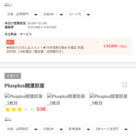
占い
出張・訪問専門
日祝OK
カード可
本日の営業状況
10:00〜21:00
価格帯
￥22,000〜￥44,000
主な料金・サービス
占い
33,000
￥
（税込）
★初めての方におススメ！★75分現実を動かす鑑定 対面、
ZOOM、LINE通話（鑑定書・説明書付き）
店舗公式
Plusplus開運部屋
3.06
占い
出張・訪問対応
日祝OK
駐車場有
QRコード決済可