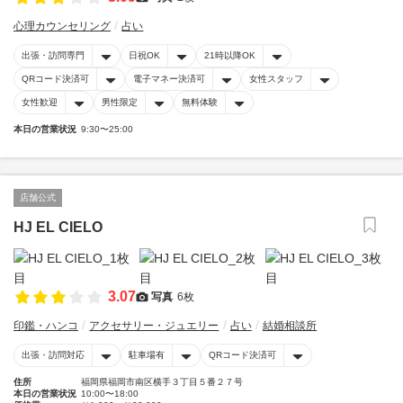
心理カウンセリング
占い
出張・訪問専門
日祝OK
21時以降OK
QRコード決済可
電子マネー決済可
女性スタッフ
女性歓迎
男性限定
無料体験
本日の営業状況
9:30〜25:00
店舗公式
HJ EL CIELO
3.07
写真
6枚
印鑑・ハンコ
アクセサリー・ジュエリー
占い
結婚相談所
出張・訪問対応
駐車場有
QRコード決済可
住所
福岡県福岡市南区横手３丁目５番２７号
本日の営業状況
10:00〜18:00