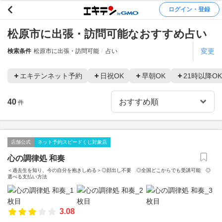
ログイン・登録
松原市に出張・訪問可能なおすすめ占い
変更
検索条件
松原市に出張・訪問可能
占い
エキテンネット予約
日祝OK
早朝OK
21時以降OK
40
件
店舗公式
ネット予約スピードくじ対象店
心の調律処 和奏
＜過去生を知り、今の自分を抱きしめる＞◎顔出し不要 ◎全国どこからでも受講可能 ◎
選べる支払い方法
3.08