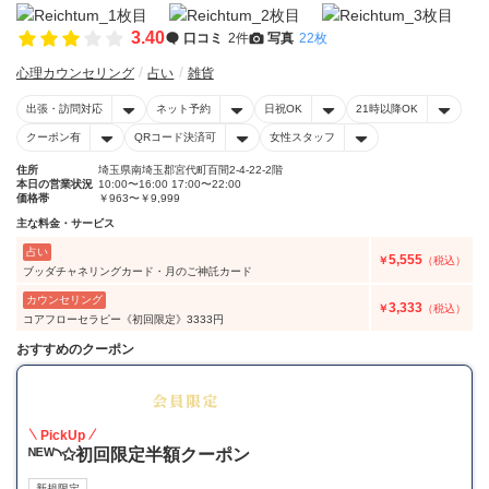
3.40
口コミ
2件
写真
22枚
心理カウンセリング
占い
雑貨
出張・訪問対応
ネット予約
日祝OK
21時以降OK
クーポン有
QRコード決済可
女性スタッフ
住所
埼玉県南埼玉郡宮代町百間2-4-22-2階
本日の営業状況
10:00〜16:00 17:00〜22:00
価格帯
￥963〜￥9,999
主な料金・サービス
占い
5,555
￥
（税込）
ブッダチャネリングカード・月のご神託カード
カウンセリング
3,333
￥
（税込）
コアフローセラピー《初回限定》3333円
おすすめのクーポン
50
PickUp
ᴺᴱᵂ◝✩初回限定半額クーポン
新規限定