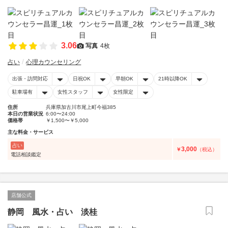
3.06
写真
4枚
占い
心理カウンセリング
出張・訪問対応
日祝OK
早朝OK
21時以降OK
駐車場有
女性スタッフ
女性限定
住所
兵庫県加古川市尾上町今福385
本日の営業状況
6:00〜24:00
価格帯
￥1,500〜￥5,000
主な料金・サービス
占い
3,000
￥
（税込）
電話相談鑑定
店舗公式
静岡 風水・占い 淡桂