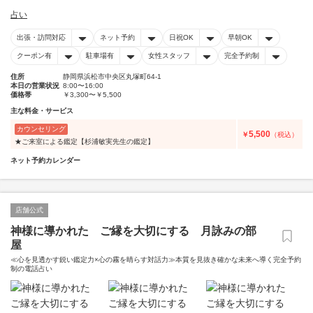
占い
出張・訪問対応
ネット予約
日祝OK
早朝OK
クーポン有
駐車場有
女性スタッフ
完全予約制
住所
静岡県浜松市中央区丸塚町64-1
本日の営業状況
8:00〜16:00
価格帯
￥3,300〜￥5,500
主な料金・サービス
カウンセリング
5,500
￥
（税込）
★ご来室による鑑定【杉浦敏実先生の鑑定】
ネット予約カレンダー
店舗公式
神様に導かれた ご縁を大切にする 月詠みの部
屋
≪心を見透かす鋭い鑑定力×心の霧を晴らす対話力≫本質を見抜き確かな未来へ導く完全予約
制の電話占い