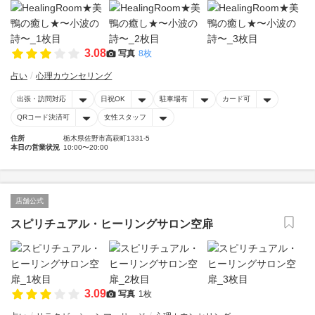
3.08
写真
8枚
占い
心理カウンセリング
出張・訪問対応
日祝OK
駐車場有
カード可
QRコード決済可
女性スタッフ
住所
栃木県佐野市高萩町1331-5
本日の営業状況
10:00〜20:00
店舗公式
スピリチュアル・ヒーリングサロン空扉
3.09
写真
1枚