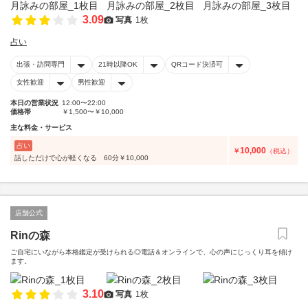
3.09
写真
1枚
占い
出張・訪問専門
21時以降OK
QRコード決済可
女性歓迎
男性歓迎
本日の営業状況
12:00〜22:00
価格帯
￥1,500〜￥10,000
主な料金・サービス
占い
10,000
￥
（税込）
話しただけで心が軽くなる 60分￥10,000
店舗公式
Rinの森
ご自宅にいながら本格鑑定が受けられる◎電話＆オンラインで、心の声にじっくり耳を傾け
ます。
3.10
写真
1枚