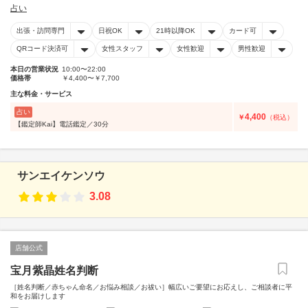
占い
出張・訪問専門
日祝OK
21時以降OK
カード可
QRコード決済可
女性スタッフ
女性歓迎
男性歓迎
本日の営業状況
10:00〜22:00
価格帯
￥4,400〜￥7,700
主な料金・サービス
占い
4,400
￥
（税込）
【鑑定師Kai】電話鑑定／30分
サンエイケンソウ
3.08
店舗公式
宝月紫晶姓名判断
［姓名判断／赤ちゃん命名／お悩み相談／お祓い］幅広いご要望にお応えし、ご相談者に平
和をお届けします