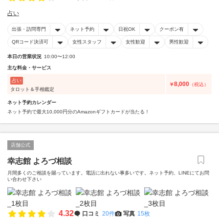
占い
出張・訪問専門
ネット予約
日祝OK
クーポン有
QRコード決済可
女性スタッフ
女性歓迎
男性歓迎
本日の営業状況
10:00〜12:00
主な料金・サービス
占い
8,000
￥
（税込）
タロット＆手相鑑定
ネット予約カレンダー
ネット予約で最大10,000円分のAmazonギフトカードが当たる！
店舗公式
幸志館 よろづ相談
月間多くのご相談を賜っています。電話に出れない事多いです。ネット予約、LINEにてお問
い合わせ下さい
4.32
口コミ
20件
写真
15枚