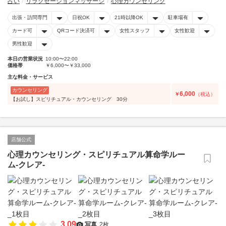
占い
リラクゼーションマッサージ
心理カウンセリング
出張・訪問専門
日祝OK
21時以降OK
駐車場有
カード可
QRコード決済可
女性スタッフ
女性歓迎
男性歓迎
本日の営業状況
10:00〜22:00
価格帯
￥6,000〜￥33,000
主な料金・サービス
カウンセリング
6,000
￥
（税込）
【お試し】スピリチュアル・カウンセリング 30分
店舗公式
心理カウンセリング・スピリチュアル算命学ルー
ム-クレア-
3.09
写真
2枚