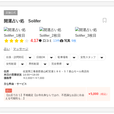
店舗公式
開運占い処 Solifer
4.17
口コミ
13件
写真
9枚
占い
マッサージ
出張・訪問対応
日祝OK
駐車場有
女性スタッフ
女性歓迎
男性歓迎
完全禁煙
住所
佐賀県三養基郡基山町宮浦１８６－５７基山モール商店街
本日の営業状況
14:00〜18:00
価格帯
￥2,000〜￥7,000
主な料金・サービス
占い
5,000
￥
（税込）
【お店で占う】手相鑑定【お寺出身ならではの、不思議なお話に出会
える可能性も…】