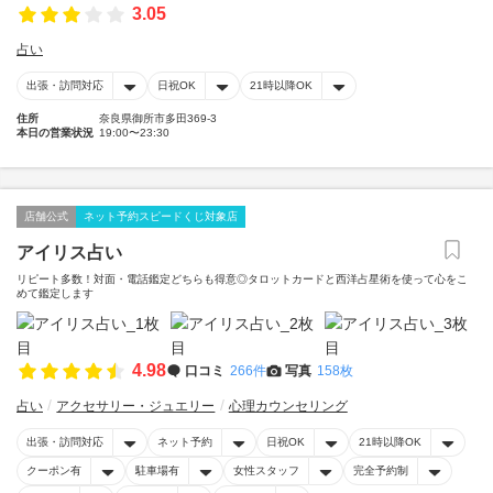
3.05
占い
出張・訪問対応
日祝OK
21時以降OK
住所
奈良県御所市多田369-3
本日の営業状況
19:00〜23:30
店舗公式
ネット予約スピードくじ対象店
アイリス占い
リピート多数！対面・電話鑑定どちらも得意◎タロットカードと西洋占星術を使って心をこ
めて鑑定します
4.98
口コミ
266件
写真
158枚
占い
アクセサリー・ジュエリー
心理カウンセリング
出張・訪問対応
ネット予約
日祝OK
21時以降OK
クーポン有
駐車場有
女性スタッフ
完全予約制