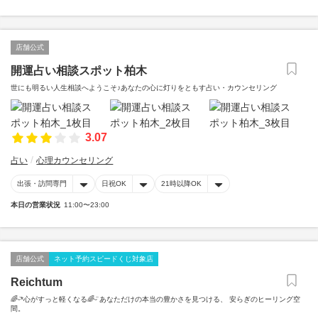
店舗公式
開運占い相談スポット柏木
世にも明るい人生相談へようこそ♪あなたの心に灯りをともす占い・カウンセリング
3.07
占い
心理カウンセリング
出張・訪問専門
日祝OK
21時以降OK
本日の営業状況
11:00〜23:00
店舗公式
ネット予約スピードくじ対象店
Reichtum
🌈ᵕ̈*心がすっと軽くなる🌈ᵕ̈ あなただけの本当の豊かさを見つける、 安らぎのヒーリング空
間。