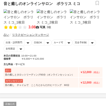
音と癒しのオンラインサロン ポラリス ミコ
3.08
写真
3枚
占い
リラクゼーションマッサージ
出張・訪問専門
日祝OK
カード可
完全予約制
女性限定
本日の営業状況
10:00〜21:00
価格帯
￥6,000〜￥120,000
主な料金・サービス
占い
12,000
￥
（税込）
音の癒しとタロットリーディング60分（オンラインセッション）
カウンセリング
12,000
￥
（税込）
音の癒し チャイムで こころとからだのヒーリング 60分
店舗公式