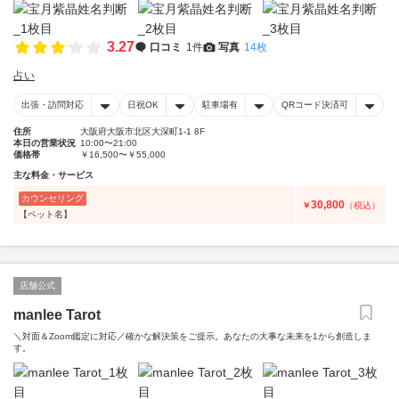
3.27
口コミ
1件
写真
14枚
占い
出張・訪問対応
日祝OK
駐車場有
QRコード決済可
住所
大阪府大阪市北区大深町1-1 8F
本日の営業状況
10:00〜21:00
価格帯
￥16,500〜￥55,000
主な料金・サービス
カウンセリング
30,800
￥
（税込）
【ペット名】
店舗公式
manlee Tarot
＼対面＆Zoom鑑定に対応／確かな解決策をご提示。あなたの大事な未来を1から創造しま
す。