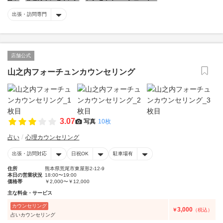
出張・訪問専門
店舗公式
山之内フォーチュンカウンセリング
3.07
写真
10枚
占い
心理カウンセリング
出張・訪問対応
日祝OK
駐車場有
住所
熊本県荒尾市東屋形2-12-9
本日の営業状況
18:00〜19:00
価格帯
￥2,000〜￥12,000
主な料金・サービス
カウンセリング
3,000
￥
（税込）
占いカウンセリング