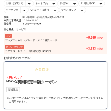
出張・訪問対応
ネット予約
日祝OK
21時以降OK
クーポン有
QRコード決済可
女性スタッフ
住所
埼玉県南埼玉郡宮代町百間2-4-22-2階
本日の営業状況
10:00〜21:00
価格帯
￥963〜￥9,999
主な料金・サービス
占い
5,555
￥
（税込）
ブッダチャネリングカード・月のご神託カード
カウンセリング
3,333
￥
（税込）
コアフローセラピー《初回限定》3333円
おすすめのクーポン
50
PickUp
ᴺᴱᵂ◝✩初回限定半額クーポン
新規限定
※
このクーポンはエキテン会員限定クーポンです。獲得ボタンからクーポンを獲得する
と利用できます。