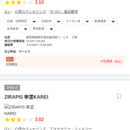
3.10
占い
心理カウンセリング
片づけ・遺品整理
出張・訪問対応
日祝OK
クーポン有
駐車場有
女性歓迎
男性歓迎
住所
静岡県静岡市葵区駿府町１−１９ ２階
本日の営業状況
10:00〜20:00
価格帯
￥5,000〜￥30,000
主な料金・サービス
占い
5,000
￥
（税込）
対面鑑定
店舗公式
ZIRAPIS 華霊KAREI
3.02
占い
心理カウンセリング
アクセサリー・ジュエリー