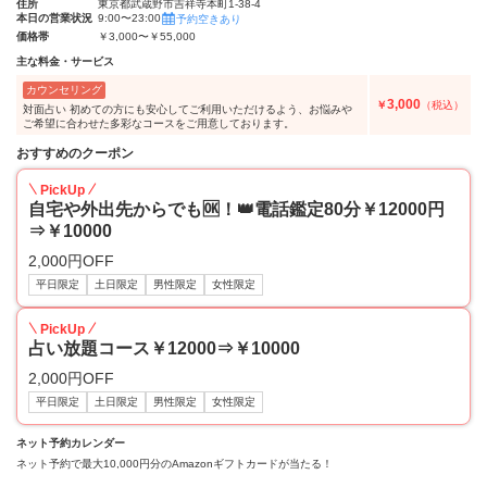
住所
東京都武蔵野市吉祥寺本町1-38-4
本日の営業状況
9:00〜23:00
予約空きあり
価格帯
￥3,000〜￥55,000
主な料金・サービス
カウンセリング
3,000
￥
（税込）
対面占い 初めての方にも安心してご利用いただけるよう、お悩みや
ご希望に合わせた多彩なコースをご用意しております。
おすすめのクーポン
PickUp
自宅や外出先からでも🆗！👑電話鑑定80分￥12000円
⇒￥10000
2,000円OFF
平日限定
土日限定
男性限定
女性限定
PickUp
占い放題コース￥12000⇒￥10000
2,000円OFF
平日限定
土日限定
男性限定
女性限定
ネット予約カレンダー
ネット予約で最大10,000円分のAmazonギフトカードが当たる！