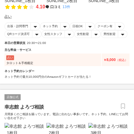
4.10
口コミ
13件
占い
出張・訪問専門
ネット予約
日祝OK
クーポン有
QRコード決済可
女性スタッフ
女性歓迎
男性歓迎
本日の営業状況
20:30〜21:00
主な料金・サービス
占い
8,000
￥
（税込）
タロット＆手相鑑定
ネット予約カレンダー
ネット予約で最大10,000円分のAmazonギフトカードが当たる！
店舗公式
幸志館 よろづ相談
月間多くのご相談を賜っています。電話に出れない事多いです。ネット予約、LINEにてお問
い合わせ下さい