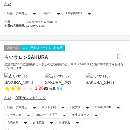
占い
出張・訪問対応
日祝OK
21時以降OK
住所
奈良県御所市多田369-3
本日の営業状況
19:00〜23:30
店舗公式
ネット予約スピードくじ対象店
占いサロンSAKURA
鑑定年数33年鑑定実績6万人以上の信頼実績の占いサロンSAKURAが吉祥寺で貴方をお待ち
しております
3.26
写真
8枚
占い
心理カウンセリング
出張・訪問対応
ネット予約
日祝OK
21時以降OK
クーポン有
QRコード決済可
女性スタッフ
予約あり
女性歓迎
男性歓迎