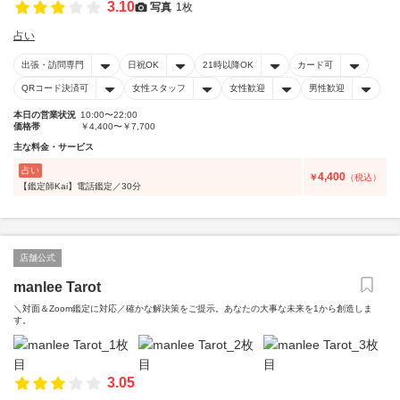
3.10
写真
1枚
占い
出張・訪問専門
日祝OK
21時以降OK
カード可
QRコード決済可
女性スタッフ
女性歓迎
男性歓迎
本日の営業状況
10:00〜22:00
価格帯
￥4,400〜￥7,700
主な料金・サービス
占い
4,400
￥
（税込）
【鑑定師Kai】電話鑑定／30分
店舗公式
manlee Tarot
＼対面＆Zoom鑑定に対応／確かな解決策をご提示。あなたの大事な未来を1から創造しま
す。
3.05