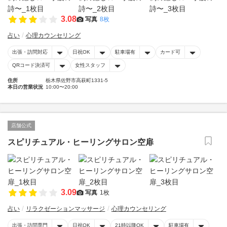
3.08
写真
8枚
占い
心理カウンセリング
出張・訪問対応
日祝OK
駐車場有
カード可
QRコード決済可
女性スタッフ
住所
栃木県佐野市高萩町1331-5
本日の営業状況
10:00〜20:00
店舗公式
スピリチュアル・ヒーリングサロン空扉
3.09
写真
1枚
占い
リラクゼーションマッサージ
心理カウンセリング
出張・訪問専門
日祝OK
21時以降OK
駐車場有