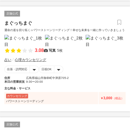
店舗公式
まぐっちまぐ
運命の道を切り拓く♪パワーストーンリーディング！幸せな未来を一緒に作っていきましょう
3.08
写真
5枚
占い
心理カウンセリング
出張・訪問対応
日祝OK
住所
広島県福山市御幸町中津原705-2
本日の営業状況
9:30〜20:00
主な料金・サービス
カウンセリング
3,000
￥
（税込）
パワーストーンリーディング
店舗公式