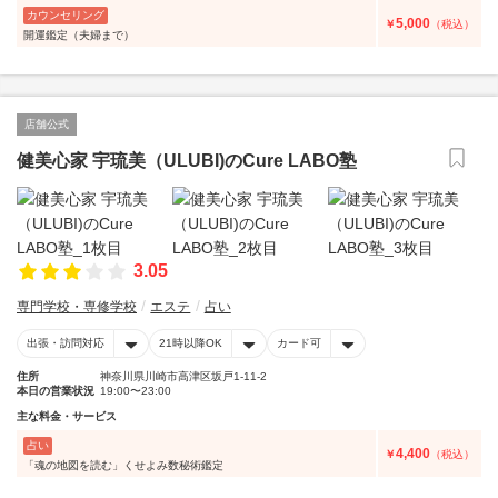
カウンセリング
5,000
￥
（税込）
開運鑑定（夫婦まで）
店舗公式
健美心家 宇琉美（ULUBI)のCure LABO塾
3.05
専門学校・専修学校
エステ
占い
出張・訪問対応
21時以降OK
カード可
住所
神奈川県川崎市高津区坂戸1-11-2
本日の営業状況
19:00〜23:00
主な料金・サービス
占い
4,400
￥
（税込）
「魂の地図を読む」くせよみ数秘術鑑定