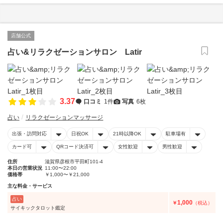
店舗公式
占い&リラクゼーションサロン Latir
3.37
口コミ
1件
写真
6枚
占い
リラクゼーションマッサージ
出張・訪問対応
日祝OK
21時以降OK
駐車場有
カード可
QRコード決済可
女性歓迎
男性歓迎
住所
滋賀県彦根市平田町101-4
本日の営業状況
11:00〜22:00
価格帯
￥1,000〜￥21,000
主な料金・サービス
占い
1,000
￥
（税込）
サイキックタロット鑑定