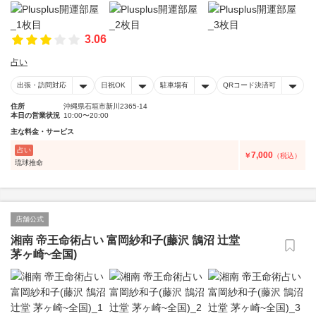
3.06
占い
出張・訪問対応
日祝OK
駐車場有
QRコード決済可
住所
沖縄県石垣市新川2365-14
本日の営業状況
10:00〜20:00
主な料金・サービス
占い
7,000
￥
（税込）
琉球推命
店舗公式
湘南 帝王命術占い 富岡紗和子(藤沢 鵠沼 辻堂
茅ヶ崎~全国)