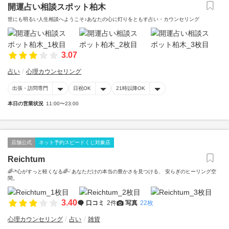
開運占い相談スポット柏木
世にも明るい人生相談へようこそ♪あなたの心に灯りをともす占い・カウンセリング
3.07
占い
心理カウンセリング
出張・訪問専門
日祝OK
21時以降OK
本日の営業状況
11:00〜23:00
店舗公式
ネット予約スピードくじ対象店
Reichtum
🌈ᵕ̈*心がすっと軽くなる🌈ᵕ̈ あなただけの本当の豊かさを見つける、 安らぎのヒーリング空
間。
3.40
口コミ
2件
写真
22枚
心理カウンセリング
占い
雑貨