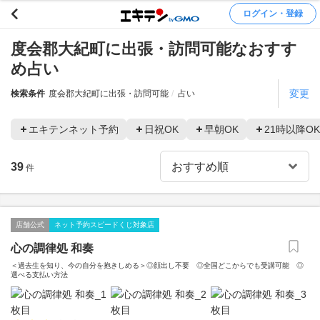
ログイン・登録
度会郡大紀町に出張・訪問可能なおすす
め占い
変更
検索条件
度会郡大紀町に出張・訪問可能
占い
エキテンネット予約
日祝OK
早朝OK
21時以降OK
39
件
店舗公式
ネット予約スピードくじ対象店
心の調律処 和奏
＜過去生を知り、今の自分を抱きしめる＞◎顔出し不要 ◎全国どこからでも受講可能 ◎
選べる支払い方法