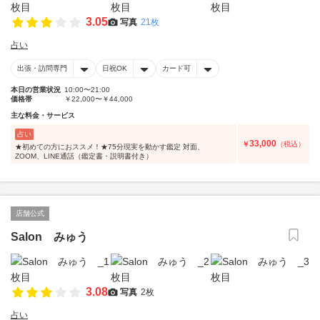
3.05
写真
21枚
占い
出張・訪問専門
日祝OK
カード可
本日の営業状況
10:00〜21:00
価格帯
￥22,000〜￥44,000
主な料金・サービス
占い
33,000
￥
（税込）
★初めての方におススメ！★75分現実を動かす鑑定 対面、
ZOOM、LINE通話（鑑定書・説明書付き）
店舗公式
Salon みゅう
3.08
写真
2枚
占い