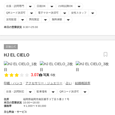
出張・訪問専門
日祝OK
21時以降OK
QRコード決済可
電子マネー決済可
女性スタッフ
女性歓迎
男性限定
無料体験
本日の営業状況
9:30〜25:00
店舗公式
HJ EL CIELO
3.07
写真
6枚
印鑑・ハンコ
アクセサリー・ジュエリー
占い
結婚相談所
出張・訪問対応
駐車場有
QRコード決済可
住所
福岡県福岡市南区横手３丁目５番２７号
本日の営業状況
10:00〜18:00
価格帯
￥1,000〜￥30,000
主な料金・サービス