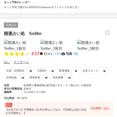
ネット予約カレンダー
ネット予約で最大10,000円分のAmazonギフトカードが当たる！
店舗公式
開運占い処 Solifer
4.17
口コミ
13件
写真
9枚
占い
マッサージ
出張・訪問対応
日祝OK
駐車場有
女性スタッフ
女性歓迎
男性歓迎
完全禁煙
住所
佐賀県三養基郡基山町宮浦１８６－５７基山モール商店街
本日の営業状況
定休日
価格帯
￥2,000〜￥7,000
主な料金・サービス
占い
5,000
￥
（税込）
【お店で占う】手相鑑定【お寺出身ならではの、不思議なお話に出会
える可能性も…】