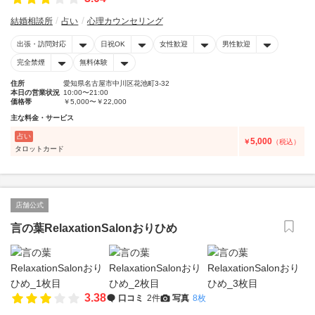
結婚相談所
占い
心理カウンセリング
出張・訪問対応
日祝OK
女性歓迎
男性歓迎
完全禁煙
無料体験
住所
愛知県名古屋市中川区花池町3‐32
本日の営業状況
10:00〜21:00
価格帯
￥5,000〜￥22,000
主な料金・サービス
占い
5,000
￥
（税込）
タロットカード
店舗公式
言の葉RelaxationSalonおりひめ
3.38
口コミ
2件
写真
8枚