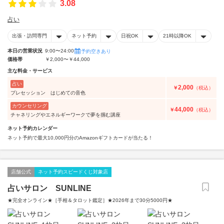
3.08
占い
出張・訪問専門
ネット予約
日祝OK
21時以降OK
本日の営業状況
9:00〜24:00
予約空きあり
価格帯
￥2,000〜￥44,000
主な料金・サービス
占い
2,000
￥
（税込）
プレセッション はじめての音色
カウンセリング
44,000
￥
（税込）
チャネリングやエネルギーワークで夢を掴む講座
ネット予約カレンダー
ネット予約で最大10,000円分のAmazonギフトカードが当たる！
店舗公式
ネット予約スピードくじ対象店
占いサロン SUNLINE
★完全オンライン★［手相＆タロット鑑定］★2026年まで30分5000円★