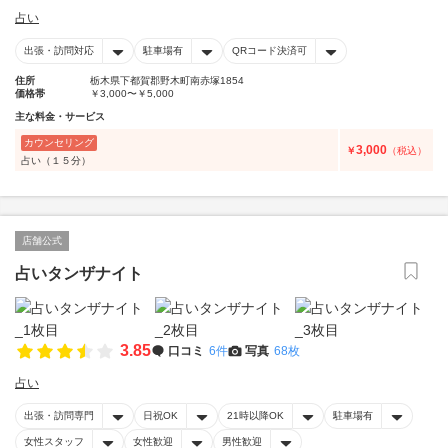
占い
出張・訪問対応
駐車場有
QRコード決済可
住所
栃木県下都賀郡野木町南赤塚1854
価格帯
￥3,000〜￥5,000
主な料金・サービス
カウンセリング
3,000
￥
（税込）
占い（１５分）
店舗公式
占いタンザナイト
3.85
口コミ
6件
写真
68枚
占い
出張・訪問専門
日祝OK
21時以降OK
駐車場有
女性スタッフ
女性歓迎
男性歓迎