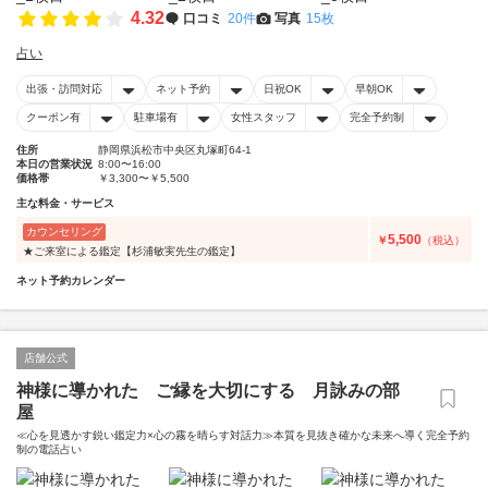
4.32
口コミ
20件
写真
15枚
占い
出張・訪問対応
ネット予約
日祝OK
早朝OK
クーポン有
駐車場有
女性スタッフ
完全予約制
住所
静岡県浜松市中央区丸塚町64-1
本日の営業状況
8:00〜16:00
価格帯
￥3,300〜￥5,500
主な料金・サービス
カウンセリング
5,500
￥
（税込）
★ご来室による鑑定【杉浦敏実先生の鑑定】
ネット予約カレンダー
店舗公式
神様に導かれた ご縁を大切にする 月詠みの部
屋
≪心を見透かす鋭い鑑定力×心の霧を晴らす対話力≫本質を見抜き確かな未来へ導く完全予約
制の電話占い