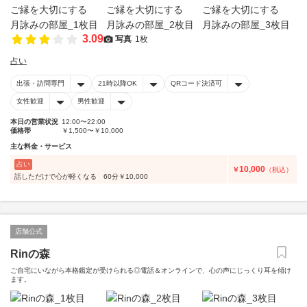
3.09
写真
1枚
占い
出張・訪問専門
21時以降OK
QRコード決済可
女性歓迎
男性歓迎
本日の営業状況
12:00〜22:00
価格帯
￥1,500〜￥10,000
主な料金・サービス
占い
10,000
￥
（税込）
話しただけで心が軽くなる 60分￥10,000
店舗公式
Rinの森
ご自宅にいながら本格鑑定が受けられる◎電話＆オンラインで、心の声にじっくり耳を傾け
ます。