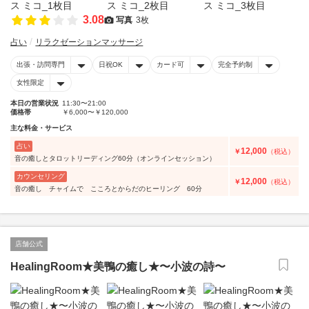
3.08
写真
3枚
占い
リラクゼーションマッサージ
出張・訪問専門
日祝OK
カード可
完全予約制
女性限定
本日の営業状況
11:30〜21:00
価格帯
￥6,000〜￥120,000
主な料金・サービス
占い
12,000
￥
（税込）
音の癒しとタロットリーディング60分（オンラインセッション）
カウンセリング
12,000
￥
（税込）
音の癒し チャイムで こころとからだのヒーリング 60分
店舗公式
HealingRoom★美鴨の癒し★〜小波の詩〜