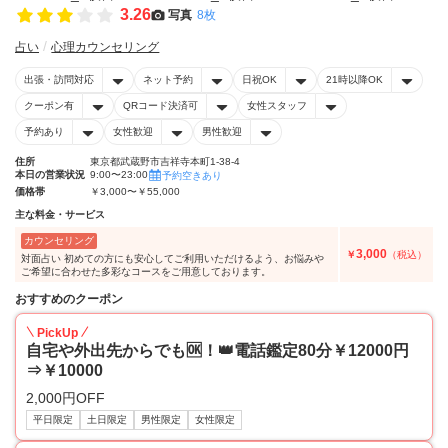
3.26
写真
8枚
占い
心理カウンセリング
出張・訪問対応
ネット予約
日祝OK
21時以降OK
クーポン有
QRコード決済可
女性スタッフ
予約あり
女性歓迎
男性歓迎
住所
東京都武蔵野市吉祥寺本町1-38-4
本日の営業状況
9:00〜23:00
予約空きあり
価格帯
￥3,000〜￥55,000
主な料金・サービス
カウンセリング
3,000
￥
（税込）
対面占い 初めての方にも安心してご利用いただけるよう、お悩みや
ご希望に合わせた多彩なコースをご用意しております。
おすすめのクーポン
PickUp
自宅や外出先からでも🆗！👑電話鑑定80分￥12000円
⇒￥10000
2,000円OFF
平日限定
土日限定
男性限定
女性限定