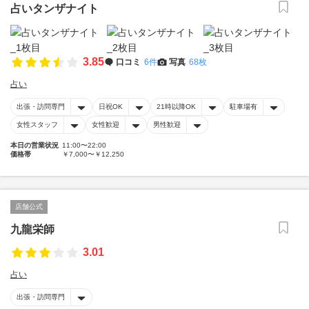
占いタンザナイト
3.85
口コミ
6件
写真
68枚
占い
出張・訪問専門
日祝OK
21時以降OK
駐車場有
女性スタッフ
女性歓迎
男性歓迎
本日の営業状況
11:00〜22:00
価格帯
￥7,000〜￥12,250
店舗公式
九龍栄師
3.01
占い
出張・訪問専門