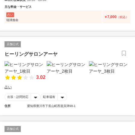
主な料金・サービス
占い
7,000
￥
（税込）
琉球推命
店舗公式
ヒーリングサロンアーヤ
3.02
占い
出張・訪問対応
駐車場有
住所
愛知県豊川市下長山町西道貝津98-1
店舗公式