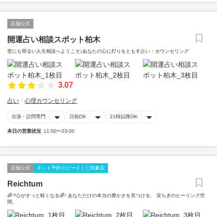
店舗公式
開運占い相談スポット柏木
世にも明るい人生相談へようこそ♪あなたの心に灯りをともす占い・カウンセリング
3.07
占い
心理カウンセリング
出張・訪問専門
日祝OK
21時以降OK
本日の営業状況
11:00〜23:00
店舗公式
ネット予約スピードくじ対象店
Reichtum
🌈ᵕ̈*心がすっと軽くなる🌈ᵕ̈ あなただけの本当の豊かさを見つける、 安らぎのヒーリング空
間。