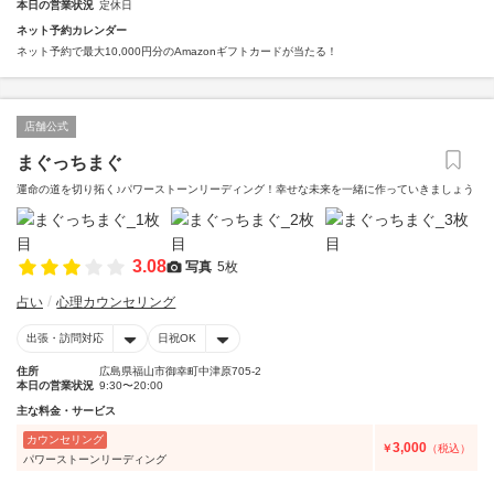
本日の営業状況
定休日
ネット予約カレンダー
ネット予約で最大10,000円分のAmazonギフトカードが当たる！
店舗公式
まぐっちまぐ
運命の道を切り拓く♪パワーストーンリーディング！幸せな未来を一緒に作っていきましょう
3.08
写真
5枚
占い
心理カウンセリング
出張・訪問対応
日祝OK
住所
広島県福山市御幸町中津原705-2
本日の営業状況
9:30〜20:00
主な料金・サービス
カウンセリング
3,000
￥
（税込）
パワーストーンリーディング