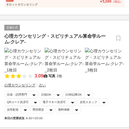
5,500
￥
（税込）
タロットカウンセリング
店舗公式
心理カウンセリング・スピリチュアル算命学ルー
ム-クレア-
3.09
写真
2枚
心理カウンセリング
占い
出張・訪問専門
日祝OK
21時以降OK
QRコード決済可
電子マネー決済可
女性スタッフ
女性歓迎
男性限定
無料体験
本日の営業状況
9:30〜25:00