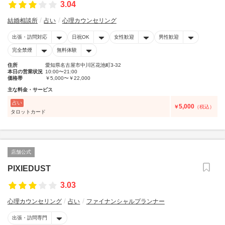
3.04
結婚相談所
占い
心理カウンセリング
出張・訪問対応
日祝OK
女性歓迎
男性歓迎
完全禁煙
無料体験
住所
愛知県名古屋市中川区花池町3‐32
本日の営業状況
10:00〜21:00
価格帯
￥5,000〜￥22,000
主な料金・サービス
占い
5,000
￥
（税込）
タロットカード
店舗公式
PIXIEDUST
3.03
心理カウンセリング
占い
ファイナンシャルプランナー
出張・訪問専門