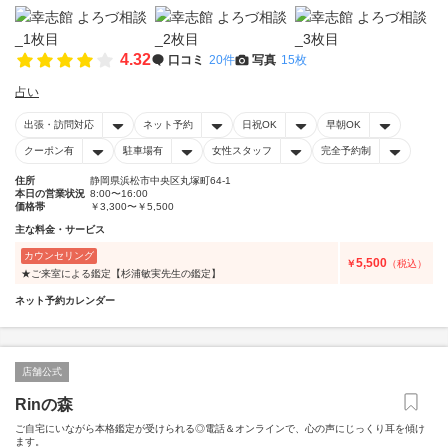
4.32
口コミ
20件
写真
15枚
占い
出張・訪問対応
ネット予約
日祝OK
早朝OK
クーポン有
駐車場有
女性スタッフ
完全予約制
住所
静岡県浜松市中央区丸塚町64-1
本日の営業状況
8:00〜16:00
価格帯
￥3,300〜￥5,500
主な料金・サービス
カウンセリング
5,500
￥
（税込）
★ご来室による鑑定【杉浦敏実先生の鑑定】
ネット予約カレンダー
店舗公式
Rinの森
ご自宅にいながら本格鑑定が受けられる◎電話＆オンラインで、心の声にじっくり耳を傾け
ます。