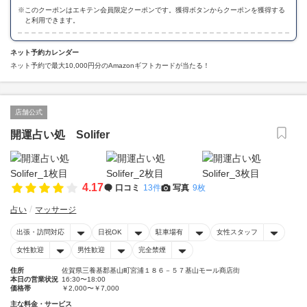
※
このクーポンはエキテン会員限定クーポンです。獲得ボタンからクーポンを獲得する
と利用できます。
ネット予約カレンダー
ネット予約で最大10,000円分のAmazonギフトカードが当たる！
店舗公式
開運占い処 Solifer
4.17
口コミ
13件
写真
9枚
占い
マッサージ
出張・訪問対応
日祝OK
駐車場有
女性スタッフ
女性歓迎
男性歓迎
完全禁煙
住所
佐賀県三養基郡基山町宮浦１８６－５７基山モール商店街
本日の営業状況
16:30〜18:00
価格帯
￥2,000〜￥7,000
主な料金・サービス