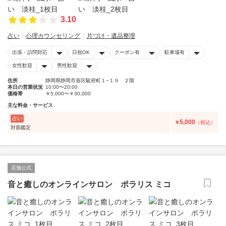
3.10
占い
心理カウンセリング
片づけ・遺品整理
出張・訪問対応
日祝OK
クーポン有
駐車場有
女性歓迎
男性歓迎
住所
静岡県静岡市葵区駿府町１−１９ ２階
本日の営業状況
10:00〜20:00
価格帯
￥5,000〜￥30,000
主な料金・サービス
占い
5,000
￥
（税込）
対面鑑定
店舗公式
音と癒しのオンラインサロン ポラリス ミコ