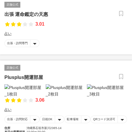
店舗公式
出張 運命鑑定の天惠
3.01
占い
出張・訪問専門
店舗公式
Plusplus開運部屋
3.06
占い
出張・訪問対応
日祝OK
駐車場有
QRコード決済可
住所
沖縄県石垣市新川2365-14
本日の営業状況
10:00〜20:00