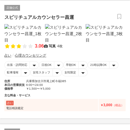
店舗公式
スピリチュアルカウンセラー昌運
3.06
写真
4枚
占い
心理カウンセリング
出張・訪問対応
日祝OK
早朝OK
21時以降OK
駐車場有
女性スタッフ
女性限定
住所
兵庫県加古川市尾上町今福385
本日の営業状況
6:00〜24:00
価格帯
￥1,500〜￥5,000
主な料金・サービス
占い
3,000
￥
（税込）
電話相談鑑定