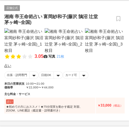
店舗公式
湘南 帝王命術占い 富岡紗和子(藤沢 鵠沼 辻堂
茅ヶ崎~全国)
3.05
写真
21枚
占い
出張・訪問専門
日祝OK
カード可
本日の営業状況
10:00〜21:00
価格帯
￥22,000〜￥44,000
主な料金・サービス
占い
33,000
￥
（税込）
★初めての方におススメ！★75分現実を動かす鑑定 対面、
ZOOM、LINE通話（鑑定書・説明書付き）