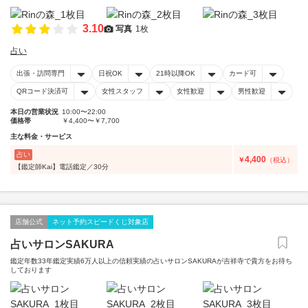
3.10
写真
1枚
占い
出張・訪問専門
日祝OK
21時以降OK
カード可
QRコード決済可
女性スタッフ
女性歓迎
男性歓迎
本日の営業状況
10:00〜22:00
価格帯
￥4,400〜￥7,700
主な料金・サービス
占い
4,400
￥
（税込）
【鑑定師Kai】電話鑑定／30分
店舗公式
ネット予約スピードくじ対象店
占いサロンSAKURA
鑑定年数33年鑑定実績6万人以上の信頼実績の占いサロンSAKURAが吉祥寺で貴方をお待ち
しております