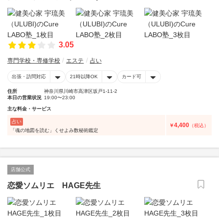
3.05
専門学校・専修学校
エステ
占い
出張・訪問対応
21時以降OK
カード可
住所
神奈川県川崎市高津区坂戸1-11-2
本日の営業状況
19:00〜23:00
主な料金・サービス
占い
4,400
￥
（税込）
「魂の地図を読む」くせよみ数秘術鑑定
店舗公式
恋愛ソムリエ HAGE先生