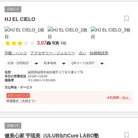
店舗公式
HJ EL CIELO
3.07
写真
6枚
印鑑・ハンコ
アクセサリー・ジュエリー
占い
結婚相談所
出張・訪問対応
駐車場有
QRコード決済可
住所
福岡県福岡市南区横手３丁目５番２７号
本日の営業状況
10:00〜18:00
価格帯
￥1,000〜￥30,000
主な料金・サービス
カウンセリング
5,000
￥
（税込）
開運鑑定（夫婦まで）
店舗公式
健美心家 宇琉美（ULUBI)のCure LABO塾