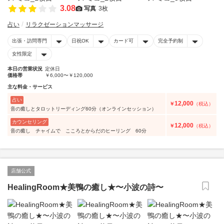
3.08
写真
3枚
占い
リラクゼーションマッサージ
出張・訪問専門
日祝OK
カード可
完全予約制
女性限定
本日の営業状況
定休日
価格帯
￥6,000〜￥120,000
主な料金・サービス
占い
12,000
￥
（税込）
音の癒しとタロットリーディング60分（オンラインセッション）
カウンセリング
12,000
￥
（税込）
音の癒し チャイムで こころとからだのヒーリング 60分
店舗公式
HealingRoom★美鴨の癒し★〜小波の詩〜