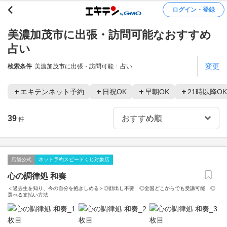
ログイン・登録
美濃加茂市に出張・訪問可能なおすすめ
占い
変更
検索条件
美濃加茂市に出張・訪問可能
占い
エキテンネット予約
日祝OK
早朝OK
21時以降OK
39
件
店舗公式
ネット予約スピードくじ対象店
心の調律処 和奏
＜過去生を知り、今の自分を抱きしめる＞◎顔出し不要 ◎全国どこからでも受講可能 ◎
選べる支払い方法