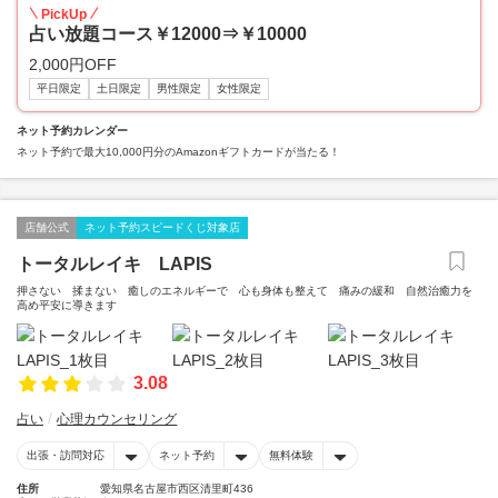
PickUp
占い放題コース￥12000⇒￥10000
2,000円OFF
平日限定
土日限定
男性限定
女性限定
ネット予約カレンダー
ネット予約で最大10,000円分のAmazonギフトカードが当たる！
店舗公式
ネット予約スピードくじ対象店
トータルレイキ LAPIS
押さない 揉まない 癒しのエネルギーで 心も身体も整えて 痛みの緩和 自然治癒力を
高め平安に導きます
3.08
占い
心理カウンセリング
出張・訪問対応
ネット予約
無料体験
住所
愛知県名古屋市西区清里町436