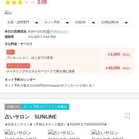
3.08
占い
出張・訪問専門
ネット予約
日祝OK
21時以降OK
本日の営業状況
9:00〜24:00
予約空きあり
価格帯
￥2,000〜￥44,000
主な料金・サービス
占い
2,000
￥
（税込）
プレセッション はじめての音色
カウンセリング
44,000
￥
（税込）
チャネリングやエネルギーワークで夢を掴む講座
ネット予約カレンダー
ネット予約で最大10,000円分のAmazonギフトカードが当たる！
店舗公式
ネット予約スピードくじ対象店
占いサロン SUNLINE
★完全オンライン★［手相＆タロット鑑定］★2026年まで30分5000円★