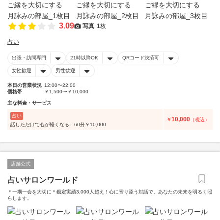
3.09
写真
1枚
占い
出張・訪問専門
21時以降OK
QRコード決済可
女性歓迎
男性歓迎
本日の営業状況
12:00〜22:00
価格帯
￥1,500〜￥10,000
主な料金・サービス
占い
10,000
￥
（税込）
話しただけで心が軽くなる 60分￥10,000
店舗公式
占いサロンワールド
＊一期一会を大切に＊鑑定実績3,000人超え！心に寄り添う対話で、あなたの未来を明るく照
らします。