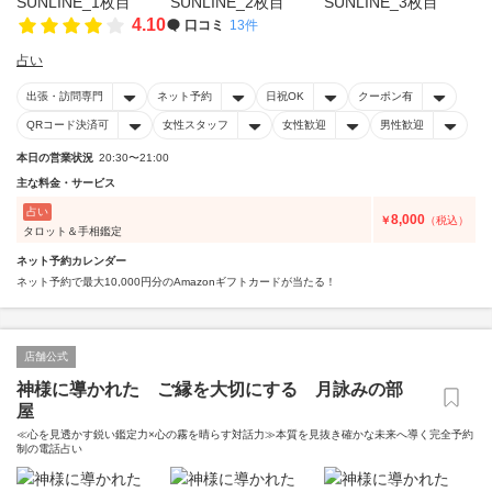
4.10
口コミ
13件
占い
出張・訪問専門
ネット予約
日祝OK
クーポン有
QRコード決済可
女性スタッフ
女性歓迎
男性歓迎
本日の営業状況
20:30〜21:00
主な料金・サービス
占い
8,000
￥
（税込）
タロット＆手相鑑定
ネット予約カレンダー
ネット予約で最大10,000円分のAmazonギフトカードが当たる！
店舗公式
神様に導かれた ご縁を大切にする 月詠みの部
屋
≪心を見透かす鋭い鑑定力×心の霧を晴らす対話力≫本質を見抜き確かな未来へ導く完全予約
制の電話占い