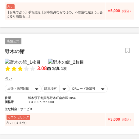
占い
5,000
￥
（税込）
【お店で占う】手相鑑定【お寺出身ならではの、不思議なお話に出会
える可能性も…】
店舗公式
野木の館
3.08
写真
1枚
占い
出張・訪問対応
駐車場有
QRコード決済可
住所
栃木県下都賀郡野木町南赤塚1854
価格帯
￥3,000〜￥5,000
主な料金・サービス
カウンセリング
3,000
￥
（税込）
占い（１５分）