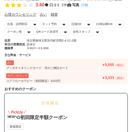
3.40
口コミ
2件
写真
22枚
心理カウンセリング
占い
雑貨
出張・訪問対応
ネット予約
日祝OK
21時以降OK
クーポン有
QRコード決済可
女性スタッフ
住所
埼玉県南埼玉郡宮代町百間2-4-22-2階
本日の営業状況
定休日
価格帯
￥963〜￥9,999
主な料金・サービス
占い
5,555
￥
（税込）
ブッダチャネリングカード・月のご神託カード
カウンセリング
3,333
￥
（税込）
コアフローセラピー《初回限定》3333円
おすすめのクーポン
50
PickUp
ᴺᴱᵂ◝✩初回限定半額クーポン
新規限定