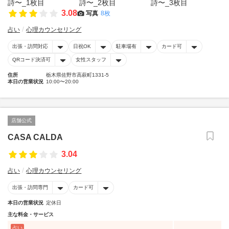
3.08
写真
8枚
占い
心理カウンセリング
出張・訪問対応
日祝OK
駐車場有
カード可
QRコード決済可
女性スタッフ
住所
栃木県佐野市高萩町1331-5
本日の営業状況
10:00〜20:00
店舗公式
CASA CALDA
3.04
占い
心理カウンセリング
出張・訪問専門
カード可
本日の営業状況
定休日
主な料金・サービス
占い