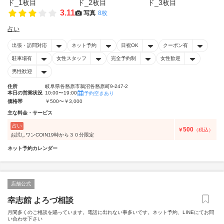
3.11
写真
8枚
占い
出張・訪問対応
ネット予約
日祝OK
クーポン有
駐車場有
女性スタッフ
完全予約制
女性歓迎
男性歓迎
住所
岐阜県各務原市鵜沼各務原町9-247-2
本日の営業状況
10:00〜19:00
予約空きあり
価格帯
￥500〜￥3,000
主な料金・サービス
占い
500
￥
（税込）
お試しワンCOIN19時から３０分限定
ネット予約カレンダー
店舗公式
幸志館 よろづ相談
月間多くのご相談を賜っています。電話に出れない事多いです。ネット予約、LINEにてお問
い合わせ下さい